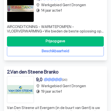
Werkgebied Gent Drongen
place
14 jaar actief
timelapse
AIRCONDITIONING – WARMTEPOMPEN –
VLOERVERWARMING • We bieden de beste oplossing op
maat van uw project, rekening houdend met uw wensen en
budget. • Wij adviseren u, zowel technisch (de
Prijsopgave
verschillende systemen) als budgettair. (eventuele
subsidie-aanvragen). • Wij gebruiken enkel producten, die
Beschikbaarheid
in de
2
.
Van den Steene Branko
9,0
(20)
Werkgebied Gent Drongen
place
19 jaar actief
timelapse
Van Den Steene uit Evergem (in de buurt van Gent) is uw