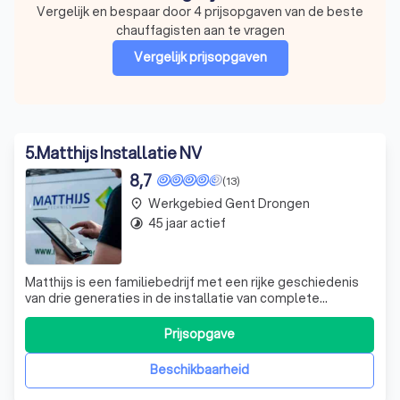
Vergelijk en bespaar door 4 prijsopgaven van de beste
chauffagisten aan te vragen
Vergelijk prijsopgaven
5
.
Matthijs Installatie NV
8,7
(13)
Werkgebied Gent Drongen
place
45 jaar actief
timelapse
Matthijs is een familiebedrijf met een rijke geschiedenis
van drie generaties in de installatie van complete
klimaatoplossingen. Wij zijn experts in HVAC en bieden
een breed scala aan diensten, van ontwikkeling en
Prijsopgave
vernieuwing tot onderhoud van diverse klimaatinstallaties
zoals airconditioning, verwa
Beschikbaarheid