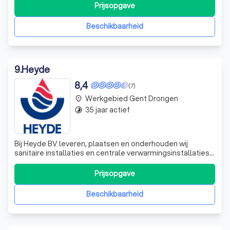
warmtepompen en airconditioning. Wij onderscheiden ons
Prijsopgave
door onze aandacht voor detail, afwerking en netheid, en
garanderen een perfecte afwerking va
Beschikbaarheid
9
.
Heyde
8,4
(7)
Werkgebied Gent Drongen
place
35 jaar actief
timelapse
Bij Heyde BV leveren, plaatsen en onderhouden wij
sanitaire installaties en centrale verwarmingsinstallaties.
Wij beschikken over een eigen technische dienst zodat
we onze klanten op elk moment een kwalitatieve service
Prijsopgave
kunnen garanderen. Na de werkzaamheden bezorgen we
u alle nodige attesten om prem
Beschikbaarheid