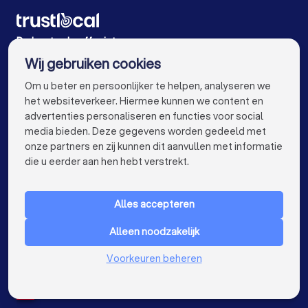
Chauffagisten in Oosterzele Moortsele
Chauffagisten in Antwerpen
De beste chauffagisten voor u
Wij gebruiken cookies
Chauffagisten in Brugge
Chauffagisten in Leuven
info@trustlocal.be
Om u beter en persoonlijker te helpen, analyseren we
Chauffagisten in Aalst
Chauffagisten in Mechelen
het websiteverkeer. Hiermee kunnen we content en
advertenties personaliseren en functies voor social
Chauffagisten in Kortrijk
Chauffagisten in Hasselt
media bieden. Deze gegevens worden gedeeld met
onze partners en zij kunnen dit aanvullen met informatie
Chauffagisten in Sint-Niklaas
keyboard_arrow_down
VOOR PARTICULIEREN
die u eerder aan hen hebt verstrekt.
Chauffagisten in Genk
Chauffagisten in Roeselare
keyboard_arrow_down
VOOR BEDRIJVEN
Chauffagisten in Beveren
Alles accepteren
keyboard_arrow_down
OVER TRUSTLOCAL
Chauffagisten in Dendermonde
Alleen noodzakelijk
LAND
Nederland
Chauffagisten in Beringen
Voorkeuren beheren
België
Duitsland
Chauffagisten in Turnhout
Spanje