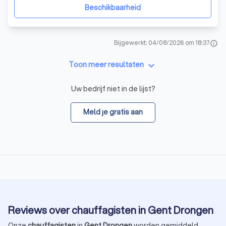
project, van ruw werk tot de kleinste details. Of uw
Beschikbaarheid
Bijgewerkt: 04/08/2026 om 18:37
info
keyboard_arrow_down
Toon meer resultaten
Uw bedrijf niet in de lijst?
Meld je gratis aan
Reviews over chauffagisten in Gent Drongen
Onze
chauffagisten
in
Gent Drongen
worden gemiddeld