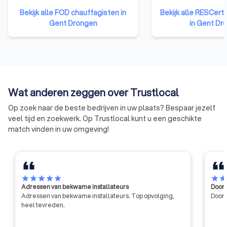
minister op advies van de
opgezet dat gericht
Bekijk alle FOD chauffagisten in
Bekijk alle RESCert
federale erkenningscommissie.
opleiden en de certi
Gent Drongen
in Gent Dr
De erkenning geeft aan de
betrouwbare en kwa
aanbestedende overheden het
installateurs. Het certificaat van
nodige vertrouwen voor een
bekwaamheid toont
goede en degelijke uitvoering
aannemers een rel
van de werken. De erkenning is,
opleiding hebben g
met andere woorden, een
een erkend exame
Wat anderen zeggen over Trustlocal
kwaliteitslabel.
afgelegd.
Op zoek naar de beste bedrijven in uw plaats? Bespaar jezelf
veel tijd en zoekwerk. Op Trustlocal kunt u een geschikte
match vinden in uw omgeving!
star
star
star
star
star
star
sta
Adressen van bekwame installateurs
Door 
Adressen van bekwame installateurs. Top opvolging,
Door 
heel tevreden.