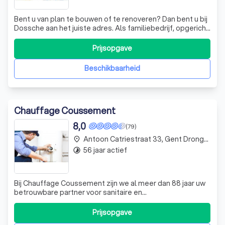
Bent u van plan te bouwen of te renoveren? Dan bent u bij
Dossche aan het juiste adres. Als familiebedrijf, opgericht
in 1986, hebben we al drie generaties lang ervaring op de
werf. Onze vakmensen zijn veelzijdig en deskundig, klaar
Prijsopgave
om uw project in Drongen, Nevele, Merelbeke, Nazareth,
Sint-Amandsb
Beschikbaarheid
Chauffage Coussement
8,0
(79)
Antoon Catriestraat 33, Gent Drongen
place
56 jaar actief
timelapse
Bij Chauffage Coussement zijn we al meer dan 88 jaar uw
betrouwbare partner voor sanitaire en
verwarmingssystemen. Onze jarenlange ervaring en
productkennis, opgedaan in de meest uiteenlopende
Prijsopgave
situaties, garanderen een vlekkeloze uitvoering van uw