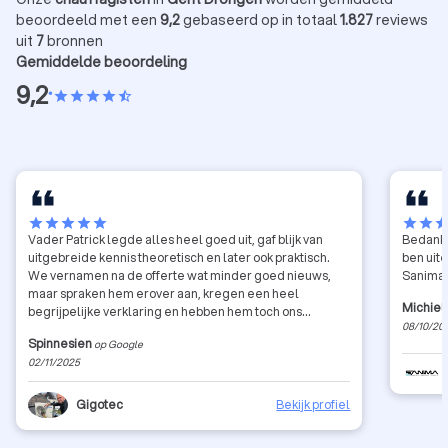
beoordeeld met een
9,2
gebaseerd op in totaal
1.827
reviews
uit
7
bronnen
Gemiddelde beoordeling
9,2
•
star
star
star
star
star_half
star
star
star
star
star
star
star
sta
Vader Patrick legde alles heel goed uit, gaf blijk van
Bedankt 
uitgebreide kennis theoretisch en later ook praktisch.
ben uit
We vernamen na de offerte wat minder goed nieuws,
Sanima
maar spraken hem erover aan, kregen een heel
Michiel
begrijpelijke verklaring en hebben hem toch ons
08/10/20
vertrouwen gegeven. Dit was het 100% waard want onze
Spinnesien
op Google
warmtepomp en vloerverwarming zijn tiptop in orde, van
02/11/2025
offerte, prijs, datum installatie, installatie zelf en
nacontrole. Vader en zoon installeerden zelf alles. We
lieten hem tussendoor ook nog snel vloerverwarming
Gigotec
Bekijk profiel
leggen, ook zeer tevreden! Achteraf nog berichtje
gestuurd voor een vraag en direct antwoord gekregen.