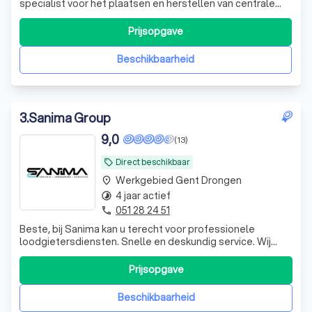
specialist voor het plaatsen en herstellen van centrale
verwarming (inclusief vloerverwarming en
wandverwarming) en gaswandketels. Al meer dan 19 jaar
Prijsopgave
zijn wij een gevestigde waarde binnen deze sector. Wij
staan bekend voor onze uitstekende afw
Beschikbaarheid
3
.
Sanima Group
9,0
(13)
Direct beschikbaar
local_offer
Werkgebied Gent Drongen
place
4 jaar actief
timelapse
051 28 24 51
phone
Beste, bij Sanima kan u terecht voor professionele
loodgietersdiensten. Snelle en deskundig service. Wij
bieden zowel, centrale verwarming als sanitaire en
badkamerrenovaties aan. Ook de kleinere werken gaan we
Prijsopgave
niet uit de weg.
Beschikbaarheid