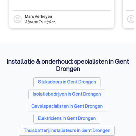
Marc Verheyen
account_circle
account_circl
31 jul
op
Trustpilot
Installatie & onderhoud: specialisten in Gent
Drongen
Stukadoors in Gent Drongen
Isolatiebedrijven in Gent Drongen
Gevelspecialisten in Gent Drongen
Elektriciens in Gent Drongen
Thuisbatterij installateurs in Gent Drongen