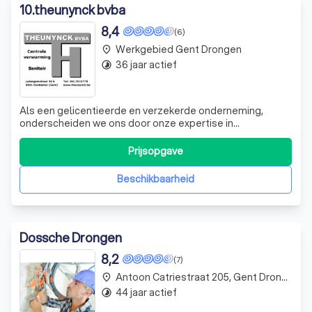
10
.
theunynck bvba
8,4
(6)
Werkgebied Gent Drongen
place
36 jaar actief
timelapse
Als een gelicentieerde en verzekerde onderneming,
onderscheiden we ons door onze expertise in
loodgieterswerk. We zijn er trots op dat we
gecertificeerde professionals zijn die klaar staan om u te
Prijsopgave
helpen met al uw installatie-, onderhouds- en
reparatiebehoeften. We begrijpen dat zelfs een kleine lek
Beschikbaarheid
Dossche Drongen
8,2
(7)
Antoon Catriestraat 205, Gent Drongen
place
44 jaar actief
timelapse