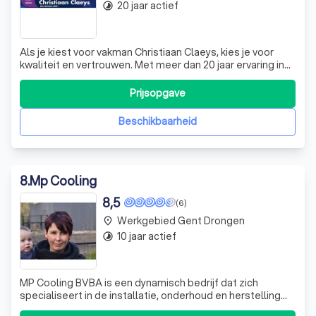
20 jaar actief
timelapse
Als je kiest voor vakman Christiaan Claeys, kies je voor
kwaliteit en vertrouwen. Met meer dan 20 jaar ervaring in
de branche, begeleidt Christiaan je bij het realiseren van je
droomproject, of het nu gaat om een badkamerrenovatie,
Prijsopgave
het optimaliseren van je energiefactuur of het creëren van
een comfo
Beschikbaarheid
8
.
Mp Cooling
8,5
(6)
Werkgebied Gent Drongen
place
10 jaar actief
timelapse
MP Cooling BVBA is een dynamisch bedrijf dat zich
specialiseert in de installatie, onderhoud en herstelling
van koel- en vriescellen, horecatoestellen,