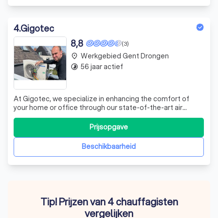
4
.
Gigotec
8,8
(3)
Werkgebied Gent Drongen
place
56 jaar actief
timelapse
At Gigotec, we specialize in enhancing the comfort of
your home or office through our state-of-the-art air
conditioning systems. We pride ourselves on providing
solutions that not only cool and heat your spaces but also
Prijsopgave
improve air quality by dehumidifying and purifying the air.
Our commitment to su
Beschikbaarheid
Tip! Prijzen van 4 chauffagisten
vergelijken