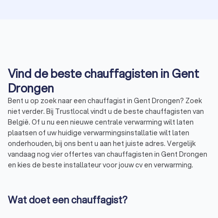
Zo zie je maar dat een beetje vertrouwen de moeite is,
en onze wereld zoveel aangenamer maakt! En... nooit
gedacht... maar nu hebben we een Lamborghini in huis ;)
(merk warmptepomp ) Dank u Patrick en Gilles!
Vind de beste chauffagisten in Gent
Drongen
Bent u op zoek naar een chauffagist in Gent Drongen? Zoek
niet verder. Bij Trustlocal vindt u de beste chauffagisten van
België. Of u nu een nieuwe centrale verwarming wilt laten
plaatsen of uw huidige verwarmingsinstallatie wilt laten
onderhouden, bij ons bent u aan het juiste adres. Vergelijk
vandaag nog vier offertes van chauffagisten in Gent Drongen
en kies de beste installateur voor jouw cv en verwarming.
Wat doet een chauffagist?
Een chauffagist, ook wel cv- en verwarmingsinstallateur