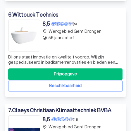
6
.
Wittouck Technics
8,5
(5)
Werkgebied Gent Drongen
place
56 jaar actief
timelapse
Bij ons staat innovatie en kwaliteit voorop. Wij zijn
gespecialiseerd in badkamerrenovaties en bieden een
persoonlijke service aan. Ons team van experts staat klaar
om uw badkamer te transformeren volgens uw wensen en
Prijsopgave
behoeften. We bieden ook 3D-ontwerpen aan, zodat u
een duidelijk beeld krijgt van
Beschikbaarheid
7
.
Claeys Christiaan Klimaattechniek BVBA
8,5
(11)
Werkgebied Gent Drongen
place