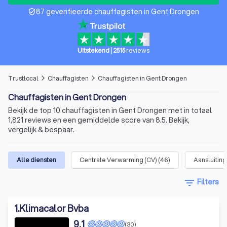
87 geverifieerde chauffagisten in Gent Drongen
verified_user
Uitstekend
|
2515
reviews
Trustlocal
Chauffagisten
Chauffagisten in Gent Drongen
arrow_forward_ios
arrow_forward_ios
Chauffagisten in Gent Drongen
Bekijk de top 10 chauffagisten in Gent Drongen met in totaal
1,821 reviews en een gemiddelde score van 8.5. Bekijk,
vergelijk & bespaar.
Alle diensten
Centrale Verwarming (CV)
(
46
)
Aansluitin
filter_list
Filters
1
.
Klimacalor Bvba
9,1
(30)