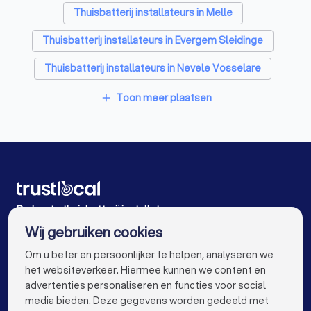
Thuisbatterij installateurs in Melle
Thuisbatterij installateurs in Evergem Sleidinge
Thuisbatterij installateurs in Nevele Vosselare
Thuisbatterij installateurs in Aalter Lotenhulle
Toon meer plaatsen
add
Thuisbatterij installateurs in Lokeren
Thuisbatterij installateurs in Zele
Thuisbatterij installateurs in Aalst
Thuisbatterij installateurs in Maldegem
De beste thuisbatterij installateurs voor u
Wij gebruiken cookies
Thuisbatterij installateurs in Antwerpen
info@trustlocal.be
Om u beter en persoonlijker te helpen, analyseren we
Thuisbatterij installateurs in Brugge
het websiteverkeer. Hiermee kunnen we content en
advertenties personaliseren en functies voor social
Thuisbatterij installateurs in Leuven
media bieden. Deze gegevens worden gedeeld met