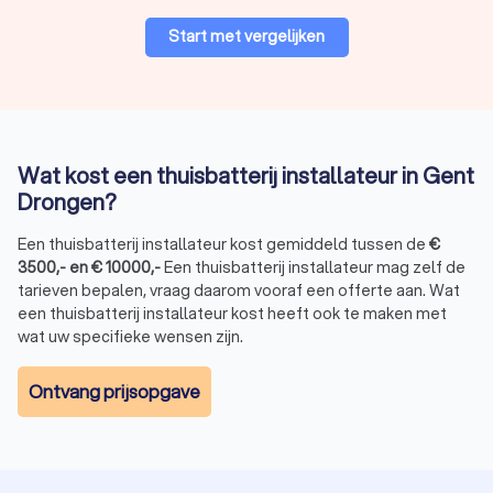
Start met vergelijken
Loodzuur vs. lithium-ion batterijen
De meeste moderne thuisbatterijen zijn lithium-ion batterijen.
Deze batterijen zijn efficiënter, gaan langer mee en laden
sneller op dan de oudere loodzuurbatterijen.
Lithium-ion:
Lange levensduur, hoog rendement, duurder
Wat kost een thuisbatterij installateur in Gent
in aanschaf.
Loodzuur:
Goedkoper, maar minder efficiënt en een
Drongen?
kortere levensduur.
Een thuisbatterij installateur kost gemiddeld tussen de
€
3500
,-
en
€
10000
,-
Een thuisbatterij installateur mag zelf de
tarieven bepalen, vraag daarom vooraf een offerte aan. Wat
Waarom uw thuisbatterij laten installeren
een thuisbatterij installateur kost heeft ook te maken met
door een professionele installateur?
wat uw specifieke wensen zijn.
Een thuisbatterij installeren is geen eenvoudige klus. Het is
een technisch proces waarbij verschillende factoren een rol
Ontvang prijsopgave
spelen, zoals de capaciteit van de batterij, de aansluiting op
uw zonnepanelen en het elektrische netwerk van uw woning.
Daarom is het sterk aangeraden om een erkende installateur
in te schakelen.
Veilige en correcte installatie:
Een vakman zorgt voor