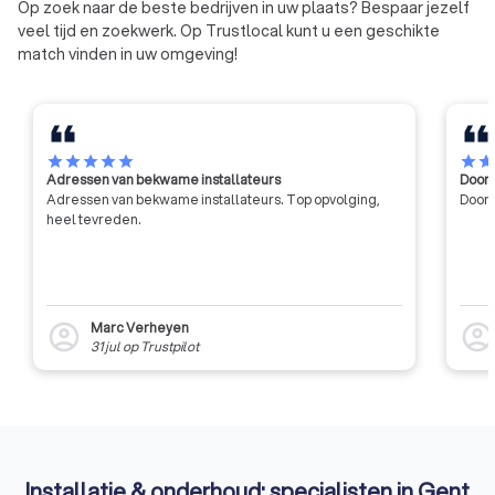
Op zoek naar de beste bedrijven in uw plaats? Bespaar jezelf
veel tijd en zoekwerk. Op Trustlocal kunt u een geschikte
match vinden in uw omgeving!
star
star
star
star
star
star
sta
Adressen van bekwame installateurs
Door 
Adressen van bekwame installateurs. Top opvolging,
Door 
heel tevreden.
Marc Verheyen
account_circle
account_circl
31 jul
op
Trustpilot
Installatie & onderhoud: specialisten in Gent