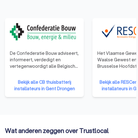
investering voor uw woning. Met een thuisbatterij kunt u uw
eigen zonne-energie opslaan en gebruikt u die wanneer het u
uitkomt – bijvoorbeeld 's avonds of op bewolkte dagen. Zo
bent u minder afhankelijk van het energienet en maakt u
optimaal gebruik van uw zonnepanelen.
In Gent Drongen staan 34 erkende monteurs voor u klaar om u
te helpen met de installatie van uw thuisaccu. Trustlocal
heeft een top 10 voor u samengesteld met alleen de beste
De Confederatie Bouw adviseert,
Het Vlaamse Gewes
thuisbatterij-installateurs in Gent Drongen. Deze monteurs
informeert, verdedigt en
Waalse Gewest en 
hebben uitgebreide ervaring met de installatie van
vertegenwoordigt alle Belgische
Brusselse Hoofdste
zonnepanelen met batterij en kunnen snel en veilig uw
bouwbedrijven. Van
Gewest hebben ee
thuisbatterij aansluiten. Vraag offertes aan bij meerdere
éénmanszaken tot grote
opgezet dat gericht
Bekijk alle CB thuisbatterij
Bekijk alle RESCert
bedrijven en vind eenvoudig een geschikte en voordelige
bedrijven. De organisatie
opleiden en de certi
installateurs in Gent Drongen
installateurs in 
optie voor uw thuisbatterij.
vertegenwoordigt 16.000
betrouwbare en kwa
ondernemingen uit de sector.
installateurs. Het certificaat van
bekwaamheid toont
aannemers een rel
opleiding hebben g
een erkend exame
Wat anderen zeggen over Trustlocal
afgelegd.