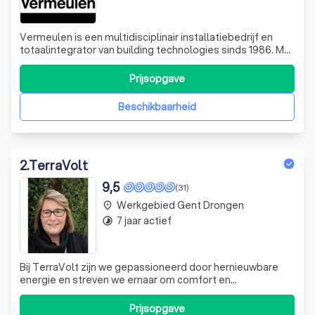
Vermeulen is een multidisciplinair installatiebedrijf en
totaalintegrator van building technologies sinds 1986. Met
onze visie en aanpak verzekeren we uw leven zorgelozer
en efficiënter te maken. Onze disciplines:
Prijsopgave
/Elektrotechniek /Beveiliging /Duurzame Energie /HVAC &
Sanitair /Systeem Integrati
Beschikbaarheid
2
.
TerraVolt
9,5
(31)
Werkgebied Gent Drongen
place
7 jaar actief
timelapse
Bij TerraVolt zijn we gepassioneerd door hernieuwbare
energie en streven we ernaar om comfort en
duurzaamheid te combineren in elke woning en kantoor.
Prijsopgave