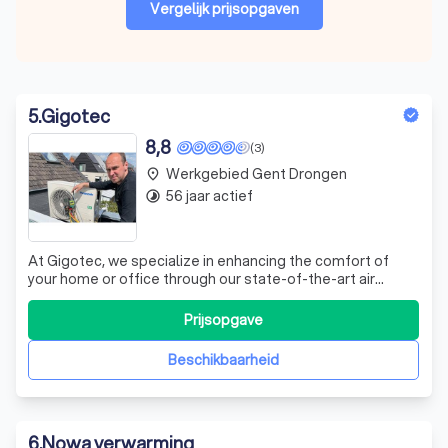
Vergelijk prijsopgaven
5
.
Gigotec
8,8
(3)
Werkgebied Gent Drongen
place
56 jaar actief
timelapse
At Gigotec, we specialize in enhancing the comfort of
your home or office through our state-of-the-art air
conditioning systems. We pride ourselves on providing
solutions that not only cool and heat your spaces but also
Prijsopgave
improve air quality by dehumidifying and purifying the air.
Our commitment to su
Beschikbaarheid
6
.
Nowa verwarming