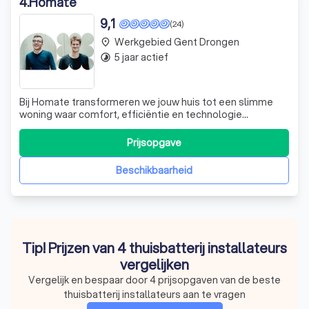
4
.
Homate
9,1
(24)
Werkgebied Gent Drongen
place
5 jaar actief
timelapse
Bij Homate transformeren we jouw huis tot een slimme
woning waar comfort, efficiëntie en technologie
samenkomen. Onze gespecialiseerde in-house teams
luisteren aandachtig naar je wensen en adviseren je over
Prijsopgave
de beste combinatie van slimme energieoplossingen,
elektriciteit en domoticasystemen. Of het
Beschikbaarheid
Tip! Prijzen van 4 thuisbatterij installateurs
vergelijken
Vergelijk en bespaar door 4 prijsopgaven van de beste
thuisbatterij installateurs aan te vragen