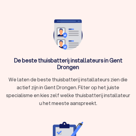
Wat is een thuisbatterij?
Een thuisbatterij, thuisaccu of zonnebatterij is een systeem
om zelf opgewekte stroom op te slaan. Gewoonlijk stroomt
overtollige zonne-energie rechtstreeks naar het
elektriciteitsnet, maar met een thuisbatterij kunt u deze
energie opslaan voor later gebruik. Dit betekent dat u 's
avonds of op bewolkte dagen uw eigen energie kunt
verbruiken, zonder afhankelijk te zijn van het net. Hierdoor
De beste thuisbatterij installateurs in Gent
betaalt u minder energiekosten en heeft u maximaal profijt
Drongen
van uw zonnepanelen.
We laten de beste thuisbatterij installateurs zien die
actief zijn in Gent Drongen. Filter op het juiste
Voordelen van een thuisbatterij:
specialisme en kies zelf welke thuisbatterij installateur
Minder afhankelijk van het net:
Gebruik uw eigen energie
wanneer het u uitkomt.
u het meeste aanspreekt.
Lagere energiefactuur:
Bespaar op uw
elektriciteitskosten door minder stroom van het net af
te nemen.
Duurzaam energieverbruik:
Verminder uw CO₂-uitstoot
en draag bij aan een groenere toekomst.