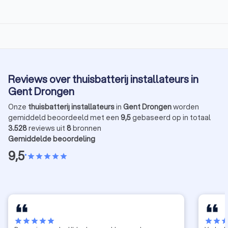
Reviews over thuisbatterij installateurs in
Gent Drongen
Onze
thuisbatterij installateurs
in
Gent Drongen
worden
gemiddeld beoordeeld met een
9,5
gebaseerd op in totaal
3.528
reviews uit
8
bronnen
Gemiddelde beoordeling
9,5
•
star
star
star
star
star
star
star
star
star
star
star
star
sta