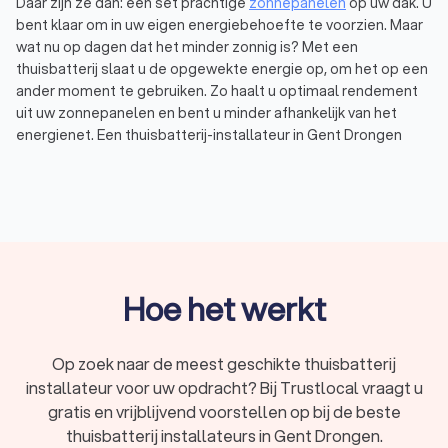
Daar zijn ze dan: een set prachtige
zonnepanelen
op uw dak. U
bent klaar om in uw eigen energiebehoefte te voorzien. Maar
wat nu op dagen dat het minder zonnig is? Met een
thuisbatterij slaat u de opgewekte energie op, om het op een
ander moment te gebruiken. Zo haalt u optimaal rendement
uit uw zonnepanelen en bent u minder afhankelijk van het
energienet. Een thuisbatterij-installateur in Gent Drongen
levert de batterij en installeert hem bij u thuis. Dat is wel zo
makkelijk, en zo weet u dat de thuisaccu goed en veilig
aangesloten is. Via Trustlocal vraagt u eenvoudig offertes
aan bij thuisbatterij-installateurs bij u in de buurt. Wij hebben
een top 10 samengesteld van bedrijven met de beste
beoordelingen, de juiste certificeringen en de meeste
ervaring. Thuisaccu-installateurs in Gent Drongen hebben een
Hoe het werkt
gemiddelde Trustlocal-score van een 8.9, gebaseerd op
deze factoren. Zo bent u verzekerd van een professionele en
veilige installatie. Lees de ervaringen van anderen in maar
Op zoek naar de meest geschikte thuisbatterij
liefst 3,798 reviews, vraag offertes aan en kies eenvoudig de
installateur voor uw opdracht? Bij Trustlocal vraagt u
beste thuisbatterij-installateur.
gratis en vrijblijvend voorstellen op bij de beste
thuisbatterij installateurs in Gent Drongen.