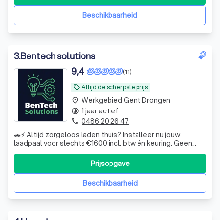
Beschikbaarheid
3
.
Bentech solutions
9,4
(11)
Altijd de scherpste prijs
local_offer
Werkgebied Gent Drongen
place
1 jaar actief
timelapse
0486 20 26 47
phone
🚗⚡ Altijd zorgeloos laden thuis? Installeer nu jouw
laadpaal voor slechts €1600 incl. btw én keuring. Geen
gedoe meer met zoeken naar publieke laadpunten —
gewoon opladen wanneer het jou uitkomt. ✔ Snelle en
Prijsopgave
professionele installatie ✔ Inclusief keuring ✔
Transparante all-in prijs Klaar voor elek
Beschikbaarheid