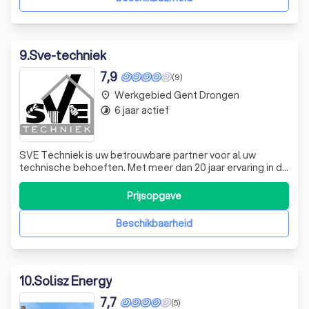
9
.
Sve-techniek
7,9
(9)
Werkgebied Gent Drongen
place
6 jaar actief
timelapse
SVE Techniek is uw betrouwbare partner voor al uw
technische behoeften. Met meer dan 20 jaar ervaring in de
sector, onderscheiden we ons door onze expertise in
renovatie, verwarming, lekdetectie, sanitair en
Prijsopgave
oplossingen op maat. Of u nu uw badkamer wilt renoveren,
een nieuwe verwarmingsketel nodig h
Beschikbaarheid
10
.
Solisz Energy
7,7
(5)