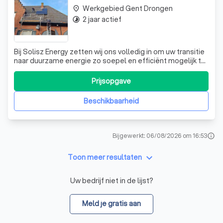
Werkgebied Gent Drongen
place
2 jaar actief
timelapse
Bij Solisz Energy zetten wij ons volledig in om uw transitie
naar duurzame energie zo soepel en efficiënt mogelijk te
maken. Wij zijn gespecialiseerd in het leveren en
installeren van hoogwaardige zonnepanelen,
Prijsopgave
energieopslagsystemen en oplossingen voor elektrische
mobiliteit. Ons doel is om u volled
Beschikbaarheid
Bijgewerkt: 06/08/2026 om 16:53
info
keyboard_arrow_down
Toon meer resultaten
Uw bedrijf niet in de lijst?
Meld je gratis aan