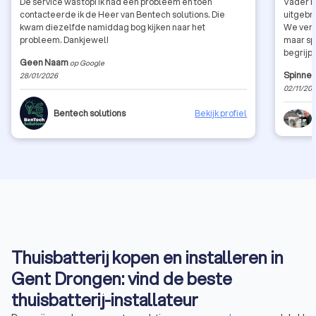
De service was top! Ik had een probleem en toen
Vader Pa
contacteerde ik de Heer van Bentech solutions. Die
uitgebre
kwam diezelfde namiddag bog kijken naar het
We vern
probleem. Dankjewel!
maar sp
begrijp
Geen Naam
op Google
vertrou
Spinnes
28/01/2026
warmtep
02/11/20
offerte,
nacontr
Bentech solutions
Bekijk profiel
lieten 
leggen,
gestuur
Zo zie 
en onze
gedacht
Thuisbatterij kopen en installeren in
Gent Drongen: vind de beste
thuisbatterij-installateur