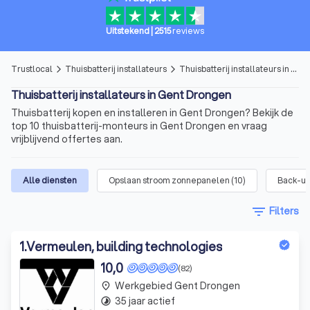
Uitstekend
|
2515
reviews
Trustlocal
Thuisbatterij installateurs
Thuisbatterij installateurs in Gent Drongen
arrow_forward_ios
arrow_forward_ios
Thuisbatterij installateurs in Gent Drongen
Thuisbatterij kopen en installeren in Gent Drongen? Bekijk de
top 10 thuisbatterij-monteurs in Gent Drongen en vraag
vrijblijvend offertes aan.
Alle diensten
Opslaan stroom zonnepanelen
(
10
)
Back-up 
filter_list
Filters
1
.
Vermeulen, building technologies
10,0
(82)
Werkgebied Gent Drongen
place
35 jaar actief
timelapse