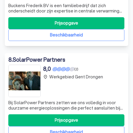
Buckens Frederik BV is een familiebedrijf dat zich
onderscheidt door zijn expertise in centrale verwarming
en sanitair. Opgericht in 2002 door Frederik, een
afgestudeerde in centrale verwarming, heeft het bedrijf
Prijsopgave
zich sindsdien gestaag uitgebreid. Samen met zijn
echtgenote Evelien en zijn ouders, bi
Beschikbaarheid
8
.
SolarPower Partners
8,0
(2)
Werkgebied Gent Drongen
place
Bij SolarPower Partners zetten we ons volledig in voor
duurzame energieoplossingen die perfect aansluiten bij
uw behoeften. Met meer dan tien jaar ervaring in de
sector, onderscheiden we ons door onze expertise in
Prijsopgave
zonnepanelen, thuisbatterijen en
energiebeheersystemen. Onze aanpak is altijd persoonl
Beschikbaarheid