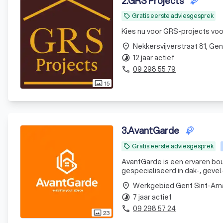
2
.
GRS Projects
Gratis eerste adviesgesprek
local_offer
Kies nu voor GRS-projects voo
place
12 jaar actief
timelapse
09 298 55 79
phone
15
photo_size_select_actual
3
.
AvantGarde
Gratis eerste adviesgesprek
local_offer
AvantGarde is een ervaren bouw
gespecialiseerd in dak-, gevel-
Kwaliteit staat bij ons centr
Werkgebied Gent Sint-A
place
7 jaar actief
timelapse
09 298 57 24
phone
23
photo_size_select_actual