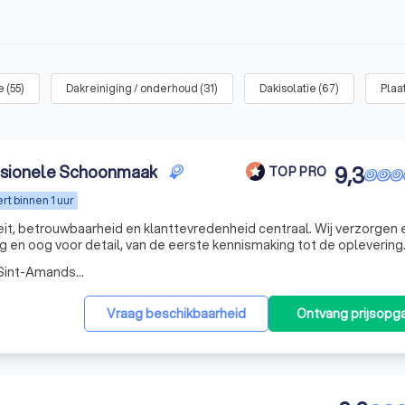
e
(
55
)
Dakreiniging / onderhoud
(
31
)
Dakisolatie
(
67
)
Plaa
ssionele Schoonmaak
9,3
TOP PRO
t binnen 1 uur
eit, betrouwbaarheid en klanttevredenheid centraal. Wij verzorgen 
 en oog voor detail, van de eerste kennismaking tot de oplevering
ak, duidelijke communicatie en professionele werkwijze weet u alti
Verkortingstraat 43, Gent Sint-Amandsberg
Vraag beschikbaarheid
Ontvang prijsopg