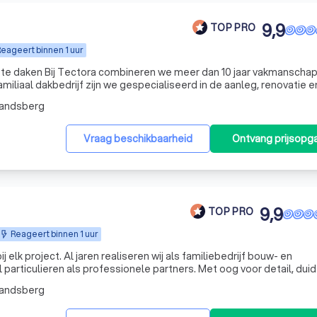
9,9
TOP PRO
eageert binnen 1 uur
 10 jaar vakmanschap met
miliaal dakbedrijf zijn we gespecialiseerd in de aanleg, renovatie e
onderhoud van platte daken voor particulieren, architecten, bouwondernemingen en bedrijven. W
mandsberg
Vraag beschikbaarheid
Ontvang prijsopg
9,9
TOP PRO
Reageert binnen 1 uur
j als familiebedrijf bouw- en
particulieren als professionele partners. Met oog voor detail, duid
e uitvoering zorgen wij voor duurzame resultaten waar onze klante
mandsberg