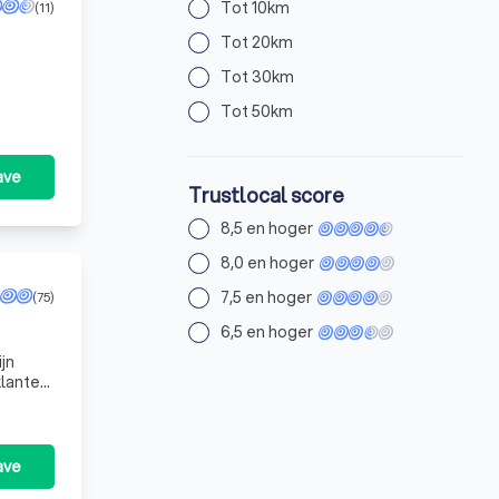
Tot 10km
(11)
Tot 20km
Tot 30km
Tot 50km
ave
Trustlocal score
8,5 en hoger
8,0 en hoger
7,5 en hoger
(75)
6,5 en hoger
jn
klanten.
ave