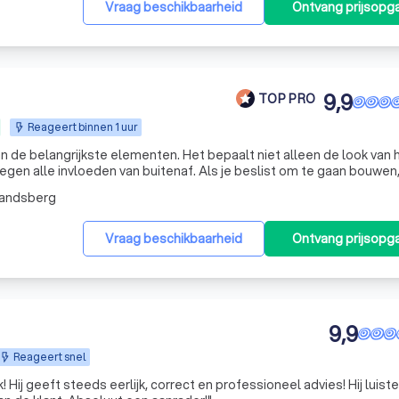
Vraag beschikbaarheid
Ontvang prijsopg
9,9
TOP PRO
Reageert binnen 1 uur
an de belangrijkste elementen. Het bepaalt niet alleen de look van 
en van buitenaf. Als je beslist om te gaan bouwen,
en, opbouwen,… ga je dus beter in zee met een specialist ter zak
mandsberg
Vraag beschikbaarheid
Ontvang prijsopg
9,9
Reageert snel
! Hij geeft steeds eerlijk, correct en professioneel advies! Hij luiste