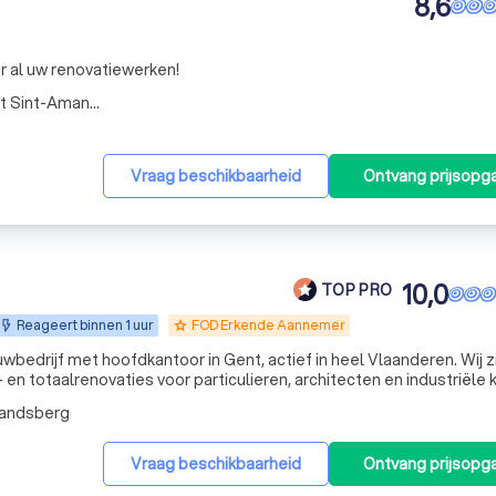
8,6
r al uw renovatiewerken!
Nekkersvijverstraat 81, Gent Sint-Amandsberg
Vraag beschikbaarheid
Ontvang prijsopg
10,0
TOP PRO
Reageert binnen 1 uur
FOD Erkende Aannemer
grade
bedrijf met hoofdkantoor in Gent, actief in heel Vlaanderen. Wij zi
 en totaalrenovaties voor particulieren, architecten en industriële 
aal: we werken uitsluitend met A-merken en hanteren een persoon
mandsberg
Vraag beschikbaarheid
Ontvang prijsopg