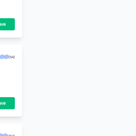
ave
(54)
ave
(161)