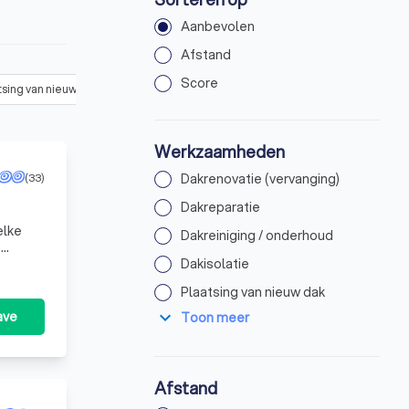
Aanbevolen
Afstand
Score
tsing van nieuw dak
(
69
)
Dakcoating aanbrengen
(
15
)
Dakgoot re
Werkzaamheden
(33)
Dakrenovatie (vervanging)
Dakreparatie
elke
Dakreiniging / onderhoud
.
jd waar
Dakisolatie
Plaatsing van nieuw dak
expand_more
ave
Toon meer
Afstand