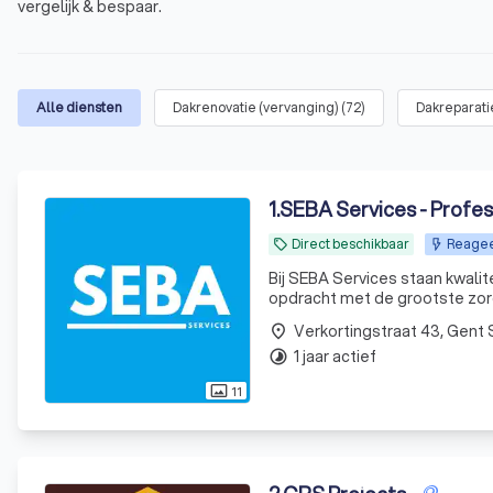
vergelijk & bespaar.
Alle diensten
Dakrenovatie (vervanging)
(
72
)
Dakreparati
1
.
SEBA Services - Profe
Direct beschikbaar
Reageer
local_offer
Bij SEBA Services staan kwalit
opdracht met de grootste zorg
Dankzij onze persoonlijke aanp
place
1 jaar actief
timelapse
11
photo_size_select_actual