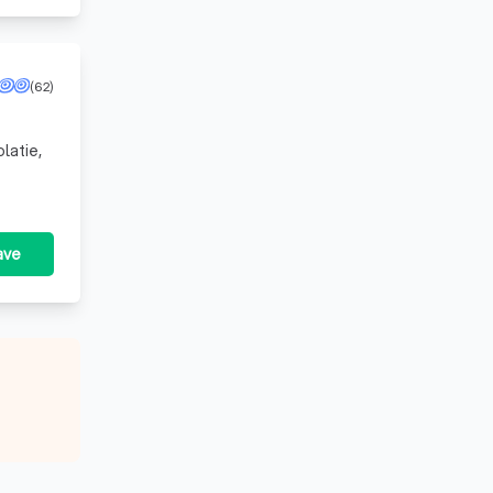
(62)
latie,
ave