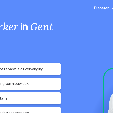
Diensten
in
rker
Gent
t reparatie of vervanging
ing van nieuw dak
latie
ating aanbrengen