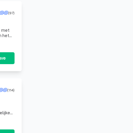
(97)
n het
ave
(114)
elijke
n op k