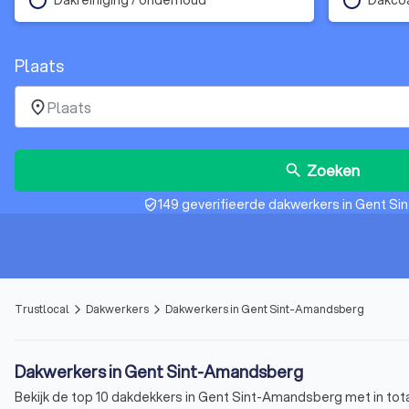
Plaats
place
Zoeken
search
149 geverifieerde dakwerkers in Gent S
verified_user
Trustlocal
Dakwerkers
Dakwerkers in Gent Sint-Amandsberg
arrow_forward_ios
arrow_forward_ios
Dakwerkers in Gent Sint-Amandsberg
Bekijk de top 10 dakdekkers in Gent Sint-Amandsberg met in tota