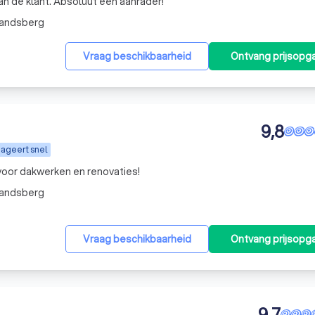
de behoeften en de wensen van de klant. Absoluut een aanrader!
"
mandsberg
Vraag beschikbaarheid
Ontvang prijsopg
9,8
ageert snel
 voor dakwerken en renovaties!
mandsberg
Vraag beschikbaarheid
Ontvang prijsopg
9,7