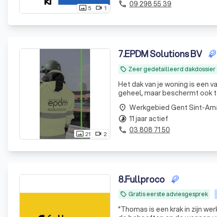
09 298 55 39
phone
5
1
photo_size_select_actual
videocam
7
.
EPDM Solutions BV
Zeer gedetailleerd dakdossier
local_offer
Het dak van je woning is een v
geheel, maar beschermt ook tegen alle invloed
verbouwen, bijbouwen, aanbouw
Werkgebied Gent Sint-A
place
EPDM
11 jaar actief
timelapse
03 808 71 50
phone
21
2
photo_size_select_actual
videocam
8
.
Fullproco
Gratis eerste adviesgesprek
local_offer
"
Thomas is een krak in zijn werk