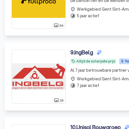
Werkgebied Gent Sint-A
place
5 jaar actief
timelapse
84
photo_size_select_actual
9
.
IngBelg
Altijd de scherpste prijs
Re
local_offer
Al 7 jaar betrouwbare partner
Werkgebied Gent Sint-A
place
7 jaar actief
timelapse
28
photo_size_select_actual
10
.
Unisol Bouwgroep