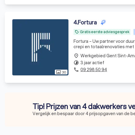
4
.
Fortura
Gratis eerste adviesgesprek
local_offer
Fortura – Uw partner voor duur
crepi en totaalrenovaties met
Werkgebied Gent Sint-A
place
3 jaar actief
timelapse
09 298 50 94
phone
30
photo_size_select_actual
Tip! Prijzen van 4 dakwerkers v
Vergelijk en bespaar door 4 prijsopgaven van de b