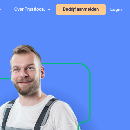
Bedrijf aanmelden
Over Trustlocal
Login