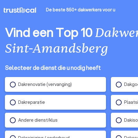
De beste 850+ dakwerkers
voor u
Vind een Top 10
Dakwe
Sint-Amandsberg
Selecteer de dienst die u nodig heeft
Dakrenovatie (vervanging)
Dakgoo
Dakreparatie
Plaats
Andere dienst/klus
Dakiso
Dakreiniging / onderhoud
Dakco