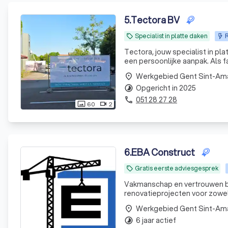
5
.
Tectora BV
Specialist in platte daken
R
local_offer
Tectora, jouw specialist in platte daken Bij Tectora combineren we meer dan
een persoonlijke aanpak. Als fa
Werkgebied Gent Sint-A
place
Opgericht in 2025
timelapse
051 28 27 28
phone
60
2
photo_size_select_actual
videocam
6
.
EBA Construct
Gratis eerste adviesgesprek
local_offer
Vakmanschap en vertrouwen bij elk project. Al jaren realiseren wi
renovatieprojecten voor zowel 
communicatie en een efficiënt
Werkgebied Gent Sint-A
place
6 jaar actief
timelapse