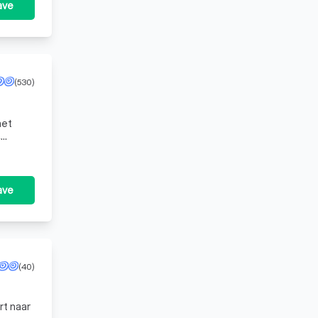
ave
(530)
het
e.
ave
(40)
rt naar