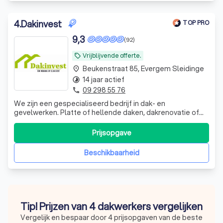
4
.
Dakinvest
TOP PRO
9,3
(92)
Vrijblijvende offerte.
local_offer
Beukenstraat 85, Evergem Sleidinge
place
14 jaar actief
timelapse
09 298 55 76
phone
We zijn een gespecialiseerd bedrijf in dak- en
gevelwerken. Platte of hellende daken, dakrenovatie of
herstellingen, EPDM, optimale dakisolatie,
zolderinrichting, koper- en zinkwerken, plaatsing
Prijsopgave
dakramen, duurzame gevelbekleding e.d. zijn allemaal
zaken waarvoor je bij ons terecht kan.
Beschikbaarheid
Tip! Prijzen van 4 dakwerkers vergelijken
Vergelijk en bespaar door 4 prijsopgaven van de beste