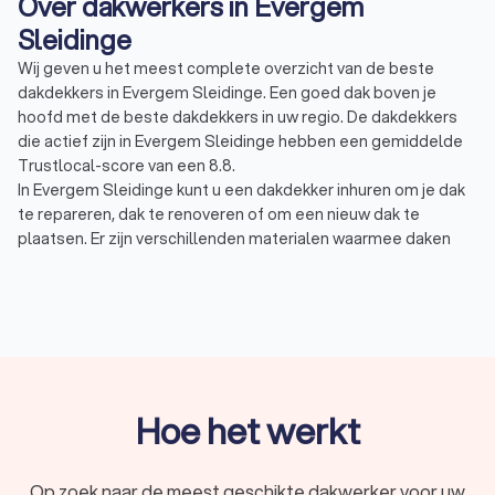
Over dakwerkers in Evergem
Sleidinge
Wij geven u het meest complete overzicht van de beste
dakdekkers in Evergem Sleidinge. Een goed dak boven je
hoofd met de beste dakdekkers in uw regio. De dakdekkers
die actief zijn in Evergem Sleidinge hebben een gemiddelde
Trustlocal-score van een 8.8.
In Evergem Sleidinge kunt u een dakdekker inhuren om je dak
te repareren, dak te renoveren of om een nieuw dak te
plaatsen. Er zijn verschillenden materialen waarmee daken
bedekt kunnen worden. De keuze van het materiaal hangt
daarnaast af van het soort dak u hebt. Niet alle materialen zijn
geschikt voor een plat dak en u kunt ook niet alle materialen
op hellende daken plaatsen.
Bitumen dak: platte daken worden vaak gelegd met een
bitumen dakbedekking, ook wel teerlaag of dakleer
genoemd. Dit materiaal heeft een lange levensduur, is
onderhoudsvriendelijk en is relatief goedkoop.
Hoe het werkt
Dakpannen: dakpannen zijn de meest bekende vorm van
dakbedekking op hellende daken. Er zijn twee soorten
dakpannen: betonnen dakpannen en keramische
Op zoek naar de meest geschikte dakwerker voor uw