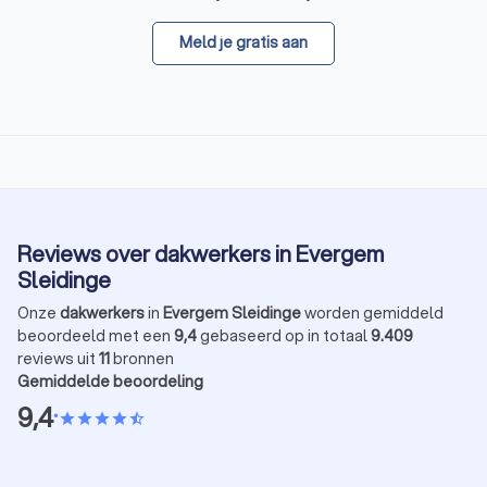
Meld je gratis aan
Reviews over dakwerkers in Evergem
Sleidinge
Onze
dakwerkers
in
Evergem Sleidinge
worden gemiddeld
beoordeeld met een
9,4
gebaseerd op in totaal
9.409
reviews uit
11
bronnen
Gemiddelde beoordeling
9,4
•
star
star
star
star
star_half