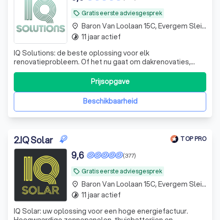
Gratis eerste adviesgesprek
local_offer
Baron Van Loolaan 15C, Evergem Sleidinge
place
11 jaar actief
timelapse
IQ Solutions: de beste oplossing voor elk
renovatieprobleem. Of het nu gaat om dakrenovaties,
gevelwerken, isolatie of andere renovaties, wij staan klaar
om uw renovatieproject te transformeren.
Prijsopgave
Beschikbaarheid
2
.
IQ Solar
TOP PRO
9,6
(377)
Gratis eerste adviesgesprek
local_offer
Baron Van Loolaan 15C, Evergem Sleidinge
place
11 jaar actief
timelapse
IQ Solar: uw oplossing voor een hoge energiefactuur.
Hoogwaardige zonnepanelen, thuisbatterijen en