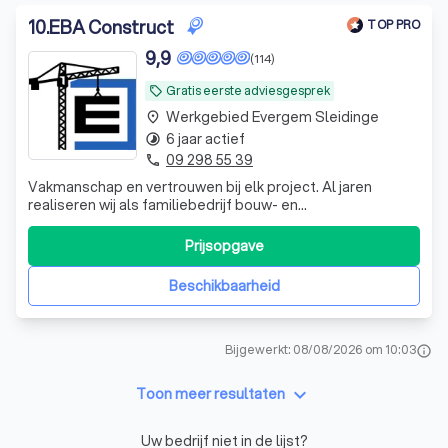
10
.
EBA Construct
TOP PRO
9,9
(114)
Gratis eerste adviesgesprek
local_offer
Werkgebied Evergem Sleidinge
place
6 jaar actief
timelapse
09 298 55 39
phone
Vakmanschap en vertrouwen bij elk project. Al jaren
realiseren wij als familiebedrijf bouw- en
renovatieprojecten voor zowel particulieren als
professionele partners. Met oog voor detail, duidelijke
Prijsopgave
communicatie en een efficiënte uitvoering zorgen wij voor
duurzame resultaten waar onze klanten op k
Beschikbaarheid
Bijgewerkt: 08/08/2026 om 10:03
info
keyboard_arrow_down
Toon meer resultaten
Uw bedrijf niet in de lijst?