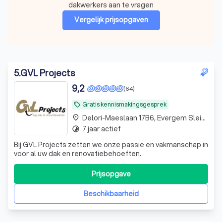
dakwerkers aan te vragen
Vergelijk prijsopgaven
5
.
GVL Projects
9,2
(64)
Gratis kennismakingsgesprek
local_offer
Delori-Maeslaan 17B6, Evergem Sleidinge
place
7 jaar actief
timelapse
Bij GVL Projects zetten we onze passie en vakmanschap in
voor al uw dak en renovatiebehoeften.
Prijsopgave
Beschikbaarheid