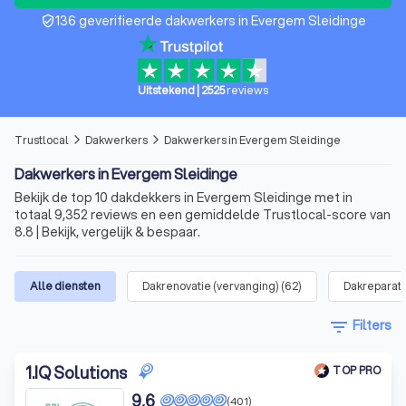
136 geverifieerde dakwerkers in Evergem Sleidinge
verified_user
Uitstekend
|
2525
reviews
Trustlocal
Dakwerkers
Dakwerkers in Evergem Sleidinge
arrow_forward_ios
arrow_forward_ios
Dakwerkers in Evergem Sleidinge
Bekijk de top 10 dakdekkers in Evergem Sleidinge met in
totaal 9,352 reviews en een gemiddelde Trustlocal-score van
8.8 | Bekijk, vergelijk & bespaar.
Alle diensten
Dakrenovatie (vervanging)
(
62
)
Dakreparati
filter_list
Filters
1
.
IQ Solutions
TOP PRO
9,6
(401)