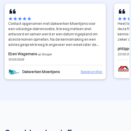
star
star
star
star
star
star
star
sta
Contact opgenomen met dakwerken Moentjens voor
Heel te
een volledige dakrenovatie. Ik kreeg meteen snel
deze fi
antwoord en samen werd er een datum ingepland om
kennis 
alles te komen opmeten. Na de kennismaking en een
z
advies gesprek kreeg ik ongeveer een week later de
philipp
offerte. Die was zeker correct. De werken werden
Ellen Wagemans
op Google
22/02/20
zorgvuldig uitgevoerd, alles verliep vlot en het was een
10/03/2026
aangenaam team. Ik ben zeer tevreden over dit bedrijf.
Dakwerken Moentjens
Bekijk profiel