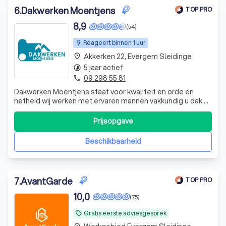
6
.
Dakwerken Moentjens
TOP PRO
8,9
(54)
Reageert binnen 1 uur
Akkerken 22, Evergem Sleidinge
place
5 jaar actief
timelapse
09 298 55 81
phone
Dakwerken Moentjens staat voor kwaliteit en orde en
netheid wij werken met ervaren mannen vakkundig u dak af
tot in de puntjes,
Prijsopgave
Beschikbaarheid
7
.
AvantGarde
TOP PRO
10,0
(75)
Gratis eerste adviesgesprek
local_offer