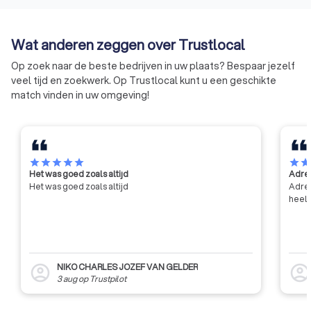
doelen: het verrichten van
aannemers een rel
wetenschappelijk en technisch
opleiding hebben g
onderzoek voor zijn leden, het
een erkend exame
Wat anderen zeggen over Trustlocal
verlenen van technische
afgelegd.
voorlichting, bijstand en advies
Op zoek naar de beste bedrijven in uw plaats? Bespaar jezelf
aan zijn leden, en het bijdragen
veel tijd en zoekwerk. Op Trustlocal kunt u een geschikte
tot de algemene innovatie en
match vinden in uw omgeving!
ontwikkeling in de bouwsector,
met name door middel van
contractonderzoek op aanvraag
van de industrie en de overheid.
star
star
star
star
star
star
sta
Het was goed zoals altijd
Adres
Het was goed zoals altijd
Adres
heel 
NIKO CHARLES JOZEF VAN GELDER
account_circle
account_circl
3 aug
op
Trustpilot