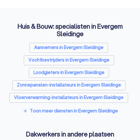
Huis & Bouw: specialisten in Evergem
Sleidinge
Aannemers in Evergem Sleidinge
Vochtbestrijders in Evergem Sleidinge
Loodgieters in Evergem Sleidinge
Zonnepanelen-installateurs in Evergem Sleidinge
Vloerverwarming-installateurs in Evergem Sleidinge
Airco installateurs in Evergem Sleidinge
Toon meer diensten in Evergem Sleidinge
add
Ramen en deuren specialisten in Evergem Sleidinge
Dakwerkers in andere plaatsen
Laadpaal installateurs in Evergem Sleidinge