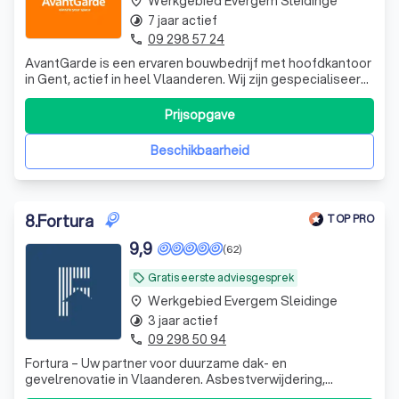
Werkgebied Evergem Sleidinge
place
7 jaar actief
timelapse
09 298 57 24
phone
AvantGarde is een ervaren bouwbedrijf met hoofdkantoor
in Gent, actief in heel Vlaanderen. Wij zijn gespecialiseerd
in dak-, gevel- en totaalrenovaties voor particulieren,
architecten en industriële klanten. Kwaliteit staat bij ons
Prijsopgave
centraal: we werken uitsluitend met A-merken en
hanteren een persoon
Beschikbaarheid
8
.
Fortura
TOP PRO
9,9
(62)
Gratis eerste adviesgesprek
local_offer
Werkgebied Evergem Sleidinge
place
3 jaar actief
timelapse
09 298 50 94
phone
Fortura – Uw partner voor duurzame dak- en
gevelrenovatie in Vlaanderen. Asbestverwijdering,
isolatie, crepi en totaalrenovaties met oog voor kwaliteit