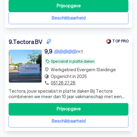
en vakmanschap. Duurzaam wonen begint hier!
Prijsopgave
Beschikbaarheid
9
.
Tectora BV
TOP PRO
9,9
(97)
Specialist in platte daken
local_offer
Werkgebied Evergem Sleidinge
place
Opgericht in 2025
timelapse
051 28 27 28
phone
Tectora, jouw specialist in platte daken Bij Tectora
combineren we meer dan 10 jaar vakmanschap met een
persoonlijke aanpak. Als familiaal dakbedrijf zijn we
gespecialiseerd in de aanleg, renovatie en het onderhoud
Prijsopgave
van platte daken voor particulieren, architecten,
bouwondernemingen en bedrijven. W
Beschikbaarheid