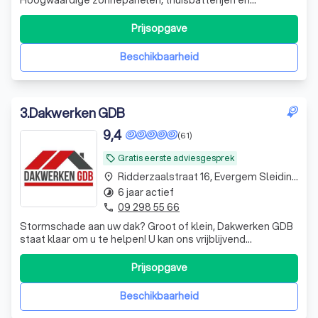
laadpalen. Investeer in een duurzame levenskwaliteit en
geniet zorgeloos van zelfvoorzienende kracht.
Prijsopgave
Beschikbaarheid
3
.
Dakwerken GDB
9,4
(61)
Gratis eerste adviesgesprek
local_offer
Ridderzaalstraat 16, Evergem Sleidinge
place
6 jaar actief
timelapse
09 298 55 66
phone
Stormschade aan uw dak? Groot of klein, Dakwerken GDB
staat klaar om u te helpen! U kan ons vrijblijvend
contacteren!
Prijsopgave
Beschikbaarheid