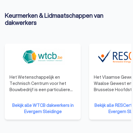
Keurmerken & Lidmaatschappen van
dakwerkers
Het Wetenschappelijk en
Het Vlaamse Gewes
Technisch Centrum voor het
Waalse Gewest en 
Bouwbedrijf is een particuliere
Brusselse Hoofdste
onderzoeksinstelling, opgericht
Gewest hebben ee
in 1960 om het toegepaste
opgezet dat gericht
Bekijk alle WTCB dakwerkers in
Bekijk alle RESCert
onderzoek in de industrie te
opleiden en de certi
Evergem Sleidinge
Evergem Sle
bevorderen en zo het
betrouwbare en kwa
concurrentievermogen te
installateurs. Het certificaat van
verhogen. Het WCTB heeft als
bekwaamheid toont