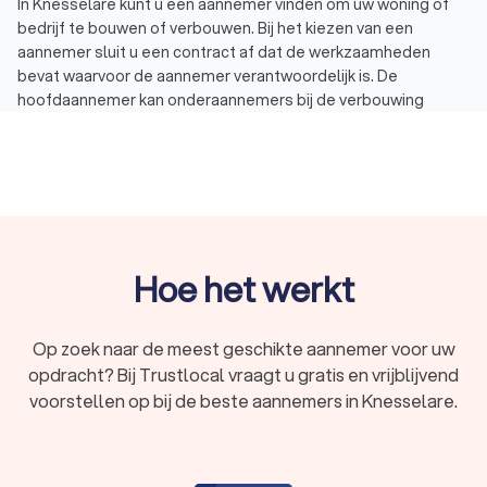
In Knesselare kunt u een aannemer vinden om uw woning of
bedrijf te bouwen of verbouwen. Bij het kiezen van een
aannemer sluit u een contract af dat de werkzaamheden
bevat waarvoor de aannemer verantwoordelijk is. De
hoofdaannemer kan onderaannemers bij de verbouwing
betrekken en hen een deel van het werk laten uitvoeren. Dit
gebeurt als de hoofdaannemer niet de juiste expertise heeft
over het bouwproject. Bouwprojecten zijn grofweg op te
delen in drie types:
Verbouwing of renovatie: bij verbouwen of renoveren
gaat het om het (gedeeltelijk) vernieuwen van de
woning. Denk aan het verbouwen van de badkamer of
Hoe het werkt
keuken.
Aanbouw, uitbouw of opbouw: bij een aanbouw, uitbouw
of opbouw wordt de woonruimte vergroot door een
Op zoek naar de meest geschikte aannemer voor uw
deel aan-, uit- of op te bouwen. Denk aan een uitbouw
opdracht? Bij Trustlocal vraagt u gratis en vrijblijvend
van de woonkamer of het plaatsen van een dakkapel.
voorstellen op bij de beste aannemers in Knesselare.
Nieuwbouw: bij nieuwbouw gaat het om het geheel
opbouwen van een woning of ander pand. Dit is vaak het
geval als u een stuk grond heeft gekocht en daar een
woning wilt bouwen.