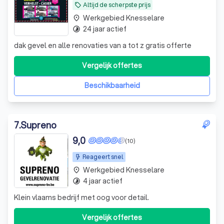
Altijd de scherpste prijs
local_offer
Werkgebied Knesselare
place
24 jaar actief
timelapse
dak gevel en alle renovaties van a tot z gratis offerte
Vergelijk offertes
Beschikbaarheid
7
.
Supreno
9,0
(10)
Reageert snel
Werkgebied Knesselare
place
4 jaar actief
timelapse
Klein vlaams bedrijf met oog voor detail.
Vergelijk offertes