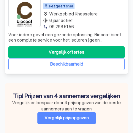
Reageert snel
Werkgebied Knesselare
place
6 jaar actief
timelapse
09 298 51 56
phone
Voor iedere gevel een gezonde oplossing. Biocoat biedt
een complete service voor het isoleren (geen
spouwmuurisolatie) en afwerken van ieder muurtype,
zowel interieur als exterieur. Onze technische adviseurs
Vergelijk offertes
begeleiden u bij uw zoektocht naar een duurzame,
onderhoudsvriendelijke en bovendien ecolo
Beschikbaarheid
Tip! Prijzen van 4 aannemers vergelijken
Vergelijk en bespaar door 4 prijsopgaven van de beste
aannemers aan te vragen
Vergelijk prijsopgaven