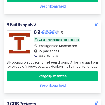
Beschikbaarheid
8
.
Builthings NV
8,9
(12)
Gratis kennismakingsgesprek
local_offer
Werkgebied Knesselare
place
22 jaar actief
timelapse
09 298 62 45
phone
Elk bouwproject begint met een droom. Of het nu gaat om
renovatie of nieuwbouw: we denken met u mee, vanaf dag
één.
Vergelijk offertes
Beschikbaarheid
9
.
GRS Projects