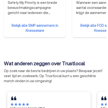
Safety My Priority is een brede
Wanneer een aanne
bewustmakingscampagne
aantal voorwaarden
gericht naar iedereen die
krijgt de aannemer
beroepshalve met bouwen en
van de bevoegde r
verbouwen te maken heeft. Een
minister op advies 
Bekijk alle SMP aannemers in
Bekijk alle FOD 
collectief bewustzijn omtrent
federale erkennin
Knesselare
Knessel
risicopreventie en veiligheid
De erkenning geeft
moet het hoge aantal
aanbestedende ov
arbeidsongevallen in de
nodige vertrouwen 
Belgische bouwsector
goede en degelijke 
terugschroeven. Aannemers die
van de werken. De e
hieraan deelnemen zullen veilig
met andere woorde
Wat anderen zeggen over Trustlocal
denken en handelen bij het
kwaliteitslabel.
uitvoeren van de
Op zoek naar de beste bedrijven in uw plaats? Bespaar jezelf
werkzaamheden.
veel tijd en zoekwerk. Op Trustlocal kunt u een geschikte
match vinden in uw omgeving!
star
star
star
star
star
star
sta