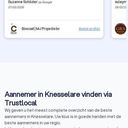
Suzanne Schilder
suleyma
op Google
07/03/2026
05/02/20
Biocoat | MJ Projects bv
Bekijk profiel
Aannemer in Knesselare vinden via
Trustlocal
Wij geven u het meest complete overzicht van de beste
aannemers in Knesselare. Uw klus is in goede handen met de
beste aannemers in uw regio.