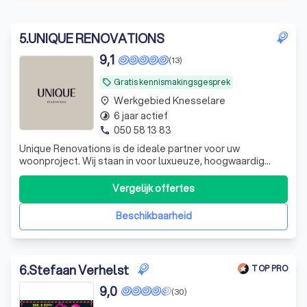
5
.
UNIQUE RENOVATIONS
9,1
(13)
Gratis kennismakingsgesprek
local_offer
Werkgebied Knesselare
place
6 jaar actief
timelapse
050 58 13 83
phone
Unique Renovations is de ideale partner voor uw
woonproject. Wij staan in voor luxueuze, hoogwaardig
afgewerkte totaalrenovaties en interieurinrichting met
kwalitatieve, duurzame materialen. Daarnaast ontwerpen
Vergelijk offertes
en creëren wij designmeubelen op maat, bekleed in
Mortex. Van afbraakwerken tot elektric
Beschikbaarheid
6
.
Stefaan Verhelst
TOP PRO
9,0
(30)