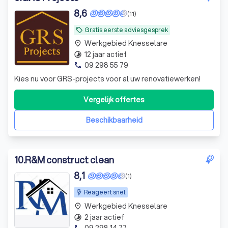
8,6
(11)
Gratis eerste adviesgesprek
local_offer
Werkgebied Knesselare
place
12 jaar actief
timelapse
09 298 55 79
phone
Kies nu voor GRS-projects voor al uw renovatiewerken!
Vergelijk offertes
Beschikbaarheid
10
.
R&M construct clean
8,1
(1)
Reageert snel
Werkgebied Knesselare
place
2 jaar actief
timelapse
09 298 14 77
phone