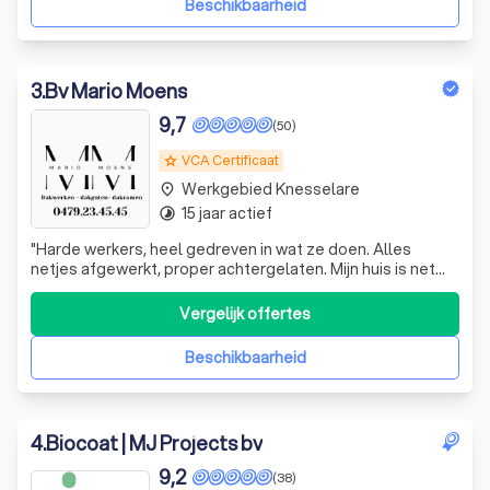
Beschikbaarheid
3
.
Bv Mario Moens
9,7
(50)
VCA Certificaat
grade
Werkgebied Knesselare
place
15 jaar actief
timelapse
"
Harde werkers, heel gedreven in wat ze doen. Alles
netjes afgewerkt, proper achtergelaten. Mijn huis is net
gerenoveerd en geschilderd, nergens beschadigingen in
de gang. Zolder is op 4 de verdiep, veluxen dus 4
Vergelijk offertes
verdiepingen door de traphal. Een powerkoppel! Hoedje
af!
"
Beschikbaarheid
4
.
Biocoat | MJ Projects bv
9,2
(38)