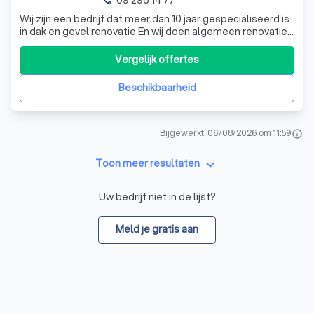
Wij zijn een bedrijf dat meer dan 10 jaar gespecialiseerd is
in dak en gevel renovatie En wij doen algemeen renovatie
werken ook
Vergelijk offertes
Beschikbaarheid
Bijgewerkt: 06/08/2026 om 11:59
info
keyboard_arrow_down
Toon meer resultaten
Uw bedrijf niet in de lijst?
Meld je gratis aan