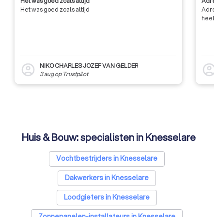
Het was goed zoals altijd
Adres
Het was goed zoals altijd
Adres
heel 
NIKO CHARLES JOZEF VAN GELDER
account_circle
account_circl
3 aug
op
Trustpilot
Huis & Bouw: specialisten in Knesselare
Vochtbestrijders in Knesselare
Dakwerkers in Knesselare
Loodgieters in Knesselare
Zonnepanelen-installateurs in Knesselare