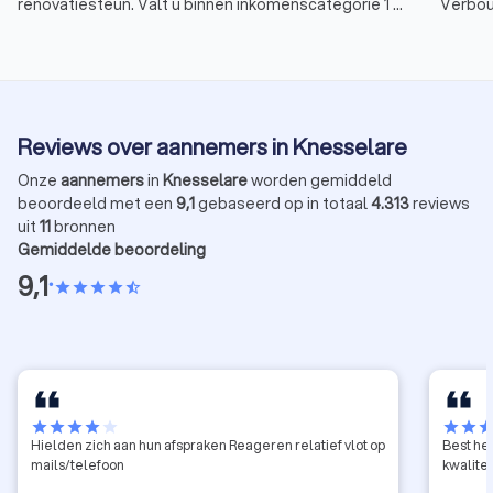
renovatiesteun. Valt u binnen inkomenscategorie 1 of
Verbou
2? Dan is dit het laatste moment om nog een premie
huiseig
te ontvangen voor de meeste verduurzamings- of
energi
renovatiewerken.
stimul
bij de 
Hier is
Reviews over aannemers in Knesselare
en deta
Onze
aannemers
in
Knesselare
worden gemiddeld
beoordeeld met een
9,1
gebaseerd op in totaal
4.313
reviews
uit
11
bronnen
Gemiddelde beoordeling
9,1
•
star
star
star
star
star_half
star
star
star
star
star
star
star
sta
Hielden zich aan hun afspraken Reageren relatief vlot op
Best hee
mails/telefoon
kwalitei