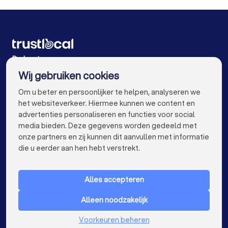
Aannemers in Oostkamp
Aannemers in Antwerpen
Aannemers in Gent
Aannemers in Brugge
Aannemers in Leuven
Aannemers in Aalst
De beste aannemers voor u
Wij gebruiken cookies
Aannemers in Mechelen
Aannemers in Kortrijk
info@trustlocal.be
Om u beter en persoonlijker te helpen, analyseren we
Aannemers in Hasselt
Aannemers in Sint-Niklaas
het websiteverkeer. Hiermee kunnen we content en
advertenties personaliseren en functies voor social
Aannemers in Genk
Aannemers in Roeselare
media bieden. Deze gegevens worden gedeeld met
onze partners en zij kunnen dit aanvullen met informatie
Aannemers in Beveren
keyboard_arrow_down
VOOR PARTICULIEREN
die u eerder aan hen hebt verstrekt.
Aannemers in Dendermonde
keyboard_arrow_down
VOOR BEDRIJVEN
Aannemers in Beringen
Aannemers in Turnhout
Alles accepteren
keyboard_arrow_down
OVER TRUSTLOCAL
Aannemers in Dilbeek
Alleen noodzakelijk
LAND
Nederland
Voorkeuren beheren
Aannemers in Heist-op-den-Berg
België