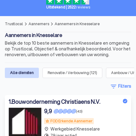
Uitstekend
|
2522
reviews
Trustlocal
Aannemers
Aannemers in Knesselare
arrow_forward_ios
arrow_forward_ios
Aannemers in Knesselare
Bekijk de top 10 beste aannemers in Knesselare en omgeving
op Trustlocal. Objectief & onafhankelijk beoordeeld. Voor het
renoveren, uitbouwen of verbouwen van uw woning.
Alle diensten
Renovatie / Verbouwing
(
121
)
Aanbouw / Ui
filter_list
Filters
1
.
Bouwonderneming Christiaens N.V.
9,9
(43)
FOD Erkende Aannemer
grade
Werkgebied Knesselare
place
79 jaar actief
timelapse