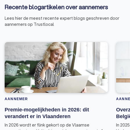
Recente blogartikelen over aannemers
Lees hier de meest recente expert blogs geschreven door
aannemers op Trustlocal
AANNEMER
AANN
Premie-mogelijkheden in 2026: dit
Overz
verandert er in Vlaanderen
Belgi
In 2026 wordt er flink gekort op de Vlaamse
In 2025