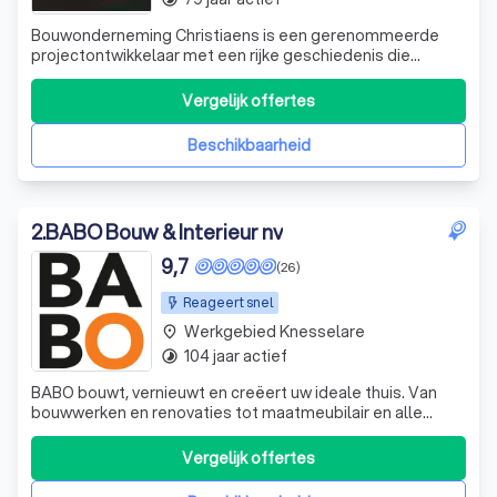
Bouwonderneming Christiaens is een gerenommeerde
projectontwikkelaar met een rijke geschiedenis die
teruggaat tot de jaren '50. Met een sterke focus op
kwaliteit, innovatie en duurzaamheid, hebben we ons
Vergelijk offertes
gespecialiseerd in de nieuwbouw van appartementen,
villa's, woningen, kantoren en openbare gebou
Beschikbaarheid
2
.
BABO Bouw & Interieur nv
9,7
(26)
Reageert snel
Werkgebied Knesselare
place
104 jaar actief
timelapse
BABO bouwt, vernieuwt en creëert uw ideale thuis. Van
bouwwerken en renovaties tot maatmeubilair en alle
technieken: wij realiseren alles met vakmanschap en zorg.
Vergelijk offertes