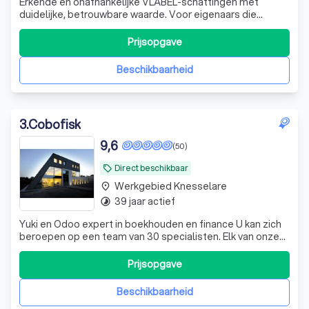
Erkende en onafhankelijke VLABEL-schattingen met
duidelijke, betrouwbare waarde. Voor eigenaars die
zekerheid willen bij verkoop, aankoop, verdeling of
renovatie.
Prijsopgave
Beschikbaarheid
3
.
Cobofisk
9,6
(50)
Direct beschikbaar
local_offer
Werkgebied Knesselare
place
39 jaar actief
timelapse
Yuki en Odoo expert in boekhouden en finance U kan zich
beroepen op een team van 30 specialisten. Elk van onze
medewerkers worden permanent bijgeschoold. We
hebben jarenlange ervaring in het geven van gericht en
Prijsopgave
correct bedrijfsadvies. We hebben doorheen de jaren voor
tal van bedrijven en sectoren
Beschikbaarheid