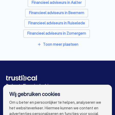
Financieel adviseurs in Aalter
Financieel adviseurs in Beernem
Financieel adviseurs in Ruiselede
Financieel adviseurs in Zomergem
Financieel adviseurs in Maldegem
Toon meer plaatsen
add
Financieel adviseurs in Aalter Lotenhulle
Financieel adviseurs in Oostkamp Hertsberge
Financieel adviseurs in Waarschoot
Financieel adviseurs in Nevele Vosselare
De beste Financieel adviseurs voor u
Wij gebruiken cookies
Financieel adviseurs in Antwerpen
info@trustlocal.be
Om u beter en persoonlijker te helpen, analyseren we
Financieel adviseurs in Gent
het websiteverkeer. Hiermee kunnen we content en
advertenties personaliseren en functies voor social