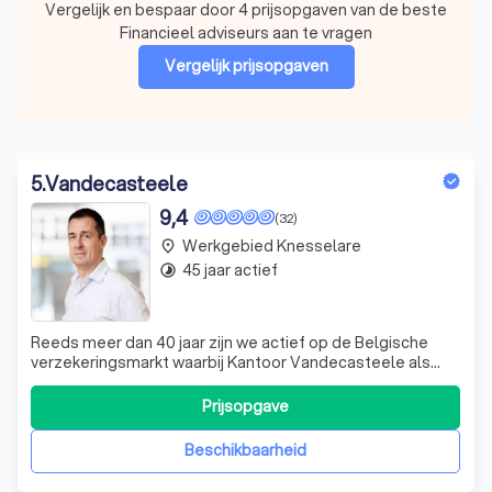
Vergelijk en bespaar door 4 prijsopgaven van de beste
Financieel adviseurs aan te vragen
Vergelijk prijsopgaven
5
.
Vandecasteele
9,4
(32)
Werkgebied Knesselare
place
45 jaar actief
timelapse
Reeds meer dan 40 jaar zijn we actief op de Belgische
verzekeringsmarkt waarbij Kantoor Vandecasteele als
onafhankelijk makelaar een sterke reputatie heeft
opgebouwd bij alle grote verzekeringsmaatschappijen.
Prijsopgave
Ons kantoor is geregistreerd als makelaar in
verzekeringen bij de FSMA (Autoriteit voor Fin
Beschikbaarheid