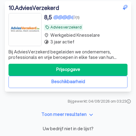
10
.
AdviesVerzekerd
8,5
(1)
Advies verzekerd
local_offer
Werkgebied Knesselare
place
3 jaar actief
timelapse
Bij AdviesVerzekerd begeleiden we ondernemers,
professionals en vrije beroepen in elke fase van hun
carrière. Start u net? We helpen u stap voor stap bij het
afsluiten van de juiste verzekeringen en maken helder wat
Prijsopgave
écht belangrijk is om zorgeloos te kunnen starten. Bent u
al langer actief? We ana
Beschikbaarheid
Bijgewerkt: 04/08/2026 om 03:23
info
keyboard_arrow_down
Toon meer resultaten
Uw bedrijf niet in de lijst?