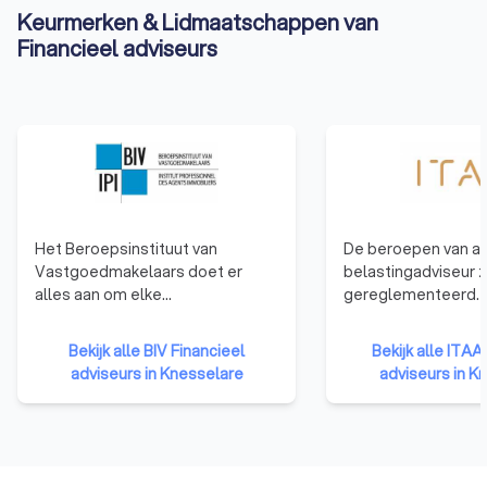
Keurmerken & Lidmaatschappen van
Financieel adviseurs
Het Beroepsinstituut van
De beroepen van a
Vastgoedmakelaars doet er
belastingadviseur zi
alles aan om elke
gereglementeerd. 
vastgoedtransactie zo
dat al wie het beroe
professioneel en correct
uitoefenen, moet 
Bekijk alle BIV Financieel
Bekijk alle ITAA
mogelijk te laten verlopen.
ingeschreven in he
adviseurs in Knesselare
adviseurs in K
Iedereen die als zelfstandige
register. Het ITAA 
vastgoedactiviteiten stelt, moet
register ziet toe o
verplicht over een BIV-erkenning
tot het beroep door
beschikken. En wie een BIV-
en bekwaamheidse
erkenning heeft, staat onder
organiseren. Het IT