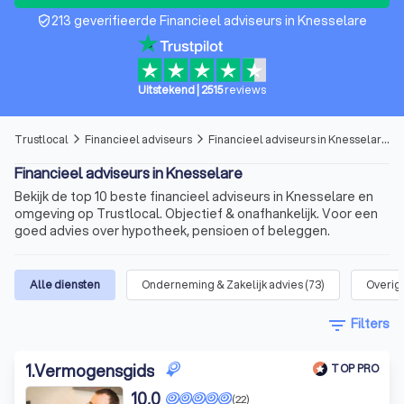
213 geverifieerde Financieel adviseurs in Knesselare
verified_user
Uitstekend
|
2515
reviews
Trustlocal
Financieel adviseurs
Financieel adviseurs in Knesselare
arrow_forward_ios
arrow_forward_ios
Financieel adviseurs in Knesselare
Bekijk de top 10 beste financieel adviseurs in Knesselare en
omgeving op Trustlocal. Objectief & onafhankelijk. Voor een
goed advies over hypotheek, pensioen of beleggen.
Alle diensten
Onderneming & Zakelijk advies
(
73
)
Overig 
filter_list
Filters
1
.
Vermogensgids
TOP PRO
10,0
(22)