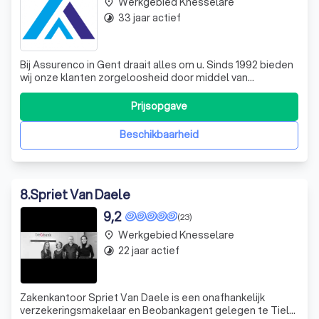
Werkgebied Knesselare
place
33 jaar actief
timelapse
Bij Assurenco in Gent draait alles om u. Sinds 1992 bieden
wij onze klanten zorgeloosheid door middel van
betrouwbaar advies en op maat gemaakte
verzekeringsformules. Onze aanpak is persoonlijk en
Prijsopgave
oprecht. We willen niet alleen betrouwbare en solide
producten aanbieden, maar ook uw leven alle kansen
Beschikbaarheid
8
.
Spriet Van Daele
9,2
(23)
Werkgebied Knesselare
place
22 jaar actief
timelapse
Zakenkantoor Spriet Van Daele is een onafhankelijk
verzekeringsmakelaar en Beobankagent gelegen te Tielt.