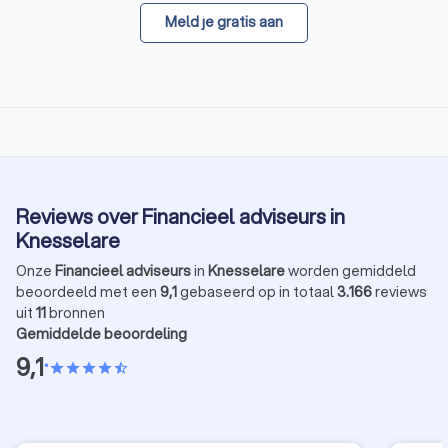
Meld je gratis aan
Reviews over Financieel adviseurs in
Knesselare
Onze
Financieel adviseurs
in
Knesselare
worden gemiddeld
beoordeeld met een
9,1
gebaseerd op in totaal
3.166
reviews
uit
11
bronnen
Gemiddelde beoordeling
9,1
•
star
star
star
star
star_half