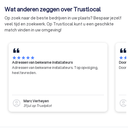
toezicht van het
op naleving van de 
Wat anderen zeggen over Trustlocal
Beroepsinstituut, wat betekent
vaardigt normen en
dat hij of zij zich strikt moet
aanbevelingen uit 
Op zoek naar de beste bedrijven in uw plaats? Bespaar jezelf
houden aan de deontologische
op de correcte
veel tijd en zoekwerk. Op Trustlocal kunt u een geschikte
code, de Plichtenleer van de
beroepsuitoefening
match vinden in uw omgeving!
vastgoedmakelaar.
star
star
star
star
star
star
sta
Adressen van bekwame installateurs
Door 
Adressen van bekwame installateurs. Top opvolging,
Door 
heel tevreden.
Marc Verheyen
account_circle
account_circl
31 jul
op
Trustpilot