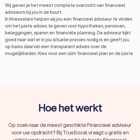
Wij geven je het meest complete overzicht van financieel
adviseurs bij jou in de buurt.
In Knesselare helpen wij jou een financieel adviseur te vinden
om het juiste advies te geven voor hypotheken, pensioen,
beleggingen, sparen en financiële planning. De adviseur kijkt
goed naar wat er in jou situatie precies nodig is en geeft jou
op basis daarvan een transparant advies over de
mogelijkheden. Kies voor een slim financieel plan en de juiste
financiële producten die daarbij passen:
Hypotheken: een nieuwe woning gekocht en een nieuwe
hypotheek afsluiten? Of uw huidige hypotheek
oversluiten?
Pensioen: wat heeft u later nodig? En hoe kunt u fiscaal
het beste sparen voor een aanvullend pensioen?
Financiële planning: maak een financieel plan op maat.
Dat biedt grip en zekerheid over uw financiële situatie.
Hoe het werkt
Krijg financieel advies over de juiste mix van sparen en
beleggen
Erven en schenken: hoe kun je belastingvrij schenken
Op zoek naar de meest geschikte Financieel adviseur
binnen de jaarlijkse vrijstelling? Of wilt u schenken op
voor uw opdracht? Bij Trustlocal vraagt u gratis en
papier?
vrijblijvend voorstellen op bij de beste Financieel