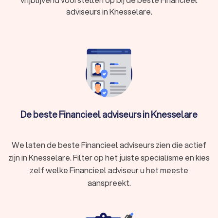
In Knesselare hebben wij 213 goede financieel adviseurs
adviseurs in Knesselare.
gevonden. De specialisten in Knesselare hebben een
gemiddelde Trustlocal-score van een 8.4. Welke adviseur u
ook kiest, via Trustlocal maakt u een goede keuze voor uw
financiële advies. We kunnen u ook helpen door direct
prijsopgaven aan te vragen bij verschillende financieel
adviseurs. Zo kunt u eenvoudig de financieel adviseurs
vergelijken en de adviseur kiezen die bij u past.
De beste Financieel adviseurs in Knesselare
We laten de beste Financieel adviseurs zien die actief
zijn in Knesselare. Filter op het juiste specialisme en kies
zelf welke Financieel adviseur u het meeste
aanspreekt.