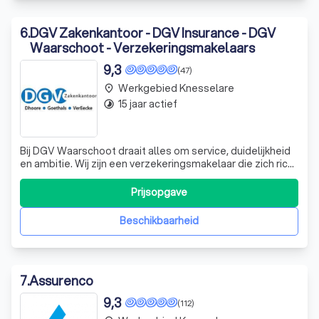
6
.
DGV Zakenkantoor - DGV Insurance - DGV
Waarschoot - Verzekeringsmakelaars
9,3
(47)
Werkgebied Knesselare
place
15 jaar actief
timelapse
Bij DGV Waarschoot draait alles om service, duidelijkheid
en ambitie. Wij zijn een verzekeringsmakelaar die zich richt
op zowel bedrijven als particulieren. Ons deskundig team
van experts biedt professioneel advies en ondersteuning
Prijsopgave
op het gebied van verzekeringen en spaar- en
beleggingsproducten. Wi
Beschikbaarheid
7
.
Assurenco
9,3
(112)