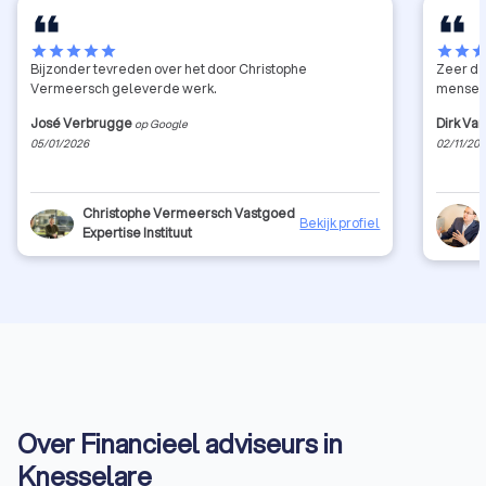
star
star
star
star
star
star
star
sta
Bijzonder tevreden over het door Christophe
Zeer de
Vermeersch geleverde werk.
mensen 
José Verbrugge
Dirk Va
op Google
05/01/2026
02/11/20
Christophe Vermeersch Vastgoed
Bekijk profiel
Expertise Instituut
Over Financieel adviseurs in
Knesselare