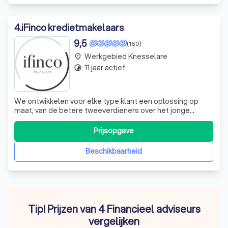
4
.
iFinco kredietmakelaars
9,5
(160)
Werkgebied Knesselare
place
11 jaar actief
timelapse
We ontwikkelen voor elke type klant een oplossing op
maat, van de betere tweeverdieners over het jonge
startende koppel tot de alleenstaande koper, jullie
kunnen allemaal bij ons terecht.
Prijsopgave
Beschikbaarheid
Tip! Prijzen van 4 Financieel adviseurs
vergelijken