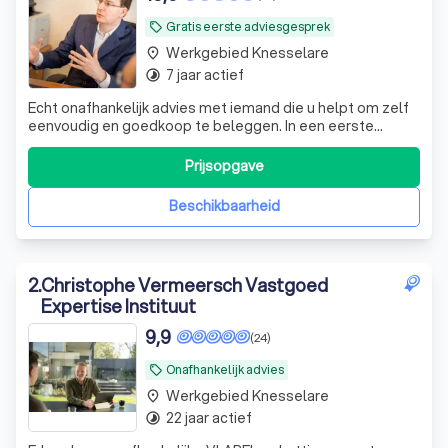
Gratis eerste adviesgesprek
local_offer
Werkgebied Knesselare
place
7 jaar actief
timelapse
Echt onafhankelijk advies met iemand die u helpt om zelf
eenvoudig en goedkoop te beleggen. In een eerste
vrijblijvend gesprek lichten we dat graag verder toe hoe je
tot dat hoger rendement komt.
Prijsopgave
Beschikbaarheid
2
.
Christophe Vermeersch Vastgoed
Expertise Instituut
9,9
(24)
Onafhankelijk advies
local_offer
Werkgebied Knesselare
place
22 jaar actief
timelapse