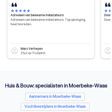
contractonderzoek
van de industrie en
star
star
star
star
star
star
sta
Adressen van bekwame installateurs
Door 
Adressen van bekwame installateurs. Top opvolging,
Door 
heel tevreden.
Marc Verheyen
account_circle
account_circl
31 jul
op
Trustpilot
Huis & Bouw: specialisten in Moerbeke-Waas
Aannemers in Moerbeke-Waas
Vochtbestrijders in Moerbeke-Waas