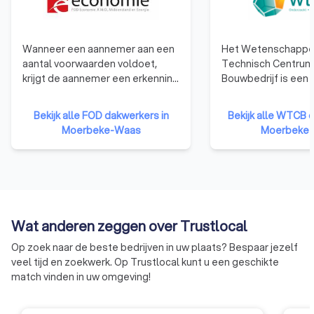
Wanneer een aannemer aan een
Het Wetenschappel
aantal voorwaarden voldoet,
Technisch Centrum
krijgt de aannemer een erkenning
Bouwbedrijf is een p
van de bevoegde regionale
onderzoeksinstellin
minister op advies van de
in 1960 om het toe
Bekijk alle FOD dakwerkers in
Bekijk alle WTCB 
federale erkenningscommissie.
onderzoek in de ind
Moerbeke-Waas
Moerbeke
De erkenning geeft aan de
bevorderen en zo h
aanbestedende overheden het
concurrentievermo
nodige vertrouwen voor een
verhogen. Het WCTB
goede en degelijke uitvoering
doelen: het verrich
van de werken. De erkenning is,
wetenschappelijk e
met andere woorden, een
onderzoek voor zijn
Wat anderen zeggen over Trustlocal
kwaliteitslabel.
verlenen van techn
voorlichting, bijsta
Op zoek naar de beste bedrijven in uw plaats? Bespaar jezelf
aan zijn leden, en h
veel tijd en zoekwerk. Op Trustlocal kunt u een geschikte
tot de algemene in
match vinden in uw omgeving!
ontwikkeling in de 
met name door mid