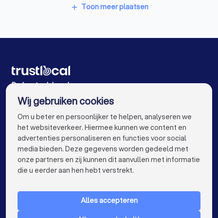
EPC-keurders in Moerbeke-Waas
Dakwerkers in Destelbergen
Toon meer plaatsen
add
Klusjesmannen in Moerbeke-Waas
Dakwerkers in Berlare Uitbergen
Dakwerkers in Antwerpen
Dakwerkers in Gent
Dakwerkers in Brugge
Dakwerkers in Leuven
Dakwerkers in Aalst
Dakwerkers in Mechelen
De beste dakwerkers voor u
Wij gebruiken cookies
Dakwerkers in Kortrijk
Dakwerkers in Hasselt
info@trustlocal.be
Om u beter en persoonlijker te helpen, analyseren we
Dakwerkers in Genk
Dakwerkers in Roeselare
het websiteverkeer. Hiermee kunnen we content en
advertenties personaliseren en functies voor social
Dakwerkers in Beveren
media bieden. Deze gegevens worden gedeeld met
onze partners en zij kunnen dit aanvullen met informatie
Dakwerkers in Dendermonde
keyboard_arrow_down
VOOR PARTICULIEREN
die u eerder aan hen hebt verstrekt.
Dakwerkers in Beringen
Dakwerkers in Turnhout
keyboard_arrow_down
VOOR BEDRIJVEN
Dakwerkers in Dilbeek
Alles accepteren
keyboard_arrow_down
OVER TRUSTLOCAL