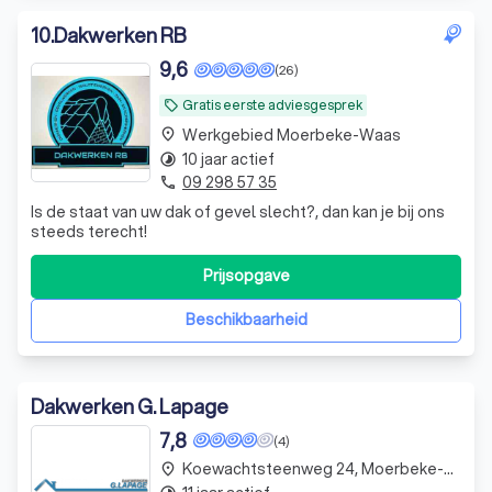
10
.
Dakwerken RB
9,6
(26)
Gratis eerste adviesgesprek
local_offer
Werkgebied Moerbeke-Waas
place
10 jaar actief
timelapse
09 298 57 35
phone
Is de staat van uw dak of gevel slecht?, dan kan je bij ons
steeds terecht!
Prijsopgave
Beschikbaarheid
Dakwerken G. Lapage
7,8
(4)
Koewachtsteenweg 24, Moerbeke-Waas
place