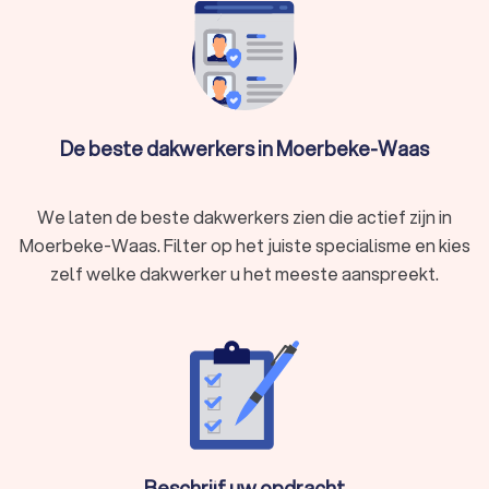
dakdekker je ook kiest, via Trustlocal maakt u een goede
keuze voor het dakdekkingsbedrijf. We kunnen u ook
helpen door direct prijsopgaven aan te vragen bij
verschillende dakdekkers. Zo kunt u eenvoudig de
dakdekkers vergelijken en de dakdekker kiezen die bij u
past.
De beste dakwerkers in Moerbeke-Waas
We laten de beste dakwerkers zien die actief zijn in
Moerbeke-Waas. Filter op het juiste specialisme en kies
zelf welke dakwerker u het meeste aanspreekt.
Beschrijf uw opdracht