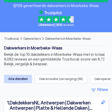
128 geverifieerde dakwerkers in Moerbeke-Waas
verified_user
Uitstekend
|
2515
reviews
Trustlocal
Dakwerkers
Dakwerkers in Moerbeke-Waas
arrow_forward_ios
arrow_forward_ios
Dakwerkers in Moerbeke-Waas
Bekijk de top 10 dakdekkers in Moerbeke-Waas met in totaal
9,082 reviews en een gemiddelde Trustlocal-score van 8.7 |
Bekijk, vergelijk & bespaar.
Alle diensten
Dakrenovatie (vervanging)
(
56
)
Dakreparati
filter_list
Filters
1
.
DakdekkersNL Antwerpen | Dakwerken
Antwerpen | Platte & Hellende Daken |