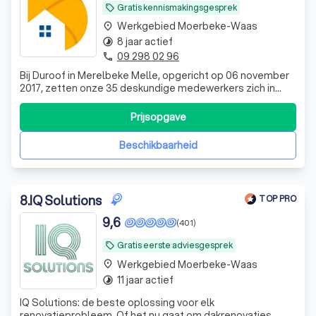
Gratis kennismakingsgesprek
local_offer
Werkgebied Moerbeke-Waas
place
8 jaar actief
timelapse
09 298 02 96
phone
Bij Duroof in Merelbeke Melle, opgericht op 06 november
2017, zetten onze 35 deskundige medewerkers zich in
voor dakrenovatie, plaatsing van nieuwe daken,
dakpannen, leien daken, dakisolatie en schuine daken. Wij
Prijsopgave
bieden betrouwbare oplossingen op maat voor uw
dakbehoeften. Vraag vandaag nog een grat
Beschikbaarheid
8
.
IQ Solutions
TOP PRO
9,6
(401)
Gratis eerste adviesgesprek
local_offer
Werkgebied Moerbeke-Waas
place
11 jaar actief
timelapse
IQ Solutions: de beste oplossing voor elk
renovatieprobleem. Of het nu gaat om dakrenovaties,