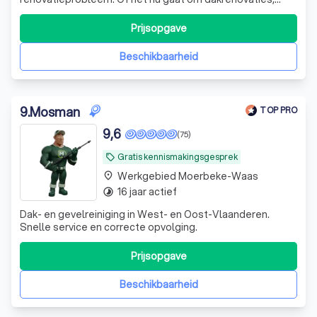
gevelwerken, isolatie of andere renovaties, wij staan klaar
om uw renovatieproject te transformeren.
Prijsopgave
Beschikbaarheid
9
.
Mosman
TOP PRO
9,6
(75)
Gratis kennismakingsgesprek
local_offer
Werkgebied Moerbeke-Waas
place
16 jaar actief
timelapse
Dak- en gevelreiniging in West- en Oost-Vlaanderen.
Snelle service en correcte opvolging.
Prijsopgave
Beschikbaarheid