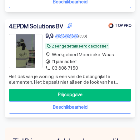
Beschikbaarheid
4
.
EPDM Solutions BV
TOP PRO
9,9
(530)
Zeer gedetailleerd dakdossier
local_offer
Werkgebied Moerbeke-Waas
place
11 jaar actief
timelapse
03 808 71 50
phone
Het dak van je woning is een van de belangrijkste
elementen. Het bepaalt niet alleen de look van het
geheel, maar beschermt ook tegen alle invloeden van
buitenaf. Als je beslist om te gaan bouwen, verbouwen,
Prijsopgave
bijbouwen, aanbouwen, opbouwen,… ga je dus beter in zee
met een specialist ter zake. EPDM
Beschikbaarheid