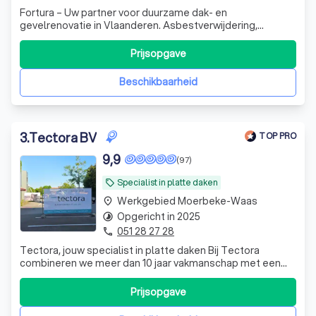
Fortura – Uw partner voor duurzame dak- en
gevelrenovatie in Vlaanderen. Asbestverwijdering,
isolatie, crepi en totaalrenovaties met oog voor kwaliteit
en vakmanschap. Duurzaam wonen begint hier!
Prijsopgave
Beschikbaarheid
3
.
Tectora BV
TOP PRO
9,9
(97)
Specialist in platte daken
local_offer
Werkgebied Moerbeke-Waas
place
Opgericht in 2025
timelapse
051 28 27 28
phone
Tectora, jouw specialist in platte daken Bij Tectora
combineren we meer dan 10 jaar vakmanschap met een
persoonlijke aanpak. Als familiaal dakbedrijf zijn we
gespecialiseerd in de aanleg, renovatie en het onderhoud
Prijsopgave
van platte daken voor particulieren, architecten,
bouwondernemingen en bedrijven. W