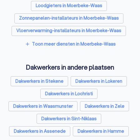
Loodgieters in Moerbeke-Waas
Zonnepanelen-installateurs in Moerbeke-Waas
Vloerverwarming-installateurs in Moerbeke-Waas
Airco installateurs in Moerbeke-Waas
Toon meer diensten in Moerbeke-Waas
add
Ramen en deuren specialisten in Moerbeke-Waas
Dakwerkers in andere plaatsen
Laadpaal installateurs in Moerbeke-Waas
Zonwering specialisten in Moerbeke-Waas
Dakwerkers in Stekene
Dakwerkers in Lokeren
Schrijnwerkers in Moerbeke-Waas
Dakwerkers in Lochristi
Warmtepomp installateurs in Moerbeke-Waas
Dakwerkers in Waasmunster
Dakwerkers in Zele
Badkamer installateurs in Moerbeke-Waas
Dakwerkers in Sint-Niklaas
Glashandels in Moerbeke-Waas
Dakwerkers in Assenede
Dakwerkers in Hamme