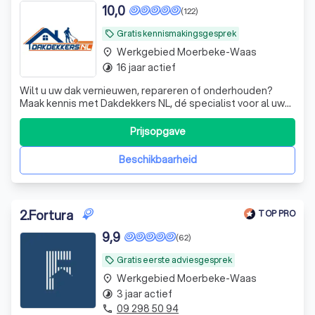
Daklekkage Spoed
10,0
(122)
Gratis kennismakingsgesprek
local_offer
Werkgebied Moerbeke-Waas
place
16 jaar actief
timelapse
Wilt u uw dak vernieuwen, repareren of onderhouden?
Maak kennis met Dakdekkers NL, dé specialist voor al uw
dakwerken! Met ervaring en vakmanschap zorgen wij
ervoor dat uw dak weer jarenlang meegaat. en ook
Prijsopgave
duurzaam zijn waar mogelijk. 🏠🔨 Grote of kleine klussen?
Wij staan voor u klaar! Van brandw
Beschikbaarheid
2
.
Fortura
TOP PRO
9,9
(62)
Gratis eerste adviesgesprek
local_offer
Werkgebied Moerbeke-Waas
place
3 jaar actief
timelapse
09 298 50 94
phone