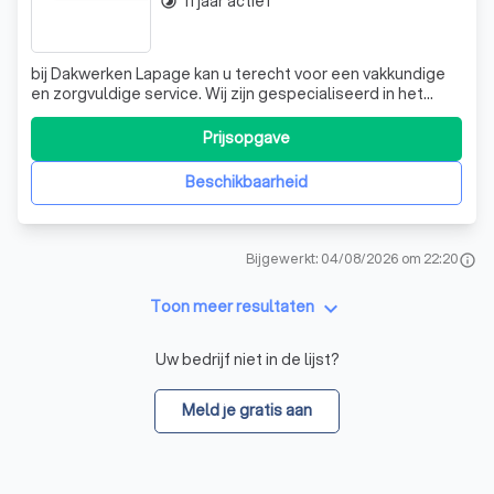
11 jaar actief
timelapse
bij Dakwerken Lapage kan u terecht voor een vakkundige
en zorgvuldige service. Wij zijn gespecialiseerd in het
plaatsen van EPDM met rubber seal (100% wortel werend)
op platte daken, het plaatsen en herstellen van daken en
Prijsopgave
dakgoten, installeren van dakgebinte, het leggen of
vervangen van dakpannen e
Beschikbaarheid
Bijgewerkt: 04/08/2026 om 22:20
info
keyboard_arrow_down
Toon meer resultaten
Uw bedrijf niet in de lijst?
Meld je gratis aan