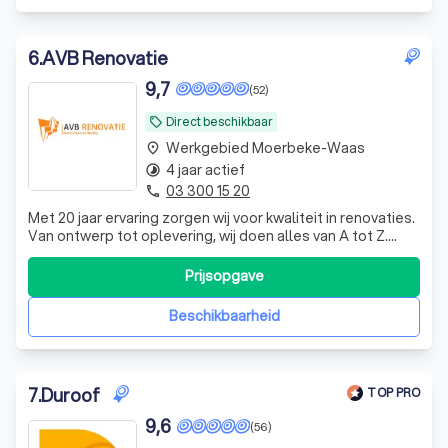
6
.
AVB Renovatie
9,7
(52)
Direct beschikbaar
local_offer
Werkgebied Moerbeke-Waas
place
4 jaar actief
timelapse
03 300 15 20
phone
Met 20 jaar ervaring zorgen wij voor kwaliteit in renovaties.
Van ontwerp tot oplevering, wij doen alles van A tot Z.
Binnen de 48 uur na het bezoek ontvangt u een
gedetailleerde offerte.
Prijsopgave
Beschikbaarheid
7
.
Duroof
TOP PRO
9,6
(56)