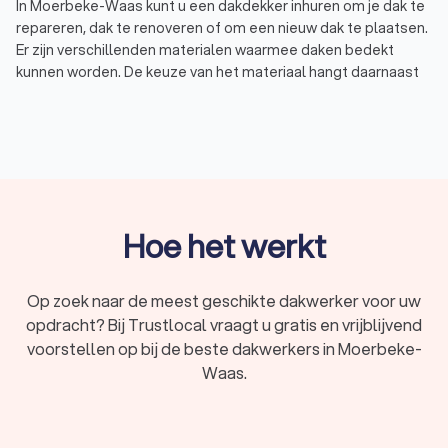
In Moerbeke-Waas kunt u een dakdekker inhuren om je dak te
repareren, dak te renoveren of om een nieuw dak te plaatsen.
Er zijn verschillenden materialen waarmee daken bedekt
kunnen worden. De keuze van het materiaal hangt daarnaast
af van het soort dak u hebt. Niet alle materialen zijn geschikt
voor een plat dak en u kunt ook niet alle materialen op
hellende daken plaatsen.
Bitumen dak: platte daken worden vaak gelegd met een
bitumen dakbedekking, ook wel teerlaag of dakleer
genoemd. Dit materiaal heeft een lange levensduur, is
onderhoudsvriendelijk en is relatief goedkoop.
Dakpannen: dakpannen zijn de meest bekende vorm van
Hoe het werkt
dakbedekking op hellende daken. Er zijn twee soorten
dakpannen: betonnen dakpannen en keramische
dakpannen (kleidakpannen). Kleipannen zijn over het
Op zoek naar de meest geschikte dakwerker voor uw
algemeen genomen duurder dan betonpannen.
opdracht? Bij Trustlocal vraagt u gratis en vrijblijvend
Kunststof dak: kunststof dakbedekking is geschikt voor
voorstellen op bij de beste dakwerkers in Moerbeke-
zowel platte als hellende daken. Er zijn verschillende
Waas.
kunststof daken, zoals EPDM of PVC.
In Moerbeke-Waas hebben wij 128 goede dakdekkers
gevonden. De dakdekkers in Moerbeke-Waas hebben
een gemiddelde Trustlocal-score van een 8.7. Welke