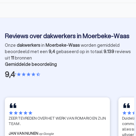
Reviews over dakwerkers in Moerbeke-Waas
Onze
dakwerkers
in
Moerbeke-Waas
worden gemiddeld
beoordeeld met een
9,4
gebaseerd op in totaal
9.139
reviews
uit
11
bronnen
Gemiddelde beoordeling
9,4
•
star
star
star
star
star_half
star
star
star
star
star
star
star
sta
ZEER TEVREDEN OVER HET WERK VAN ROMARIO EN ZIJN
Duidelij
TEAM .
communi
alles s
JAN VAN NUNEN
op Google
uitvoeri