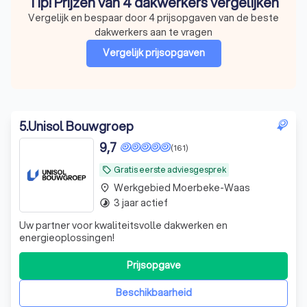
Tip! Prijzen van 4 dakwerkers vergelijken
Vergelijk en bespaar door 4 prijsopgaven van de beste
dakwerkers aan te vragen
Vergelijk prijsopgaven
5
.
Unisol Bouwgroep
9,7
(161)
Gratis eerste adviesgesprek
local_offer
Werkgebied Moerbeke-Waas
place
3 jaar actief
timelapse
Uw partner voor kwaliteitsvolle dakwerken en
energieoplossingen!
Prijsopgave
Beschikbaarheid