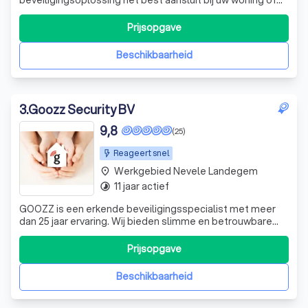
bedrijfspand. Zo krijgt u een beveiligingssysteem dat
perfect aansluit bij uw behoeften.
Prijsopgave
Beschikbaarheid
3
.
Goozz Security BV
9,8
(25)
Reageert snel
Werkgebied Nevele Landegem
place
11 jaar actief
timelapse
GOOZZ is een erkende beveiligingsspecialist met meer
dan 25 jaar ervaring. Wij bieden slimme en betrouwbare
beveiligingsoplossingen met een sterke focus op
kwaliteit en een correcte prijs.
Prijsopgave
Beschikbaarheid