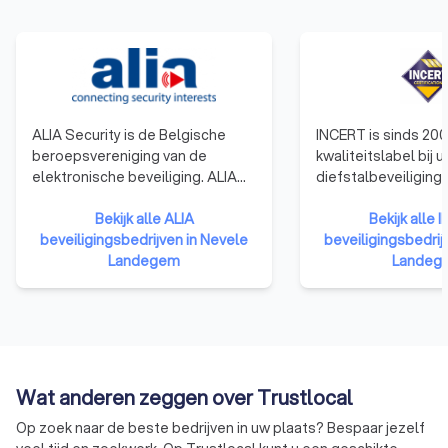
ALIA Security is de Belgische
INCERT is sinds 200
beroepsvereniging van de
kwaliteitslabel bij u
elektronische beveiliging. ALIA
diefstalbeveiliging
Security vertegenwoordigt de
gebouwen en voertu
installateurs, de fabrikanten en
Bekijk alle ALIA
België. Om uw woni
Bekijk alle 
de distributeurs inzake
beveiligingsbedrijven in Nevele
beschermen tegen d
beveiligingsbedrij
inbraakdetectie, branddetectie,
Landegem
inbraak, moet u op 
Landeg
toegangscontrole en
betrouwbare beveil
camerabewaking.
kunnen rekenen. He
label certificeert i
die blijk geven van
die beantwoorden 
hoog serviceniveau
Wat anderen zeggen over Trustlocal
certificeert ook de
Op zoek naar de beste bedrijven in uw plaats? Bespaar jezelf
gebruikt worden en