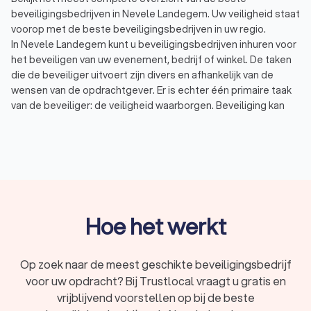
beveiligingsbedrijven in Nevele Landegem. Uw veiligheid staat
voorop met de beste beveiligingsbedrijven in uw regio.
In Nevele Landegem kunt u beveiligingsbedrijven inhuren voor
het beveiligen van uw evenement, bedrijf of winkel. De taken
die de beveiliger uitvoert zijn divers en afhankelijk van de
wensen van de opdrachtgever. Er is echter één primaire taak
van de beveiliger: de veiligheid waarborgen. Beveiliging kan
voor verschillende doeleinden ingezet worden.
Beveiliging bij evenementen: beveiligers bij
evenementen zoals festivals, concerten of
sportevenementen hebben vaak meerdere functies.
Evenementenbeveiliging gaat om toezicht houden en
het herkennen en inschatten van gevaarlijke situaties.
Beveiliging bij winkels: beveiligers bij winkels staan vaak
bij de entree en uitgang en letten daarbij op verdachte
Hoe het werkt
omstandigheden en afwijkend gedrag van bezoekers.
Winkelbeveiliging is er om winkeldiefstal tegen te gaan.
Beveiliging van personen: persoonsbeveiliging gaat om
Op zoek naar de meest geschikte beveiligingsbedrijf
de veiligheid van een persoon, vaak een VIP. Wanneer
voor uw opdracht? Bij Trustlocal vraagt u gratis en
een persoon zich niet veilig voelt in bepaalde situaties,
vrijblijvend voorstellen op bij de beste
dan kan het inhuren van persoonsbeveiliging uitkomst