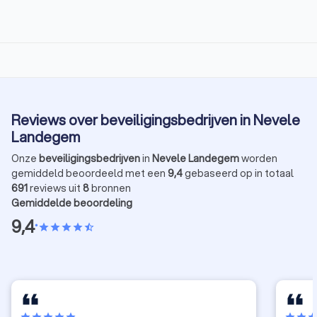
Reviews over beveiligingsbedrijven in Nevele
Landegem
Onze
beveiligingsbedrijven
in
Nevele Landegem
worden
gemiddeld beoordeeld met een
9,4
gebaseerd op in totaal
691
reviews uit
8
bronnen
Gemiddelde beoordeling
9,4
•
star
star
star
star
star_half