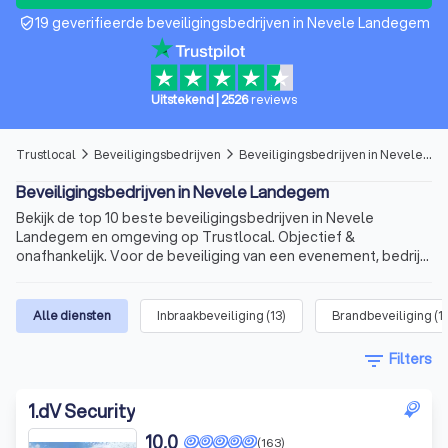
19 geverifieerde beveiligingsbedrijven in Nevele Landegem
verified_user
Uitstekend
|
2526
reviews
Trustlocal
Beveiligingsbedrijven
Beveiligingsbedrijven in Nevele Landegem
arrow_forward_ios
arrow_forward_ios
Beveiligingsbedrijven in Nevele Landegem
Bekijk de top 10 beste beveiligingsbedrijven in Nevele
Landegem en omgeving op Trustlocal. Objectief &
onafhankelijk. Voor de beveiliging van een evenement, bedrijf
of woning.
Alle diensten
Inbraakbeveiliging
(
13
)
Brandbeveiliging
(
1
filter_list
Filters
1
.
dV Security
10,0
(163)