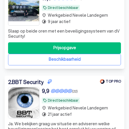
Direct beschikbaar
local_offer
Werkgebied Nevele Landegem
place
9 jaar actief
timelapse
Slaap op beide oren met een beveiligingssysteem van dV
Security!
Prijsopgave
Beschikbaarheid
2
.
BBT Security
TOP PRO
9,9
(22)
Direct beschikbaar
local_offer
Werkgebied Nevele Landegem
place
21 jaar actief
timelapse
Ja. We bekijken graag uw situatie en adviseren welke
beveiligingsoplossing het best aansluit bij uw woning of