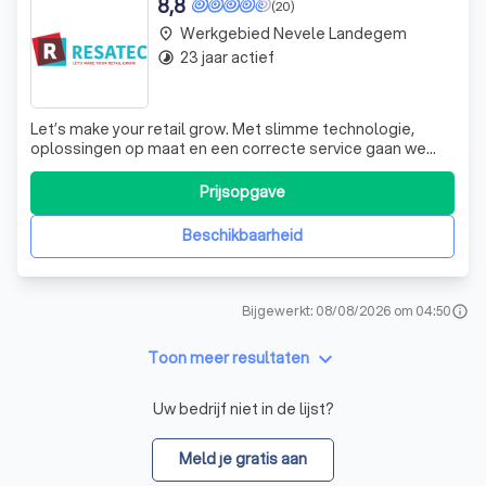
8,8
(20)
Werkgebied Nevele Landegem
place
23 jaar actief
timelapse
Let’s make your retail grow. Met slimme technologie,
oplossingen op maat en een correcte service gaan we
voor meer rendement per vierkante meter
winkeloppervlakte. Dat doen we door het voorkomen en
Prijsopgave
bestrijden van winkeldiefstal, door het verminderen van
interne fraude, het aantrekkelijk en uitdagen
Beschikbaarheid
Bijgewerkt: 08/08/2026 om 04:50
info
keyboard_arrow_down
Toon meer resultaten
Uw bedrijf niet in de lijst?
Meld je gratis aan