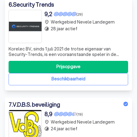
6
.
Security Trends
9,2
(29)
Werkgebied Nevele Landegem
place
28 jaar actief
timelapse
Korelec BV, sinds 1 juli 2021 de trotse eigenaar van
Security-Trends, is een vooraanstaande speler in de
beveiligingssector. Met een sterke focus op innovatie en
kwaliteit, bieden we een breed scala aan
Prijsopgave
beveiligingsoplossingen, variërend van inbraakbeveiliging
en branddetectie tot camerabewaking en
Beschikbaarheid
7
.
V.D.B.S. beveiliging
8,9
(19)
Werkgebied Nevele Landegem
place
24 jaar actief
timelapse