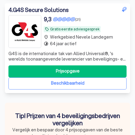
4
.
G4S Secure Solutions
9,3
(21)
Gratis eerste adviesgesprek
local_offer
Werkgebied Nevele Landegem
place
64 jaar actief
timelapse
G4S is de internationale tak van Allied Universal®, 's
werelds toonaangevende leverancier van beveiligings- en
facilitaire diensten en een vertrouwde partner voor meer
dan 400 van de Fortune 500-bedrijven. Het bedrijf levert
Prijsopgave
ongeëvenaarde klantrelaties, innovatieve oplossingen,
geavanceerde slimme t
Beschikbaarheid
Tip! Prijzen van 4 beveiligingsbedrijven
vergelijken
Vergelijk en bespaar door 4 prijsopgaven van de beste