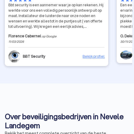
star
star
star
star
star
star
star
sta
Bbt security is een aannemer waar je op kan rekenen. Hij
Een een
werkte voor ons een volledig persoonlijk ontwerp uit op
ervaring
maat. Installateur die luisterde naar onze noden en
bijzonde
wensen en werkte alles tot in de puntjes uit ( van offerte
plekken 
tot uitvoering). Wij kregen een eerlijk advies,
moest le
uitstekende service, zeer propere plaatsing, perfect
plaatsen. De wachttijd viel ook heel goed me
Florence Cabernel
O. Deke
op Google
werkend systeem en een super service na verkoop.
een dri
11/03/2026
30/11/20
Beste Alex, je bent zeer goed bezig en je weet zeer
gebruiks
goed wat je zaak/ job is. Kortom top installateur!
Kristof 
heb de 
BBT Security
Bekijk profiel
vanaf d
had. Vr
mij dat
de plaa
drie inb
al stond
dVsecuri
Over beveiligingsbedrijven in Nevele
Landegem
Bekijk het meest complete overzicht van de beste