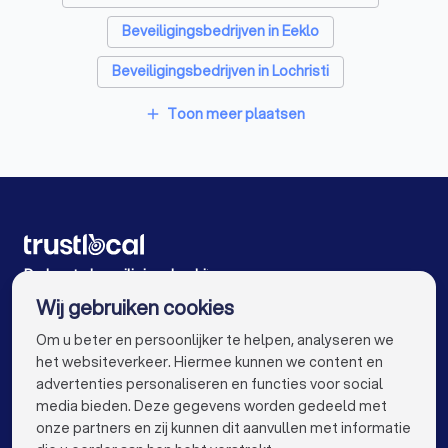
Beveiligingsbedrijven in Eeklo
Beveiligingsbedrijven in Lochristi
Beveiligingsbedrijven in Waregem
Toon meer plaatsen
add
Beveiligingsbedrijven in Wetteren
Beveiligingsbedrijven in Anzegem
Beveiligingsbedrijven in Ardooie
Beveiligingsbedrijven in Zottegem
De beste beveiligingsbedrijven voor u
Wij gebruiken cookies
Beveiligingsbedrijven in Antwerpen
info@trustlocal.be
Om u beter en persoonlijker te helpen, analyseren we
Beveiligingsbedrijven in Brugge
het websiteverkeer. Hiermee kunnen we content en
advertenties personaliseren en functies voor social
Beveiligingsbedrijven in Leuven
media bieden. Deze gegevens worden gedeeld met
onze partners en zij kunnen dit aanvullen met informatie
Beveiligingsbedrijven in Aalst
keyboard_arrow_down
VOOR PARTICULIEREN