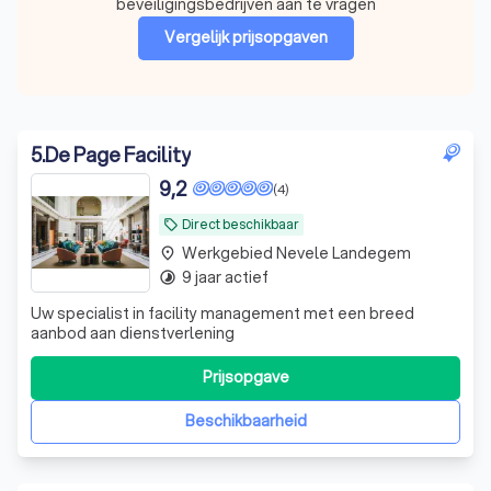
beveiligingsbedrijven aan te vragen
Vergelijk prijsopgaven
5
.
De Page Facility
9,2
(4)
Direct beschikbaar
local_offer
Werkgebied Nevele Landegem
place
9 jaar actief
timelapse
Uw specialist in facility management met een breed
aanbod aan dienstverlening
Prijsopgave
Beschikbaarheid