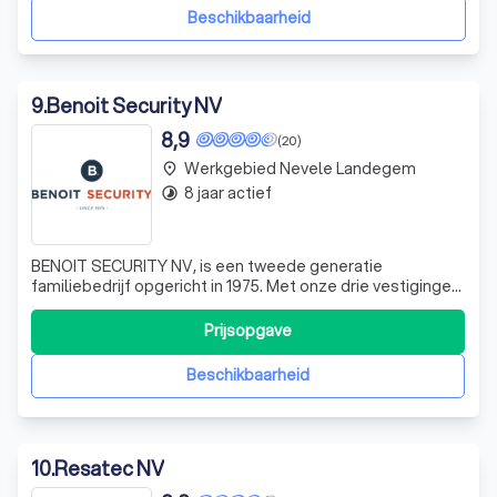
uw eigendommen met geavanceerd
Beschikbaarheid
9
.
Benoit Security NV
8,9
(20)
Werkgebied Nevele Landegem
place
8 jaar actief
timelapse
BENOIT SECURITY NV, is een tweede generatie
familiebedrijf opgericht in 1975. Met onze drie vestigingen
(Waregem, Knokke & Roosdaal) en een team van 30
medewerkers staan wij 24 uur op 7, in voor uw veiligheid.
Prijsopgave
BENOIT SECURITY is een door de overheid vergunde
onderneming voor alarmsystemen en camera
Beschikbaarheid
10
.
Resatec NV