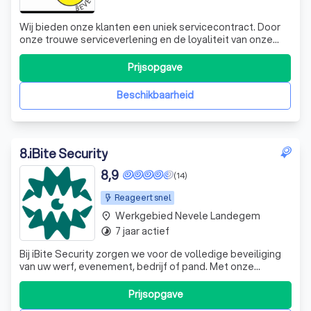
Wij bieden onze klanten een uniek servicecontract. Door
onze trouwe serviceverlening en de loyaliteit van onze
vele klanten ten opzichte van VDBS-Beveiliging kunnen
we sinds 2002 onze strategie en belofte levend houden
Prijsopgave
en deze ook in de toekomst behouden. Wij maken de
consument bewust van wat een
Beschikbaarheid
8
.
iBite Security
8,9
(14)
Reageert snel
Werkgebied Nevele Landegem
place
7 jaar actief
timelapse
Bij iBite Security zorgen we voor de volledige beveiliging
van uw werf, evenement, bedrijf of pand. Met onze
geavanceerde technologieën en jarenlange expertise
bieden we maatwerkoplossingen die maximale veiligheid
Prijsopgave
garanderen. Onze Diensten 🔒 Alarmbeveiliging Bescherm