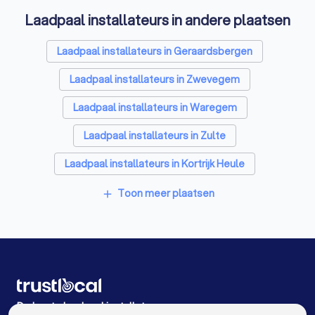
Laadpaal installateurs in andere plaatsen
Schrijnwerkers in Ronse
Warmtepomp installateurs in Ronse
Laadpaal installateurs in Geraardsbergen
Badkamer installateurs in Ronse
Laadpaal installateurs in Zwevegem
Glashandels in Ronse
EPC-keurders in Ronse
Laadpaal installateurs in Waregem
Klusjesmannen in Ronse
Laadpaal installateurs in Zulte
Laadpaal installateurs in Kortrijk Heule
Laadpaal installateurs in Nazareth
Toon meer plaatsen
add
Laadpaal installateurs in Lendelede
Laadpaal installateurs in Menen Lauwe
Laadpaal installateurs in Ingelmunster
Laadpaal installateurs in Wevelgem
De beste laadpaal installateurs voor u