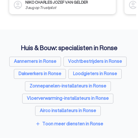
NIKO CHARLES JOZEF VAN GELDER
account_circle
account_circl
3 aug
op
Trustpilot
Huis & Bouw: specialisten in Ronse
Aannemers in Ronse
Vochtbestrijders in Ronse
Dakwerkers in Ronse
Loodgieters in Ronse
Zonnepanelen-installateurs in Ronse
Vloerverwarming-installateurs in Ronse
Airco installateurs in Ronse
Ramen en deuren specialisten in Ronse
Toon meer diensten in Ronse
add
Zonwering specialisten in Ronse