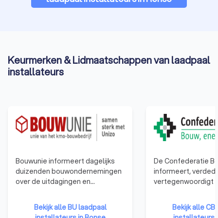
Keurmerken & Lidmaatschappen van laadpaal
installateurs
Bouwunie informeert dagelijks
De Confederatie Bo
duizenden bouwondernemingen
informeert, verdedi
over de uitdagingen en
vertegenwoordigt a
veranderingen in de bouwsector.
bouwbedrijven. Van
Bouwunie is er voor alle kmo-
éénmanszaken tot 
Bekijk alle BU laadpaal
Bekijk alle CB
bedrijven en zelfstandige
bedrijven. De organ
installateurs in Ronse
installateurs 