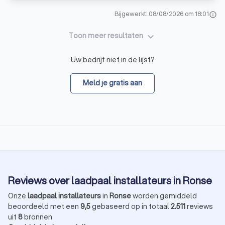
Bijgewerkt: 08/08/2026 om 18:01
info
keyboard_arrow_down
Toon meer resultaten
Uw bedrijf niet in de lijst?
Meld je gratis aan
Reviews over laadpaal installateurs in Ronse
Onze
laadpaal installateurs
in
Ronse
worden gemiddeld
beoordeeld met een
9,5
gebaseerd op in totaal
2.511
reviews
uit
8
bronnen