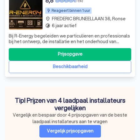
8,8
(6)
Reageert binnen 1 uur
FREDERIC BRUNEELLAAN 36, Ronse
place
6 jaar actief
timelapse
Bij R-Energy begeleiden we particulieren en professionals
bij het ontwerp, de installatie en het onderhoud van
hoogwaardige en milieuvriendelijke energieoplossingen.
Prijsopgave
Beschikbaarheid
Tip! Prijzen van 4 laadpaal installateurs
vergelijken
Vergelijk en bespaar door 4 prijsopgaven van de beste
laadpaal installateurs aan te vragen
Vergelijk prijsopgaven