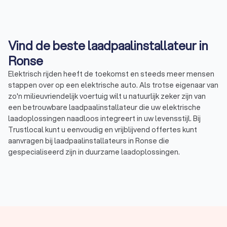
Vind de beste laadpaalinstallateur in
Ronse
Elektrisch rijden heeft de toekomst en steeds meer mensen
stappen over op een elektrische auto. Als trotse eigenaar van
zo'n milieuvriendelijk voertuig wilt u natuurlijk zeker zijn van
een betrouwbare laadpaalinstallateur die uw elektrische
laadoplossingen naadloos integreert in uw levensstijl. Bij
Trustlocal kunt u eenvoudig en vrijblijvend offertes kunt
aanvragen bij laadpaalinstallateurs in Ronse die
gespecialiseerd zijn in duurzame laadoplossingen.
Elektrische laadpalen voor particulieren
Of u nu een gloednieuwe Tesla bezit of een tweedehands
elektrische auto hebt aangeschaft, het installeren van een
laadpaal thuis is een slimme investering in uw elektrische