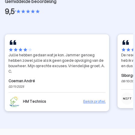
Gemiddelde beoordeling
9,5
•
star
star
star
star
star
star
star
star
star
star
star
star
sta
Jullie hebben gedaan wat je kon. Jammer genoeg
De reser
hebben zowel jullie als ik geen goede opvolging van de
heb ik wel nog
bouwheer. Mijn oprechte excuses. Vriendelijke groet. A.
C.
Siborgs
Coeman André
08/10/20
02/11/2025
HM Technics
Bekijk profiel