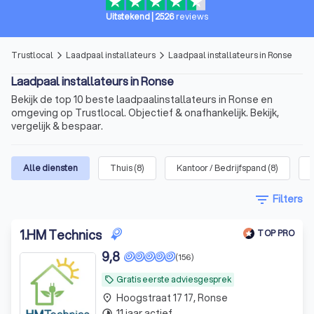
Uitstekend
|
2526
reviews
Trustlocal
Laadpaal installateurs
Laadpaal installateurs in Ronse
arrow_forward_ios
arrow_forward_ios
Laadpaal installateurs in Ronse
Bekijk de top 10 beste laadpaalinstallateurs in Ronse en
omgeving op Trustlocal. Objectief & onafhankelijk. Bekijk,
vergelijk & bespaar.
Alle diensten
Thuis
(
8
)
Kantoor / Bedrijfspand
(
8
)
filter_list
Filters
1
.
HM Technics
TOP PRO
9,8
(156)
Gratis eerste adviesgesprek
local_offer
Hoogstraat 17 17, Ronse
place
11 jaar actief
timelapse