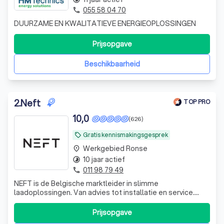
055 58 04 70
phone
DUURZAME EN KWALITATIEVE ENERGIEOPLOSSINGEN
Prijsopgave
Beschikbaarheid
2
.
Neft
TOP PRO
10,0
(626)
Gratis kennismakingsgesprek
local_offer
Werkgebied Ronse
place
10 jaar actief
timelapse
011 98 79 49
phone
NEFT is de Belgische marktleider in slimme
laadoplossingen. Van advies tot installatie en service.
Alles volledig in-house.
Prijsopgave