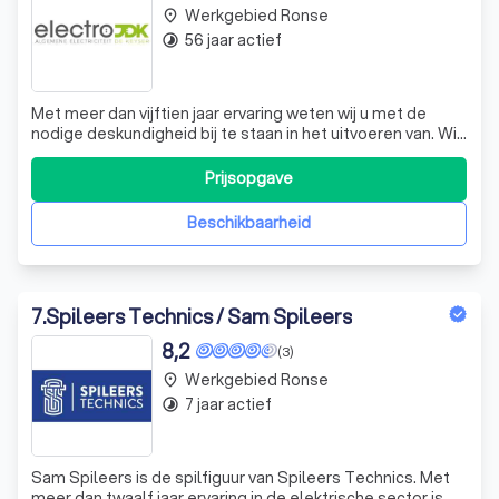
Werkgebied Ronse
place
56 jaar actief
timelapse
Met meer dan vijftien jaar ervaring weten wij u met de
nodige deskundigheid bij te staan in het uitvoeren van. Wij
werken zowel voor particulieren als bedrijven en staan in
voor de afwerkingen in nieuwbouw- en renovatiepanden.
Prijsopgave
Voor al onze projecten zorgen we steeds voor een
propere, conforme insta
Beschikbaarheid
7
.
Spileers Technics / Sam Spileers
8,2
(3)
Werkgebied Ronse
place
7 jaar actief
timelapse
Sam Spileers is de spilfiguur van Spileers Technics. Met
meer dan twaalf jaar ervaring in de elektrische sector is