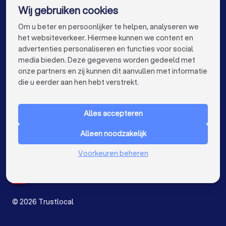
Wij gebruiken cookies
Laadpaal installateurs in Antwerpen
info@trustlocal.be
Om u beter en persoonlijker te helpen, analyseren we
Laadpaal installateurs in Gent
het websiteverkeer. Hiermee kunnen we content en
advertenties personaliseren en functies voor social
Laadpaal installateurs in Brugge
media bieden. Deze gegevens worden gedeeld met
onze partners en zij kunnen dit aanvullen met informatie
Laadpaal installateurs in Leuven
keyboard_arrow_down
VOOR PARTICULIEREN
die u eerder aan hen hebt verstrekt.
Laadpaal installateurs in Aalst
keyboard_arrow_down
VOOR BEDRIJVEN
Laadpaal installateurs in Mechelen
Alles accepteren
keyboard_arrow_down
OVER TRUSTLOCAL
Laadpaal installateurs in Kortrijk
Alleen noodzakelijk
LAND
Nederland
Voorkeuren beheren
Laadpaal installateurs in Hasselt
België
Duitsland
Laadpaal installateurs in Sint-Niklaas
Spanje
Laadpaal installateurs in Genk
©
2026
Trustlocal
Laadpaal installateurs in Roeselare