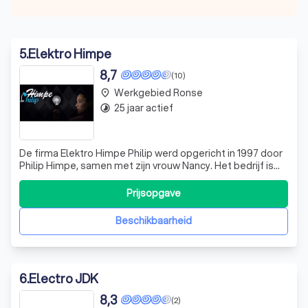
5
.
Elektro Himpe
8,7
(10)
Werkgebied Ronse
place
25 jaar actief
timelapse
De firma Elektro Himpe Philip werd opgericht in 1997 door
Philip Himpe, samen met zijn vrouw Nancy. Het bedrijf is
blijven evolueren en mag zich nu rekenen bij één van de
grootste elektriciteitszaken in de streek. Sinds 2001 zijn
Prijsopgave
wij eigenaar van een gebouw van 1.200m² gelegen aan de
R. Vansteenbrug
Beschikbaarheid
6
.
Electro JDK
8,3
(2)