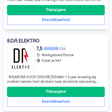
ons bedrijf de geknipte partner voor het realiseren van uw
elektriciteitswerken. Daarnaast hebben we reeds vijf jaar
Prijsopgave
ervaring in het plaatsen van zwembaden met liners en
diverse technie
Beschikbaarheid
8
.
D.R. ELEKTRO
7,5
(2)
Werkgebied Ronse
place
4 jaar actief
timelapse
. WAAROM VOOR ONS KIEZEN Met + 5 jaar ervaring wij
zoeken samen met de klant naar de beste oplossing.
Kwalitatieve afwerking+materialen
Prijsopgave
Beschikbaarheid