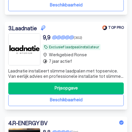
Beschikbaarheid
3
.
Laadnatie
TOP PRO
9,9
(302)
Exclusief laadpaalinstallateur
local_offer
Werkgebied Ronse
place
7 jaar actief
timelapse
Laadnatie installeert slimme laadpalen met topservice.
Van eerlijk advies en professionele installatie tot slimme
configuratie en ondersteuning. Persoonlijk, kwalitatief en
zorgeloos laden 🔌🚗
Prijsopgave
Beschikbaarheid
4
.
R-ENERGY BV