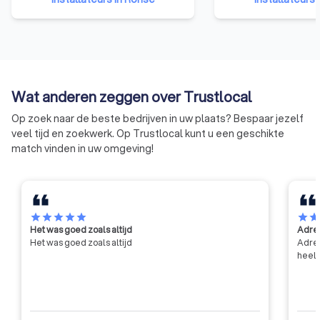
ondernemers uit de bouwsector.
vertegenwoordigt 
We behartigen de belangen bij
ondernemingen uit 
de overheid, in de media, de
publieke opinie en in het overleg
met de andere sociale partners.
Wat anderen zeggen over Trustlocal
Op zoek naar de beste bedrijven in uw plaats? Bespaar jezelf
veel tijd en zoekwerk. Op Trustlocal kunt u een geschikte
match vinden in uw omgeving!
star
star
star
star
star
star
sta
Het was goed zoals altijd
Adres
Het was goed zoals altijd
Adres
heel 