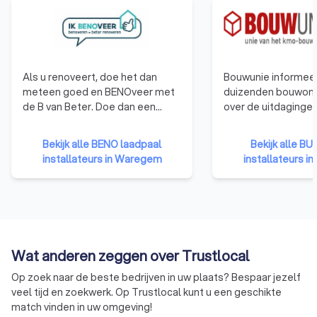
Als u renoveert, doe het dan
Bouwunie informeer
meteen goed en BENOveer met
duizenden bouwon
de B van Beter. Doe dan een
over de uitdaginge
beroep op een
veranderingen in d
BENOvatievoorloper. Leden
Bouwunie is er voor
Bekijk alle BENO laadpaal
Bekijk alle BU
hiervan durven vandaag al de
bedrijven en zelfst
installateurs in Waregem
installateurs 
BENOvatiedoelstellingen
ondernemers uit d
promoten en/of in de praktijk
We behartigen de b
brengen.
de overheid, in de 
publieke opinie en i
met de andere soci
Wat anderen zeggen over Trustlocal
Op zoek naar de beste bedrijven in uw plaats? Bespaar jezelf
veel tijd en zoekwerk. Op Trustlocal kunt u een geschikte
match vinden in uw omgeving!