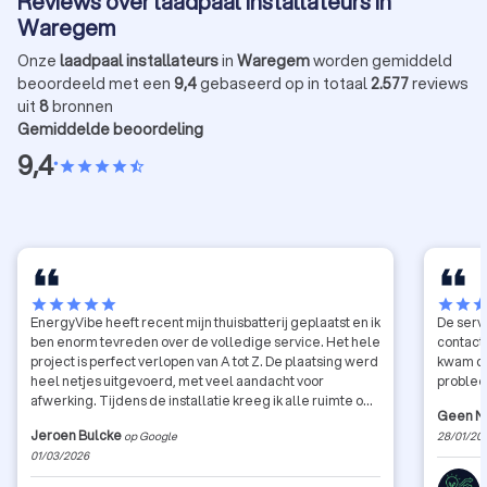
Reviews over laadpaal installateurs in
Waregem
Onze
laadpaal installateurs
in
Waregem
worden gemiddeld
beoordeeld met een
9,4
gebaseerd op in totaal
2.577
reviews
uit
8
bronnen
Gemiddelde beoordeling
9,4
•
star
star
star
star
star_half
star
star
star
star
star
star
star
sta
EnergyVibe heeft recent mijn thuisbatterij geplaatst en ik
De serv
ben enorm tevreden over de volledige service. Het hele
contact
project is perfect verlopen van A tot Z. De plaatsing werd
kwam di
heel netjes uitgevoerd, met veel aandacht voor
problee
afwerking. Tijdens de installatie kreeg ik alle ruimte om
Geen 
mijn input te geven, bijvoorbeeld rond de exacte locatie
Jeroen Bulcke
op Google
28/01/20
van de batterij. Ze dachten actief mee en pasten zonder
01/03/2026
probleem zaken aan zodat alles volledig naar mijn
wensen was. Ook de keuring gebeurde snel én zonder