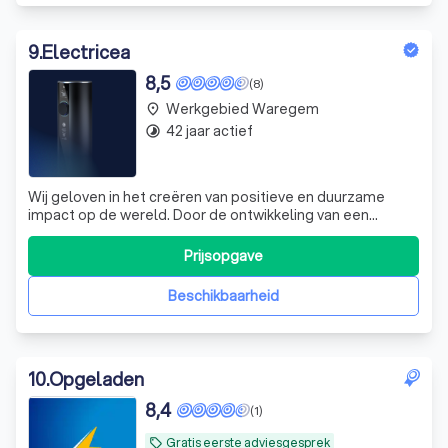
9
.
Electricea
8,5
(8)
Werkgebied Waregem
place
42 jaar actief
timelapse
Wij geloven in het creëren van positieve en duurzame
impact op de wereld. Door de ontwikkeling van een
hechte band met de installateurs kan er optimaal worden
ingespeeld op de individuele noden en behoeften. Er
Prijsopgave
wordt gestreefd naar een hoge graad van reactiviteit om
zo de beste ondersteuning te kun
Beschikbaarheid
10
.
Opgeladen
8,4
(1)
Gratis eerste adviesgesprek
local_offer