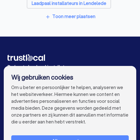
EPC-keurders in Waregem
Laadpaal installateurs in Lendelede
Klusjesmannen in Waregem
Laadpaal installateurs in Kortrijk Heule
Toon meer plaatsen
add
Laadpaal installateurs in Izegem Emelgem
Laadpaal installateurs in Pittem
Laadpaal installateurs in Roeselare Oekene
Laadpaal installateurs in Ardooie
De beste laadpaal installateurs voor u
Wij gebruiken cookies
Laadpaal installateurs in Antwerpen
info@trustlocal.be
Om u beter en persoonlijker te helpen, analyseren we
Laadpaal installateurs in Gent
het websiteverkeer. Hiermee kunnen we content en
advertenties personaliseren en functies voor social
Laadpaal installateurs in Brugge
media bieden. Deze gegevens worden gedeeld met
onze partners en zij kunnen dit aanvullen met informatie
Laadpaal installateurs in Leuven
keyboard_arrow_down
VOOR PARTICULIEREN
die u eerder aan hen hebt verstrekt.
Laadpaal installateurs in Aalst
keyboard_arrow_down
VOOR BEDRIJVEN