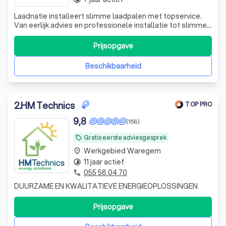
Laadnatie installeert slimme laadpalen met topservice.
Van eerlijk advies en professionele installatie tot slimme
configuratie en ondersteuning. Persoonlijk, kwalitatief en
zorgeloos laden 🔌🚗
Prijsopgave
Beschikbaarheid
2
.
HM Technics
TOP PRO
9,8
(156)
Gratis eerste adviesgesprek
local_offer
Werkgebied Waregem
place
11 jaar actief
timelapse
055 58 04 70
phone
DUURZAME EN KWALITATIEVE ENERGIEOPLOSSINGEN
Prijsopgave