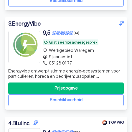
Beschikbaarheid
3
.
EnergyVibe
9,5
(14)
Gratis eerste adviesgesprek
local_offer
Werkgebied Waregem
place
9 jaar actief
timelapse
051 28 01 77
phone
Energyvibe ontwerpt slimme energie‑ecosystemen voor
particulieren, horeca en bedrijven: laadpalen,
zonnepanelen, batterijen en vermogenssturing, volledig
op maat.
Prijsopgave
Beschikbaarheid
4
.
Blulinc
TOP PRO