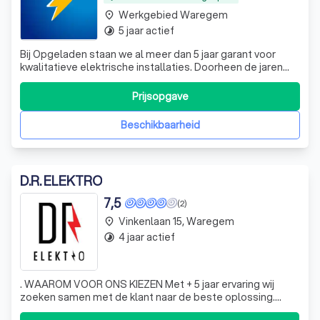
Werkgebied Waregem
place
5 jaar actief
timelapse
Bij Opgeladen staan we al meer dan 5 jaar garant voor
kwalitatieve elektrische installaties. Doorheen de jaren
hebben we ons gespecialiseerd in het plaatsen van
laadpalen.
Prijsopgave
Beschikbaarheid
D.R. ELEKTRO
7,5
(2)
Vinkenlaan 15, Waregem
place
4 jaar actief
timelapse
. WAAROM VOOR ONS KIEZEN Met + 5 jaar ervaring wij
zoeken samen met de klant naar de beste oplossing.
Kwalitatieve afwerking+materialen