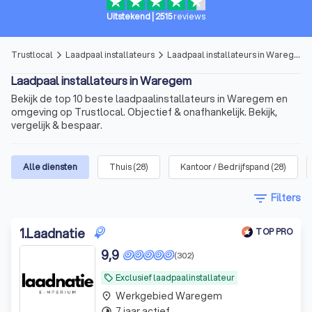
Uitstekend
|
2515
reviews
Trustlocal
Laadpaal installateurs
Laadpaal installateurs in Waregem
arrow_forward_ios
arrow_forward_ios
Laadpaal installateurs in Waregem
Bekijk de top 10 beste laadpaalinstallateurs in Waregem en
omgeving op Trustlocal. Objectief & onafhankelijk. Bekijk,
vergelijk & bespaar.
Alle diensten
Thuis
(
28
)
Kantoor / Bedrijfspand
(
28
)
filter_list
Filters
1
.
Laadnatie
TOP PRO
9,9
(302)
Exclusief laadpaalinstallateur
local_offer
Werkgebied Waregem
place
7 jaar actief
timelapse