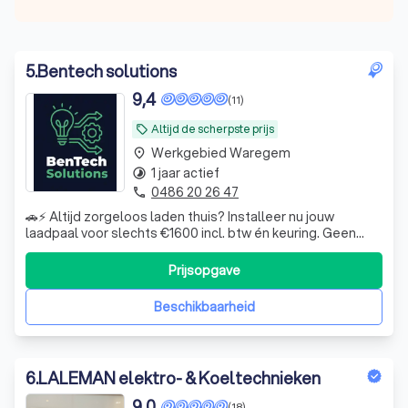
5
.
Bentech solutions
9,4
(11)
Altijd de scherpste prijs
local_offer
Werkgebied Waregem
place
1 jaar actief
timelapse
0486 20 26 47
phone
🚗⚡ Altijd zorgeloos laden thuis? Installeer nu jouw
laadpaal voor slechts €1600 incl. btw én keuring. Geen
gedoe meer met zoeken naar publieke laadpunten —
gewoon opladen wanneer het jou uitkomt. ✔ Snelle en
Prijsopgave
professionele installatie ✔ Inclusief keuring ✔
Transparante all-in prijs Klaar voor elek
Beschikbaarheid
6
.
LALEMAN elektro- & Koeltechnieken
9,0
(18)