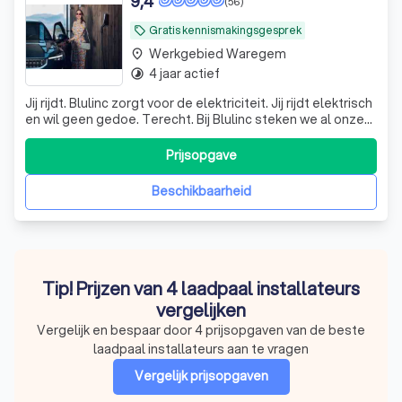
9,4
(56)
Gratis kennismakingsgesprek
local_offer
Werkgebied Waregem
place
4 jaar actief
timelapse
Jij rijdt. Blulinc zorgt voor de elektriciteit. Jij rijdt elektrisch
en wil geen gedoe. Terecht. Bij Blulinc steken we al onze
energie in jouw elektrische rit. Thuis, op het werk,
onderweg. Altijd en overal moeiteloos opladen, met ons
Prijsopgave
arsenaal aan laadoplossingen. Klinkt vlotjes? Is het ook
Beschikbaarheid
Tip! Prijzen van 4 laadpaal installateurs
vergelijken
Vergelijk en bespaar door 4 prijsopgaven van de beste
laadpaal installateurs aan te vragen
Vergelijk prijsopgaven