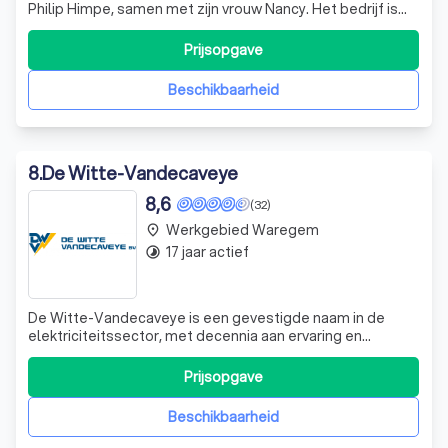
Philip Himpe, samen met zijn vrouw Nancy. Het bedrijf is
blijven evolueren en mag zich nu rekenen bij één van de
grootste elektriciteitszaken in de streek. Sinds 2001 zijn
Prijsopgave
wij eigenaar van een gebouw van 1.200m² gelegen aan de
R. Vansteenbrug
Beschikbaarheid
8
.
De Witte-Vandecaveye
8,6
(32)
Werkgebied Waregem
place
17 jaar actief
timelapse
De Witte-Vandecaveye is een gevestigde naam in de
elektriciteitssector, met decennia aan ervaring en
expertise. Wij zijn gespecialiseerd in een breed scala aan
diensten, waaronder algemene elektriciteitswerken,
Prijsopgave
verlichtingsinstallaties, laadstations,
spoorwegtechnieken, algemene grondwerken en landm
Beschikbaarheid