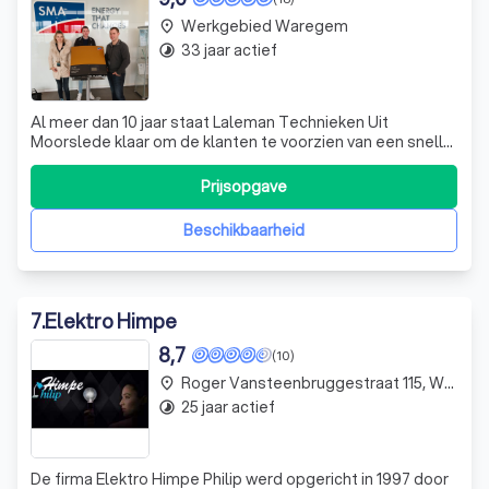
Werkgebied Waregem
place
33 jaar actief
timelapse
Al meer dan 10 jaar staat Laleman Technieken Uit
Moorslede klaar om de klanten te voorzien van een snelle
en professionele service. Laleman Technieken staat
bekend voor de persoonlijke aanpak, het maatwerk en de
Prijsopgave
expertise op vlak van: Elektriciteitswerken Sanitair
Koeltechnieken Zonnepanelen Thuisb
Beschikbaarheid
7
.
Elektro Himpe
8,7
(10)
Roger Vansteenbruggestraat 115, Waregem
place
25 jaar actief
timelapse
De firma Elektro Himpe Philip werd opgericht in 1997 door