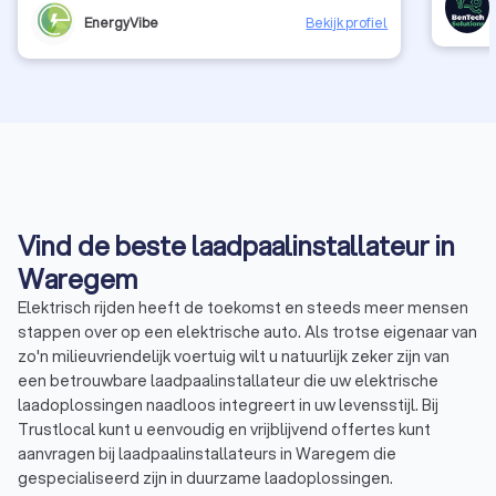
enige moeite, kort na de installatie. Bovendien kan ik bij
EnergyVibe
Bekijk profiel
vragen over mijn installatie of de app altijd terecht bij het
projectteam. Ze reageren vlot, helpen met plezier en je
merkt dat ze echt kennis van zaken hebben. Kortom:
fantastische service, topkwaliteit en een team dat met je
meedenkt. EnergyVibe is echt een aanrader voor
iedereen die een batterij of (voor mij in de toekomst) een
laadpaal wil plaatsen!
Vind de beste laadpaalinstallateur in
Waregem
Elektrisch rijden heeft de toekomst en steeds meer mensen
stappen over op een elektrische auto. Als trotse eigenaar van
zo'n milieuvriendelijk voertuig wilt u natuurlijk zeker zijn van
een betrouwbare laadpaalinstallateur die uw elektrische
laadoplossingen naadloos integreert in uw levensstijl. Bij
Trustlocal kunt u eenvoudig en vrijblijvend offertes kunt
aanvragen bij laadpaalinstallateurs in Waregem die
gespecialiseerd zijn in duurzame laadoplossingen.