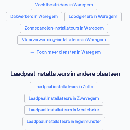
Vochtbestrijders in Waregem
Dakwerkers in Waregem
Loodgieters in Waregem
Zonnepanelen-installateurs in Waregem
Vloerverwarming-installateurs in Waregem
Airco installateurs in Waregem
Toon meer diensten in Waregem
add
Ramen en deuren specialisten in Waregem
Laadpaal installateurs in andere plaatsen
Zonwering specialisten in Waregem
Schrijnwerkers in Waregem
Laadpaal installateurs in Zulte
Warmtepomp installateurs in Waregem
Laadpaal installateurs in Zwevegem
Badkamer installateurs in Waregem
Laadpaal installateurs in Meulebeke
Glashandels in Waregem
Laadpaal installateurs in Ingelmunster