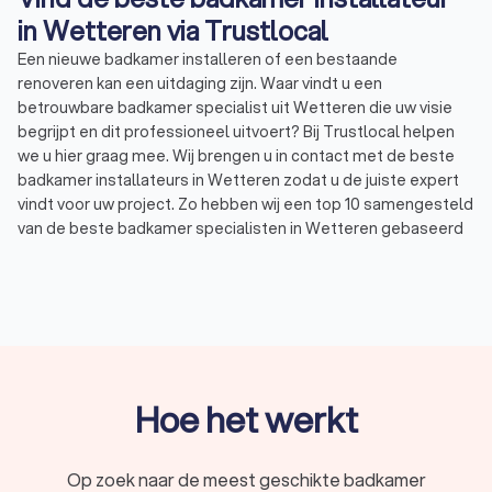
in Wetteren via Trustlocal
Een nieuwe badkamer installeren of een bestaande
renoveren kan een uitdaging zijn. Waar vindt u een
betrouwbare badkamer specialist uit Wetteren die uw visie
begrijpt en dit professioneel uitvoert? Bij Trustlocal helpen
we u hier graag mee. Wij brengen u in contact met de beste
badkamer installateurs in Wetteren zodat u de juiste expert
vindt voor uw project. Zo hebben wij een top 10 samengesteld
van de beste badkamer specialisten in Wetteren gebaseerd
op 1,811 klantenbeoordelingen. Gemiddeld hebben de
badkamer installateurs in Wetteren een Trustlocal Score van
undefined. Ontdek vandaag nog welke specialist bij uw
behoeften past en vraag vier offertes aan bij verschillende
badkamer installateursuit Wetteren via Trustlocal. Of u nu
een nieuwe badkamer wilt laten installeren, een bestaande
badkamer wilt renoveren of aan een verbouwing wilt
Hoe het werkt
beginnen, Trustlocal biedt u de oplossing.
Op zoek naar de meest geschikte badkamer