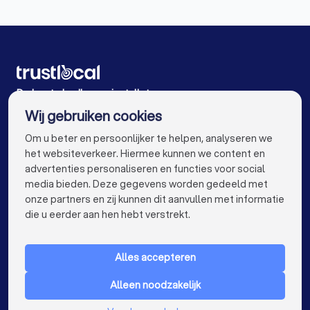
Badkamer installateurs in Gent
Badkamer installateurs in Gent Drongen
Badkamer installateurs in Gent Wondelgem
Badkamer installateurs in Gent Sint-Amandsberg
De beste badkamer installateurs voor u
Wij gebruiken cookies
Badkamer installateurs in Antwerpen
info@trustlocal.be
Om u beter en persoonlijker te helpen, analyseren we
Badkamer installateurs in Brugge
het websiteverkeer. Hiermee kunnen we content en
advertenties personaliseren en functies voor social
Badkamer installateurs in Leuven
media bieden. Deze gegevens worden gedeeld met
onze partners en zij kunnen dit aanvullen met informatie
Badkamer installateurs in Mechelen
keyboard_arrow_down
VOOR PARTICULIEREN
die u eerder aan hen hebt verstrekt.
Badkamer installateurs in Kortrijk
keyboard_arrow_down
VOOR BEDRIJVEN
Badkamer installateurs in Hasselt
Alles accepteren
keyboard_arrow_down
OVER TRUSTLOCAL
Badkamer installateurs in Sint-Niklaas
Alleen noodzakelijk
LAND
Nederland