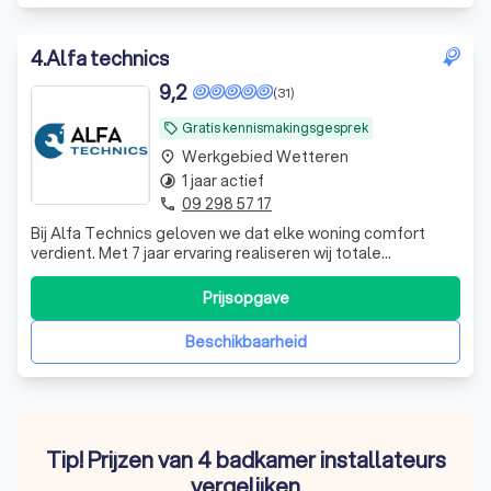
4
.
Alfa technics
9,2
(31)
Gratis kennismakingsgesprek
local_offer
Werkgebied Wetteren
place
1 jaar actief
timelapse
09 298 57 17
phone
Bij Alfa Technics geloven we dat elke woning comfort
verdient. Met 7 jaar ervaring realiseren wij totale
badkamerrenovaties, van afbraak tot afwerking, steeds
met oog voor detail en kwaliteit. Daarnaast zijn wij
Prijsopgave
gespecialiseerd in vloerverwarming, sanitair, centrale
verwarming en warmtepompen duurza
Beschikbaarheid
Tip! Prijzen van 4 badkamer installateurs
vergelijken