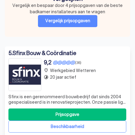
Vergelijk en bespaar door 4 prijsopgaven van de beste
badkamer installateurs aan te vragen
Vergelijk prijsopgaven
5
.
Sfinx Bouw & Coördinatie
9,2
(35)
Werkgebied Wetteren
place
20 jaar actief
timelapse
Sfinx is een gerenommeerd bouwbedrijf dat sinds 2004
gespecialiseerd is in renovatieprojecten. Onze passie ligt
in het hergebruiken en renoveren van bestaande
woningen en panden, met als doel het behoud van groene
Prijsopgave
ruimtes. We begrijpen dat bouwen een complex proces is
geworden en daarom bieden we ee
Beschikbaarheid