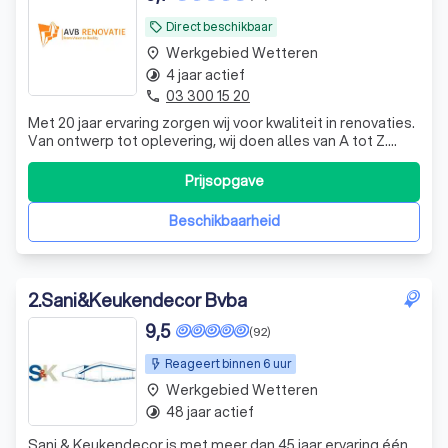
Direct beschikbaar
local_offer
Werkgebied Wetteren
place
4 jaar actief
timelapse
03 300 15 20
phone
Met 20 jaar ervaring zorgen wij voor kwaliteit in renovaties.
Van ontwerp tot oplevering, wij doen alles van A tot Z.
Binnen de 48 uur na het bezoek ontvangt u een
gedetailleerde offerte.
Prijsopgave
Beschikbaarheid
2
.
Sani&Keukendecor Bvba
9,5
(92)
Reageert binnen 6 uur
Werkgebied Wetteren
place
48 jaar actief
timelapse
Sani & Keukendecor is met meer dan 45 jaar ervaring één