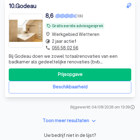
10
.
Godeau
8,6
(6)
Gratis eerste adviesgesprek
local_offer
Werkgebied Wetteren
place
2 jaar actief
timelapse
055 58 02 56
phone
Bij Godeau doen we zowel totaalrenovaties van een
badkamer als gedeeltelijke renovaties (bvb
doucherenovatie). Vanaf de opmeting tot aan de
oplevering heb je als klant geen zorgen.
Prijsopgave
Beschikbaarheid
Bijgewerkt: 04/08/2026 om 13:39
info
keyboard_arrow_down
Toon meer resultaten
Uw bedrijf niet in de lijst?