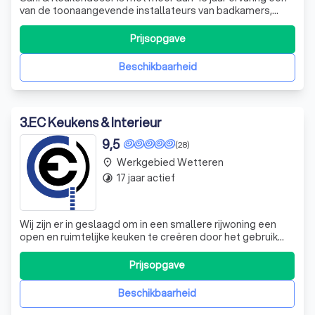
van de toonaangevende installateurs van badkamers,
sanitair, keukens en verwarming in de regio. Wij werken
uitsluitend met topmateriaal en bieden een niet te
Prijsopgave
evenaren service en begeleiding. Sani & Keukendecor is
niet alleen uw partner bij nieu
Beschikbaarheid
3
.
EC Keukens & Interieur
9,5
(28)
Werkgebied Wetteren
place
17 jaar actief
timelapse
Wij zijn er in geslaagd om in een smallere rijwoning een
open en ruimtelijke keuken te creëren door het gebruik
van lichte materialen. Om extra ruimte te scheppen,
hebben we greeploze ingemaakte kasten voorzien onder
Prijsopgave
de trap. Materialen: • Ultramatte laminaat • Massief eiken
blad • Composiet • Gela
Beschikbaarheid