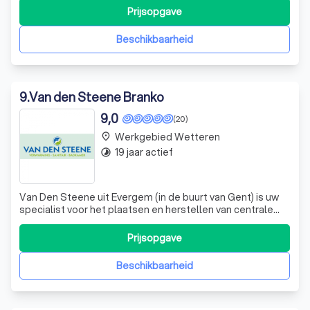
diepgewortelde passie voor interieurdesign en maatwerk.
Prijsopgave
Onze missie is het realiseren van functionele, innovatieve
ontwerpen die na
Beschikbaarheid
9
.
Van den Steene Branko
9,0
(20)
Werkgebied Wetteren
place
19 jaar actief
timelapse
Van Den Steene uit Evergem (in de buurt van Gent) is uw
specialist voor het plaatsen en herstellen van centrale
verwarming (inclusief vloerverwarming en
wandverwarming) en gaswandketels. Al meer dan 19 jaar
Prijsopgave
zijn wij een gevestigde waarde binnen deze sector. Wij
staan bekend voor onze uitstekende afw
Beschikbaarheid