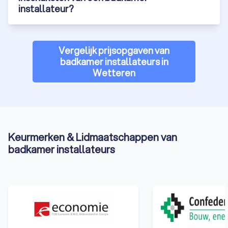
installateur?
ideale badkamer installateur uit Wetteren om uw klus tot een
succes te maken. Of u nou een compleet nieuwe badkamer
wilt, sanitair wilt laten installeren of uw tegels wilt vervangen.
Bij Trustlocal vindt u de badkamer installateur in Wetteren
Vergelijk prijsopgaven van
voor u die aansluit bij uw wensen en budget. Zo kunt u
badkamer installateurs in
genieten van een prachtig afgewerkte badkamer die aan al uw
Wetteren
verwachtingen voldoet.
Wacht niet langer en vraag vandaag nog gratis vier offertes
aan via Trustlocal om verschillende badkamer installateurs uit
Wetteren te vergelijken en breng uw droombadkamer tot
leven.
Keurmerken & Lidmaatschappen van
badkamer installateurs