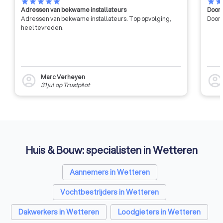
star
star
star
star
star
star
sta
Adressen van bekwame installateurs
Door 
Adressen van bekwame installateurs. Top opvolging,
Door 
heel tevreden.
Marc Verheyen
account_circle
account_circl
31 jul
op
Trustpilot
Huis & Bouw: specialisten in Wetteren
Aannemers in Wetteren
Vochtbestrijders in Wetteren
Dakwerkers in Wetteren
Loodgieters in Wetteren