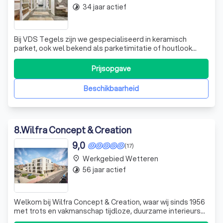
34 jaar actief
timelapse
Bij VDS Tegels zijn we gespecialiseerd in keramisch
parket, ook wel bekend als parketimitatie of houtlook
tegels. Deze tegels combineren de esthetiek van hout
met de duurzaamheid en het onderhoudsgemak van
Prijsopgave
keramische tegels. Ons assortiment is uitgebreid en
divers, met opties voor elke smaak en stij
Beschikbaarheid
8
.
Wilfra Concept & Creation
9,0
(17)
Werkgebied Wetteren
place
56 jaar actief
timelapse
Welkom bij Wilfra Concept & Creation, waar wij sinds 1956
met trots en vakmanschap tijdloze, duurzame interieurs
creëren. Als gerenommeerd familiebedrijf hebben wij een