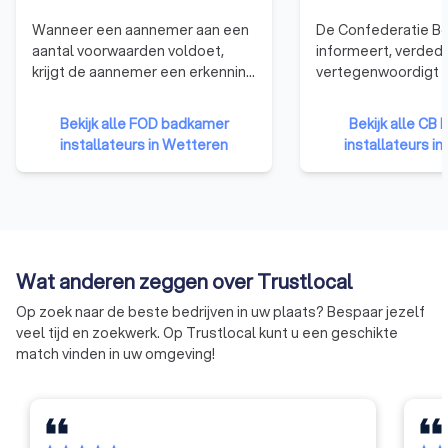
Wanneer een aannemer aan een
De Confederatie Bo
aantal voorwaarden voldoet,
informeert, verdedi
krijgt de aannemer een erkenning
vertegenwoordigt a
van de bevoegde regionale
bouwbedrijven. Van
minister op advies van de
éénmanszaken tot 
Bekijk alle FOD badkamer
Bekijk alle CB
federale erkenningscommissie.
bedrijven. De organ
installateurs in Wetteren
installateurs i
De erkenning geeft aan de
vertegenwoordigt 
aanbestedende overheden het
ondernemingen uit 
nodige vertrouwen voor een
goede en degelijke uitvoering
van de werken. De erkenning is,
met andere woorden, een
Wat anderen zeggen over Trustlocal
kwaliteitslabel.
Op zoek naar de beste bedrijven in uw plaats? Bespaar jezelf
veel tijd en zoekwerk. Op Trustlocal kunt u een geschikte
match vinden in uw omgeving!