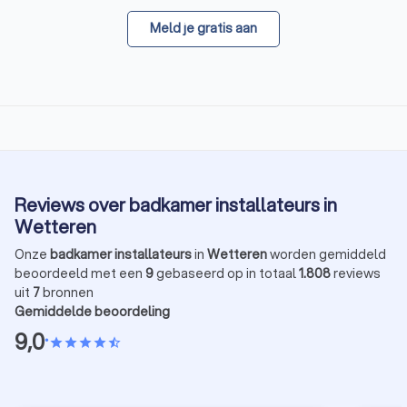
Meld je gratis aan
Reviews over badkamer installateurs in
Wetteren
Onze
badkamer installateurs
in
Wetteren
worden gemiddeld
beoordeeld met een
9
gebaseerd op in totaal
1.808
reviews
uit
7
bronnen
Gemiddelde beoordeling
9,0
•
star
star
star
star
star_half