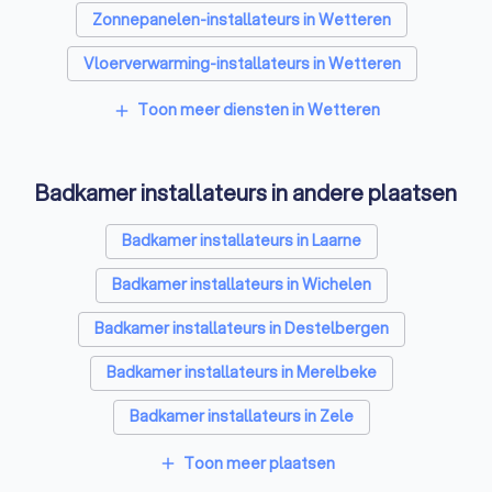
Zonnepanelen-installateurs in Wetteren
Vloerverwarming-installateurs in Wetteren
Airco installateurs in Wetteren
Toon meer diensten in Wetteren
add
Ramen en deuren specialisten in Wetteren
Badkamer installateurs in andere plaatsen
Laadpaal installateurs in Wetteren
Zonwering specialisten in Wetteren
Badkamer installateurs in Laarne
Schrijnwerkers in Wetteren
Badkamer installateurs in Wichelen
Warmtepomp installateurs in Wetteren
Badkamer installateurs in Destelbergen
Glashandels in Wetteren
Badkamer installateurs in Merelbeke
EPC-keurders in Wetteren
Badkamer installateurs in Zele
Klusjesmannen in Wetteren
Badkamer installateurs in Aalst
Toon meer plaatsen
add