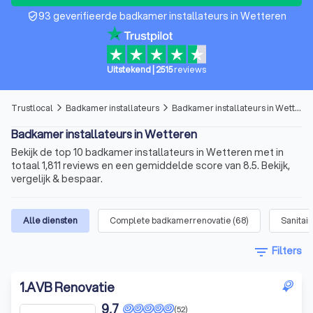
93 geverifieerde badkamer installateurs in Wetteren
verified_user
Uitstekend
|
2515
reviews
Trustlocal
Badkamer installateurs
Badkamer installateurs in Wetteren
arrow_forward_ios
arrow_forward_ios
Badkamer installateurs in Wetteren
Bekijk de top 10 badkamer installateurs in Wetteren met in
totaal 1,811 reviews en een gemiddelde score van 8.5. Bekijk,
vergelijk & bespaar.
Alle diensten
Complete badkamerrenovatie
(
68
)
Sanitair
filter_list
Filters
1
.
AVB Renovatie
9,7
(52)