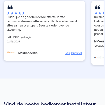
star
star
star
star
star
star
star
sta
Duidelijke en gedetailleerde offerte. Vlotte
Kwamen b
communicatie en snelle service. Na de werken wordt
Hebben 
alles samen overlopen. Zeer tevreden over de
over onze nie
uitvoering.
noden e
proper werk gelev
Jef Hobin
op Google
inplanni
Ivy Ver
02/03/2026
leverin
12/02/20
waardoor
geniete
AVB Renovatie
Bekijk profiel
een war
Vind de beste badkamer installateur