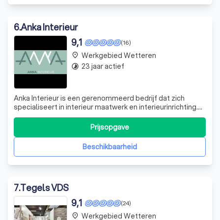
6
.
Anka Interieur
9,1
(16)
Werkgebied Wetteren
place
23 jaar actief
timelapse
Anka Interieur is een gerenommeerd bedrijf dat zich
specialiseert in interieur maatwerk en interieurinrichting.
Met twee generaties ervaring en een eigen
productieatelier, bieden we uitzonderlijk maatwerk en
Prijsopgave
betrouwbare leveringen. Of u nu op zoek bent naar een op
maat gemaakte keuken, badkamermeube
Beschikbaarheid
7
.
Tegels VDS
9,1
(24)
Werkgebied Wetteren
place