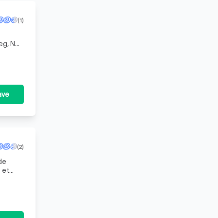
(1)
eg, NC
ave
(2)
de
 et
ava