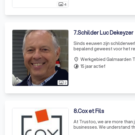
4
photo_size_select_actual
7
.
Schilder Luc Dekeyzer
Sinds eeuwen zijn schilderwer
bepalend geweest voor het res
bestaat bij Luc Dekeyzer. Voortdurend streven naar perfectie, ambachtelijke technieken en authentieke
Werkgebied Galmaarden 
verven
place
15 jaar actief
timelapse
2
photo_size_select_actual
8
.
Cox et Fils
At Trustoo, we are more than 
businesses. We understand the
are committed to making that 