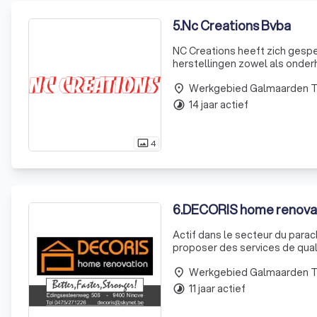
5
.
Nc Creations Bvba
NC Creations heeft zich gesp
herstellingen zowel als onder
Creations bvba staat in voor d
Werkgebied Galmaarden 
place
14 jaar actief
timelapse
4
photo_size_select_actual
6
.
DECORIS home renovat
Actif dans le secteur du para
proposer des services de qualit
notre expérience en tant qu'ho
Werkgebied Galmaarden 
place
11 jaar actief
timelapse