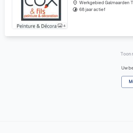
Werkgebied Galmaarden 
place
68 jaar actief
timelapse
4
photo_size_select_actual
Toon 
Uw bed
Me