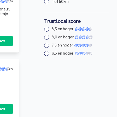
(6)
Tot 50km
rieur.
traject.
Trustlocal score
8,5 en hoger
8,0 en hoger
ave
7,5 en hoger
6,5 en hoger
(7)
ave