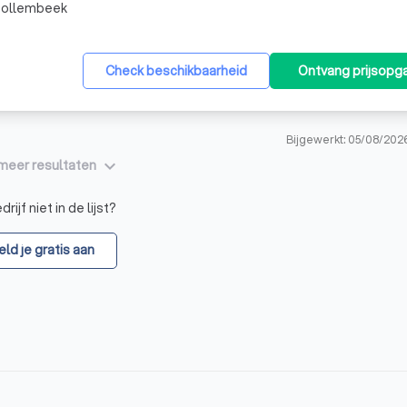
Tollembeek
Check beschikbaarheid
Ontvang prijsopg
Bijgewerkt: 05/08/202
keyboard_arrow_down
meer resultaten
rijf niet in de lijst?
ld je gratis aan