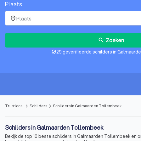
Plaats
place
Zoeken
search
29 geverifieerde schilders in Galmaar
verified_user
Trustlocal
Schilders
Schilders in Galmaarden Tollembeek
arrow_forward_ios
arrow_forward_ios
Schilders in Galmaarden Tollembeek
Bekijk de top 10 beste schilders in Galmaarden Tollembeek en om