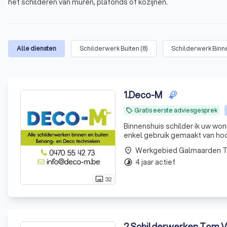
het schilderen van muren, plafonds of kozijnen.
Alle diensten
Schilderwerk Buiten
(
8
)
Schilderwerk Binn
1
.
Deco-M
Gratis eerste adviesgesprek
local_offer
Binnenshuis schilder ik uw won
enkel gebruik gemaakt van ho
prachtig eindresultaat kan gar
Werkgebied Galmaarden 
place
4 jaar actief
timelapse
32
photo_size_select_actual
2
.
Schilderwerken Tom V