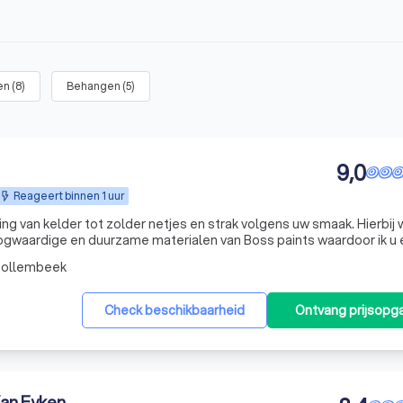
en
(
8
)
Behangen
(
5
)
9,0
Reageert binnen 1 uur
ing van kelder tot zolder netjes en strak volgens uw smaak. Hierbij
ogwaardige en duurzame materialen van Boss paints waardoor ik u
anderen. Ook voor het behangen van uw muren kan u bij mij terecht. 
Tollembeek
Check beschikbaarheid
Ontvang prijsopg
an Eyken