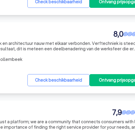
Check beschikbaarheid
Ontvang prijsopg
8,0
k en architectuur nauw met elkaar verbonden. Verftechniek is stee
ultaat, dit is meteen een deelbenadering van de werksfeer die er
Tollembeek
Check beschikbaarheid
Ontvang prijsopg
7,9
just a platform; we are a community that connects consumers with 
 importance of finding the right service provider for your needs, 
process as easy and efficient as possible. Our team of experts me