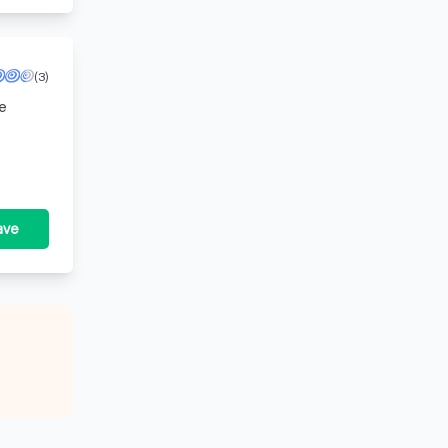
(3)
te
ave