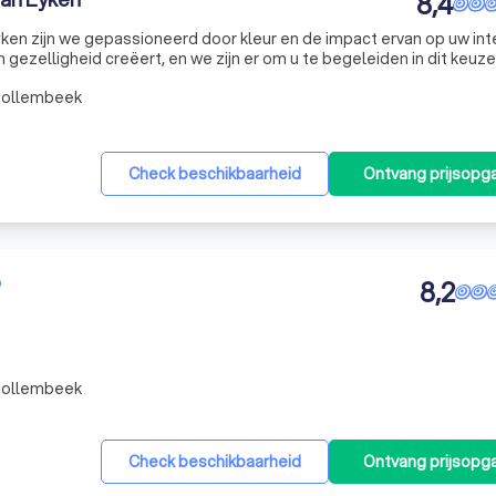
8,4
ken zijn we gepassioneerd door kleur en de impact ervan op uw inte
n gezelligheid creëert, en we zijn er om u te begeleiden in dit keuze
n tot een warme thuis of uw werkplek wilt transformeren tot
Tollembeek
Check beschikbaarheid
Ontvang prijsopg
8,2
Tollembeek
Check beschikbaarheid
Ontvang prijsopg