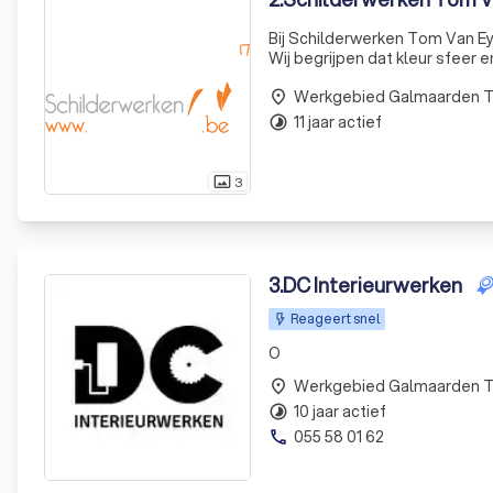
Bij Schilderwerken Tom Van Ey
Wij begrijpen dat kleur sfeer e
Of u nu uw huis wilt omtovere
Werkgebied Galmaarden 
place
11 jaar actief
timelapse
3
photo_size_select_actual
3
.
DC Interieurwerken
Reageert snel
O
Werkgebied Galmaarden 
place
10 jaar actief
timelapse
055 58 01 62
phone