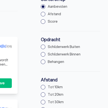
Aanbevolen
Afstand
Score
Opdracht
(11)
Schilderwerk Buiten
Schilderwerk Binnen
 wordt
Behangen
 een
Bui
Afstand
ave
Tot 10km
Tot 20km
Tot 30km