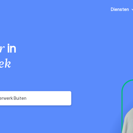
Diensten
in
r
ek
erwerk Buiten