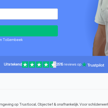
den Tollembeek
Uitstekend
2515
reviews op
geving op Trustlocal. Objectief & onafhankelijk. Voor schilderwer