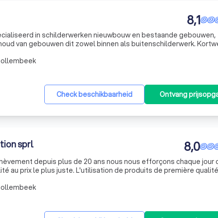
8,1
ecialiseerd in schilderwerken nieuwbouw en bestaande gebouwen,
houd van gebouwen dit zowel binnen als buitenschilderwerk. Kortw
e volledige realisatie tot en met de laatste afwerking.
Tollembeek
Check beschikbaarheid
Ontvang prijsopg
ion sprl
8,0
chèvement depuis plus de 20 ans nous nous efforçons chaque jour 
é au prix le plus juste. L'utilisation de produits de première qualité
mme de métier garantissant un niveau de finition irréprochable. Tr
Tollembeek