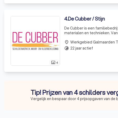
4
.
De Cubber / Stijn
De Cubber is een familiebedrij
materialen en technieken. Van 
Werkgebied Galmaarden 
place
22 jaar actief
timelapse
4
photo_size_select_actual
Tip! Prijzen van 4 schilders ver
Vergelijk en bespaar door 4 prijsopgaven van de 