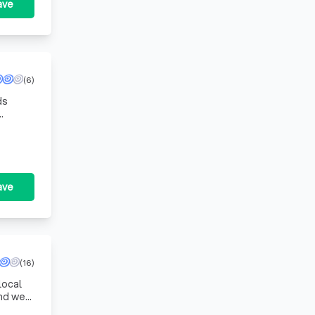
ave
(6)
ds
ave
(16)
local
and we
ticu