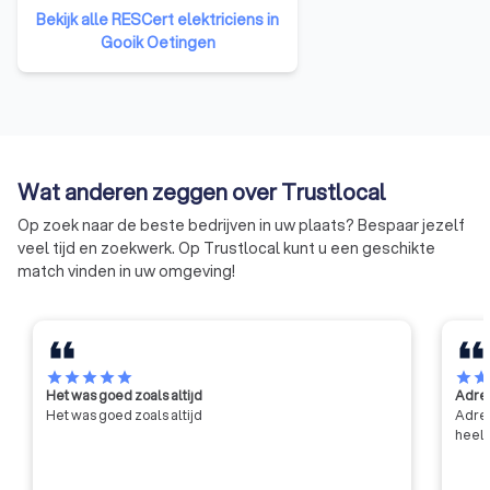
opgezet dat gericht is op het
Bekijk alle RESCert elektriciens in
opleiden en de certificatie van
Gooik Oetingen
betrouwbare en kwaliteitsvolle
installateurs. Het certificaat van
bekwaamheid toont dat de
aannemers een relevante
opleiding hebben gevolgd en
een erkend examen hebben
Wat anderen zeggen over Trustlocal
afgelegd.
Op zoek naar de beste bedrijven in uw plaats? Bespaar jezelf
veel tijd en zoekwerk. Op Trustlocal kunt u een geschikte
match vinden in uw omgeving!
star
star
star
star
star
star
sta
Het was goed zoals altijd
Adres
Het was goed zoals altijd
Adres
heel 