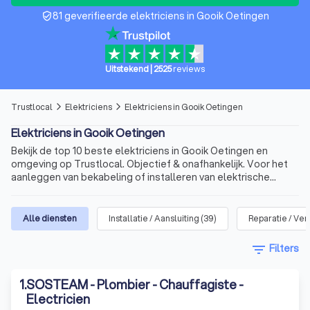
81 geverifieerde elektriciens in Gooik Oetingen
verified_user
Uitstekend
|
2525
reviews
Trustlocal
Elektriciens
Elektriciens in Gooik Oetingen
arrow_forward_ios
arrow_forward_ios
Elektriciens in Gooik Oetingen
Bekijk de top 10 beste elektriciens in Gooik Oetingen en
omgeving op Trustlocal. Objectief & onafhankelijk. Voor het
aanleggen van bekabeling of installeren van elektrische
apparatuur.
Alle diensten
Installatie / Aansluiting
(
39
)
Reparatie / Ve
filter_list
Filters
1
.
SOSTEAM - Plombier - Chauffagiste -
Electricien