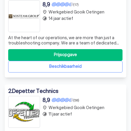
8,9
(17)
Werkgebied Gooik Oetingen
place
14 jaar actief
timelapse
At the heart of our operations, we are more than just a
troubleshooting company. We are a team of dedicated
professionals, committed to providing quality services
and ensuring the success of our interventions. Our
Prijsopgave
mission is simple: Clarity, Usability, and Effectiveness. We
believe in providing our
Beschikbaarheid
2
.
Depetter Technics
8,9
(58)
Werkgebied Gooik Oetingen
place
11 jaar actief
timelapse