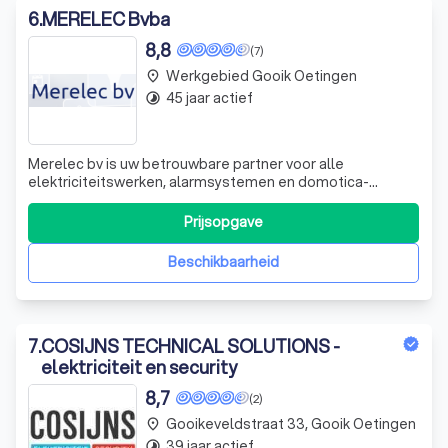
6
.
MERELEC Bvba
8,8
(7)
Werkgebied Gooik Oetingen
place
45 jaar actief
timelapse
Merelec bv is uw betrouwbare partner voor alle
elektriciteitswerken, alarmsystemen en domotica-
opdrachten. Met meer dan 40 jaar ervaring zijn wij een
gevestigd bedrijf in de regio Aalst – Ninove. Wij
Prijsopgave
onderscheiden ons door onze expertise in het ontwerpen
en uitvoeren van elektriciteitswerken voor zo
Beschikbaarheid
7
.
COSIJNS TECHNICAL SOLUTIONS -
elektriciteit en security
8,7
(2)
Gooikeveldstraat 33, Gooik Oetingen
place
39 jaar actief
timelapse