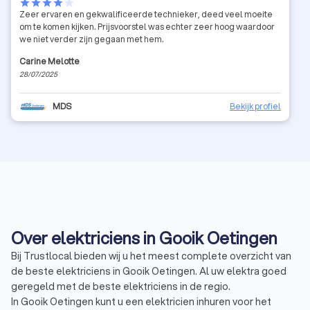
star
star
star
star
star
Zeer ervaren en gekwalificeerde technieker, deed veel moeite
om te komen kijken. Prijsvoorstel was echter zeer hoog waardoor
we niet verder zijn gegaan met hem.
Carine Melotte
28/07/2025
MDS
Bekijk profiel
Over elektriciens in Gooik Oetingen
Bij Trustlocal bieden wij u het meest complete overzicht van
de beste elektriciens in Gooik Oetingen. Al uw elektra goed
geregeld met de beste elektriciens in de regio.
In Gooik Oetingen kunt u een elektricien inhuren voor het