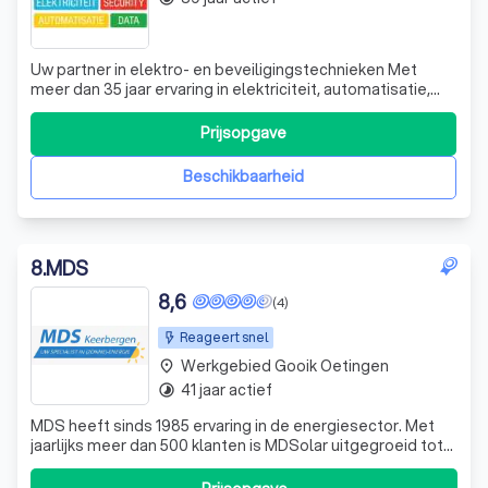
Uw partner in elektro- en beveiligingstechnieken Met
meer dan 35 jaar ervaring in elektriciteit, automatisatie,
databekabeling en beveiliging zijn wij de geschikte partner
voor uw project. COSIJNS TECH Wij bieden een
Prijsopgave
totaaloplossing op vlak van elektriciteit,
beveiligingsinstallaties, databekabeli
Beschikbaarheid
8
.
MDS
8,6
(4)
Reageert snel
Werkgebied Gooik Oetingen
place
41 jaar actief
timelapse
MDS heeft sinds 1985 ervaring in de energiesector. Met
jaarlijks meer dan 500 klanten is MDSolar uitgegroeid tot
een echte zonne-energie specialist. Er wordt enkel
gewerkt met topmerken zoals LG, Q Cells, AEG, Denim en