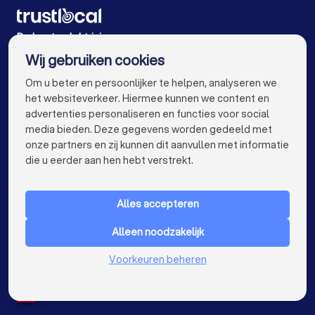
Elektriciens in Leuven
Elektriciens in Mechelen
Elektriciens in Kortrijk
Elektriciens in Hasselt
De beste elektriciens voor u
Wij gebruiken cookies
Elektriciens in Sint-Niklaas
Elektriciens in Genk
info@trustlocal.be
Om u beter en persoonlijker te helpen, analyseren we
Elektriciens in Roeselare
Elektriciens in Beveren
het websiteverkeer. Hiermee kunnen we content en
advertenties personaliseren en functies voor social
Elektriciens in Dendermonde
media bieden. Deze gegevens worden gedeeld met
onze partners en zij kunnen dit aanvullen met informatie
Elektriciens in Beringen
Elektriciens in Turnhout
keyboard_arrow_down
VOOR PARTICULIEREN
die u eerder aan hen hebt verstrekt.
Elektriciens in Dilbeek
keyboard_arrow_down
VOOR BEDRIJVEN
Elektriciens in Heist-op-den-Berg
Alles accepteren
keyboard_arrow_down
OVER TRUSTLOCAL
Elektriciens in Sint-Truiden
Elektriciens in Lokeren
Alleen noodzakelijk
LAND
Nederland
Voorkeuren beheren
Elektriciens in Brasschaat
Elektriciens in de buurt
België
Duitsland
Spanje