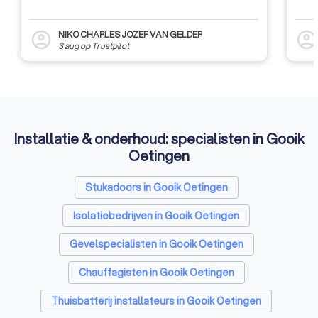
NIKO CHARLES JOZEF VAN GELDER
account_circle
account_circl
3 aug
op
Trustpilot
Installatie & onderhoud: specialisten in Gooik
Oetingen
Stukadoors in Gooik Oetingen
Isolatiebedrijven in Gooik Oetingen
Gevelspecialisten in Gooik Oetingen
Chauffagisten in Gooik Oetingen
Thuisbatterij installateurs in Gooik Oetingen