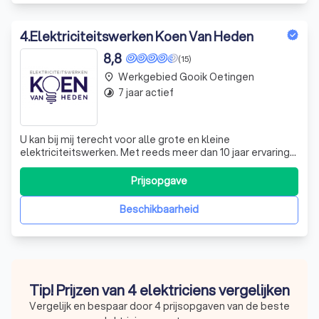
4
.
Elektriciteitswerken Koen Van Heden
8,8
(15)
Werkgebied Gooik Oetingen
place
7 jaar actief
timelapse
U kan bij mij terecht voor alle grote en kleine
elektriciteitswerken. Met reeds meer dan 10 jaar ervaring
als elektricien beschik ik over de nodige kennis om uw
elektriciteitswerken tot een goed einde te brengen. Dit
Prijsopgave
kan gaan van het plaatsen van stopcontacten, verlichting
en domotica tot de volledi
Beschikbaarheid
Tip! Prijzen van 4 elektriciens vergelijken
Vergelijk en bespaar door 4 prijsopgaven van de beste