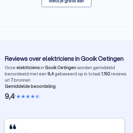
Meld je gratis aan
Reviews over elektriciens in Gooik Oetingen
Onze
elektriciens
in
Gooik Oetingen
worden gemiddeld
beoordeeld met een
9,4
gebaseerd op in totaal
1.192
reviews
uit
7
bronnen
Gemiddelde beoordeling
9,4
•
star
star
star
star
star_half