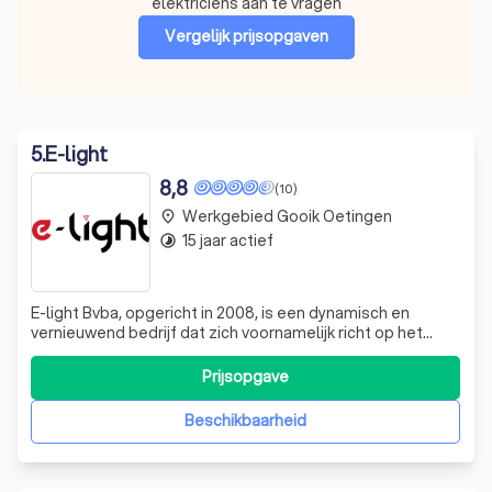
elektriciens aan te vragen
Vergelijk prijsopgaven
5
.
E-light
8,8
(10)
Werkgebied Gooik Oetingen
place
15 jaar actief
timelapse
E-light Bvba, opgericht in 2008, is een dynamisch en
vernieuwend bedrijf dat zich voornamelijk richt op het
elektrisch onderhoud van vastgoed, HVAC en renovatie-
villabouw. Wij onderscheiden ons door onze
Prijsopgave
professionele aanpak, ervaring en flexibiliteit. Onze
vakmensen volgen regelmatig scholingen om
Beschikbaarheid