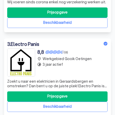
Wij voeren sinds corona enkel nog verzekering werken uit.
Prijsopgave
Beschikbaarheid
3
.
Electro Panis
8,8
(8)
Werkgebied Gooik Oetingen
place
3 jaar actief
timelapse
Zoekt u naar een elektricien in Geraardsbergen en
omstreken? Dan bent u op de juiste plek! Electro Panis is
uw betrouwbare partner in allerhande
elektriciteitswerken.
Prijsopgave
Beschikbaarheid