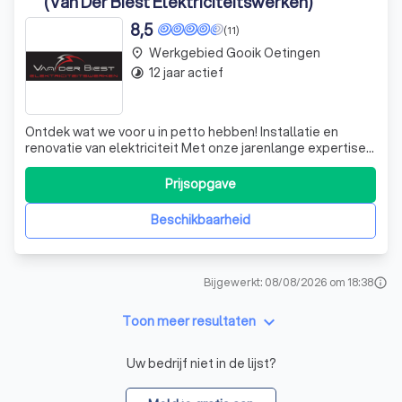
(Van Der Biest Elektriciteitswerken)
8,5
(11)
Werkgebied Gooik Oetingen
place
12 jaar actief
timelapse
Ontdek wat we voor u in petto hebben! Installatie en
renovatie van elektriciteit Met onze jarenlange expertise
bent u bij ons aan het juiste adres voor de
elektriciteitswerken in uw woning of bedrijfspand. Of het
Prijsopgave
nu om nieuwbouw of renovatie gaat, ons team staat klaar
om een mooi afgewerkte installa
Beschikbaarheid
Bijgewerkt: 08/08/2026 om 18:38
info
keyboard_arrow_down
Toon meer resultaten
Uw bedrijf niet in de lijst?