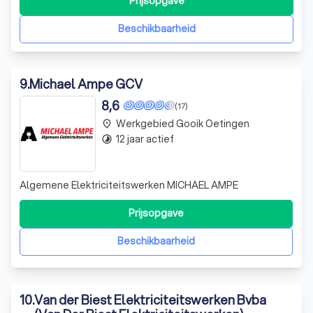
Prijsopgave
SolarEdge maar ook opkomende merken zoals Trinasolar
en Solax. Buiten zonne-energ
Beschikbaarheid
9
.
Michael Ampe GCV
8,6
(17)
Werkgebied Gooik Oetingen
place
12 jaar actief
timelapse
Algemene Elektriciteitswerken MICHAEL AMPE
Prijsopgave
Beschikbaarheid
10
.
Van der Biest Elektriciteitswerken Bvba