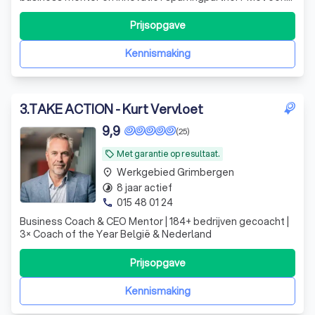
directe no-nonsense aanpak gaan we samen voor
keiharde resultaten. Let's meet!
Prijsopgave
Kennismaking
3
.
TAKE ACTION - Kurt Vervloet
9,9
(25)
Met garantie op resultaat.
local_offer
Werkgebied Grimbergen
place
8 jaar actief
timelapse
015 48 01 24
phone
Business Coach & CEO Mentor | 184+ bedrijven gecoacht |
3× Coach of the Year België & Nederland
Prijsopgave
Kennismaking