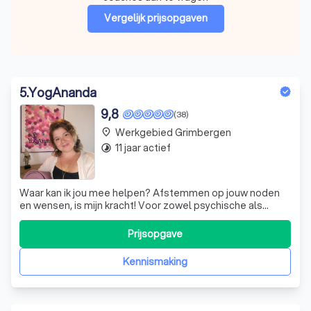
Vergelijk prijsopgaven
5
.
YogAnanda
9,8
(38)
Werkgebied Grimbergen
place
11 jaar actief
timelapse
Waar kan ik jou mee helpen? Afstemmen op jouw noden
en wensen, is mijn kracht! Voor zowel psychische als
fysieke klachten kan je bij mij terecht.
Prijsopgave
Kennismaking