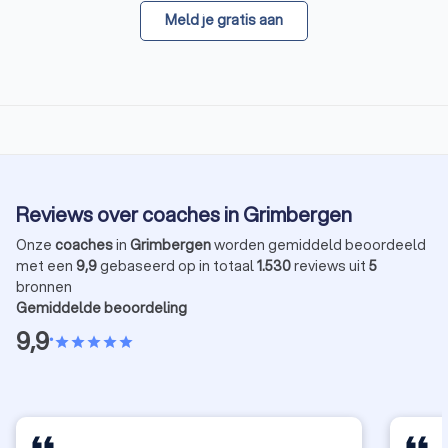
Meld je gratis aan
Reviews over coaches in Grimbergen
Onze
coaches
in
Grimbergen
worden gemiddeld beoordeeld
met een
9,9
gebaseerd op in totaal
1.530
reviews uit
5
bronnen
Gemiddelde beoordeling
9,9
•
star
star
star
star
star