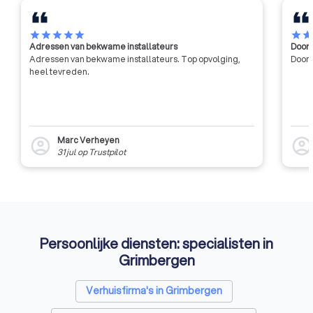
wat ICF Belgium een
internationale erkenning
opleverde, die officieel door ICF
star
star
star
star
star
star
sta
Adressen van bekwame installateurs
Door 
op wereldniveau werd bevestigd
Adressen van bekwame installateurs. Top opvolging,
Door 
in 2010 door de toekenning van
heel tevreden.
de Chartered Chapter voor ICF
Belgium.
Marc Verheyen
account_circle
account_circl
31 jul
op
Trustpilot
Persoonlijke diensten: specialisten in
Grimbergen
Verhuisfirma's in Grimbergen