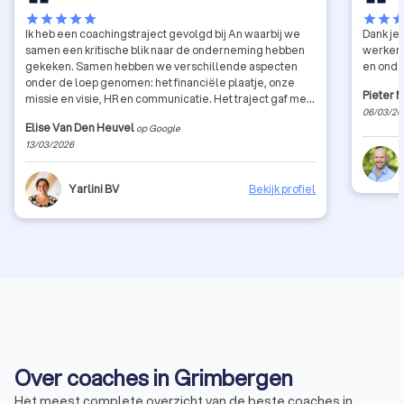
star
star
star
star
star
star
star
sta
Ik heb een coachingstraject gevolgd bij An waarbij we
Dank je 
samen een kritische blik naar de onderneming hebben
werken 
gekeken. Samen hebben we verschillende aspecten
en ond
onder de loep genomen: het financiële plaatje, onze
Pieter 
missie en visie, HR en communicatie. Het traject gaf me
06/03/20
waardevolle inzichten en concrete handvaten om
Elise Van Den Heuvel
op Google
verder te groeien als bedrijf. De begeleiding was
13/03/2026
professioneel, eerlijk en tegelijk heel motiverend.
Zeker een aanrader voor ondernemers die even willen
stilstaan bij hun werking en hun bedrijf naar een hoger
Yarlini BV
Bekijk profiel
niveau willen tillen.
Over coaches in Grimbergen
Het meest complete overzicht van de beste coaches in