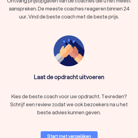
Ontvang prijsopgaven van de coaches die u het meest
verder te ontwikkelen.
aanspreken. De meeste coaches reageren binnen 24
In Grimbergen hebben wij 120 goede coaches gevonden. De
uur. Vind de beste coach met de beste prijs.
coaches in Grimbergen hebben een gemiddelde Trustlocal-
score van 8.7. Welke coach u ook kiest, via Trustlocal krijgt u
direct inzicht in de beste coaches voor uw situatie. We kunnen
u ook helpen door direct prijsopgaven aan te vragen bij
verschillende coaches. Zo kunt u eenvoudig de tarieven
vergelijken en de coach kiezen die het beste bij u past.
Laat de opdracht uitvoeren
Kies de beste coach voor uw opdracht. Tevreden?
Schrijf een review zodat we ook bezoekers na u het
beste advies kunnen geven.
Start met vergelijken