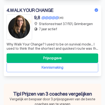
4
.
WALK YOUR CHANGE
9,8
(45)
Stationsstraat 37/101, Grimbergen
place
7 jaar actief
timelapse
Why Walk Your Change? I used to be on survival mode... I
used to think that the shortest and quickest route was the
best way to get me from point A to B. That the most
obvious path to achieve my goals was the most
Prijsopgave
straightforward road ahead. Right? However, taking
inspiration from my real-life
Kennismaking
Tip! Prijzen van 3 coaches vergelijken
Vergelijk en bespaar door 3 prijsopgaven van de beste
coaches aan te vragen