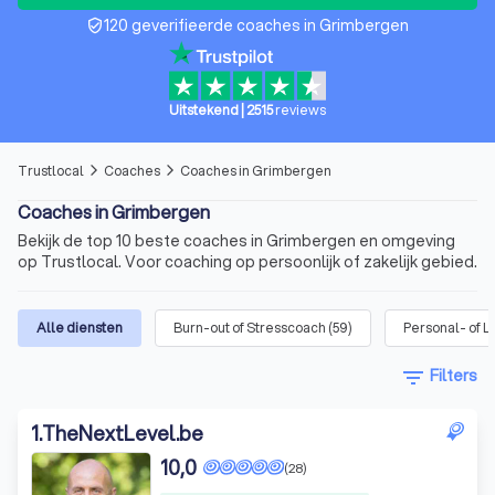
120 geverifieerde coaches in Grimbergen
verified_user
Uitstekend
|
2515
reviews
Trustlocal
Coaches
Coaches in Grimbergen
arrow_forward_ios
arrow_forward_ios
Coaches in Grimbergen
Bekijk de top 10 beste coaches in Grimbergen en omgeving
op Trustlocal. Voor coaching op persoonlijk of zakelijk gebied.
Alle diensten
Burn-out of Stresscoach
(
59
)
Personal- of L
filter_list
Filters
1
.
TheNextLevel.be
10,0
(28)