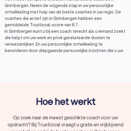
Grimbergen. Neem de volgende stap in uw persoonlijke
ontwikkeling met hulp van de beste coaches in uw regio. De
coaches die actief zijn in Grimbergen hebben een
gemiddelde Trustlocal-score van 8.7.
In Grimbergen kunt u bij een coach terecht als u iemand zoekt
die helpt om uw werk en privé gerelateerde doelen te
verwezenlijken. En uw persoonlijke ontwikkeling te
bevorderen door diepgaande persoonlijke inzichten die u uw
leven lang kunt inzetten. Tijdens de één op één coaching
worden er uiteenlopende vraagstukken behandeld, vaak
voorkomende onderwerpen zijn:
Burn-out / stress coach: bestemd voor hen die beter
met stress om willen kunnen gaan of minder stress
willen ervaren. En voor het voorkomen of sneller
herstellen van een burn-out.
Personal / life coach: een life coach of personal coach
Hoe het werkt
helpt u het leven te leiden zoals u dat wilt. De coach
helpt u inzicht in uzelf te krijgen, in uw echte drijfveren,
behoeften en kwaliteiten. Met deze inzichten en nieuwe
Op zoek naar de meest geschikte coach voor uw
vaardigheden kunt u uw doelen verwezenlijken.
opdracht? Bij Trustlocal vraagt u gratis en vrijblijvend
Budget / financial coach: helpt mensen die hun