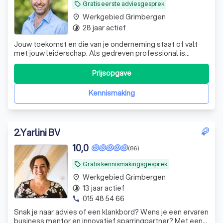
Gratis eerste adviesgesprek
local_offer
Werkgebied Grimbergen
place
28 jaar actief
timelapse
Jouw toekomst en die van je onderneming staat of valt
met jouw leiderschap. Als gedreven professional is
coaching dé manier om naar the next level te groeien,
persoonlijk én met je bedrijf.
Prijsopgave
Kennismaking
2
.
Yarlini BV
10,0
(86)
Gratis kennismakingsgesprek
local_offer
Werkgebied Grimbergen
place
13 jaar actief
timelapse
015 48 54 66
phone
Snak je naar advies of een klankbord? Wens je een ervaren
business mentor en innovatief sparringpartner? Met een