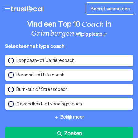
menu
Bedrijf aanmelden
Vind een Top 10
in
Coach
Grimbergen
Wijzig plaats
edit
Selecteer het type coach
Loopbaan- of Carrièrecoach
Personal- of Life coach
Burn-out of Stresscoach
Gezondheid- of voedingscoach
Bekijk meer
add
Zoeken
search