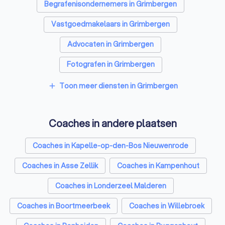
Begrafenisondernemers in Grimbergen
Vastgoedmakelaars in Grimbergen
Advocaten in Grimbergen
Fotografen in Grimbergen
Rijscholen in Grimbergen
Toon meer diensten in Grimbergen
add
Architecten in Grimbergen
Coaches in andere plaatsen
Psychologen in Grimbergen
Relatietherapeut in Grimbergen
Coaches in Kapelle-op-den-Bos Nieuwenrode
Reisbureaus in Grimbergen
Coaches in Asse Zellik
Coaches in Kampenhout
Personal trainers in Grimbergen
Coaches in Londerzeel Malderen
Coaches in Boortmeerbeek
Coaches in Willebroek