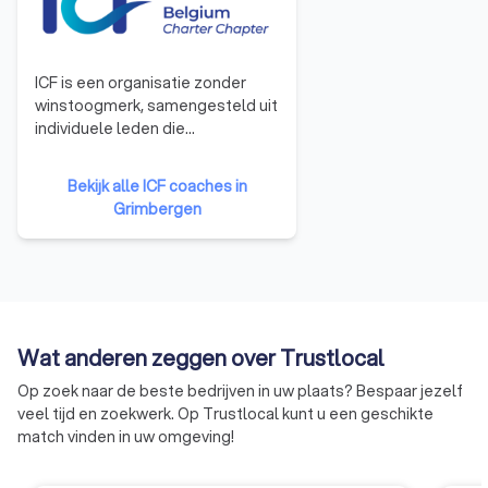
ICF is een organisatie zonder
winstoogmerk, samengesteld uit
individuele leden die
professionals zijn, afkomstig uit
de ganse wereld en die optreden
Bekijk alle ICF coaches in
als coach in het zakelijke of privé
Grimbergen
leven. ICF is op dit ogenblik de
grootste organisatie voor
coaches ter wereld. Zo telt deze
organisatie maar liefst meer dan
30.000 leden, afkomstig uit meer
dan 132 landen en gegroepeerd
Wat anderen zeggen over Trustlocal
in meer dan 165 afdelingen. Meer
dan 23.000 leden zijn
Op zoek naar de beste bedrijven in uw plaats? Bespaar jezelf
gecertificeerde coaches. In 2006
veel tijd en zoekwerk. Op Trustlocal kunt u een geschikte
werd ICF Belgium verkozen om
match vinden in uw omgeving!
de « European Coaching
Conference » te organiseren,