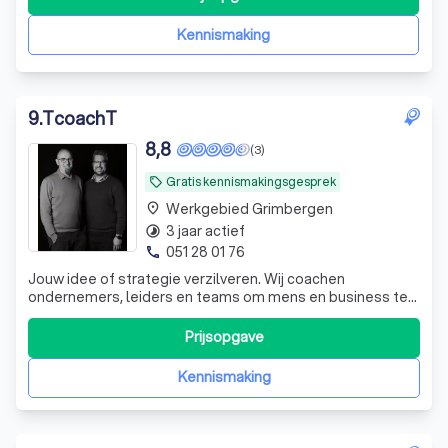
Kennismaking
9
.
TcoachT
8,8
(3)
Gratis kennismakingsgesprek
local_offer
Werkgebied Grimbergen
place
3 jaar actief
timelapse
051 28 01 76
phone
Jouw idee of strategie verzilveren. Wij coachen
ondernemers, leiders en teams om mens en business te
verbinden. Voor leiderschap met impact op basis van
verbinding en resultaten die blijven plakken.
Prijsopgave
Kennismaking