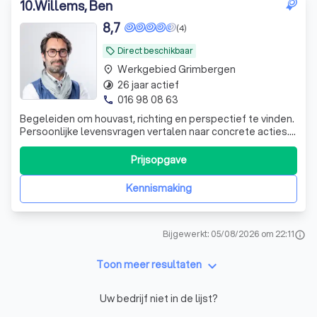
10
.
Willems, Ben
8,7
(4)
Direct beschikbaar
local_offer
Werkgebied Grimbergen
place
26 jaar actief
timelapse
016 98 08 63
phone
Begeleiden om houvast, richting en perspectief te vinden.
Persoonlijke levensvragen vertalen naar concrete acties.
Mensgericht, focus op resultaat: ik zet in beweging vanuit
je eigen kracht.
Prijsopgave
Kennismaking
Bijgewerkt: 05/08/2026 om 22:11
info
keyboard_arrow_down
Toon meer resultaten
Uw bedrijf niet in de lijst?