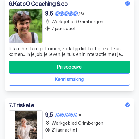
6
.
KatoO Coaching & co
9,6
(16)
Werkgebied Grimbergen
place
7 jaar actief
timelapse
Ik laat het terug stromen, zodat jij dichter bij jezelf kan
komen... in je job, je leven, je huis en in interactie met je
omgeving. 'Katrien is een straffe madame. You’ve
changed my life.' (K De Ro)
Prijsopgave
Kennismaking
7
.
Triskele
9,5
(10)
Werkgebied Grimbergen
place
21 jaar actief
timelapse