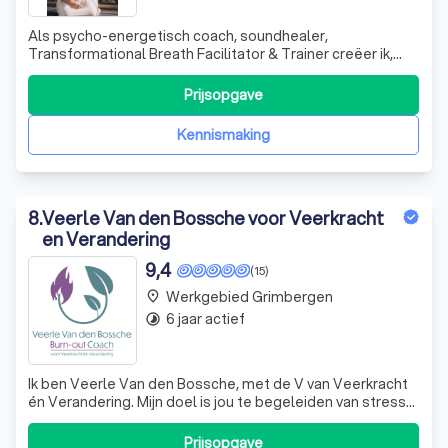
Als psycho-energetisch coach, soundhealer,
Transformational Breath Facilitator & Trainer creëer ik,
Goedele Van den Eynde, voor jou in mijn coachingspraktijk
in de buurt van Antwerpen een veilige ruimte waar je
Prijsopgave
helemaal jezelf kan zijn. Ik begeleid je op een innerlijk reis
naar de kern van je zijn
Kennismaking
8
.
Veerle Van den Bossche voor Veerkracht
en Verandering
9,4
(15)
Werkgebied Grimbergen
place
6 jaar actief
timelapse
Ik ben Veerle Van den Bossche, met de V van Veerkracht
én Verandering. Mijn doel is jou te begeleiden van stress
en burn-out naar Veerkrachtig in het leven te staan.
Daarvoor is Verandering nodig.
Prijsopgave