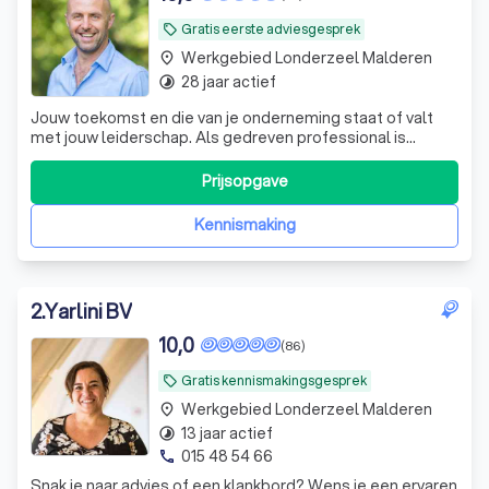
Gratis eerste adviesgesprek
local_offer
Werkgebied Londerzeel Malderen
place
28 jaar actief
timelapse
Jouw toekomst en die van je onderneming staat of valt
met jouw leiderschap. Als gedreven professional is
coaching dé manier om naar the next level te groeien,
persoonlijk én met je bedrijf.
Prijsopgave
Kennismaking
2
.
Yarlini BV
10,0
(86)
Gratis kennismakingsgesprek
local_offer
Werkgebied Londerzeel Malderen
place
13 jaar actief
timelapse
015 48 54 66
phone
Snak je naar advies of een klankbord? Wens je een ervaren