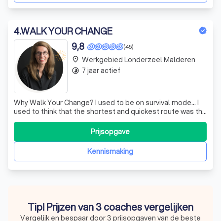
4
.
WALK YOUR CHANGE
9,8
(45)
Werkgebied Londerzeel Malderen
place
7 jaar actief
timelapse
Why Walk Your Change? I used to be on survival mode... I
used to think that the shortest and quickest route was the
best way to get me from point A to B. That the most
obvious path to achieve my goals was the most
Prijsopgave
straightforward road ahead. Right? However, taking
inspiration from my real-life
Kennismaking
Tip! Prijzen van 3 coaches vergelijken
Vergelijk en bespaar door 3 prijsopgaven van de beste