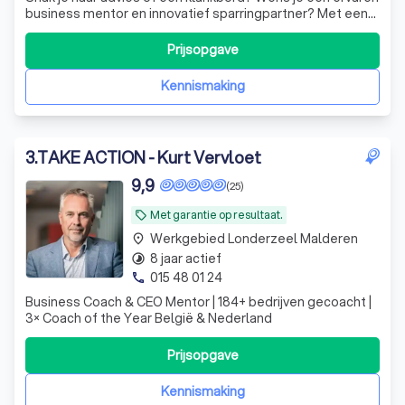
business mentor en innovatief sparringpartner? Met een
directe no-nonsense aanpak gaan we samen voor
keiharde resultaten. Let's meet!
Prijsopgave
Kennismaking
3
.
TAKE ACTION - Kurt Vervloet
9,9
(25)
Met garantie op resultaat.
local_offer
Werkgebied Londerzeel Malderen
place
8 jaar actief
timelapse
015 48 01 24
phone
Business Coach & CEO Mentor | 184+ bedrijven gecoacht |
3× Coach of the Year België & Nederland
Prijsopgave
Kennismaking