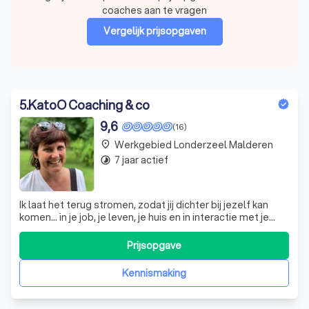
coaches aan te vragen
Vergelijk prijsopgaven
5
.
KatoO Coaching & co
9,6
(16)
Werkgebied Londerzeel Malderen
place
7 jaar actief
timelapse
Ik laat het terug stromen, zodat jij dichter bij jezelf kan
komen... in je job, je leven, je huis en in interactie met je
omgeving. 'Katrien is een straffe madame. You’ve
changed my life.' (K De Ro)
Prijsopgave
Kennismaking