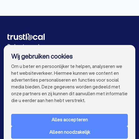
Coaches in Gent
Coaches in Brugge
Coaches in Leuven
Coaches in Aalst
Coaches in Mechelen
Coaches in Kortrijk
Coaches in Hasselt
Coaches in Sint-Niklaas
De beste coaches voor u
Wij gebruiken cookies
Coaches in Genk
Coaches in Roeselare
info@trustlocal.be
Om u beter en persoonlijker te helpen, analyseren we
Coaches in Beveren
Coaches in Dendermonde
het websiteverkeer. Hiermee kunnen we content en
advertenties personaliseren en functies voor social
Coaches in Beringen
Coaches in Turnhout
media bieden. Deze gegevens worden gedeeld met
onze partners en zij kunnen dit aanvullen met informatie
Coaches in Dilbeek
Coaches in Heist-op-den-Berg
keyboard_arrow_down
VOOR PARTICULIEREN
die u eerder aan hen hebt verstrekt.
Coaches in Sint-Truiden
Coaches in Lokeren
keyboard_arrow_down
VOOR BEDRIJVEN
Coaches in Brasschaat
Coaches in de buurt
Alles accepteren
keyboard_arrow_down
OVER TRUSTLOCAL
Alleen noodzakelijk
LAND