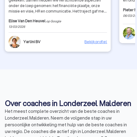
gekeken. Samen hebben we verschillende aspecten
en ond
onder de loep genomen: het financiële plaatje, onze
Pieter 
missie en visie, HR en communicatie. Het traject gaf me
06/03/20
waardevolle inzichten en concrete handvaten om
Elise Van Den Heuvel
op Google
verder te groeien als bedrijf. De begeleiding was
13/03/2026
professioneel, eerlijk en tegelijk heel motiverend.
Zeker een aanrader voor ondernemers die even willen
stilstaan bij hun werking en hun bedrijf naar een hoger
Yarlini BV
Bekijk profiel
niveau willen tillen.
Over coaches in Londerzeel Malderen
Het meest complete overzicht van de beste coaches in
Londerzeel Malderen. Neem de volgende stap in uw
persoonlijke ontwikkeling met hulp van de beste coaches in
uw regio. De coaches die actief zijn in Londerzeel Malderen