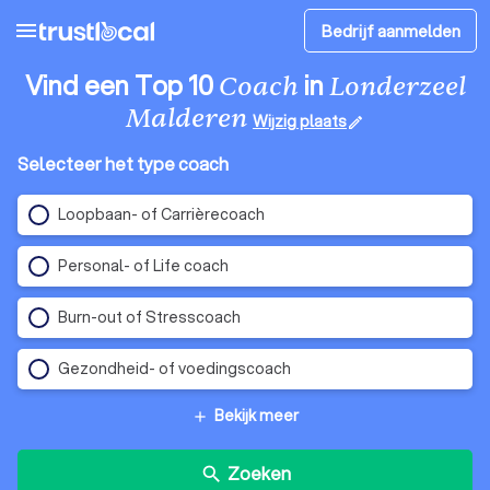
menu
Bedrijf aanmelden
Vind een Top 10
in
Coach
Londerzeel
Malderen
Wijzig plaats
edit
Selecteer het type coach
Loopbaan- of Carrièrecoach
Personal- of Life coach
Burn-out of Stresscoach
Gezondheid- of voedingscoach
Bekijk meer
add
Zoeken
search