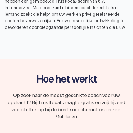
hebben een gemiddelde Trustlocal-score van 8.7.
In Londerzeel Malderen kunt u bij een coach terecht als u
iemand zoekt die helpt om uw werk en privé gerelateerde
doelen te verwezenlijken. En uw persoonlijke ontwikkeling te
bevorderen door diepgaande persoonlijke inzichten die u uw
leven lang kunt inzetten. Tijdens de één op één coaching
worden er uiteenlopende vraagstukken behandeld, vaak
voorkomende onderwerpen zijn:
Burn-out / stress coach: bestemd voor hen die beter
met stress om willen kunnen gaan of minder stress
willen ervaren. En voor het voorkomen of sneller
herstellen van een burn-out.
Personal / life coach: een life coach of personal coach
Hoe het werkt
helpt u het leven te leiden zoals u dat wilt. De coach
helpt u inzicht in uzelf te krijgen, in uw echte drijfveren,
behoeften en kwaliteiten. Met deze inzichten en nieuwe
Op zoek naar de meest geschikte coach voor uw
vaardigheden kunt u uw doelen verwezenlijken.
opdracht? Bij Trustlocal vraagt u gratis en vrijblijvend
Budget / financial coach: helpt mensen die hun
voorstellen op bij de beste coaches in Londerzeel
financiële huishouding goed op orde te krijgen.
Malderen.
Gezinscoach / kindercoach: een gezinscoach staat
gezinnen bij met uiteenlopende problemen. Zo kunnen
jongere kinderen geholpen worden bij het ontdekken van