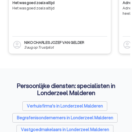
Het was goed zoals altijd
Adres
op wereldniveau werd bevestigd
Het was goed zoals altijd
Adres
in 2010 door de toekenning van
heel 
de Chartered Chapter voor ICF
Belgium.
NIKO CHARLES JOZEF VAN GELDER
account_circle
account_circl
3 aug
op
Trustpilot
Persoonlijke diensten: specialisten in
Londerzeel Malderen
Verhuisfirma's in Londerzeel Malderen
Begrafenisondernemers in Londerzeel Malderen
Vastgoedmakelaars in Londerzeel Malderen