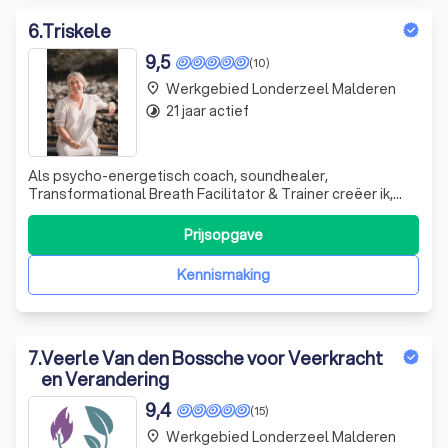
6
.
Triskele
9,5
(10)
Werkgebied Londerzeel Malderen
place
21 jaar actief
timelapse
Als psycho-energetisch coach, soundhealer,
Transformational Breath Facilitator & Trainer creëer ik,
Goedele Van den Eynde, voor jou in mijn coachingspraktijk
in de buurt van Antwerpen een veilige ruimte waar je
Prijsopgave
helemaal jezelf kan zijn. Ik begeleid je op een innerlijk reis
naar de kern van je zijn
Kennismaking
7
.
Veerle Van den Bossche voor Veerkracht
en Verandering
9,4
(15)
Werkgebied Londerzeel Malderen
place