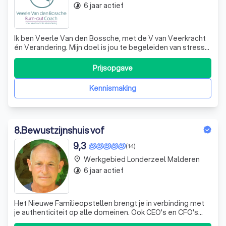
6 jaar actief
timelapse
Ik ben Veerle Van den Bossche, met de V van Veerkracht
én Verandering. Mijn doel is jou te begeleiden van stress
en burn-out naar Veerkrachtig in het leven te staan.
Daarvoor is Verandering nodig.
Prijsopgave
Kennismaking
8
.
Bewustzijnshuis vof
9,3
(14)
Werkgebied Londerzeel Malderen
place
6 jaar actief
timelapse
Het Nieuwe Familieopstellen brengt je in verbinding met
je authenticiteit op alle domeinen. Ook CEO's en CFO's
psychologen artsen komen naar Bewustzijnshuis.