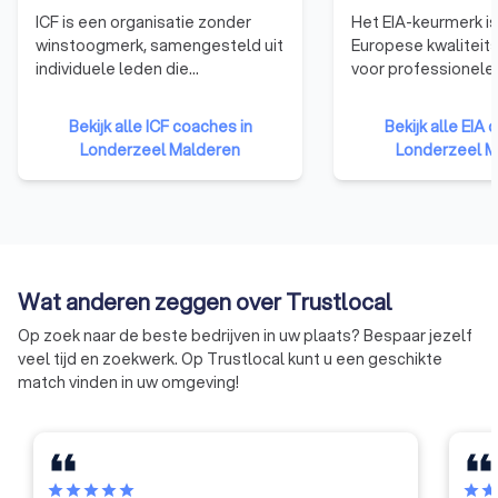
ICF is een organisatie zonder
Het EIA-keurmerk is
winstoogmerk, samengesteld uit
Europese kwaliteit
individuele leden die
voor professionele
professionals zijn, afkomstig uit
coach met EIA-keu
de ganse wereld en die optreden
altijd aan strenge
Bekijk alle ICF coaches in
Bekijk alle EIA 
als coach in het zakelijke of privé
kwaliteitseisen, vol
Londerzeel Malderen
Londerzeel M
leven. ICF is op dit ogenblik de
Internationale Ethi
grootste organisatie voor
is zichzelf continu 
coaches ter wereld. Zo telt deze
ontwikkelen.
organisatie maar liefst meer dan
30.000 leden, afkomstig uit meer
dan 132 landen en gegroepeerd
Wat anderen zeggen over Trustlocal
in meer dan 165 afdelingen. Meer
dan 23.000 leden zijn
Op zoek naar de beste bedrijven in uw plaats? Bespaar jezelf
gecertificeerde coaches. In 2006
veel tijd en zoekwerk. Op Trustlocal kunt u een geschikte
werd ICF Belgium verkozen om
match vinden in uw omgeving!
de « European Coaching
Conference » te organiseren,
wat ICF Belgium een
internationale erkenning
opleverde, die officieel door ICF
star
star
star
star
star
star
sta