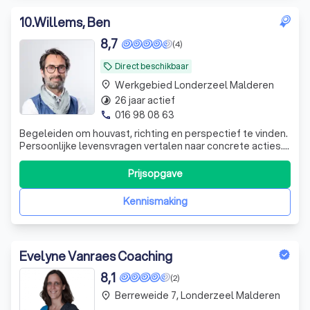
10
.
Willems, Ben
8,7
(4)
Direct beschikbaar
local_offer
Werkgebied Londerzeel Malderen
place
26 jaar actief
timelapse
016 98 08 63
phone
Begeleiden om houvast, richting en perspectief te vinden.
Persoonlijke levensvragen vertalen naar concrete acties.
Mensgericht, focus op resultaat: ik zet in beweging vanuit
je eigen kracht.
Prijsopgave
Kennismaking
Evelyne Vanraes Coaching
8,1
(2)
Berreweide 7, Londerzeel Malderen
place