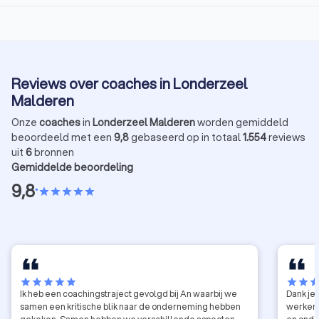
Reviews over coaches in Londerzeel
Malderen
Onze
coaches
in
Londerzeel Malderen
worden gemiddeld
beoordeeld met een
9,8
gebaseerd op in totaal
1.554
reviews
uit
6
bronnen
Gemiddelde beoordeling
9,8
•
star
star
star
star
star
star
star
star
star
star
star
star
sta
Ik heb een coachingstraject gevolgd bij An waarbij we
Dank je 
samen een kritische blik naar de onderneming hebben
werken 