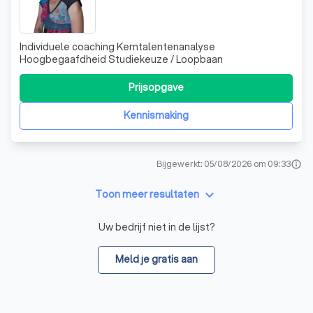
Individuele coaching Kerntalentenanalyse
Hoogbegaafdheid Studiekeuze / Loopbaan
Prijsopgave
Kennismaking
Bijgewerkt: 05/08/2026 om 09:33
info
keyboard_arrow_down
Toon meer resultaten
Uw bedrijf niet in de lijst?
Meld je gratis aan