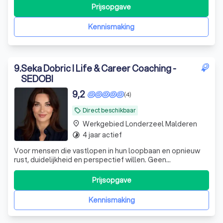
Prijsopgave
Kennismaking
9
.
Seka Dobric I Life & Career Coaching -
SEDOBI
9,2
(4)
Direct beschikbaar
local_offer
Werkgebied Londerzeel Malderen
place
4 jaar actief
timelapse
Voor mensen die vastlopen in hun loopbaan en opnieuw
rust, duidelijkheid en perspectief willen. Geen
standaardtrajecten, maar coaching op maat,
resultaatgericht en met respect voor jouw tempo.
Prijsopgave
Kennismaking