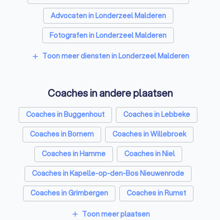
Advocaten in Londerzeel Malderen
Fotografen in Londerzeel Malderen
Rijscholen in Londerzeel Malderen
Toon meer diensten in Londerzeel Malderen
add
Architecten in Londerzeel Malderen
Coaches in andere plaatsen
Psychologen in Londerzeel Malderen
Relatietherapeut in Londerzeel Malderen
Coaches in Buggenhout
Coaches in Lebbeke
Reisbureaus in Londerzeel Malderen
Coaches in Bornem
Coaches in Willebroek
Personal trainers in Londerzeel Malderen
Coaches in Hamme
Coaches in Niel
Coaches in Kapelle-op-den-Bos Nieuwenrode
Coaches in Grimbergen
Coaches in Rumst
Coaches in Asse Zellik
Coaches in Antwerpen
Toon meer plaatsen
add