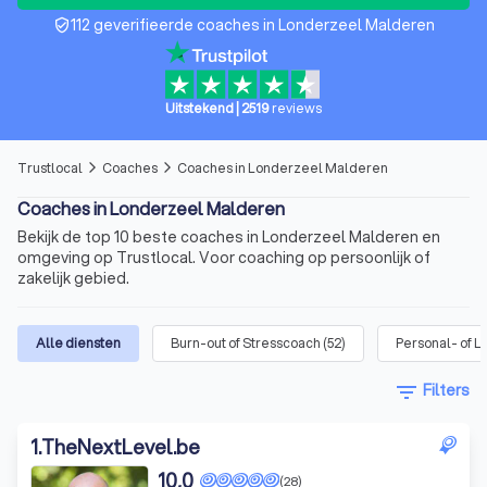
112 geverifieerde coaches in Londerzeel Malderen
verified_user
Uitstekend
|
2519
reviews
Trustlocal
Coaches
Coaches in Londerzeel Malderen
arrow_forward_ios
arrow_forward_ios
Coaches in Londerzeel Malderen
Bekijk de top 10 beste coaches in Londerzeel Malderen en
omgeving op Trustlocal. Voor coaching op persoonlijk of
zakelijk gebied.
Alle diensten
Burn-out of Stresscoach
(
52
)
Personal- of L
filter_list
Filters
1
.
TheNextLevel.be
10,0
(28)