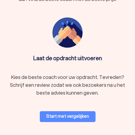
kiest, via Trustlocal krijgt u direct inzicht in de beste coaches
voor uw situatie. We kunnen u ook helpen door direct
prijsopgaven aan te vragen bij verschillende coaches. Zo kunt
u eenvoudig de tarieven vergelijken en de coach kiezen die
het beste bij u past.
Laat de opdracht uitvoeren
Kies de beste coach voor uw opdracht. Tevreden?
Schrijf een review zodat we ook bezoekers na u het
beste advies kunnen geven.
Start met vergelijken