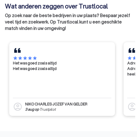
uitvoeren van de
Wat anderen zeggen over Trustlocal
werkzaamheden.
Op zoek naar de beste bedrijven in uw plaats? Bespaar jezelf
veel tijd en zoekwerk. Op Trustlocal kunt u een geschikte
match vinden in uw omgeving!
star
star
star
star
star
star
sta
Het was goed zoals altijd
Adres
Het was goed zoals altijd
Adres
heel 
NIKO CHARLES JOZEF VAN GELDER
account_circle
account_circl
3 aug
op
Trustpilot