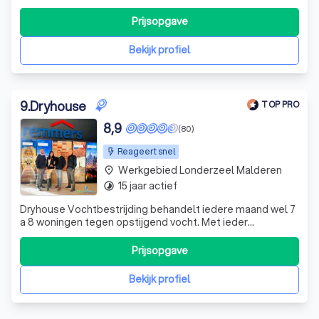
behandelen van muren tegen opstijgend vocht. Dryguard
is een gezonde KMO met een meewerkende zaakvoerder
Prijsopgave
dat zich richt op klanten die zo budgetvriendelijk mogelijk
willen injecteren tegen opstijgen
Bekijk profiel
9
.
Dryhouse
TOP PRO
8,9
(80)
Reageert snel
Werkgebied Londerzeel Malderen
place
15 jaar actief
timelapse
Dryhouse Vochtbestrijding behandelt iedere maand wel 7
a 8 woningen tegen opstijgend vocht. Met ieder
vochtprobleem weten we raad. Dryhouse biedt
verschillende effectieve vochtbestrijdingsmethodes aan
Prijsopgave
die elk type vochtprobleem gegarandeerd oplossen.
Dryhouse bestrijdt opstijgend vocht, doorslaand
Bekijk profiel