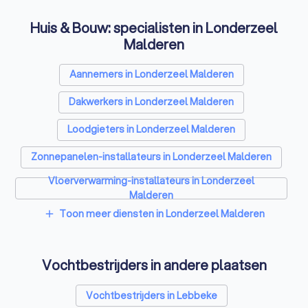
Huis & Bouw: specialisten in Londerzeel
Malderen
Aannemers in Londerzeel Malderen
Dakwerkers in Londerzeel Malderen
Loodgieters in Londerzeel Malderen
Zonnepanelen-installateurs in Londerzeel Malderen
Vloerverwarming-installateurs in Londerzeel
Malderen
Toon meer diensten in Londerzeel Malderen
add
Airco installateurs in Londerzeel Malderen
Ramen en deuren specialisten in Londerzeel Malderen
Vochtbestrijders in andere plaatsen
Laadpaal installateurs in Londerzeel Malderen
Vochtbestrijders in Lebbeke
Zonwering specialisten in Londerzeel Malderen