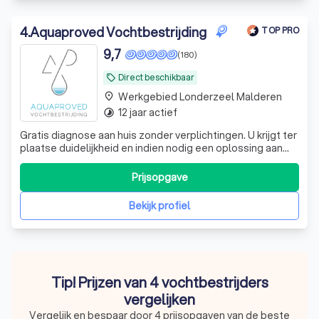
4
.
Aquaproved Vochtbestrijding
TOP PRO
9,7
(180)
Direct beschikbaar
local_offer
Werkgebied Londerzeel Malderen
place
12 jaar actief
timelapse
Gratis diagnose aan huis zonder verplichtingen. U krijgt ter
plaatse duidelijkheid en indien nodig een oplossing aan
een vaste prijs. Meer dan 4.500 werken sinds 2014. Tot 30
jaar garantie. Hulp bij premies. Vocht in huis? Dan wilt u
Prijsopgave
weten wat er aan de hand is en wat het eventueel zou
kosten om h
Bekijk profiel
Tip! Prijzen van 4 vochtbestrijders
vergelijken
Vergelijk en bespaar door 4 prijsopgaven van de beste