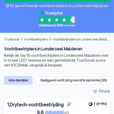
32 geverifieerde vochtbestrijders in Londerzeel Malderen
verified_user
Uitstekend
|
2519
reviews
Trustlocal
Vochtbestrijders
Vochtbestrijders in Londerzeel Malderen
arrow_forward_ios
arrow_forward_ios
Vochtbestrijders in Londerzeel Malderen
Bekijk de top 10 vochtbestrijders in Londerzeel Malderen met
in totaal 1,207 reviews en een gemiddelde Trustlocal-score
van 8.8 | Bekijk, vergelijk & bespaar.
Alle diensten
Opstijgend vocht (uit grond of kruipruimte)
(
20
)
filter_list
Filters
1
.
Drytech-vochtbestrijding
TOP PRO
9,8
(47)