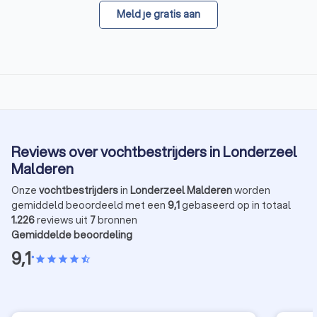
Meld je gratis aan
Reviews over vochtbestrijders in Londerzeel
Malderen
Onze
vochtbestrijders
in
Londerzeel Malderen
worden
gemiddeld beoordeeld met een
9,1
gebaseerd op in totaal
1.226
reviews uit
7
bronnen
Gemiddelde beoordeling
9,1
•
star
star
star
star
star_half