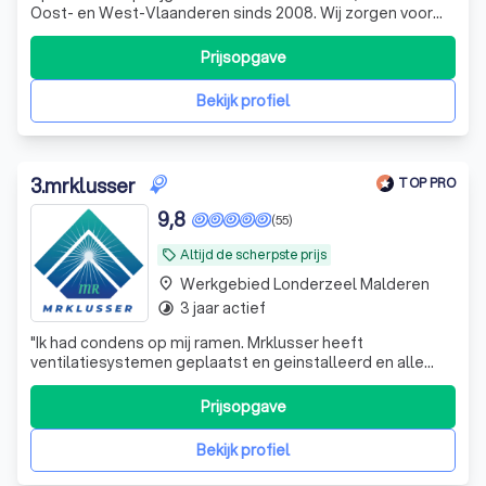
Oost- en West-Vlaanderen sinds 2008. Wij zorgen voor
een gezonde, droge woning met blijvend resultaat en een
verzorgde afwerking. 30j garantie.
Prijsopgave
Bekijk profiel
3
.
mrklusser
TOP PRO
9,8
(55)
Altijd de scherpste prijs
local_offer
Werkgebied Londerzeel Malderen
place
3 jaar actief
timelapse
"
Ik had condens op mij ramen. Mrklusser heeft
ventilatiesystemen geplaatst en geinstalleerd en alle
condens is weg. Ik ben zeer tevreden. Zeker aan te raden.
"
Prijsopgave
Bekijk profiel