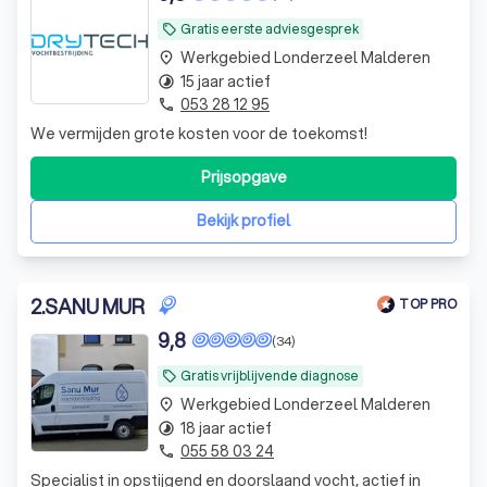
Gratis eerste adviesgesprek
local_offer
Werkgebied Londerzeel Malderen
place
15 jaar actief
timelapse
053 28 12 95
phone
We vermijden grote kosten voor de toekomst!
Prijsopgave
Bekijk profiel
2
.
SANU MUR
TOP PRO
9,8
(34)
Gratis vrijblijvende diagnose
local_offer
Werkgebied Londerzeel Malderen
place
18 jaar actief
timelapse
055 58 03 24
phone
Specialist in opstijgend en doorslaand vocht, actief in