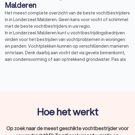
Malderen
Het meest complete overzicht van de beste vochtbestrijders
in in Londerzeel Malderen. Geen kans voor vocht of schimmel
met de beste vochtbestrijders in uw regio.
In in Londerzeel Malderen kunt u vochtbestrijdingsbedrijven
vinden voor het bestrijden van vochtproblemen in woningen
en panden. Vochtplekken kunnen op verschillenden manieren
ontstaan. Denk daarbij aan vocht dat via gevels binnenkomt,
aan condensvorming of aan optrekkend grondwater. Pas als
de oorzaak achterhaald is, kunt u de problemen effectief
laten aanpakken.
Optrekkend vocht:
optrekkend of opstijgend vocht
ontstaat meestal door een probleem in de fundering of
door grondwater. Opstijgend vocht heeft als gevolg dat
het de muren laag bij de grond aantast en er
vochtplekken en schimmelplekken vormen.
Doorslaand vocht:
doorslaan vocht ontstaat vaak bij
Hoe het werkt
poreuze of beschadigde muren. Neerslag kan daardoor
in de gevel dringen. Uiteindelijk worden vochtige plekken
zichtbaar op de binnenmuur en leidt het tot schimmel.
Op zoek naar de meest geschikte vochtbestrijder voor
Vocht in kruipruimte of kelder:
Vocht in de kruipruimte of