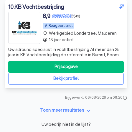
10
.
KB Vochtbestrijding
8,9
(43)
Reageert snel
Werkgebied Londerzeel Malderen
place
13 jaar actief
timelapse
Uw allround specialist in vochtbestrijding Al meer dan 25
jaar is KB Vochtbestrijding de referentie in Rumst, Boom,
Ranst en Antwerpen. Wij verlossen u van al uw
vochtproblemen en doen daarvoor een beroep op onze
Prijsopgave
kennis en ervaring. Elk vochtprobleem is anders. Daarom
zorgen we altijd voor een oplos
Bekijk profiel
Bijgewerkt: 06/08/2026 om 09:20
info
keyboard_arrow_down
Toon meer resultaten
Uw bedrijf niet in de lijst?