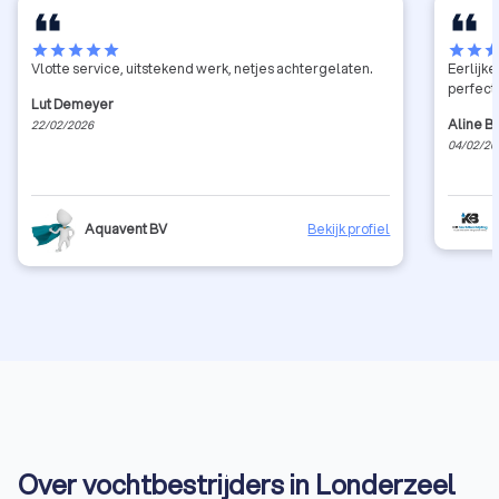
star
star
star
star
star
star
star
sta
Vlotte service, uitstekend werk, netjes achtergelaten.
Eerlijk
perfect
Lut Demeyer
Aline B
22/02/2026
04/02/20
Aquavent BV
Bekijk profiel
Over vochtbestrijders in Londerzeel