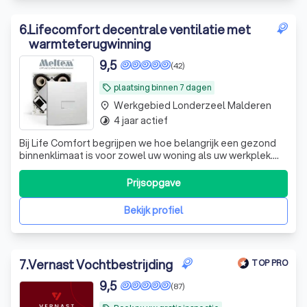
6
.
Lifecomfort decentrale ventilatie met
warmteterugwinning
9,5
(42)
plaatsing binnen 7 dagen
local_offer
Werkgebied Londerzeel Malderen
place
4 jaar actief
timelapse
Bij Life Comfort begrijpen we hoe belangrijk een gezond
binnenklimaat is voor zowel uw woning als uw werkplek.
Wij zijn gespecialiseerd in het bieden van oplossingen
voor vochtproblemen, zoals schimmel en condensatie,
Prijsopgave
door middel van onze geavanceerde decentrale
ventilatie-units. Als exclusieve verd
Bekijk profiel
7
.
Vernast Vochtbestrijding
TOP PRO
9,5
(87)