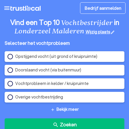
menu
Bedrijf aanmelden
Vind een Top 10
in
Vochtbestrijder
Londerzeel Malderen
Wijzig plaats
edit
Selecteer het vochtprobleem
Opstijgend vocht (uit grond of kruipruimte)
Doorslaand vocht (via buitenmuur)
Vochtprobleem in kelder / kruipruimte
Overige vochtbestrijding
Bekijk meer
add
Zoeken
search