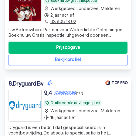
Boek nu uw gratis inspectie
local_offer
Werkgebied Londerzeel Malderen
place
2 jaar actief
timelapse
03 808 13 02
phone
Uw Betrouwbare Partner voor Waterdichte Oplossingen.
Boek nu uw Gratis Inspectie, uitgevoerd door een
Bouwkundig Ingenieur, en ontvang meteen een Oplossing
Ter Plaatse. Geniet van Extra Voordelen zoals Premies tot
Prijsopgave
50%, en tot 30 Jaar Garantie. Welkom bij Vernast, waar
vakmanschap en klanttevredenhe
Bekijk profiel
8
.
Dryguard Bv
TOP PRO
9,4
(117)
Gratis eerste adviesgesprek
local_offer
Werkgebied Londerzeel Malderen
place
16 jaar actief
timelapse
Dryguard is een bedrijf dat gespecialiseerd is in
vochtbestrijding. De absolute specialisatie is het