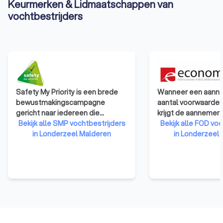
Keurmerken & Lidmaatschappen van
vochtbestrijders
Safety My Priority is een brede
Wanneer een aanne
bewustmakingscampagne
aantal voorwaarden
gericht naar iedereen die
krijgt de aannemer
beroepshalve met bouwen en
Bekijk alle SMP vochtbestrijders
van de bevoegde r
Bekijk alle FOD voc
verbouwen te maken heeft. Een
in Londerzeel Malderen
minister op advies 
in Londerzeel
collectief bewustzijn omtrent
federale erkennin
risicopreventie en veiligheid
De erkenning geeft
moet het hoge aantal
aanbestedende ov
arbeidsongevallen in de
nodige vertrouwen 
Belgische bouwsector
goede en degelijke 
terugschroeven. Aannemers die
van de werken. De e
hieraan deelnemen zullen veilig
met andere woorde
denken en handelen bij het
kwaliteitslabel.