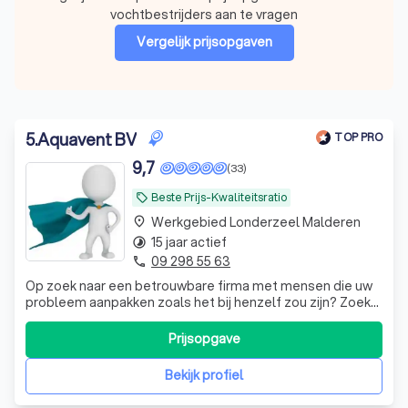
vochtbestrijders aan te vragen
Vergelijk prijsopgaven
5
.
Aquavent BV
TOP PRO
9,7
(33)
Beste Prijs-Kwaliteitsratio
local_offer
Werkgebied Londerzeel Malderen
place
15 jaar actief
timelapse
09 298 55 63
phone
Op zoek naar een betrouwbare firma met mensen die uw
probleem aanpakken zoals het bij henzelf zou zijn? Zoek
niet verder en contacteer Aquavent voor een eerlijke
diagnose en kwalitatieve uitvoering!
Prijsopgave
Bekijk profiel