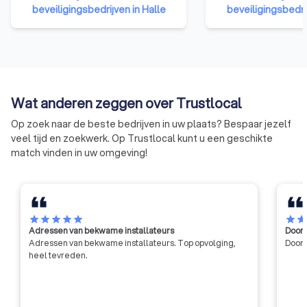
beschermen tegen diefstal of
bedrijven en zelfst
beveiligingsbedrijven in Halle
beveiligingsbedrij
inbraak, moet u op een
ondernemers uit d
betrouwbare beveiligingsketen
We behartigen de b
kunnen rekenen. Het INCERT-
de overheid, in de 
label certificeert installateurs
publieke opinie en i
die blijk geven van knowhow en
met de andere soci
die beantwoorden aan een zeer
Wat anderen zeggen over Trustlocal
hoog serviceniveau. INCERT
certificeert ook de producten die
Op zoek naar de beste bedrijven in uw plaats? Bespaar jezelf
gebruikt worden en de
veel tijd en zoekwerk. Op Trustlocal kunt u een geschikte
alarmcentrales die instaan voor
match vinden in uw omgeving!
het beheer en de afhandeling
van de alarmen die ze
automatisch binnenkrijgen.
star
star
star
star
star
star
sta
Adressen van bekwame installateurs
Door 
Adressen van bekwame installateurs. Top opvolging,
Door 
heel tevreden.