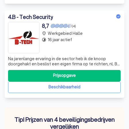
4
.
B - Tech Security
8,7
(4)
Werkgebied Halle
place
16 jaar actief
timelapse
Na jarenlange ervaring in de sector heb ik de knoop
doorgehakt en beslist een eigen firma op te richten, nl. B-
Tech Security Vof. B-Tech Security biedt u een
totaaloplossing wanneer het gaat om beveiliging voor
Prijsopgave
zowel particulieren als bedrijven. Wij zijn met name
gespecialiseerd in alarm,
Beschikbaarheid
Tip! Prijzen van 4 beveiligingsbedrijven
vergelijken