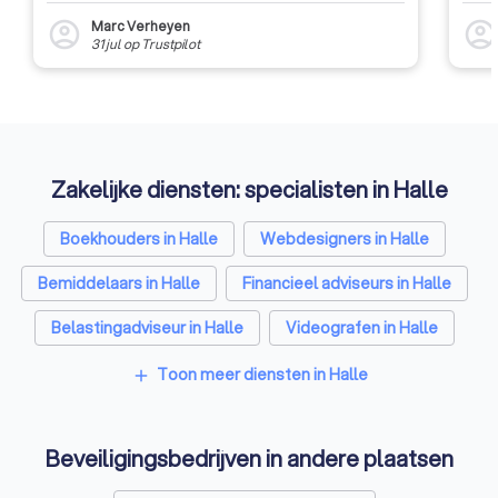
Marc Verheyen
account_circle
account_circl
31 jul
op
Trustpilot
Zakelijke diensten: specialisten in Halle
Boekhouders in Halle
Webdesigners in Halle
Bemiddelaars in Halle
Financieel adviseurs in Halle
Belastingadviseur in Halle
Videografen in Halle
Toon meer diensten in Halle
add
Beveiligingsbedrijven in andere plaatsen