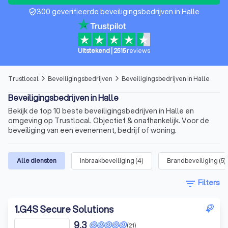
300 geverifieerde beveiligingsbedrijven in Halle
verified_user
Uitstekend
|
2515
reviews
Trustlocal
Beveiligingsbedrijven
Beveiligingsbedrijven in Halle
arrow_forward_ios
arrow_forward_ios
Beveiligingsbedrijven in Halle
Bekijk de top 10 beste beveiligingsbedrijven in Halle en
omgeving op Trustlocal. Objectief & onafhankelijk. Voor de
beveiliging van een evenement, bedrijf of woning.
Alle diensten
Inbraakbeveiliging
(
4
)
Brandbeveiliging
(
5
)
filter_list
Filters
1
.
G4S Secure Solutions
9,3
(21)