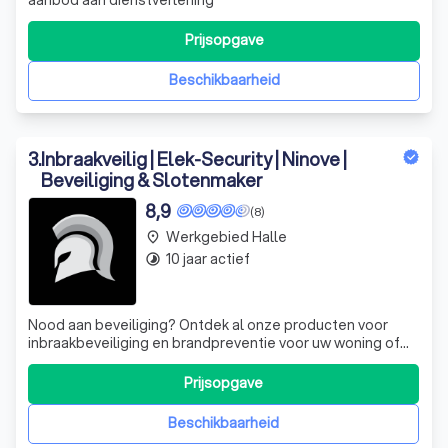
Prijsopgave
Beschikbaarheid
3
.
Inbraakveilig | Elek-Security | Ninove |
Beveiliging & Slotenmaker
8,9
(8)
Werkgebied Halle
place
10 jaar actief
timelapse
Nood aan beveiliging? Ontdek al onze producten voor
inbraakbeveiliging en brandpreventie voor uw woning of
bedrijf. Vraag ons professioneel advies en we komen naar
je toe en maken graag een studie van je woning en een
Prijsopgave
vrijblijvende prijsofferte. Waarvoor kan je bij
inbraakveilig.be terecht? > Alarms
Beschikbaarheid