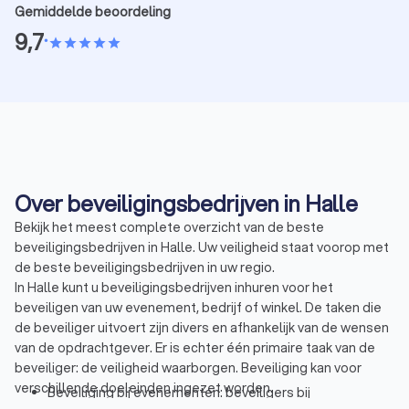
Gemiddelde beoordeling
9,7
•
star
star
star
star
star
Over beveiligingsbedrijven in Halle
Bekijk het meest complete overzicht van de beste
beveiligingsbedrijven in Halle. Uw veiligheid staat voorop met
de beste beveiligingsbedrijven in uw regio.
In Halle kunt u beveiligingsbedrijven inhuren voor het
beveiligen van uw evenement, bedrijf of winkel. De taken die
de beveiliger uitvoert zijn divers en afhankelijk van de wensen
van de opdrachtgever. Er is echter één primaire taak van de
beveiliger: de veiligheid waarborgen. Beveiliging kan voor
verschillende doeleinden ingezet worden.
Beveiliging bij evenementen: beveiligers bij