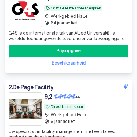
Gratis eerste adviesgesprek
local_offer
Werkgebied Halle
place
64 jaar actief
timelapse
G4S is de internationale tak van Allied Universal®, 's
werelds toonaangevende leverancier van beveiligings- en
facilitaire diensten en een vertrouwde partner voor meer
dan 400 van de Fortune 500-bedrijven. Het bedrijf levert
Prijsopgave
ongeëvenaarde klantrelaties, innovatieve oplossingen,
geavanceerde slimme t
Beschikbaarheid
2
.
De Page Facility
9,2
(4)
Direct beschikbaar
local_offer
Werkgebied Halle
place
9 jaar actief
timelapse
Uw specialist in facility management met een breed
aanbod aan dienstverlening