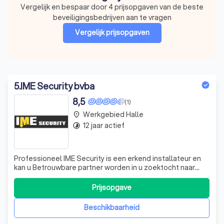
Vergelijk en bespaar door 4 prijsopgaven van de beste
beveiligingsbedrijven aan te vragen
Vergelijk prijsopgaven
5
.
IME Security bvba
8,5
(1)
Werkgebied Halle
place
12 jaar actief
timelapse
Professioneel IME Security is een erkend installateur en
kan u Betrouwbare partner worden in u zoektocht naar
beveiliging, wij zijn een dynamisch bedrijf met meer dan 10
jaar ervaring. Zowel als bedrijf, winkelketen of als
Prijsopgave
particulier kan u bij ons terecht voor het optimaliseren van
uw veiligheid.
Beschikbaarheid