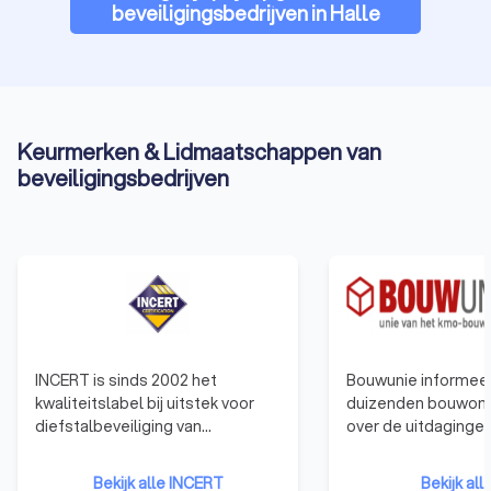
beveiligingsbedrijven in Halle
Keurmerken & Lidmaatschappen van
beveiligingsbedrijven
INCERT is sinds 2002 het
Bouwunie informeer
kwaliteitslabel bij uitstek voor
duizenden bouwon
diefstalbeveiliging van
over de uitdaginge
gebouwen en voertuigen in
veranderingen in d
België. Om uw woning te
Bouwunie is er voor
Bekijk alle INCERT
Bekijk all