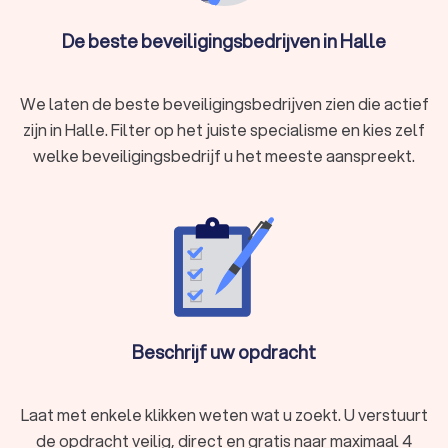
beveiligingsbedrijf u ook kiest, via Trustlocal maakt u een
goede keuze voor de beveiliging van uw evenement, winkel of
De beste beveiligingsbedrijven in Halle
woning. We kunnen u ook helpen door direct prijsopgaven aan
te vragen bij verschillende beveiligingsbedrijven. Zo kunt u
eenvoudig de beveiligingsbedrijven vergelijken en het
We laten de beste beveiligingsbedrijven zien die actief
beveiligingsbedrijf kiezen dat bij u past.
zijn in Halle. Filter op het juiste specialisme en kies zelf
welke beveiligingsbedrijf u het meeste aanspreekt.
Beschrijf uw opdracht
Laat met enkele klikken weten wat u zoekt. U verstuurt
de opdracht veilig, direct en gratis naar maximaal 4