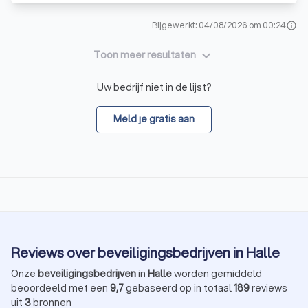
Bijgewerkt: 04/08/2026 om 00:24
info
keyboard_arrow_down
Toon meer resultaten
Uw bedrijf niet in de lijst?
Meld je gratis aan
Reviews over beveiligingsbedrijven in Halle
Onze
beveiligingsbedrijven
in
Halle
worden gemiddeld
beoordeeld met een
9,7
gebaseerd op in totaal
189
reviews
uit
3
bronnen