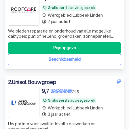
Gratis eerste adviesgesprek
local_offer
Werkgebied Lubbeek Linden
place
7 jaar actief
timelapse
We bieden reparatie en onderhoud van alle mogelijke
daktypes: plat of hellend, groendaken, zonnepanelen,
geballaste daken en terrassen in elk type dakbedekking :
roofing, PVC, EPDM, zink, asbest leien, dakpannen,
Prijsopgave
sandwich panelen! RoofCare biedt u een periodieke
onderhoud van alle mogelijke daktype
Beschikbaarheid
2
.
Unisol Bouwgroep
9,7
(161)
Gratis eerste adviesgesprek
local_offer
Werkgebied Lubbeek Linden
place
3 jaar actief
timelapse
Uw partner voor kwaliteitsvolle dakwerken en
energieoplossingen!