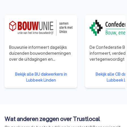
Bouwunie informeert dagelijks
De Confederatie Bo
duizenden bouwondernemingen
informeert, verdedi
over de uitdagingen en
vertegenwoordigt a
veranderingen in de bouwsector.
bouwbedrijven. Van
Bouwunie is er voor alle kmo-
éénmanszaken tot 
Bekijk alle BU dakwerkers in
Bekijk alle CB da
bedrijven en zelfstandige
bedrijven. De organ
Lubbeek Linden
Lubbeek L
ondernemers uit de bouwsector.
vertegenwoordigt 
We behartigen de belangen bij
ondernemingen uit 
de overheid, in de media, de
publieke opinie en in het overleg
met de andere sociale partners.
Wat anderen zeggen over Trustlocal