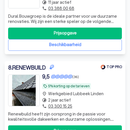
11 jaar actief
timelapse
03 388 00 68
phone
Dural Bouwgroep is de ideale partner voor uw duurzame
renovaties. Wij zijn een sterke speler op de volgende
terreinen: hellende daken, platte daken en zonnepanelen.
Onze aanpak en expertise gaan ver en wij hebben meer
Prijsopgave
dan 25 jaar ervaring in huis. Als uw duurzame partner
zorgen wij er voor dat uw d
Beschikbaarheid
8
.
RENEWBUILD
TOP PRO
9,5
(36)
5% korting op de tarieven
local_offer
Werkgebied Lubbeek Linden
place
2 jaar actief
timelapse
03 300 15 25
phone
Renewbuild heeft zijn oorsprong in de passie voor
kwaliteitsvolle dakwerken en duurzame oplossingen.
Sinds de oprichting hebben we ons ontwikkeld tot een
betrouwbare speler in de bouwsector, met een focus op