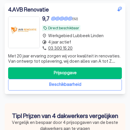
4
.
AVB Renovatie
9,7
(52)
Direct beschikbaar
local_offer
Werkgebied Lubbeek Linden
place
4 jaar actief
timelapse
03 300 15 20
phone
Met 20 jaar ervaring zorgen wij voor kwaliteit in renovaties.
Van ontwerp tot oplevering, wij doen alles van A tot Z.
Binnen de 48 uur na het bezoek ontvangt u een
gedetailleerde offerte.
Prijsopgave
Beschikbaarheid
Tip! Prijzen van 4 dakwerkers vergelijken
Vergelijk en bespaar door 4 prijsopgaven van de beste
dakwerkers aan te vragen