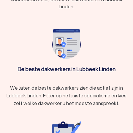
zowel platte als hellende daken. Er zijn verschillende
Linden.
kunststof daken, zoals EPDM of PVC.
In Lubbeek Linden hebben wij 126 goede dakdekkers
gevonden. De dakdekkers in Lubbeek Linden hebben een
gemiddelde Trustlocal-score van een 8.6. Welke
dakdekker je ook kiest, via Trustlocal maakt u een goede
keuze voor het dakdekkingsbedrijf. We kunnen u ook
helpen door direct prijsopgaven aan te vragen bij
verschillende dakdekkers. Zo kunt u eenvoudig de
dakdekkers vergelijken en de dakdekker kiezen die bij u
past.
De beste dakwerkers in Lubbeek Linden
We laten de beste dakwerkers zien die actief zijn in
Lubbeek Linden. Filter op het juiste specialisme en kies
zelf welke dakwerker u het meeste aanspreekt.