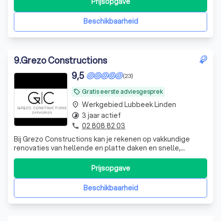
Prijsopgave
zowel nieuwbouw als renovatie. Met jarenlange ervaring
en expertise hebben we talloze succes
Beschikbaarheid
9
.
Grezo Constructions
9,5
(23)
Gratis eerste adviesgesprek
local_offer
Werkgebied Lubbeek Linden
place
3 jaar actief
timelapse
02 808 82 03
phone
Bij Grezo Constructions kan je rekenen op vakkundige
renovaties van hellende en platte daken en snelle,
betrouwbare dakherstellingen.
Prijsopgave
Beschikbaarheid