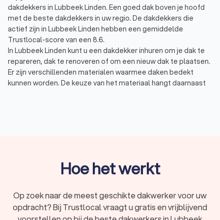
dakdekkers in Lubbeek Linden. Een goed dak boven je hoofd
met de beste dakdekkers in uw regio. De dakdekkers die
actief zijn in Lubbeek Linden hebben een gemiddelde
Trustlocal-score van een 8.6.
In Lubbeek Linden kunt u een dakdekker inhuren om je dak te
repareren, dak te renoveren of om een nieuw dak te plaatsen.
Er zijn verschillenden materialen waarmee daken bedekt
kunnen worden. De keuze van het materiaal hangt daarnaast
af van het soort dak u hebt. Niet alle materialen zijn geschikt
voor een plat dak en u kunt ook niet alle materialen op
hellende daken plaatsen.
Bitumen dak: platte daken worden vaak gelegd met een
bitumen dakbedekking, ook wel teerlaag of dakleer
genoemd. Dit materiaal heeft een lange levensduur, is
onderhoudsvriendelijk en is relatief goedkoop.
Dakpannen: dakpannen zijn de meest bekende vorm van
Hoe het werkt
dakbedekking op hellende daken. Er zijn twee soorten
dakpannen: betonnen dakpannen en keramische
dakpannen (kleidakpannen). Kleipannen zijn over het
Op zoek naar de meest geschikte dakwerker voor uw
algemeen genomen duurder dan betonpannen.
opdracht? Bij Trustlocal vraagt u gratis en vrijblijvend
Kunststof dak: kunststof dakbedekking is geschikt voor
voorstellen op bij de beste dakwerkers in Lubbeek