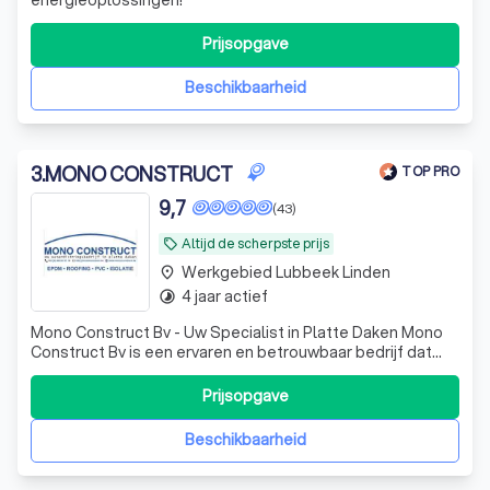
Prijsopgave
Beschikbaarheid
3
.
MONO CONSTRUCT
TOP PRO
9,7
(43)
Altijd de scherpste prijs
local_offer
Werkgebied Lubbeek Linden
place
4 jaar actief
timelapse
Mono Construct Bv - Uw Specialist in Platte Daken Mono
Construct Bv is een ervaren en betrouwbaar bedrijf dat
gespecialiseerd is in het aanleggen en renoveren van
platte daken. Wij bieden hoogwaardige oplossingen met
Prijsopgave
EPDM, roofing, en isolatie, en zorgen ervoor dat elk
dakproject professioneel en d
Beschikbaarheid