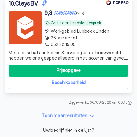
10
.
Cleys BV
TOP PRO
9,3
(287)
Gratis eerste adviesgesprek
local_offer
Werkgebied Lubbeek Linden
place
26 jaar actief
timelapse
052 28 15 05
phone
Met een schat aan kennis & ervaring uit de bouwwereld
hebben we ons gespecialiseerd in het isoleren van gevels,
daken, vernieuwen van ramen & deuren +
energieoplossingen.
Prijsopgave
Beschikbaarheid
Bijgewerkt: 06/08/2026 om 00:15
info
keyboard_arrow_down
Toon meer resultaten
Uw bedrijf niet in de lijst?