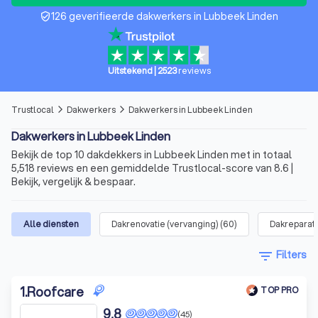
126 geverifieerde dakwerkers in Lubbeek Linden
verified_user
Uitstekend
|
2523
reviews
Trustlocal
Dakwerkers
Dakwerkers in Lubbeek Linden
arrow_forward_ios
arrow_forward_ios
Dakwerkers in Lubbeek Linden
Bekijk de top 10 dakdekkers in Lubbeek Linden met in totaal
5,518 reviews en een gemiddelde Trustlocal-score van 8.6 |
Bekijk, vergelijk & bespaar.
Alle diensten
Dakrenovatie (vervanging)
(
60
)
Dakreparat
filter_list
Filters
1
.
Roofcare
TOP PRO
9,8
(45)