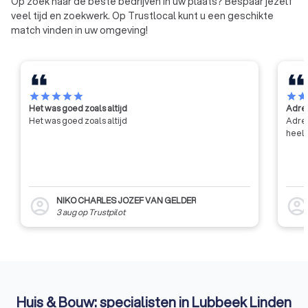
Op zoek naar de beste bedrijven in uw plaats? Bespaar jezelf
veel tijd en zoekwerk. Op Trustlocal kunt u een geschikte
match vinden in uw omgeving!
star
star
star
star
star
star
sta
Het was goed zoals altijd
Adres
Het was goed zoals altijd
Adres
heel 
NIKO CHARLES JOZEF VAN GELDER
account_circle
account_circl
3 aug
op
Trustpilot
Huis & Bouw: specialisten in Lubbeek Linden