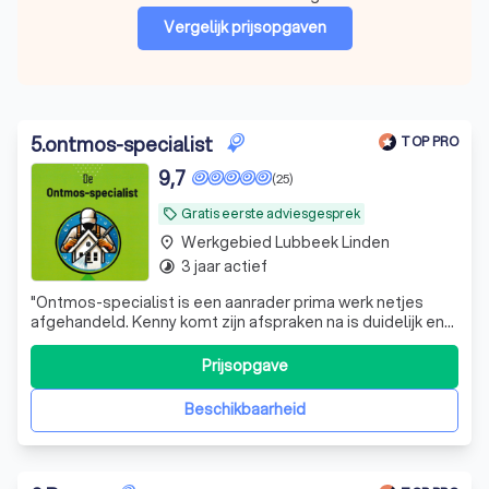
Vergelijk prijsopgaven
5
.
ontmos-specialist
TOP PRO
9,7
(25)
Gratis eerste adviesgesprek
local_offer
Werkgebied Lubbeek Linden
place
3 jaar actief
timelapse
"
Ontmos-specialist is een aanrader prima werk netjes
afgehandeld. Kenny komt zijn afspraken na is duidelijk en
transparant in het communiceren.
"
Prijsopgave
Beschikbaarheid