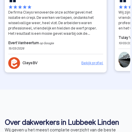
star
star
star
star
star
star
star
sta
De firma Cleys renoveerde onze achtergevel met
Wij zij
isolatie en crepi. De werken verliepen, ondanks het
vriendel
wisselvallige weer, heel vlot. De arbeiders waren
profess
professioneel, vriendelijk en hielden de werf proper.
en het 
Het resultaat is een mooie gevel waarbij ook de
Tulay Y
afwerking tot in de puntjes werd uitgevoerd (zinken
Evert Vanheertum
op Google
10/03/20
regenpijpen, zinken dakranden, blauwe steen, etc.)
15/03/2026
Cleys BV
Bekijk profiel
Over dakwerkers in Lubbeek Linden
Wij geven u het meest complete overzicht van de beste