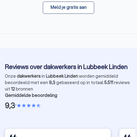
Meld je gratis aan
Reviews over dakwerkers in Lubbeek Linden
Onze
dakwerkers
in
Lubbeek Linden
worden gemiddeld
beoordeeld met een
9,3
gebaseerd op in totaal
5.511
reviews
uit
12
bronnen
Gemiddelde beoordeling
9,3
•
star
star
star
star
star_half