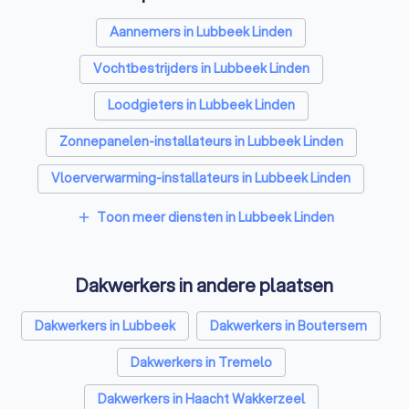
Aannemers in Lubbeek Linden
Vochtbestrijders in Lubbeek Linden
Loodgieters in Lubbeek Linden
Zonnepanelen-installateurs in Lubbeek Linden
Vloerverwarming-installateurs in Lubbeek Linden
Airco installateurs in Lubbeek Linden
Toon meer diensten in Lubbeek Linden
add
Ramen en deuren specialisten in Lubbeek Linden
Dakwerkers in andere plaatsen
Laadpaal installateurs in Lubbeek Linden
Zonwering specialisten in Lubbeek Linden
Dakwerkers in Lubbeek
Dakwerkers in Boutersem
Schrijnwerkers in Lubbeek Linden
Dakwerkers in Tremelo
Warmtepomp installateurs in Lubbeek Linden
Dakwerkers in Haacht Wakkerzeel