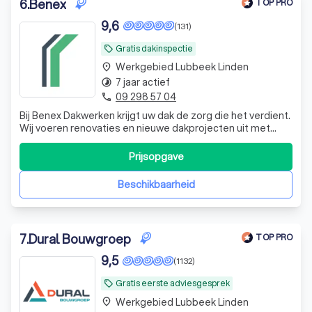
6
.
Benex
TOP PRO
9,6
(131)
Gratis dakinspectie
local_offer
Werkgebied Lubbeek Linden
place
7 jaar actief
timelapse
09 298 57 04
phone
Bij Benex Dakwerken krijgt uw dak de zorg die het verdient.
Wij voeren renovaties en nieuwe dakprojecten uit met
focus op kwaliteit, betrouwbaarheid en tevreden klanten.
Zowel platte als hellende daken, groot of klein – wij
Prijsopgave
zorgen voor een stevig resultaat.
Beschikbaarheid
7
.
Dural Bouwgroep
TOP PRO
9,5
(1132)
Gratis eerste adviesgesprek
local_offer
Werkgebied Lubbeek Linden
place