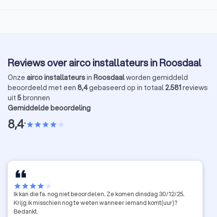
Reviews over airco installateurs in Roosdaal
Onze
airco installateurs
in
Roosdaal
worden gemiddeld
beoordeeld met een
8,4
gebaseerd op in totaal
2.581
reviews
uit
5
bronnen
Gemiddelde beoordeling
8,4
•
star
star
star
star
star
star
star
star
star
star
Ik kan die fa. nog niet beoordelen. Ze komen dinsdag 30/12/25.
Krijg ik misschien nog te weten wanneer iemand komt(uur)?
Bedankt.