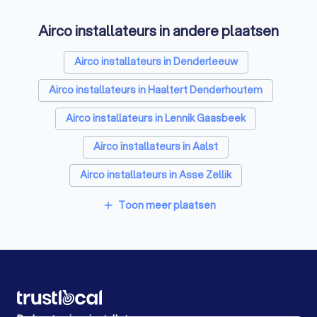
Laadpaal installateurs in Roosdaal
Airco installateurs in andere plaatsen
Zonwering specialisten in Roosdaal
Schrijnwerkers in Roosdaal
Airco installateurs in Denderleeuw
Warmtepomp installateurs in Roosdaal
Airco installateurs in Haaltert Denderhoutem
Badkamer installateurs in Roosdaal
Airco installateurs in Lennik Gaasbeek
Glashandels in Roosdaal
EPC-keurders in Roosdaal
Airco installateurs in Aalst
Klusjesmannen in Roosdaal
Airco installateurs in Asse Zellik
Airco installateurs in Halle
Toon meer plaatsen
add
Airco installateurs in Halle Buizingen
Airco installateurs in Geraardsbergen Schendelbeke
Airco installateurs in Lebbeke
Airco installateurs in Wichelen