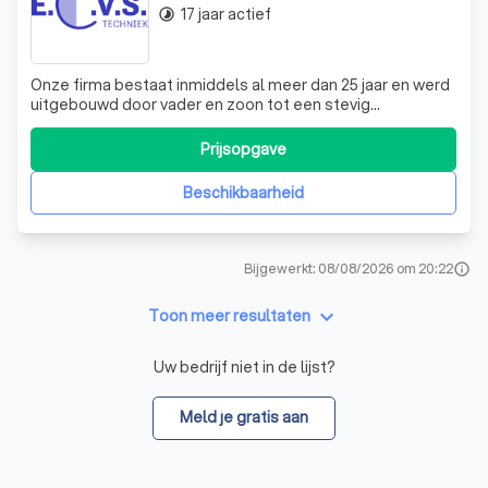
17 jaar actief
timelapse
Onze firma bestaat inmiddels al meer dan 25 jaar en werd
uitgebouwd door vader en zoon tot een stevig
installateurs bedrijf in centrale verwarming, sanitair en
elektriciteit. Sinds jaren bouwden wij ook onze reputatie
Prijsopgave
uit op het gebied van hernieuwbare energie waaronder
zonne-energie en warmtepompen
Beschikbaarheid
Bijgewerkt: 08/08/2026 om 20:22
info
keyboard_arrow_down
Toon meer resultaten
Uw bedrijf niet in de lijst?
Meld je gratis aan