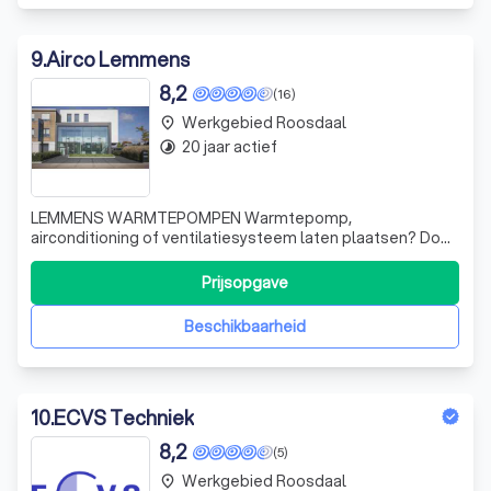
9
.
Airco Lemmens
8,2
(16)
Werkgebied Roosdaal
place
20 jaar actief
timelapse
LEMMENS WARMTEPOMPEN Warmtepomp,
airconditioning of ventilatiesysteem laten plaatsen? Doe
een beroep op Lemmens Warmtepompen. Wij zorgen
voor een vakkundige installatie van uw klimaatsysteem,
Prijsopgave
aangevuld met professioneel advies en een uitstekende
service.
Beschikbaarheid
10
.
ECVS Techniek
8,2
(5)
Werkgebied Roosdaal
place