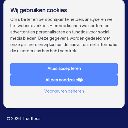
De beste airco installateurs voor u
Wij gebruiken cookies
Airco installateurs in Antwerpen
info@trustlocal.be
Om u beter en persoonlijker te helpen, analyseren we
Airco installateurs in Gent
het websiteverkeer. Hiermee kunnen we content en
advertenties personaliseren en functies voor social
Airco installateurs in Brugge
media bieden. Deze gegevens worden gedeeld met
onze partners en zij kunnen dit aanvullen met informatie
Airco installateurs in Leuven
keyboard_arrow_down
VOOR PARTICULIEREN
die u eerder aan hen hebt verstrekt.
Airco installateurs in Mechelen
keyboard_arrow_down
VOOR BEDRIJVEN
Airco installateurs in Kortrijk
Alles accepteren
keyboard_arrow_down
OVER TRUSTLOCAL
Airco installateurs in Hasselt
Alleen noodzakelijk
LAND
Nederland
Voorkeuren beheren
Airco installateurs in Sint-Niklaas
België
Duitsland
Airco installateurs in Genk
Spanje
Airco installateurs in Roeselare
©
2026
Trustlocal
Airco installateurs in Beveren