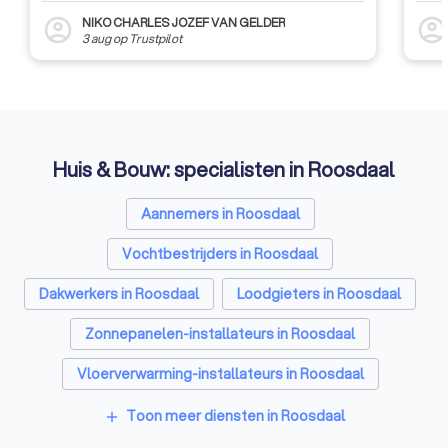
NIKO CHARLES JOZEF VAN GELDER
account_circle
account_circl
3 aug
op
Trustpilot
Huis & Bouw: specialisten in Roosdaal
Aannemers in Roosdaal
Vochtbestrijders in Roosdaal
Dakwerkers in Roosdaal
Loodgieters in Roosdaal
Zonnepanelen-installateurs in Roosdaal
Vloerverwarming-installateurs in Roosdaal
Ramen en deuren specialisten in Roosdaal
Toon meer diensten in Roosdaal
add