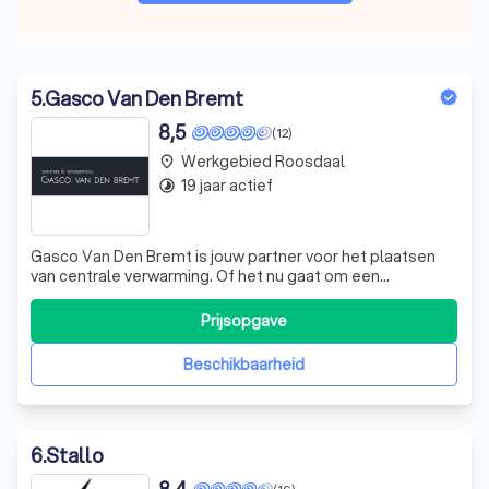
5
.
Gasco Van Den Bremt
8,5
(12)
Werkgebied Roosdaal
place
19 jaar actief
timelapse
Gasco Van Den Bremt is jouw partner voor het plaatsen
van centrale verwarming. Of het nu gaat om een
verbouwing of nieuwbouw, op ons kan je rekenen. Wij
overleggen samen met jou het aantal radiatoren, welke
Prijsopgave
capaciteit en waar deze dienen te komen. Ook bespreken
we het type verwarmingsketel die het b
Beschikbaarheid
6
.
Stallo