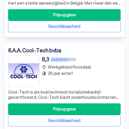
met een sterke aanwezigheid in België. Met meer dan een
halve eeuw ervaring in de branche, zijn we trots op onze
vooruitstrevende en moderne aanpak. We bieden
Prijsopgave
energie-efficiënte oplossingen voor ventilatie,
verwarming en sanitair, gericht op de pro
Beschikbaarheid
8
.
A.A. Cool-Tech bvba
8,3
(7)
Werkgebied Roosdaal
place
28 jaar actief
timelapse
Cool-Tech is als koeltechnisch installatiebedrijf
gecertificeerd, Cool-Tech biedt onderhoudscontracten
aan op maat voor alle types installaties die voldoen aan
de wettelijke eisen van een koelinstallatie.
Prijsopgave
Beschikbaarheid