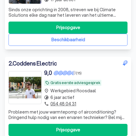
Sinds onze oprichting in 2008, streven we bij Climate
Solutions elke dag naar het leveren van het ultieme
comfort in airconditioning, verwarming en ventilatie. We
werken met topmerken en maken gebruik van de nieuwste
Prijsopgave
technologieën en software om efficiëntie in elk proces te
bereiken. Bij Climate S
Beschikbaarheid
2
.
Coddens Electric
9,0
(15)
Gratis eerste adviesgesprek
local_offer
Werkgebied Roosdaal
place
6 jaar actief
timelapse
054 48 04 31
phone
Probleem met jouw warmtepomp of airconditioning?
Dringend hulp nodig van een ervaren technieker? Bel mij
op +32 472.996.116.
Prijsopgave