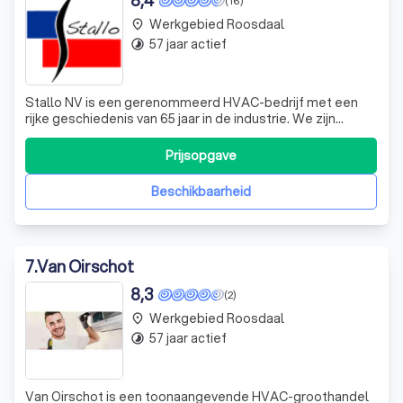
8,4
(16)
Werkgebied Roosdaal
place
57 jaar actief
timelapse
Stallo NV is een gerenommeerd HVAC-bedrijf met een
rijke geschiedenis van 65 jaar in de industrie. We zijn
gespecialiseerd in het installeren van HVAC-systemen
(Heating, Ventilation, Airconditioning) in grote openbare
Prijsopgave
en industriële gebouwen. Onze expertise en toewijding
aan kwaliteit hebben ons ond
Beschikbaarheid
7
.
Van Oirschot
8,3
(2)
Werkgebied Roosdaal
place
57 jaar actief
timelapse
Van Oirschot is een toonaangevende HVAC-groothandel