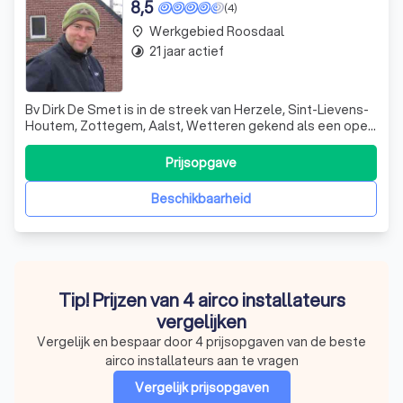
8,5
(4)
Werkgebied Roosdaal
place
21 jaar actief
timelapse
Bv Dirk De Smet is in de streek van Herzele, Sint-Lievens-
Houtem, Zottegem, Aalst, Wetteren gekend als een open
bedrijf waar de klanten op een eerlijke en correcte wijze
de nodige informatie ontvangen aangaande de gevraagde
Prijsopgave
installatiewerken. Uitvoering van de werken verloopt
steeds volgens de voor
Beschikbaarheid
Tip! Prijzen van 4 airco installateurs
vergelijken
Vergelijk en bespaar door 4 prijsopgaven van de beste
airco installateurs aan te vragen
Vergelijk prijsopgaven