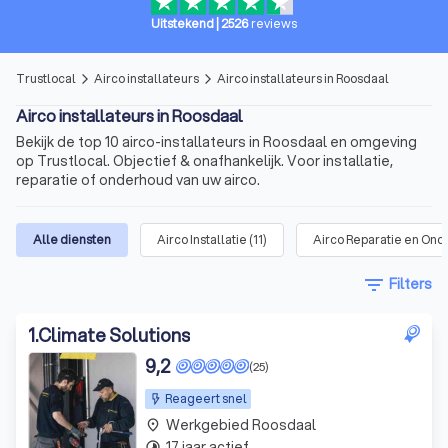
Uitstekend
|
2526
reviews
Trustlocal
Airco installateurs
Airco installateurs in Roosdaal
arrow_forward_ios
arrow_forward_ios
Airco installateurs in Roosdaal
Bekijk de top 10 airco-installateurs in Roosdaal en omgeving
op Trustlocal. Objectief & onafhankelijk. Voor installatie,
reparatie of onderhoud van uw airco.
Alle diensten
Airco Installatie
(
11
)
Airco Reparatie en On
filter_list
Filters
1
.
Climate Solutions
9,2
(25)
Reageert snel
Werkgebied Roosdaal
place
17 jaar actief
timelapse