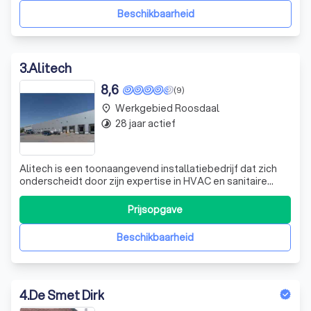
Beschikbaarheid
3
.
Alitech
8,6
(9)
Werkgebied Roosdaal
place
28 jaar actief
timelapse
Alitech is een toonaangevend installatiebedrijf dat zich
onderscheidt door zijn expertise in HVAC en sanitaire
technieken. Als familiebedrijf zijn we begonnen, maar door
onze toewijding en vakmanschap zijn we uitgegroeid tot
Prijsopgave
een gerespecteerde speler in de sector. Met meer dan 25
jaar ervaring hebbe
Beschikbaarheid
4
.
De Smet Dirk