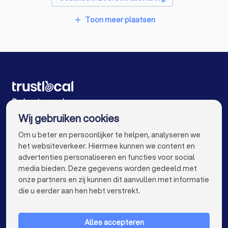
Coaches in Buggenhout
Toon meer plaatsen
add
Coaches in Berlare Uitbergen
Coaches in Antwerpen
Coaches in Gent
Coaches in Brugge
Coaches in Leuven
Coaches in Mechelen
Coaches in Kortrijk
De beste coaches voor u
Wij gebruiken cookies
Coaches in Hasselt
Coaches in Sint-Niklaas
info@trustlocal.be
Om u beter en persoonlijker te helpen, analyseren we
Coaches in Genk
Coaches in Roeselare
het websiteverkeer. Hiermee kunnen we content en
advertenties personaliseren en functies voor social
Coaches in Beveren
Coaches in Dendermonde
media bieden. Deze gegevens worden gedeeld met
onze partners en zij kunnen dit aanvullen met informatie
Coaches in Beringen
Coaches in Turnhout
keyboard_arrow_down
VOOR PARTICULIEREN
die u eerder aan hen hebt verstrekt.
Coaches in Dilbeek
Coaches in Heist-op-den-Berg
keyboard_arrow_down
VOOR BEDRIJVEN
Coaches in Sint-Truiden
Coaches in Lokeren
Alles accepteren
keyboard_arrow_down
OVER TRUSTLOCAL