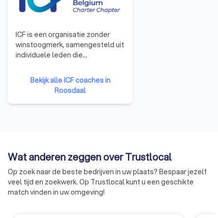
ICF is een organisatie zonder
winstoogmerk, samengesteld uit
individuele leden die
professionals zijn, afkomstig uit
de ganse wereld en die optreden
Bekijk alle ICF coaches in
als coach in het zakelijke of privé
Roosdaal
leven. ICF is op dit ogenblik de
grootste organisatie voor
coaches ter wereld. Zo telt deze
organisatie maar liefst meer dan
30.000 leden, afkomstig uit meer
dan 132 landen en gegroepeerd
Wat anderen zeggen over Trustlocal
in meer dan 165 afdelingen. Meer
dan 23.000 leden zijn
Op zoek naar de beste bedrijven in uw plaats? Bespaar jezelf
gecertificeerde coaches. In 2006
veel tijd en zoekwerk. Op Trustlocal kunt u een geschikte
werd ICF Belgium verkozen om
match vinden in uw omgeving!
de « European Coaching
Conference » te organiseren,