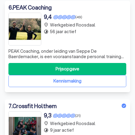
6
.
PEAK Coaching
9,4
(49)
Werkgebied Roosdaal
place
56 jaar actief
timelapse
PEAK Coaching, onder leiding van Seppe De
Baerdemacker, is een vooraanstaande personal training
service in België. Wij begrijpen dat het voor drukbezette
ondernemers een uitdaging kan zijn om sport en fitness in
Prijsopgave
hun schema te integreren. Daarom bieden wij flexibele
trainingssessies aan die aangepast
Kennismaking
7
.
Crossfit Holthem
9,3
(21)
Werkgebied Roosdaal
place
9 jaar actief
timelapse