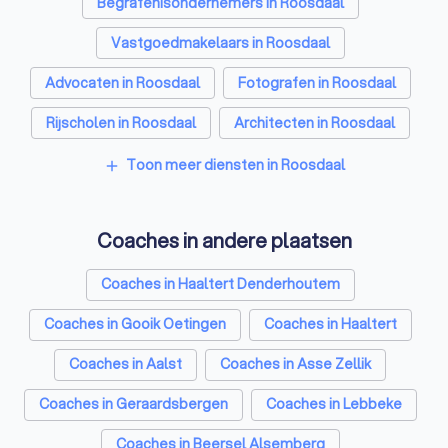
Begrafenisondernemers in Roosdaal
Vastgoedmakelaars in Roosdaal
Advocaten in Roosdaal
Fotografen in Roosdaal
Rijscholen in Roosdaal
Architecten in Roosdaal
Psychologen in Roosdaal
Toon meer diensten in Roosdaal
add
Relatietherapeut in Roosdaal
Coaches in andere plaatsen
Reisbureaus in Roosdaal
Personal trainers in Roosdaal
Coaches in Haaltert Denderhoutem
Coaches in Gooik Oetingen
Coaches in Haaltert
Coaches in Aalst
Coaches in Asse Zellik
Coaches in Geraardsbergen
Coaches in Lebbeke
Coaches in Beersel Alsemberg