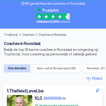
98 geverifieerde coaches in Roosdaal
verified_user
Uitstekend
|
2515
reviews
Trustlocal
Coaches
Coaches in Roosdaal
arrow_forward_ios
arrow_forward_ios
Coaches in Roosdaal
Bekijk de top 10 beste coaches in Roosdaal en omgeving op
Trustlocal. Voor coaching op persoonlijk of zakelijk gebied.
Alle diensten
Burn-out of Stresscoach
(
49
)
Personal- of L
filter_list
Filters
1
.
TheNextLevel.be
10,0
(28)
Gratis eerste adviesgesprek
local_offer