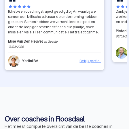
star
star
star
star
star
star
star
sta
Ik heb een coachingstraject gevolgd bij An waarbij we
Dank je 
samen een kritische blik naar de onderneming hebben
werken 
gekeken. Samen hebben we verschillende aspecten
en ond
onder de loep genomen: het financiële plaatje, onze
Pieter 
missie en visie, HR en communicatie. Het traject gaf me
06/03/20
waardevolle inzichten en concrete handvaten om
Elise Van Den Heuvel
op Google
verder te groeien als bedrijf. De begeleiding was
13/03/2026
professioneel, eerlijk en tegelijk heel motiverend.
Zeker een aanrader voor ondernemers die even willen
stilstaan bij hun werking en hun bedrijf naar een hoger
Yarlini BV
Bekijk profiel
niveau willen tillen.
Over coaches in Roosdaal
Het meest complete overzicht van de beste coaches in