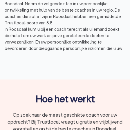
Roosdaal. Neem de volgende stap in uw persoonlijke
ontwikkeling met hulp van de beste coaches in uw regio. De
coaches die actief zijn in Roosdaal hebben een gemiddelde
Trustlocal-score van 8.8.
In Roosdaal kunt u bij een coach terecht als u iemand zoekt
die helpt om uw werk en privé gerelateerde doelen te
verwezenlijken. En uw persoonlijke ontwikkeling te
bevorderen door diepgaande persoonlijke inzichten die u uw
leven lang kunt inzetten. Tijdens de één op één coaching
worden er uiteenlopende vraagstukken behandeld, vaak
voorkomende onderwerpen zijn:
Burn-out / stress coach: bestemd voor hen die beter
met stress om willen kunnen gaan of minder stress
willen ervaren. En voor het voorkomen of sneller
herstellen van een burn-out.
Personal / life coach: een life coach of personal coach
Hoe het werkt
helpt u het leven te leiden zoals u dat wilt. De coach
helpt u inzicht in uzelf te krijgen, in uw echte drijfveren,
behoeften en kwaliteiten. Met deze inzichten en nieuwe
Op zoek naar de meest geschikte coach voor uw
vaardigheden kunt u uw doelen verwezenlijken.
opdracht? Bij Trustlocal vraagt u gratis en vrijblijvend
Budget / financial coach: helpt mensen die hun
voorstellen op bij de beste coaches in Roosdaal.