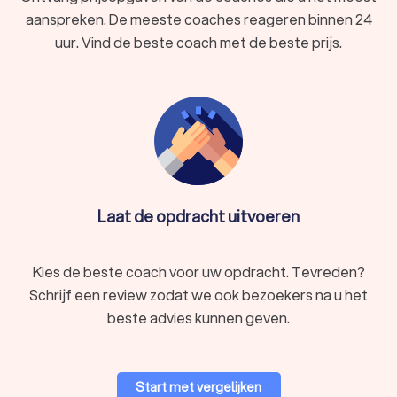
verder te ontwikkelen.
aanspreken. De meeste coaches reageren binnen 24
In Roosdaal hebben wij 98 goede coaches gevonden. De
uur. Vind de beste coach met de beste prijs.
coaches in Roosdaal hebben een gemiddelde Trustlocal-
score van 8.8. Welke coach u ook kiest, via Trustlocal krijgt u
direct inzicht in de beste coaches voor uw situatie. We kunnen
u ook helpen door direct prijsopgaven aan te vragen bij
verschillende coaches. Zo kunt u eenvoudig de tarieven
vergelijken en de coach kiezen die het beste bij u past.
Laat de opdracht uitvoeren
Kies de beste coach voor uw opdracht. Tevreden?
Schrijf een review zodat we ook bezoekers na u het
beste advies kunnen geven.
Start met vergelijken