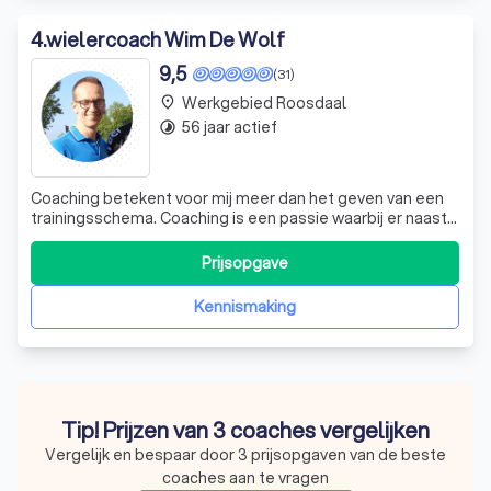
4
.
wielercoach Wim De Wolf
9,5
(31)
Werkgebied Roosdaal
place
56 jaar actief
timelapse
Coaching betekent voor mij meer dan het geven van een
trainingsschema. Coaching is een passie waarbij er naast
aandacht voor het fysieke ook ruimte is voor voeding,
mentale- en andere aspecten die een invloed hebben op
Prijsopgave
de sportprestatie. Vanuit mijn visie is coaching dan ook
het bieden van een optim
Kennismaking
Tip! Prijzen van 3 coaches vergelijken
Vergelijk en bespaar door 3 prijsopgaven van de beste
coaches aan te vragen