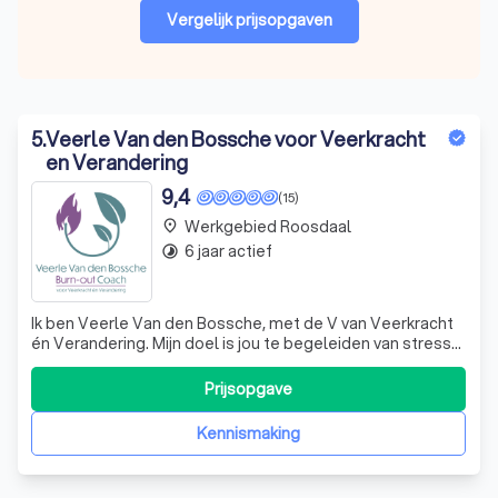
Vergelijk prijsopgaven
5
.
Veerle Van den Bossche voor Veerkracht
en Verandering
9,4
(15)
Werkgebied Roosdaal
place
6 jaar actief
timelapse
Ik ben Veerle Van den Bossche, met de V van Veerkracht
én Verandering. Mijn doel is jou te begeleiden van stress
en burn-out naar Veerkrachtig in het leven te staan.
Daarvoor is Verandering nodig.
Prijsopgave
Kennismaking