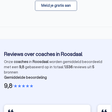
Meld je gratis aan
Reviews over coaches in Roosdaal
Onze
coaches
in
Roosdaal
worden gemiddeld beoordeeld
met een
9,8
gebaseerd op in totaal
1.536
reviews uit
5
bronnen
Gemiddelde beoordeling
9,8
•
star
star
star
star
star