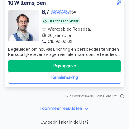
10
.
Willems, Ben
8,7
(4)
Direct beschikbaar
local_offer
Werkgebied Roosdaal
place
26 jaar actief
timelapse
016 98 08 63
phone
Begeleiden om houvast, richting en perspectief te vinden.
Persoonlijke levensvragen vertalen naar concrete acties.
Mensgericht, focus op resultaat: ik zet in beweging vanuit
je eigen kracht.
Prijsopgave
Kennismaking
Bijgewerkt: 04/08/2026 om 17:10
info
keyboard_arrow_down
Toon meer resultaten
Uw bedrijf niet in de lijst?