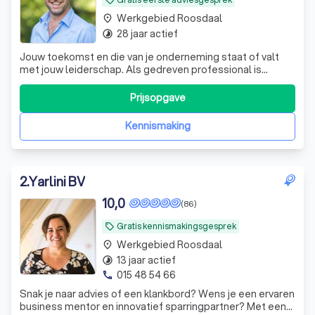
Werkgebied Roosdaal
place
28 jaar actief
timelapse
Jouw toekomst en die van je onderneming staat of valt
met jouw leiderschap. Als gedreven professional is
coaching dé manier om naar the next level te groeien,
persoonlijk én met je bedrijf.
Prijsopgave
Kennismaking
2
.
Yarlini BV
10,0
(86)
Gratis kennismakingsgesprek
local_offer
Werkgebied Roosdaal
place
13 jaar actief
timelapse
015 48 54 66
phone
Snak je naar advies of een klankbord? Wens je een ervaren
business mentor en innovatief sparringpartner? Met een