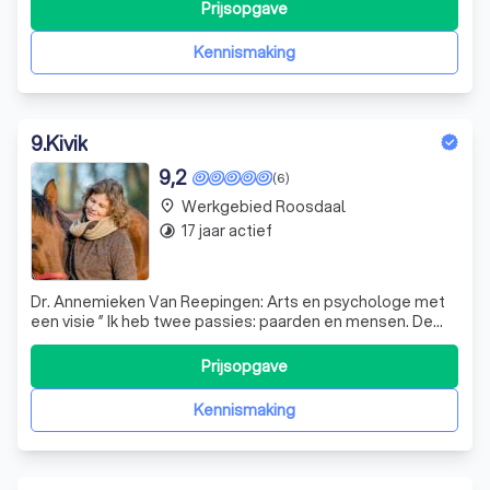
en sereniteit in de uitdagingen die ze tegenkomen met
Prijsopgave
hun kind. Of het nu gaat om slaapproblemen, ongemak,
oncontroleerbare huilbuien
Kennismaking
9
.
Kivik
9,2
(6)
Werkgebied Roosdaal
place
17 jaar actief
timelapse
Dr. Annemieken Van Reepingen: Arts en psychologe met
een visie ” Ik heb twee passies: paarden en mensen. De
combinatie van beide levert een krachtige mix die mijn
leven heeft veranderd. Ik wil de wereld laten meegenieten
Prijsopgave
van deze bron van wijsheid via mijn coaching. Mijn missie is:
zoveel mogelijk
Kennismaking