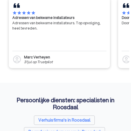
wat ICF Belgium een
internationale erkenning
opleverde, die officieel door ICF
star
star
star
star
star
star
sta
Adressen van bekwame installateurs
Door 
op wereldniveau werd bevestigd
Adressen van bekwame installateurs. Top opvolging,
Door 
in 2010 door de toekenning van
heel tevreden.
de Chartered Chapter voor ICF
Belgium.
Marc Verheyen
account_circle
account_circl
31 jul
op
Trustpilot
Persoonlijke diensten: specialisten in
Roosdaal
Verhuisfirma's in Roosdaal