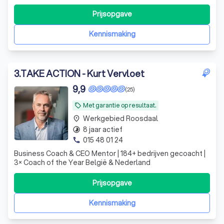
directe no-nonsense aanpak gaan we samen voor
keiharde resultaten. Let's meet!
Prijsopgave
Kennismaking
3
.
TAKE ACTION - Kurt Vervloet
9,9
(25)
Met garantie op resultaat.
local_offer
Werkgebied Roosdaal
place
8 jaar actief
timelapse
015 48 01 24
phone
Business Coach & CEO Mentor | 184+ bedrijven gecoacht |
3× Coach of the Year België & Nederland
Prijsopgave
Kennismaking