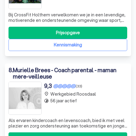
Bij CrossFit Holthem verwelkomen we je in een levendige,
motiverende en ondersteunende omgeving waar sport,
gezondheid en community centraal staan. Sinds onze
oprichting in januari 2018 – gedragen door de inzet en het
Prijsopgave
enthousiasme van 30 stichtende leden – zijn we
uitgegroeid tot een vooruitstrevend
Kennismaking
8
.
Murielle Brees - Coach parental - maman
mère-veilleuse
9,3
(33)
Werkgebied Roosdaal
place
56 jaar actief
timelapse
Als ervaren kindercoach en levenscoach, bied ik met veel
plezier en zorg ondersteuning aan toekomstige en jonge
ouders die moeite hebben met het vinden van evenwicht