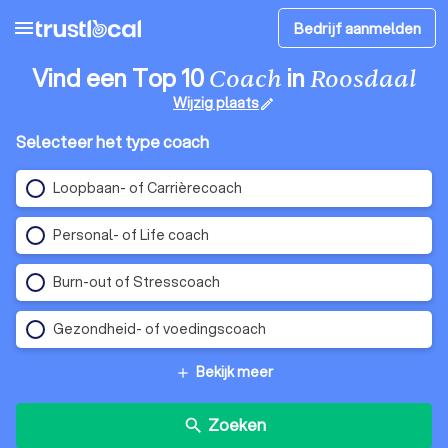
menu
Bedrijf aanmelden
Vind een Top 10
in
Coach
Roosdaal
Wijzig plaats
edit
Selecteer het type coach
Loopbaan- of Carrièrecoach
Personal- of Life coach
Burn-out of Stresscoach
Gezondheid- of voedingscoach
Bekijk meer
add
Zoeken
search