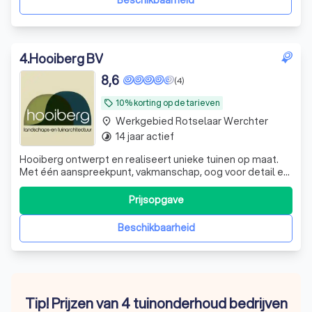
Beschikbaarheid
4
.
Hooiberg BV
8,6
(4)
10% korting op de tarieven
local_offer
Werkgebied Rotselaar Werchter
place
14 jaar actief
timelapse
Hooiberg ontwerpt en realiseert unieke tuinen op maat.
Met één aanspreekpunt, vakmanschap, oog voor detail en
duurzame oplossingen creëren we buitenruimtes om
jarenlang van te genieten.
Prijsopgave
Beschikbaarheid
Tip! Prijzen van 4 tuinonderhoud bedrijven