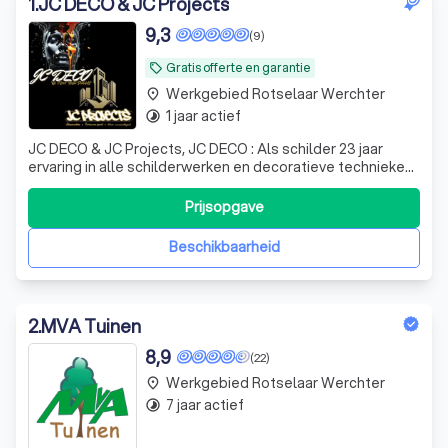
1
.
JC DECO & JC Projects
9,3
(9)
Gratis offerte en garantie
local_offer
Werkgebied Rotselaar Werchter
place
1 jaar actief
timelapse
JC DECO & JC Projects, JC DECO : Als schilder 23 jaar
ervaring in alle schilderwerken en decoratieve technieken.
U kan bij ons terecht voor de standaard schilderwerken,
maar ook voor Mortex, kalkverf en kalei werken,
Prijsopgave
microcement, Venitiaanse stucco,... Wij plaatsen tevens
ook parket en klikvinyl,
Beschikbaarheid
2
.
MVA Tuinen
8,9
(22)
Werkgebied Rotselaar Werchter
place
7 jaar actief
timelapse