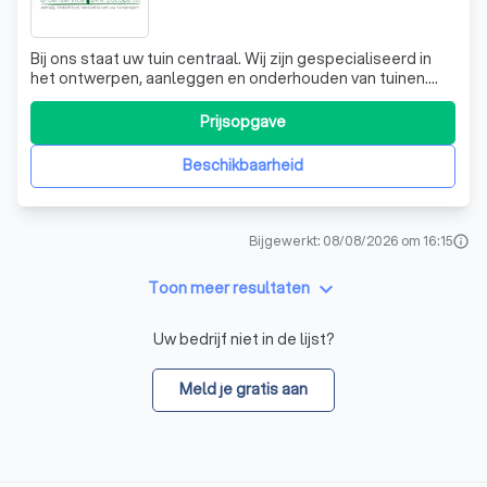
Bij ons staat uw tuin centraal. Wij zijn gespecialiseerd in
het ontwerpen, aanleggen en onderhouden van tuinen.
Onze expertise omvat alle soorten snoeiwerken, het
snoeien en vellen van bomen, en het aanleggen van
Prijsopgave
terrassen in tropisch hardhout. Daarnaast bieden we ook
verhardingen, tuinbergingen en
Beschikbaarheid
Bijgewerkt: 08/08/2026 om 16:15
info
keyboard_arrow_down
Toon meer resultaten
Uw bedrijf niet in de lijst?
Meld je gratis aan