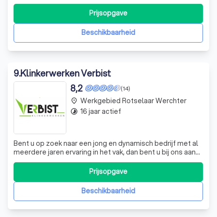
diepgewortelde liefde voor tuinbouwmachines, tractoren
en het buitenleven, leggen we tuinen aan met de grootste
Prijsopgave
zorg en toewijding. Onze achtergrond als boerenzoon en
de vele uren die we samen in de buitenl
Beschikbaarheid
9
.
Klinkerwerken Verbist
8,2
(14)
Werkgebied Rotselaar Werchter
place
16 jaar actief
timelapse
Bent u op zoek naar een jong en dynamisch bedrijf met al
meerdere jaren ervaring in het vak, dan bent u bij ons aan
het juiste adres !! Wij realiseren graag uw droom met onze
volgende kwaliteiten : * Graaf- en grondwerk *
Prijsopgave
Sierbestrating * Parkings & Opritten * Terrassen *
Rioleringswerken * Tuinaf
Beschikbaarheid