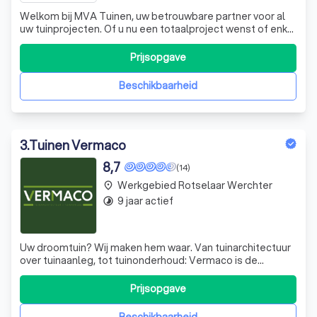
Welkom bij MVA Tuinen, uw betrouwbare partner voor al
uw tuinprojecten. Of u nu een totaalproject wenst of enkel
een aanplanting, omheining of verharding, wij staan voor u
klaar. Ons team, geleid door Mathias en Jennifer,
Prijsopgave
combineert expertise in verhardingen met een
diepgaande kennis van tuinarchite
Beschikbaarheid
3
.
Tuinen Vermaco
8,7
(14)
Werkgebied Rotselaar Werchter
place
9 jaar actief
timelapse
Uw droomtuin? Wij maken hem waar. Van tuinarchitectuur
over tuinaanleg, tot tuinonderhoud: Vermaco is de
specialist van de regio Tielt-Winge.
Prijsopgave