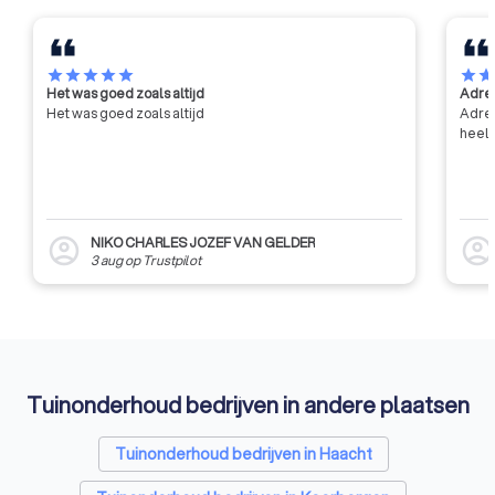
met name door middel van
contractonderzoek op aanvraag
van de industrie en de overheid.
star
star
star
star
star
star
sta
Het was goed zoals altijd
Adres
Het was goed zoals altijd
Adres
heel 
NIKO CHARLES JOZEF VAN GELDER
account_circle
account_circl
3 aug
op
Trustpilot
Tuinonderhoud bedrijven in andere plaatsen
Tuinonderhoud bedrijven in Haacht