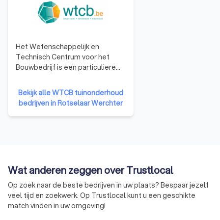
Het Wetenschappelijk en
Technisch Centrum voor het
Bouwbedrijf is een particuliere
onderzoeksinstelling, opgericht
in 1960 om het toegepaste
Bekijk alle WTCB tuinonderhoud
onderzoek in de industrie te
bedrijven in Rotselaar Werchter
bevorderen en zo het
concurrentievermogen te
verhogen. Het WCTB heeft als
doelen: het verrichten van
wetenschappelijk en technisch
onderzoek voor zijn leden, het
Wat anderen zeggen over Trustlocal
verlenen van technische
voorlichting, bijstand en advies
Op zoek naar de beste bedrijven in uw plaats? Bespaar jezelf
aan zijn leden, en het bijdragen
veel tijd en zoekwerk. Op Trustlocal kunt u een geschikte
tot de algemene innovatie en
match vinden in uw omgeving!
ontwikkeling in de bouwsector,