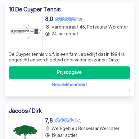
10
.
De Cuyper Tennis
8,0
(2)
Varentstraat 48, Rotselaar Werchter
place
24 jaar actief
timelapse
De Cuyper tennis v.o.f. is een familiebedrijf dat in 1994 is
opgericht en wordt geleid door vader en zonen. Onze
passie voor tennis is niet alleen zichtbaar op de vele
tennisbanen in heel België waar we als spelers,
Prijsopgave
zaakvoerders en trainers actief zijn, maar ook in ons werk.
We streven ernaar deze p
Beschikbaarheid
Jacobs / Dirk
7,8
(2)
Werkgebied Rotselaar Werchter
place
19 jaar actief
timelapse