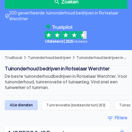
Zoeken
search
200 geverifieerde tuinonderhoud bedrijven in Rotselaar
verified_user
Werchter
Uitstekend
|
2525
reviews
Trustlocal
Tuinonderhoud bedrijven
Tuinonderhoud bedrijven in Rotselaar Werchter
arrow_forward_ios
arrow_forward_ios
Tuinonderhoud bedrijven in Rotselaar Werchter
De beste tuinonderhoudbedrijven in Rotselaar Werchter. Voor
tuinonderhoud, tuinrenovatie of tuinaanleg. Vind snel een
tuinwerker of tuinman.
Alle diensten
Tuinrenovatie (bestaande tuin)
(
63
)
Tuinaan
filter_list
Filters