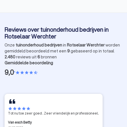
Reviews over tuinonderhoud bedrijven in
Rotselaar Werchter
Onze
tuinonderhoud bedrijven
in
Rotselaar Werchter
worden
gemiddeld beoordeeld met een
9
gebaseerd op in totaal
2.480
reviews uit
6
bronnen
Gemiddelde beoordeling
9,0
•
star
star
star
star
star_half
star
star
star
star
star
Tot nu toe zeer goed . Zeer vriendelijk en professioneel.
Van esch Betty