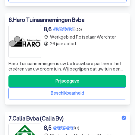
6
.
Haro Tuinaannemingen Bvba
8,6
(20)
Werkgebied Rotselaar Werchter
place
26 jaar actief
timelapse
Haro Tuinaannemingen is uw betrouwbare partner in het
creëren van uw droomtuin. Wij begrijpen dat uw tuin een
plek is waar u wilt ontspannen, genieten en mooie
momenten wilt delen met uw dierbaren. Daarom zetten
Prijsopgave
wij ons in om uw visie tot leven te brengen, of het nu gaat
om een kleine aanpassing of
Beschikbaarheid
7
.
Calia Bvba (Calia Bv)
8,5
(7)