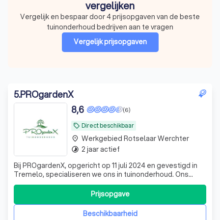
vergelijken
Vergelijk en bespaar door 4 prijsopgaven van de beste
tuinonderhoud bedrijven aan te vragen
Vergelijk prijsopgaven
5
.
PROgardenX
8,6
(6)
Direct beschikbaar
local_offer
Werkgebied Rotselaar Werchter
place
2 jaar actief
timelapse
Bij PROgardenX, opgericht op 11 juli 2024 en gevestigd in
Tremelo, specialiseren we ons in tuinonderhoud. Ons
team zet zich in om elke tuin in zijn beste staat te brengen
en te onderhouden. Vraag vandaag nog een gratis offerte
Prijsopgave
aan om uw tuin de zorg te geven die het verdient.
Beschikbaarheid