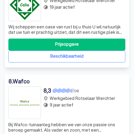
Werkgebied Rotselaar Werchter
place
19 jaar actief
timelapse
Wij scheppen een oase van rust bij u thuis U wil natuurlijk
dat uw tuin er prachtig uitziet, dat dit een rustige plek is
waar u kan genieten. Maar hoe begint u hier aan? Voor een
tuin waar u en uw gezinsleden zich optimaal kunnen
Prijsopgave
voelen, doet u beroep op een expert om vorm te geven
aan uw ideëen. D
Beschikbaarheid
8
.
Wafco
8,3
(4)
Werkgebied Rotselaar Werchter
place
9 jaar actief
timelapse
Bij Wafco-tuinaanleg hebben we van onze passie ons
beroep gemaakt. Als vader en zoon, met een