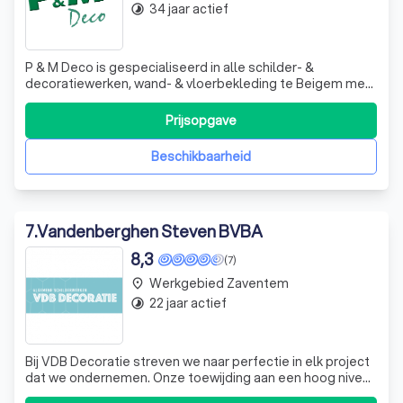
34 jaar actief
timelapse
P & M Deco is gespecialiseerd in alle schilder- &
decoratiewerken, wand- & vloerbekleding te Beigem met
40 jaar ervaring.
Prijsopgave
Beschikbaarheid
7
.
Vandenberghen Steven BVBA
8,3
(7)
Werkgebied Zaventem
place
22 jaar actief
timelapse
Bij VDB Decoratie streven we naar perfectie in elk project
dat we ondernemen. Onze toewijding aan een hoog niveau
van afwerking is ongeëvenaard, en we zijn trots op onze