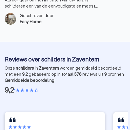
Als het gaat om het inrichten van uw huis, is
schilderen een van de eenvoudigste en meest
effectieve manieren om een totaal nieuwe
Geschreven door
uitstraling te creëren. Of u nu een gezellige sfeer
Easy Home
wilt of juist iets moderns en stralends, met de juiste
kleuren en afwerkingen maakt u van uw huis een
thuis. Bij EasyHome weten we precies hoe we die
magische transformatie kunnen realiseren. Laten we
samen de wereld van interieur schilderwerk
verkennen.
Reviews over schilders in Zaventem
Onze
schilders
in
Zaventem
worden gemiddeld beoordeeld
met een
9,2
gebaseerd op in totaal
576
reviews uit
9
bronnen
Gemiddelde beoordeling
9,2
•
star
star
star
star
star_half
star
star
star
star
star
star
star
sta