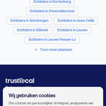
Schilders in Kortenberg
Schilders in Steenokkerzeel
Schilders in Grimbergen
Schilders in Asse Zellik
Schilders in Dilbeek
Schilders in Leuven
Schilders in Leuven Kessel-Lo
Schilders in Leuven Wijgmaal
Toon meer plaatsen
add
Schilders in Mechelen
Schilders in Tremelo
Schilders in Antwerpen
Schilders in Gent
Schilders in Brugge
Schilders in Aalst
Schilders in Kortrijk
Schilders in Hasselt
De beste schilders voor u
Wij gebruiken cookies
Schilders in Sint-Niklaas
Schilders in Genk
info@trustlocal.be
Om u beter en persoonlijker te helpen, analyseren we
Schilders in Roeselare
Schilders in Beveren