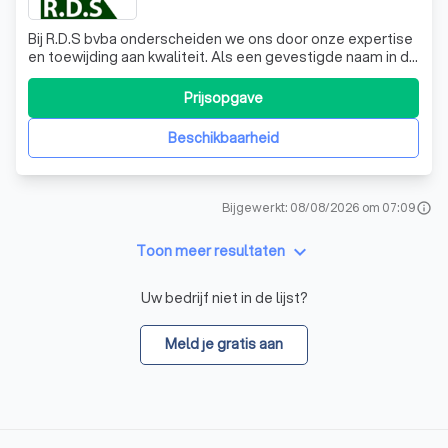
Bij R.D.S bvba onderscheiden we ons door onze expertise
en toewijding aan kwaliteit. Als een gevestigde naam in de
lokale markt, zijn we trots op onze reputatie voor
uitmuntendheid en betrouwbaarheid. Onze diensten zijn
Prijsopgave
ontworpen om aan uw specifieke behoeften te voldoen,
en we streven ernaar om elk
Beschikbaarheid
Bijgewerkt: 08/08/2026 om 07:09
info
keyboard_arrow_down
Toon meer resultaten
Uw bedrijf niet in de lijst?
Meld je gratis aan