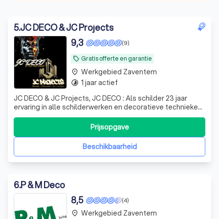
5
.
JC DECO & JC Projects
9,3
(9)
Gratis offerte en garantie
local_offer
Werkgebied Zaventem
place
1 jaar actief
timelapse
JC DECO & JC Projects, JC DECO : Als schilder 23 jaar
ervaring in alle schilderwerken en decoratieve technieken.
U kan bij ons terecht voor de standaard schilderwerken,
maar ook voor Mortex, kalkverf en kalei werken,
Prijsopgave
microcement, Venitiaanse stucco,... Wij plaatsen tevens
ook parket en klikvinyl,
Beschikbaarheid
6
.
P & M Deco
8,5
(4)
Werkgebied Zaventem
place