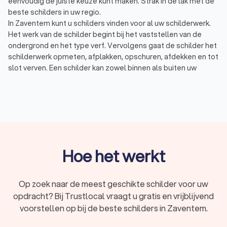
eenvoudig de juiste keuze kunt maken. Strak in de lak met de
beste schilders in uw regio.
In Zaventem kunt u schilders vinden voor al uw schilderwerk.
Het werk van de schilder begint bij het vaststellen van de
ondergrond en het type verf. Vervolgens gaat de schilder het
schilderwerk opmeten, afplakken, opschuren, afdekken en tot
slot verven. Een schilder kan zowel binnen als buiten uw
schilderwerk onderhouden of opnieuw laten schilderen.
Schilderwerk binnen: binnenschilderwerk, zoals deuren
en kozijnen, moet eens in de 7 á 10 jaar onderhouden
worden. Een binnenschilder heeft verschillende
manieren van schilderen, zoals sausen en spuiten.
Schilderwerk buiten: buitenschilderwerk, zoals de
kozijnen en dakkapel, moet eens in de 4 á 5 jaar
onderhouden worden. Vaak zijn de kosten van een
Hoe het werkt
buitenschilder hoger door het gebruik van steigers,
ladders en speciale buitenverf.
In Zaventem hebben wij 34 goede schilders gevonden. De
Op zoek naar de meest geschikte schilder voor uw
schilders in Zaventem hebben een gemiddelde Trustlocal-
opdracht? Bij Trustlocal vraagt u gratis en vrijblijvend
score van een undefined. Welke schilder u ook kiest, via
voorstellen op bij de beste schilders in Zaventem.
Trustlocal maakt u een goede keuze voor uw schilderwerk.
We kunnen u ook helpen door direct prijsopgaven aan te