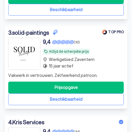
Welkom bij Vernast Schilderwerken, waar vakmanschap en
klanttevredenheid onze drijfveren
Beschikbaarheid
3
.
solid-paintings
TOP PRO
9,4
(32)
Altijd de scherpste prijs
local_offer
Werkgebied Zaventem
place
15 jaar actief
timelapse
Vakwerk in vertrouwen. Zelfwerkend patroon.
Prijsopgave
Beschikbaarheid
4
.
Kris Services
9,4
(34)