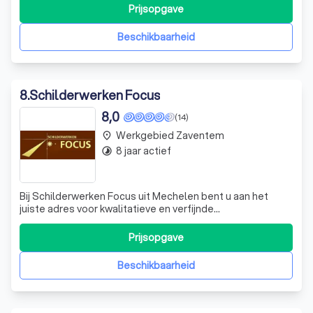
professionele service en klantvriendelijkheid. We werken
Prijsopgave
met kwaliteitsproducten en houden ons strikt aan vooraf
overeengekomen ti
Beschikbaarheid
8
.
Schilderwerken Focus
8,0
(14)
Werkgebied Zaventem
place
8 jaar actief
timelapse
Bij Schilderwerken Focus uit Mechelen bent u aan het
juiste adres voor kwalitatieve en verfijnde
interieurdecoratie uitgevoerd door professionele
schilders met de nieuwste technieken en producten. U
Prijsopgave
kunt ook bij ons terecht voor behangwerken,
coatingvloeren en buitengeveldecoratie. Van algemene
Beschikbaarheid
sch