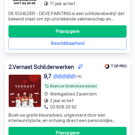
17 jaar actief
timelapse
DE SCHILDER – DEVE PAINTING is een schildersbedrijf dat
bekend staat om zijn uitstekende vakmanschap en
jarenlange ervaring. Onze schilders zijn zeer ervaren en
deskundig en zijn in staat om elke taak aan te pakken, van
Prijsopgave
klein tot groot. Wij bieden een uitgebreide reeks diensten
aan, van binnen- en b
Beschikbaarheid
2
.
Vernast Schilderwerken
TOP PRO
9,7
(79)
Boek uw Gratis kleuradvies
local_offer
Werkgebied Zaventem
place
2 jaar actief
timelapse
03 808 20 92
phone
Boek uw gratis kleuradvies, uitgevoerd door een
interieurstyliste, en ontvang direct een persoonlijke
oplossing en offerte op locatie. Geniet van voordelen
zoals topkwaliteit materialen en diverse afwerkingen.
Prijsopgave