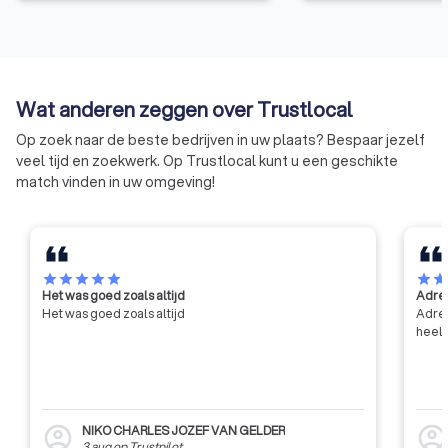
concurrentievermogen te
We behartigen de b
verhogen. Het WCTB heeft als
de overheid, in de 
doelen: het verrichten van
publieke opinie en i
wetenschappelijk en technisch
met de andere soci
onderzoek voor zijn leden, het
Wat anderen zeggen over Trustlocal
verlenen van technische
voorlichting, bijstand en advies
Op zoek naar de beste bedrijven in uw plaats? Bespaar jezelf
aan zijn leden, en het bijdragen
veel tijd en zoekwerk. Op Trustlocal kunt u een geschikte
tot de algemene innovatie en
match vinden in uw omgeving!
ontwikkeling in de bouwsector,
met name door middel van
contractonderzoek op aanvraag
van de industrie en de overheid.
star
star
star
star
star
star
sta
Het was goed zoals altijd
Adres
Het was goed zoals altijd
Adres
heel 
NIKO CHARLES JOZEF VAN GELDER
account_circle
account_circl
3 aug
op
Trustpilot