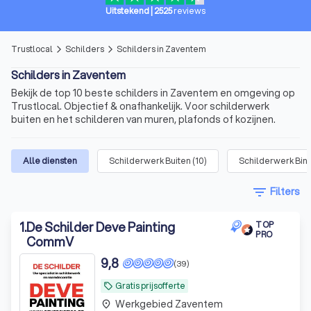
Uitstekend
|
2525
reviews
Trustlocal
Schilders
Schilders in Zaventem
arrow_forward_ios
arrow_forward_ios
Schilders in Zaventem
Bekijk de top 10 beste schilders in Zaventem en omgeving op
Trustlocal. Objectief & onafhankelijk. Voor schilderwerk
buiten en het schilderen van muren, plafonds of kozijnen.
Alle diensten
Schilderwerk Buiten
(
10
)
Schilderwerk Bin
filter_list
Filters
1
.
De Schilder Deve Painting
TOP
PRO
CommV
9,8
(39)
Gratis prijsofferte
local_offer
Werkgebied Zaventem
place