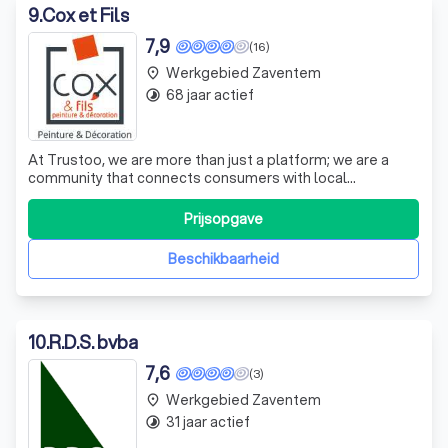
9
.
Cox et Fils
7,9
(16)
Werkgebied Zaventem
place
68 jaar actief
timelapse
At Trustoo, we are more than just a platform; we are a
community that connects consumers with local
businesses. We understand the importance of finding the
right service provider for your needs, and we are
Prijsopgave
committed to making that process as easy and efficient
as possible. Our team of experts meticu
Beschikbaarheid
10
.
R.D.S. bvba
7,6
(3)
Werkgebied Zaventem
place
31 jaar actief
timelapse