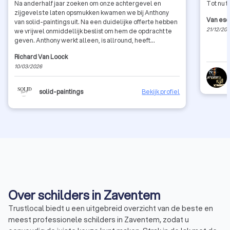
Na anderhalf jaar zoeken om onze achtergevel en
Tot nu t
zijgevels te laten opsmukken kwamen we bij Anthony
Van esc
van solid-paintings uit. Na een duidelijke offerte hebben
21/12/20
we vrijwel onmiddellijk beslist om hem de opdracht te
geven. Anthony werkt alleen, is allround, heeft
onderweg nog lastminute problemen opgelost, met een
Richard Van Loock
prima resultaat. Wij zijn zeer tevreden en besloten hem
10/03/2026
ook binnenshuis de noodzakelijke schilderwerken uit te
voeren. Wat ons betreft : een aanrader!
solid-paintings
Bekijk profiel
Over schilders in Zaventem
Trustlocal biedt u een uitgebreid overzicht van de beste en
meest professionele schilders in Zaventem, zodat u