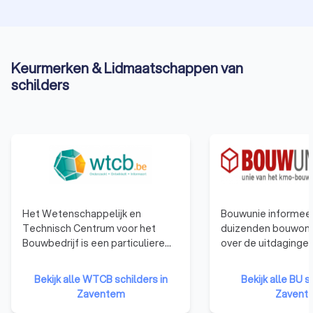
Keurmerken & Lidmaatschappen van
schilders
Het Wetenschappelijk en
Bouwunie informeer
Technisch Centrum voor het
duizenden bouwon
Bouwbedrijf is een particuliere
over de uitdaginge
onderzoeksinstelling, opgericht
veranderingen in d
in 1960 om het toegepaste
Bouwunie is er voor
Bekijk alle WTCB schilders in
Bekijk alle BU s
onderzoek in de industrie te
bedrijven en zelfst
Zaventem
Zavent
bevorderen en zo het
ondernemers uit d