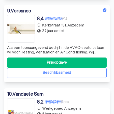
9
.
Versanco
8,4
(2)
Kerkstraat 131, Anzegem
place
37 jaar actief
timelapse
Als een toonaangevend bedrijf in de HVAC-sector, staan
wij voor Heating, Ventilation en Air Conditioning. Wij
regelen het klimaat binnen uw woning of gebouw met
onze geavanceerde HVAC-installaties. Onze diensten
Prijsopgave
omvatten het verwarmen van uw ruimte, het zorgen voor
frisse lucht van buiten en het koe
Beschikbaarheid
10
.
Vandaele Sam
8,2
(10)
Werkgebied Anzegem
place