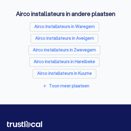
Laadpaal installateurs in Anzegem
Airco installateurs in andere plaatsen
Zonwering specialisten in Anzegem
Schrijnwerkers in Anzegem
Airco installateurs in Waregem
Warmtepomp installateurs in Anzegem
Airco installateurs in Avelgem
Badkamer installateurs in Anzegem
Airco installateurs in Zwevegem
Glashandels in Anzegem
Airco installateurs in Harelbeke
EPC-keurders in Anzegem
Airco installateurs in Kuurne
Klusjesmannen in Anzegem
Airco installateurs in Ronse
Toon meer plaatsen
add
Airco installateurs in Oostrozebeke
Airco installateurs in Menen Lauwe
Airco installateurs in Izegem Emelgem