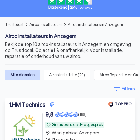
Uitstekend
|
2515
reviews
Trustlocal
Airco installateurs
Airco installateurs in Anzegem
arrow_forward_ios
arrow_forward_ios
Airco installateurs in Anzegem
Bekijk de top 10 airco-installateurs in Anzegem en omgeving
op Trustlocal. Objectief & onafhankelijk. Voor installatie,
reparatie of onderhoud van uw airco.
Alle diensten
Airco Installatie
(
20
)
Airco Reparatie en O
filter_list
Filters
1
.
HM Technics
TOP PRO
9,8
(156)
Gratis eerste adviesgesprek
local_offer
Werkgebied Anzegem
place
11 jaar actief
timelapse