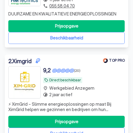
055 58 04 70
phone
DUURZAME EN KWALITATIEVE ENERGIEOPLOSSINGEN
Prijsopgave
Beschikbaarheid
2
.
Ximgrid
TOP PRO
9,2
(20)
Direct beschikbaar
local_offer
Werkgebied Anzegem
place
2 jaar actief
timelapse
⚡ XimGrid – Slimme energieoplossingen op maat Bij
XimGrid helpen we gezinnen en bedrijven om hun
energieverbruik slimmer, goedkoper en duurzamer te
maken. Wij zijn gespecialiseerd in slimme thuisbatterijen,
Prijsopgave
daarnaast kan u ook bij ons terecht voor zonnepanelen,
omvormers en slimme sturing, laadpale