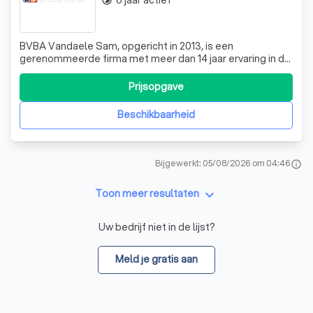
8 jaar actief
timelapse
BVBA Vandaele Sam, opgericht in 2013, is een
gerenommeerde firma met meer dan 14 jaar ervaring in de
sector. Wij zijn gespecialiseerd in diverse technieken
zoals sanitair, energiezuinige verwarming,
Prijsopgave
airconditioning/warmtepompen, ventilatie en
zonneboilers. Onze expertise strekt zich uit van herstell
Beschikbaarheid
Bijgewerkt: 05/08/2026 om 04:46
info
keyboard_arrow_down
Toon meer resultaten
Uw bedrijf niet in de lijst?
Meld je gratis aan