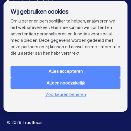
Airco installateurs in Wevelgem
De beste airco installateurs voor u
Wij gebruiken cookies
Airco installateurs in Antwerpen
info@trustlocal.be
Om u beter en persoonlijker te helpen, analyseren we
Airco installateurs in Gent
het websiteverkeer. Hiermee kunnen we content en
advertenties personaliseren en functies voor social
Airco installateurs in Brugge
media bieden. Deze gegevens worden gedeeld met
onze partners en zij kunnen dit aanvullen met informatie
Airco installateurs in Leuven
keyboard_arrow_down
VOOR PARTICULIEREN
die u eerder aan hen hebt verstrekt.
Airco installateurs in Aalst
keyboard_arrow_down
VOOR BEDRIJVEN
Airco installateurs in Mechelen
Alles accepteren
keyboard_arrow_down
OVER TRUSTLOCAL
Airco installateurs in Kortrijk
Alleen noodzakelijk
LAND
Nederland
Voorkeuren beheren
Airco installateurs in Hasselt
België
Duitsland
Airco installateurs in Sint-Niklaas
Spanje
Airco installateurs in Genk
©
2026
Trustlocal
Airco installateurs in Roeselare