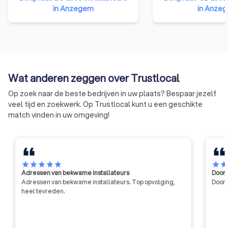
bedrijven en zelfstandige
bedrijven. De organ
in Anzegem
in Anze
ondernemers uit de bouwsector.
vertegenwoordigt 
We behartigen de belangen bij
ondernemingen uit 
de overheid, in de media, de
publieke opinie en in het overleg
met de andere sociale partners.
Wat anderen zeggen over Trustlocal
Op zoek naar de beste bedrijven in uw plaats? Bespaar jezelf
veel tijd en zoekwerk. Op Trustlocal kunt u een geschikte
match vinden in uw omgeving!
star
star
star
star
star
star
sta
Adressen van bekwame installateurs
Door 
Adressen van bekwame installateurs. Top opvolging,
Door 
heel tevreden.