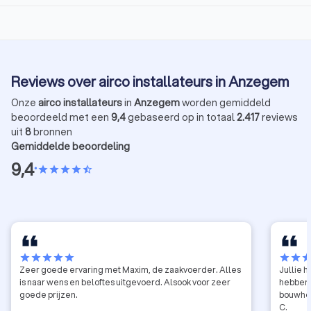
Reviews over airco installateurs in Anzegem
Onze
airco installateurs
in
Anzegem
worden gemiddeld
beoordeeld met een
9,4
gebaseerd op in totaal
2.417
reviews
uit
8
bronnen
Gemiddelde beoordeling
9,4
•
star
star
star
star
star_half
star
star
star
star
star
star
star
sta
Zeer goede ervaring met Maxim, de zaakvoerder. Alles
Jullie 
is naar wens en beloftes uitgevoerd. Alsook voor zeer
hebben 
goede prijzen.
bouwheer. Mi
C.