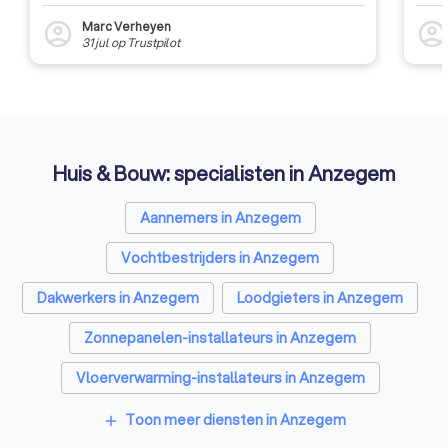
Marc Verheyen
account_circle
account_circl
31 jul
op
Trustpilot
Huis & Bouw: specialisten in Anzegem
Aannemers in Anzegem
Vochtbestrijders in Anzegem
Dakwerkers in Anzegem
Loodgieters in Anzegem
Zonnepanelen-installateurs in Anzegem
Vloerverwarming-installateurs in Anzegem
Ramen en deuren specialisten in Anzegem
Toon meer diensten in Anzegem
add