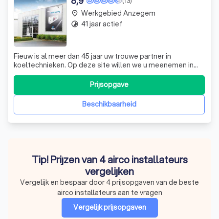
8,9
(13)
Werkgebied Anzegem
place
41 jaar actief
timelapse
Fieuw is al meer dan 45 jaar uw trouwe partner in
koeltechnieken. Op deze site willen we u meenemen in
het verhaal van Fieuw. Want dat is veel meer dan het
verhaal van de eenvoudige koelcel in de supermarkt of de
Prijsopgave
slagerstoonbank. Onze slogan is Fieuw energy, more
cooling, dit zegt alles wat we doen.
Beschikbaarheid
Tip! Prijzen van 4 airco installateurs
vergelijken
Vergelijk en bespaar door 4 prijsopgaven van de beste
airco installateurs aan te vragen
Vergelijk prijsopgaven