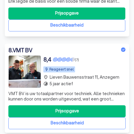
Erik legde de basis voor een solide firma waar de klant
centraal staat. In 1994 kwamen zijn zonen Jo en Bruno
mee in de zaak en onder hun impuls groeide de firma
Prijsopgave
verder uit tot een bepalende speler binnen de
installatiewereld. Een verbredi
Beschikbaarheid
8
.
VMT BV
8,4
(7)
Reageert snel
Lieven Bauwensstraat 11, Anzegem
place
5 jaar actief
timelapse
VMT BV is uw totaalpartner voor techniek. Alle technieken
kunnen door ons worden uitgevoerd, wat een groot
voordeel oplevert naar uitvoeringstermijnen toe (o.a. geen
tijdverlies door extra afspraken te moeten maken met
Prijsopgave
andere partijen enz…). Hoogwaardige afwerking door ons
ervaren team en correcte
Beschikbaarheid