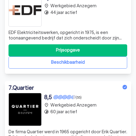
Werkgebied Anzegem
place
44 jaar actief
timelapse
EDF Elektriciteitswerken, opgericht in 1975, is een
toonaangevend bedrijf dat zich onderscheidt door zijn
expertise in het ontwerpen en uitvoeren van
elektriciteitswerken voor diverse sectoren. Onder leiding
Prijsopgave
van Christophe Decaigny, hebben we een team van
ingenieurs en vakspecialisten samengesteld,
Beschikbaarheid
7
.
Quartier
8,5
(55)
Werkgebied Anzegem
place
60 jaar actief
timelapse
De firma Quartier werd in 1965 opgericht door Erik Quartier.