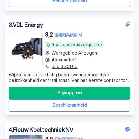
Beschikbaarheid
3
.
VDL Energy
9,2
(6)
Gratis eerste adviesgesprek
local_offer
Werkgebied Anzegem
place
4 jaar actief
timelapse
056 38 51 60
phone
Wij zijn een kleinschalig bedrijf waar persoonlijke
betrokkenheid centraal staat. Van het eerste contact tot
de uiteindelijke oplevering van het project, bent u bij ons
verzekerd van één vast aanspreekpunt. wij staan zelf in
Prijsopgave
voor zowel de verkoop, de plaatsing als de volledige
afhandeling, waardoor
Beschikbaarheid
4
.
Fieuw Koeltechniek NV