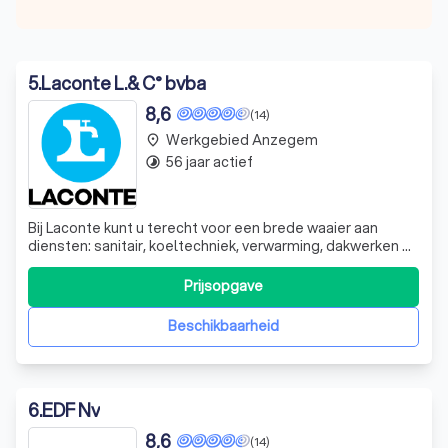
5
.
Laconte L.& C° bvba
8,6
(14)
Werkgebied Anzegem
place
56 jaar actief
timelapse
Bij Laconte kunt u terecht voor een brede waaier aan
diensten: sanitair, koeltechniek, verwarming, dakwerken en
groene energie. We streven keer op keer naar
uitmuntende service en een hoogkwalitatief eindresultaat
Prijsopgave
om u tegen te zeggen. We werken met goed opgeleide
werkkrachten die veel belang hecht
Beschikbaarheid
6
.
EDF Nv
8,6
(14)