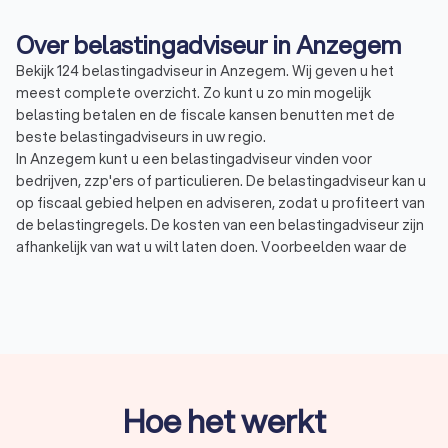
Over belastingadviseur in Anzegem
Bekijk 124 belastingadviseur in Anzegem. Wij geven u het
meest complete overzicht. Zo kunt u zo min mogelijk
belasting betalen en de fiscale kansen benutten met de
beste belastingadviseurs in uw regio.
In Anzegem kunt u een belastingadviseur vinden voor
bedrijven, zzp'ers of particulieren. De belastingadviseur kan u
op fiscaal gebied helpen en adviseren, zodat u profiteert van
de belastingregels. De kosten van een belastingadviseur zijn
afhankelijk van wat u wilt laten doen. Voorbeelden waar de
belastingadviseur mee kan helpen zijn:
Belastingadvies: een belastingadviseur kan
belastingzaken vertalen naar slimme adviezen en
oplossingen.
Belastingaangifte: denk hierbij aan inkomstenbelasting,
maar ook aan omzetbelasting, erfbelasting of
vennootschapsbelasting.
Btw-advies: met een goed btw-advies zorgt u voor een
Hoe het werkt
optimale btw-positie voor uw onderneming of bedrijf.
Jaarrekening: de belastingadviseur kan vaak ook een