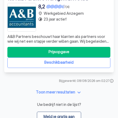
8,2
(4)
Werkgebied Anzegem
place
23 jaar actief
timelapse
A&B Partners beschouwt haar klanten als partners voor
wie wij net een stapje verder willen gaan. Wij begeleiden
hen doorheen de administratieve jungle en dat van de
opstart tot aan een eventuele verkoop of ontbinding.
Prijsopgave
Beschikbaarheid
Bijgewerkt: 08/08/2026 om 02:27
info
keyboard_arrow_down
Toon meer resultaten
Uw bedrijf niet in de lijst?
Meld je gratis aan