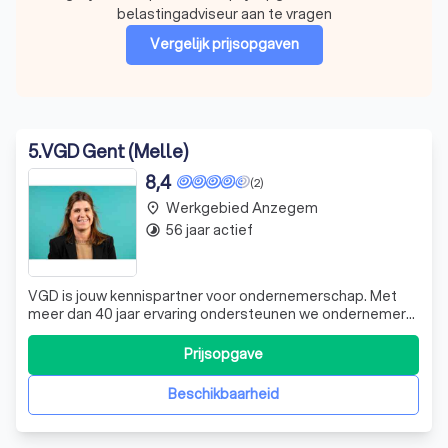
belastingadviseur aan te vragen
Vergelijk prijsopgaven
5
.
VGD Gent (Melle)
8,4
(2)
Werkgebied Anzegem
place
56 jaar actief
timelapse
VGD is jouw kennispartner voor ondernemerschap. Met
meer dan 40 jaar ervaring ondersteunen we ondernemers
in vraagstukken omtrent belastingen, audits en
accountancy. We helpen je bij overnames,
Prijsopgave
pensioenplanning en
Beschikbaarheid