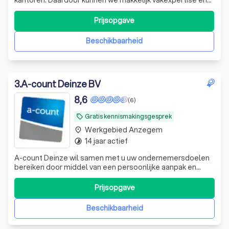
ervaringen met soortgelijke dossiers met elkaar
uitwisselen.
Prijsopgave
Beschikbaarheid
3
.
A-count Deinze BV
8,6
(6)
Gratis kennismakingsgesprek
local_offer
Werkgebied Anzegem
place
14 jaar actief
timelapse
A-count Deinze wil samen met u uw ondernemersdoelen
bereiken door middel van een persoonlijke aanpak en
advies op maat. Wij reiken u de realtime cijfers, tools en
rapporten aan die u nodig heeft om gegronde en
Prijsopgave
weldoordachte beslissingen te nemen en zo een gunstig
klimaat te scheppen voor toekomstige
Beschikbaarheid