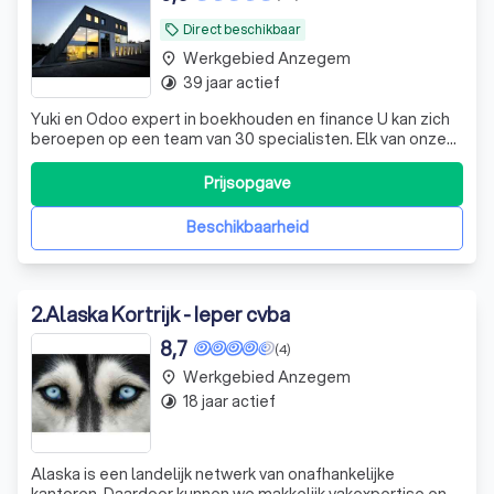
Direct beschikbaar
local_offer
Werkgebied Anzegem
place
39 jaar actief
timelapse
Yuki en Odoo expert in boekhouden en finance U kan zich
beroepen op een team van 30 specialisten. Elk van onze
medewerkers worden permanent bijgeschoold. We
hebben jarenlange ervaring in het geven van gericht en
Prijsopgave
correct bedrijfsadvies. We hebben doorheen de jaren voor
tal van bedrijven en sectoren
Beschikbaarheid
2
.
Alaska Kortrijk - Ieper cvba
8,7
(4)
Werkgebied Anzegem
place
18 jaar actief
timelapse
Alaska is een landelijk netwerk van onafhankelijke
kantoren. Daardoor kunnen we makkelijk vakexpertise en