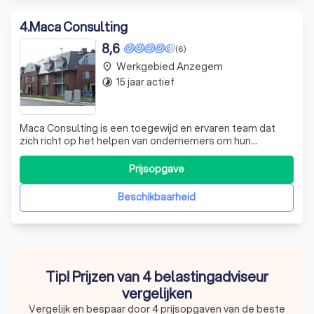
4
.
Maca Consulting
8,6
(6)
Werkgebied Anzegem
place
15 jaar actief
timelapse
Maca Consulting is een toegewijd en ervaren team dat
zich richt op het helpen van ondernemers om hun
bedrijfsstructuur te optimaliseren. Wij geloven dat het
niet om ons gaat, maar om uw behoeften, verlangens en
Prijsopgave
de manier waarop u zaken doet. Onze aanpak is erop
gericht om binnen de wettelijke grenze
Beschikbaarheid
Tip! Prijzen van 4 belastingadviseur
vergelijken
Vergelijk en bespaar door 4 prijsopgaven van de beste