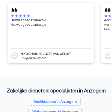
star
star
star
star
star
star
sta
Het was goed zoals altijd
Adres
Het was goed zoals altijd
Adres
heel 
NIKO CHARLES JOZEF VAN GELDER
account_circle
account_circl
3 aug
op
Trustpilot
Zakelijke diensten: specialisten in Anzegem
Boekhouders in Anzegem
Webdesigners in Anzegem