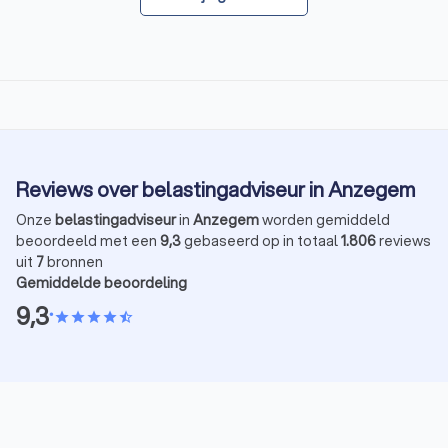
Reviews over belastingadviseur in Anzegem
Onze
belastingadviseur
in
Anzegem
worden gemiddeld
beoordeeld met een
9,3
gebaseerd op in totaal
1.806
reviews
uit
7
bronnen
Gemiddelde beoordeling
9,3
•
star
star
star
star
star_half