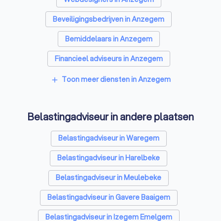
Beveiligingsbedrijven in Anzegem
Bemiddelaars in Anzegem
Financieel adviseurs in Anzegem
Videografen in Anzegem
Toon meer diensten in Anzegem
add
Belastingadviseur in andere plaatsen
Belastingadviseur in Waregem
Belastingadviseur in Harelbeke
Belastingadviseur in Meulebeke
Belastingadviseur in Gavere Baaigem
Belastingadviseur in Izegem Emelgem