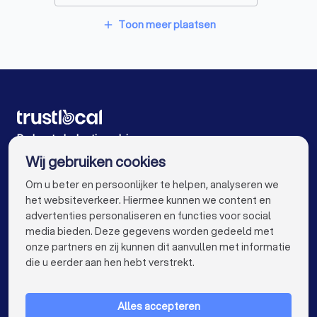
Belastingadviseur in Ledegem Sint-Eloois-Winkel
Toon meer plaatsen
add
Belastingadviseur in Wevelgem
Belastingadviseur in Aalter Lotenhulle
Belastingadviseur in Merelbeke
Belastingadviseur in Aalter
De beste belastingadviseur voor u
Wij gebruiken cookies
Belastingadviseur in Antwerpen
info@trustlocal.be
Om u beter en persoonlijker te helpen, analyseren we
Belastingadviseur in Gent
het websiteverkeer. Hiermee kunnen we content en
advertenties personaliseren en functies voor social
Belastingadviseur in Brugge
media bieden. Deze gegevens worden gedeeld met
onze partners en zij kunnen dit aanvullen met informatie
Belastingadviseur in Leuven
keyboard_arrow_down
VOOR PARTICULIEREN
die u eerder aan hen hebt verstrekt.
Belastingadviseur in Aalst
keyboard_arrow_down
VOOR BEDRIJVEN
Belastingadviseur in Mechelen
Alles accepteren
keyboard_arrow_down
OVER TRUSTLOCAL