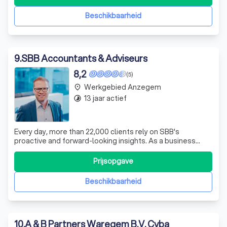
Beschikbaarheid
9
.
SBB Accountants & Adviseurs
8,2
(5)
Werkgebied Anzegem
place
13 jaar actief
timelapse
Every day, more than 22,000 clients rely on SBB's
proactive and forward-looking insights. As a business
coach and knowledge partner, we offer entrepreneurs,
starters, SME company managers, liberal professionals
Prijsopgave
and social profit professionals a wide range of
accountancy services and advice on how to
Beschikbaarheid
10
.
A & B Partners Waregem B.V. Cvba