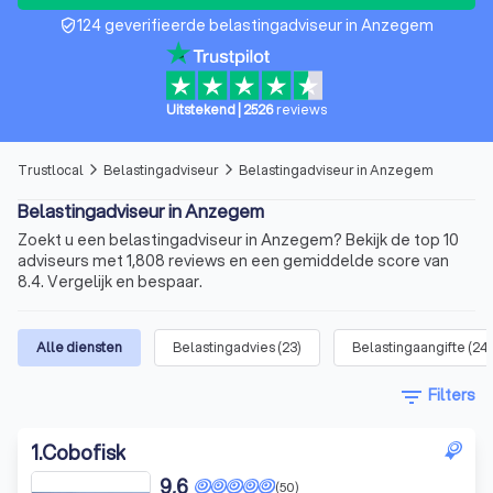
124 geverifieerde belastingadviseur in Anzegem
verified_user
Uitstekend
|
2526
reviews
Trustlocal
Belastingadviseur
Belastingadviseur in Anzegem
arrow_forward_ios
arrow_forward_ios
Belastingadviseur in Anzegem
Zoekt u een belastingadviseur in Anzegem? Bekijk de top 10
adviseurs met 1,808 reviews en een gemiddelde score van
8.4. Vergelijk en bespaar.
Alle diensten
Belastingadvies
(
23
)
Belastingaangifte
(
24
)
filter_list
Filters
1
.
Cobofisk
9,6
(50)