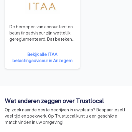
De beroepen van accountant en
belastingadviseur zijn wettelijk
gereglementeerd. Dat betekent
dat al wie het beroep wil
uitoefenen, moet worden
Bekijk alle ITAA
ingeschreven in het openbaar
belastingadviseur in Anzegem
register. Het ITAA beheerd dat
register ziet toe op de toegang
tot het beroep door toelatings-
en bekwaamheidsexamens te
organiseren. Het ITAA ziet toe
op naleving van de regels en
Wat anderen zeggen over Trustlocal
vaardigt normen en
aanbevelingen uit met het oog
Op zoek naar de beste bedrijven in uw plaats? Bespaar jezelf
op de correcte
veel tijd en zoekwerk. Op Trustlocal kunt u een geschikte
beroepsuitoefening.
match vinden in uw omgeving!