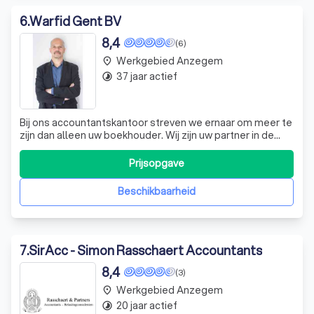
6
.
Warfid Gent BV
8,4
(6)
Werkgebied Anzegem
place
37 jaar actief
timelapse
Bij ons accountantskantoor streven we ernaar om meer te
zijn dan alleen uw boekhouder. Wij zijn uw partner in de
groei en ontwikkeling van uw onderneming. Onze diensten
zijn niet beperkt tot boekhouding en fiscale verplichtingen
Prijsopgave
voor KMO's, maar strekken zich uit tot adviesverlening
over fiscale en
Beschikbaarheid
7
.
SirAcc - Simon Rasschaert Accountants
8,4
(3)
Werkgebied Anzegem
place
20 jaar actief
timelapse