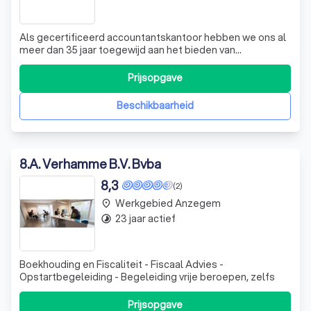
Als gecertificeerd accountantskantoor hebben we ons al
meer dan 35 jaar toegewijd aan het bieden van
nauwkeurige en persoonlijke begeleiding. We hebben
bewust gekozen voor een kleinschalige aanpak om de
Prijsopgave
continuïteit en anciënniteit te waarborgen die nodig zijn
voor een persoonlijke service. Voor ons
Beschikbaarheid
8
.
A. Verhamme B.V. Bvba
8,3
(2)
Werkgebied Anzegem
place
23 jaar actief
timelapse
Boekhouding en Fiscaliteit - Fiscaal Advies -
Opstartbegeleiding - Begeleiding vrije beroepen, zelfs
Prijsopgave