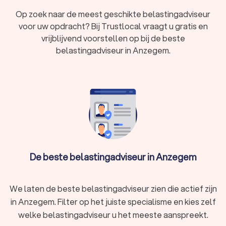
overzicht van de financiële situatie van een bedrijf
Op zoek naar de meest geschikte belastingadviseur
opstellen. Dit wordt ook wel een financieel jaarverslag
voor uw opdracht? Bij Trustlocal vraagt u gratis en
genoemd.
vrijblijvend voorstellen op bij de beste
In Anzegem hebben wij 124 goede belastingadviseurs
belastingadviseur in Anzegem.
gevonden. De belastingadviseurs in Anzegem hebben een
gemiddelde Trustlocal-score van een 8.4. Welke
belastingadviseur u ook kiest, via Trustlocal maakt u een
goede keuze voor het belastingadvies. We kunnen u ook
helpen door direct prijsopgaven aan te vragen bij
verschillende belastingadviseurs. Zo kunt u eenvoudig de
belastingadviseurs vergelijken en de juiste belastingadviseur
inschakelen voor uw belastingzaken.
De beste belastingadviseur in Anzegem
We laten de beste belastingadviseur zien die actief zijn
in Anzegem. Filter op het juiste specialisme en kies zelf
welke belastingadviseur u het meeste aanspreekt.