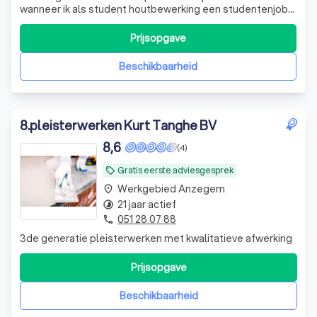
wanneer ik als student houtbewerking een studentenjob
vond in de sector. Ik wou meteen de handen uit de
mouwen steken en beginnen aan het echte werk. Ik verliet
Prijsopgave
de schoolbanken en ging vol enthousiasme onder
leercontract de kneepjes van het vak ler
Beschikbaarheid
8
.
pleisterwerken Kurt Tanghe BV
8,6
(4)
Gratis eerste adviesgesprek
local_offer
Werkgebied Anzegem
place
21 jaar actief
timelapse
051 28 07 88
phone
3de generatie pleisterwerken met kwalitatieve afwerking
Prijsopgave
Beschikbaarheid