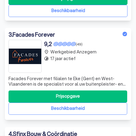
Beschikbaarheid
3
.
Facades Forever
9,2
(49)
Werkgebied Anzegem
place
17 jaar actief
timelapse
Facades Forever met filialen te Eke (Gent) en West-
Vlaanderen is de specialist voor al uw buitenpleister- en
andere gevelwerken in België en Nederland. Ervaring,
kennis en persoonlijke service op maat ter realisatie van
Prijsopgave
uw nieuwbouw- en/of renovatieproject staan ter uwer
dienst. Wij gebruiken steeds
Beschikbaarheid
4
.
Sfinx Bouw & Coördinatie