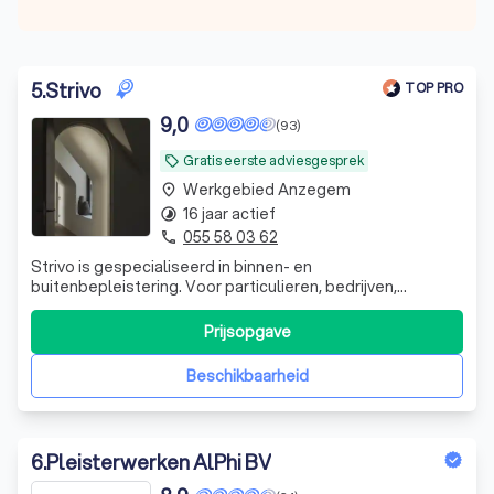
5
.
Strivo
TOP PRO
9,0
(93)
Gratis eerste adviesgesprek
local_offer
Werkgebied Anzegem
place
16 jaar actief
timelapse
055 58 03 62
phone
Strivo is gespecialiseerd in binnen- en
buitenbepleistering. Voor particulieren, bedrijven,
architecten en hoofdaannemers in West- en Oost-
Vlaanderen, Antwerpen en Vlaams-Brabant.
Prijsopgave
Beschikbaarheid
6
.
Pleisterwerken AlPhi BV