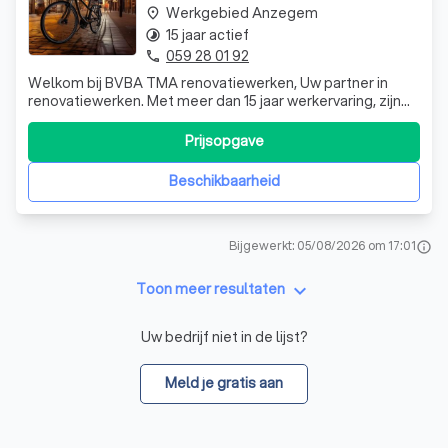
Werkgebied Anzegem
place
15 jaar actief
timelapse
059 28 01 92
phone
Welkom bij BVBA TMA renovatiewerken, Uw partner in
renovatiewerken. Met meer dan 15 jaar werkervaring, zijn
wij gespecialiseerd in pleister-, plamuur en
schilderwerken. Eveneens doen wij betegeling, centrale
Prijsopgave
verwarming, dak- en electriciteitswerken. De tevredenheid
van de klant voor de uitgevoerde
Beschikbaarheid
Bijgewerkt: 05/08/2026 om 17:01
info
keyboard_arrow_down
Toon meer resultaten
Uw bedrijf niet in de lijst?
Meld je gratis aan