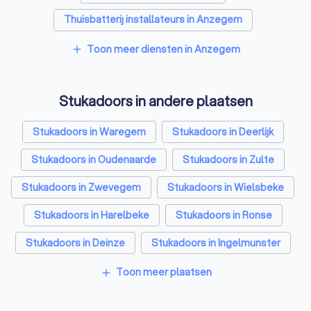
Thuisbatterij installateurs in Anzegem
Toon meer diensten in Anzegem
add
Stukadoors in andere plaatsen
Stukadoors in Waregem
Stukadoors in Deerlijk
Stukadoors in Oudenaarde
Stukadoors in Zulte
Stukadoors in Zwevegem
Stukadoors in Wielsbeke
Stukadoors in Harelbeke
Stukadoors in Ronse
Stukadoors in Deinze
Stukadoors in Ingelmunster
Stukadoors in Antwerpen
Stukadoors in Gent
Toon meer plaatsen
add
Stukadoors in Brugge
Stukadoors in Leuven