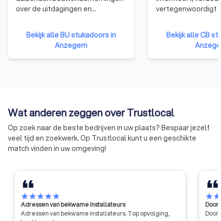
over de uitdagingen en
vertegenwoordigt a
veranderingen in de bouwsector.
bouwbedrijven. Van
Bouwunie is er voor alle kmo-
éénmanszaken tot 
Bekijk alle BU stukadoors in
Bekijk alle CB st
bedrijven en zelfstandige
bedrijven. De organ
Anzegem
Anzeg
ondernemers uit de bouwsector.
vertegenwoordigt 
We behartigen de belangen bij
ondernemingen uit 
de overheid, in de media, de
publieke opinie en in het overleg
met de andere sociale partners.
Wat anderen zeggen over Trustlocal
Op zoek naar de beste bedrijven in uw plaats? Bespaar jezelf
veel tijd en zoekwerk. Op Trustlocal kunt u een geschikte
match vinden in uw omgeving!
star
star
star
star
star
star
sta
Adressen van bekwame installateurs
Door 
Adressen van bekwame installateurs. Top opvolging,
Door 