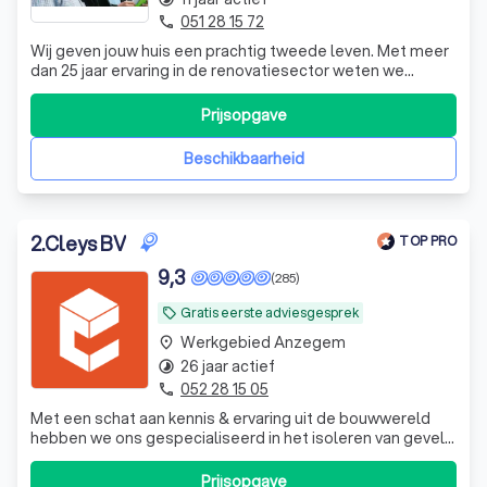
051 28 15 72
phone
Wij geven jouw huis een prachtig tweede leven. Met meer
dan 25 jaar ervaring in de renovatiesector weten we
perfect hoe we jouw gevel moeten aanpakken.
Prijsopgave
Beschikbaarheid
2
.
Cleys BV
TOP PRO
9,3
(285)
Gratis eerste adviesgesprek
local_offer
Werkgebied Anzegem
place
26 jaar actief
timelapse
052 28 15 05
phone
Met een schat aan kennis & ervaring uit de bouwwereld
hebben we ons gespecialiseerd in het isoleren van gevels,
daken, vernieuwen van ramen & deuren +
energieoplossingen.
Prijsopgave