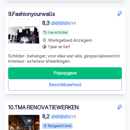
9
.
Fashionyourwalls
8,3
(1)
Uw schilder
local_offer
Werkgebied Anzegem
place
1 jaar actief
timelapse
Schilder- behanger, voor elke wat wils. gespecialiseerd in
interieur- exterieur afwerkingen.
Prijsopgave
Beschikbaarheid
10
.
TMA RENOVATIEWERKEN
8,2
(1)
Reageert snel