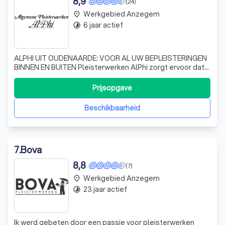
8,9
(24)
Werkgebied Anzegem
place
6 jaar actief
timelapse
ALPHI UIT OUDENAARDE: VOOR AL UW BEPLEISTERINGEN
BINNEN EN BUITEN Pleisterwerken AlPhi zorgt ervoor dat
uw woning en gevel van perfecte pleisterwerken worden
voorzien. Als specialist in bepleisteringen in Oudenaarde
Prijsopgave
en omgeving, weet dit bedrijf alle werken vlot en
vakkundig uit te voeren, zodat u
Beschikbaarheid
7
.
Bova
8,8
(7)
Werkgebied Anzegem
place
23 jaar actief
timelapse
Ik werd gebeten door een passie voor pleisterwerken