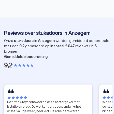
Reviews over stukadoors in Anzegem
Onze
stukadoors
in
Anzegem
worden gemiddeld beoordeeld
met een
9,2
gebaseerd op in totaal
2.047
reviews uit
6
bronnen
Gemiddelde beoordeling
9,2
•
star
star
star
star
star_half
star
star
star
star
star
star
star
sta
De firma Cleys renoveerde onze achtergevel met
We hebb
isolatie en crepi. De werken verliepen, ondanks het
contact
wisselvallige weer, heel vlot. De arbeiders waren
binnen 