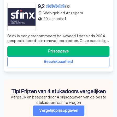
9,2
(35)
Werkgebied Anzegem
place
20 jaar actief
timelapse
Sfinx is een gerenommeerd bouwbedrijf dat sinds 2004
gespecialiseerd is in renovatieprojecten. Onze passie ligt
in het hergebruiken en renoveren van bestaande
woningen en panden, met als doel het behoud van groene
Prijsopgave
ruimtes. We begrijpen dat bouwen een complex proces is
geworden en daarom bieden we ee
Beschikbaarheid
Tip! Prijzen van 4 stukadoors vergelijken
Vergelijk en bespaar door 4 prijsopgaven van de beste
stukadoors aan te vragen
Vergelijk prijsopgaven