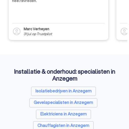
heel tevreden.
Marc Verheyen
account_circle
account_circl
31 jul
op
Trustpilot
Installatie & onderhoud: specialisten in
Anzegem
Isolatiebedrijven in Anzegem
Gevelspecialisten in Anzegem
Elektriciens in Anzegem
Chauffagisten in Anzegem