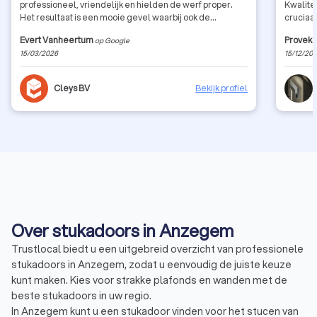
professioneel, vriendelijk en hielden de werf proper.
Kwalitei
Het resultaat is een mooie gevel waarbij ook de
cruciaal
afwerking tot in de puntjes werd uitgevoerd (zinken
samenwe
Evert Vanheertum
Proveko
op Google
regenpijpen, zinken dakranden, blauwe steen, etc.)
volgens afspraak. In el
15/03/2026
15/12/20
opduike
juiste o
dienstv
Cleys BV
Bekijk profiel
samen. 
Over stukadoors in Anzegem
Trustlocal biedt u een uitgebreid overzicht van professionele
stukadoors in Anzegem, zodat u eenvoudig de juiste keuze
kunt maken. Kies voor strakke plafonds en wanden met de
beste stukadoors in uw regio.
In Anzegem kunt u een stukadoor vinden voor het stucen van