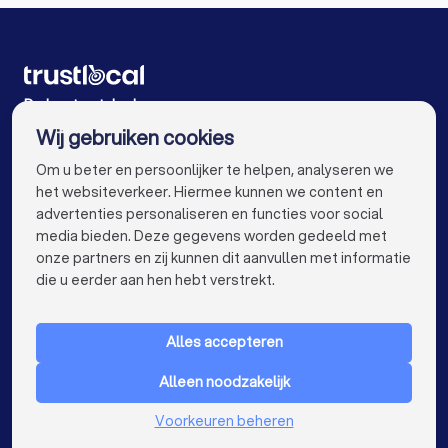
Stukadoors in Aalst
Stukadoors in Mechelen
Stukadoors in Kortrijk
Stukadoors in Hasselt
Stukadoors in Sint-Niklaas
Stukadoors in Genk
De beste stukadoors voor u
Wij gebruiken cookies
Stukadoors in Roeselare
Stukadoors in Beveren
info@trustlocal.be
Om u beter en persoonlijker te helpen, analyseren we
Stukadoors in Dendermonde
het websiteverkeer. Hiermee kunnen we content en
advertenties personaliseren en functies voor social
Stukadoors in Beringen
Stukadoors in Turnhout
media bieden. Deze gegevens worden gedeeld met
onze partners en zij kunnen dit aanvullen met informatie
Stukadoors in Dilbeek
keyboard_arrow_down
VOOR PARTICULIEREN
die u eerder aan hen hebt verstrekt.
Stukadoors in Heist-op-den-Berg
keyboard_arrow_down
VOOR BEDRIJVEN
Stukadoors in Sint-Truiden
Stukadoors in Lokeren
Alles accepteren
keyboard_arrow_down
OVER TRUSTLOCAL
Stukadoors in Brasschaat
Stukadoors in de buurt
Alleen noodzakelijk
LAND
Nederland
Voorkeuren beheren
België