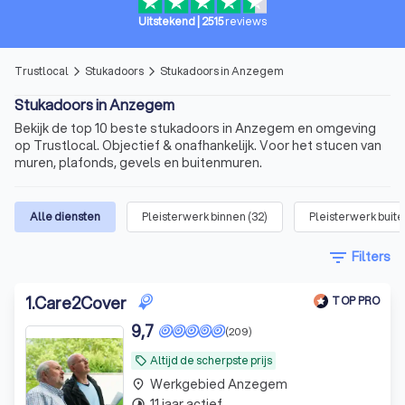
Uitstekend
|
2515
reviews
Trustlocal
Stukadoors
Stukadoors in Anzegem
arrow_forward_ios
arrow_forward_ios
Stukadoors in Anzegem
Bekijk de top 10 beste stukadoors in Anzegem en omgeving
op Trustlocal. Objectief & onafhankelijk. Voor het stucen van
muren, plafonds, gevels en buitenmuren.
Alle diensten
Pleisterwerk binnen
(
32
)
Pleisterwerk buit
filter_list
Filters
1
.
Care2Cover
TOP PRO
9,7
(209)
Altijd de scherpste prijs
local_offer
Werkgebied Anzegem
place
11 jaar actief
timelapse