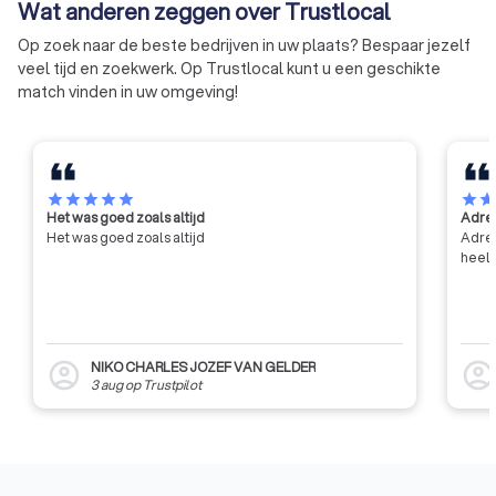
Wat anderen zeggen over Trustlocal
verlenen van technische
voorlichting, bijstand en advies
Op zoek naar de beste bedrijven in uw plaats? Bespaar jezelf
aan zijn leden, en het bijdragen
veel tijd en zoekwerk. Op Trustlocal kunt u een geschikte
tot de algemene innovatie en
match vinden in uw omgeving!
ontwikkeling in de bouwsector,
met name door middel van
contractonderzoek op aanvraag
van de industrie en de overheid.
star
star
star
star
star
star
sta
Het was goed zoals altijd
Adres
Het was goed zoals altijd
Adres
heel 
NIKO CHARLES JOZEF VAN GELDER
account_circle
account_circl
3 aug
op
Trustpilot