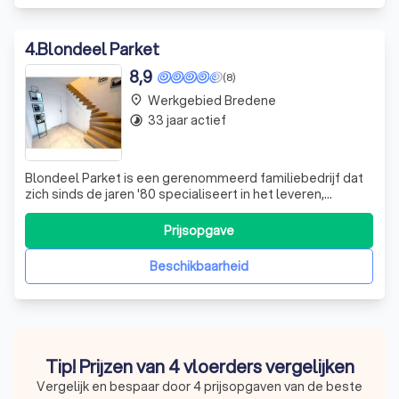
4
.
Blondeel Parket
8,9
(8)
Werkgebied Bredene
place
33 jaar actief
timelapse
Blondeel Parket is een gerenommeerd familiebedrijf dat
zich sinds de jaren '80 specialiseert in het leveren,
plaatsen en afwerken van parketvloeren. Opgericht door
Geert Blondeel, is het bedrijf inmiddels in handen van zijn
Prijsopgave
zoon Thijs, die de liefde voor hout en vakmanschap met
de paplepel ingegoten
Beschikbaarheid
Tip! Prijzen van 4 vloerders vergelijken
Vergelijk en bespaar door 4 prijsopgaven van de beste