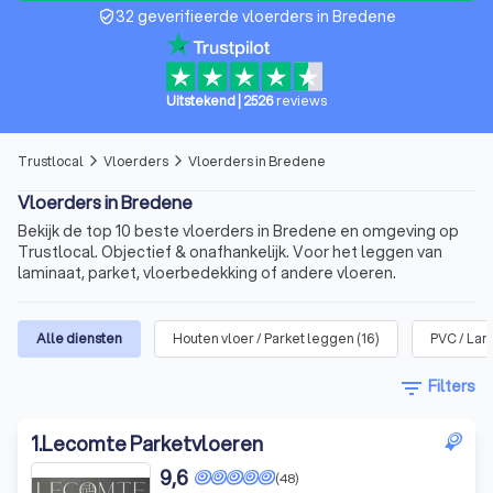
32 geverifieerde vloerders in Bredene
verified_user
Uitstekend
|
2526
reviews
Trustlocal
Vloerders
Vloerders in Bredene
arrow_forward_ios
arrow_forward_ios
Vloerders in Bredene
Bekijk de top 10 beste vloerders in Bredene en omgeving op
Trustlocal. Objectief & onafhankelijk. Voor het leggen van
laminaat, parket, vloerbedekking of andere vloeren.
Alle diensten
Houten vloer / Parket leggen
(
16
)
PVC / Lam
filter_list
Filters
1
.
Lecomte Parketvloeren
9,6
(48)