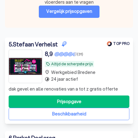
vloerders aan te vragen
Vergelijk prijsopgaven
5
.
Stefaan Verhelst
TOP PRO
8,9
(31)
Altijd de scherpste prijs
local_offer
Werkgebied Bredene
place
24 jaar actief
timelapse
dak gevel en alle renovaties van a tot z gratis offerte
Prijsopgave
Beschikbaarheid