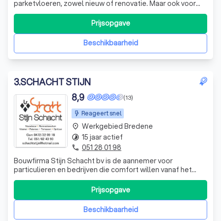
parketvloeren, zowel nieuw of renovatie. Maar ook voor
laminaat of klik pvc, houten terrassen, traprenovatie,
uitbekleden van betonnen trappen, gevelbekleding of
Prijsopgave
vernieuwe van jouw oversteek kan je bij mij terecht.
Daarnaast doe ik ook tal van an
Beschikbaarheid
3
.
SCHACHT STIJN
8,9
(13)
Reageert snel
Werkgebied Bredene
place
15 jaar actief
timelapse
051 28 01 98
phone
Bouwfirma Stijn Schacht bv is de aannemer voor
particulieren en bedrijven die comfort willen vanaf het
begin van hun bouwproject. Als aannemer weten wij dat
bouwen en verbouwen heel wat stress met zich
Prijsopgave
meebrengt. De financiële druk als de coördinatie van de
verschillende partijen voor uw bouwprojec
Beschikbaarheid