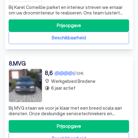
Bij Karel Corneillie parket en interieur streven we ernaar
om uw droominterieur te realiseren. Ons team luistert
aandachtig naar uw wensen en werkt nauw samen om een
interieur te creëren dat volledig op maat is en voldoet aan
Prijsopgave
uw verwachtingen. We staan open voor uw ideeën en
werken indien nodig same
Beschikbaarheid
8
.
MVG
8,6
(24)
Werkgebied Bredene
place
6 jaar actief
timelapse
Bij MVG staan we voor je klaar met een breed scala aan
diensten. Onze deskundige servicetechniekers en
mecaniciens zijn uitgerust met een mobiele garage,
waardoor we in staat zijn om bij jou aan huis te komen voor
Prijsopgave
de herstelling en het onderhoud van auto's,
bestelwagens en bromfietsen. Maar onze exp