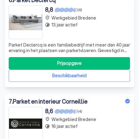
6
.
Parket Declercq
8,8
(8)
Werkgebied Bredene
place
13 jaar actief
timelapse
Parket Declercq is een familiebedrijf met meer dan 40 jaar
ervaring in het plaatsen van parketvloeren. Gevestigd in
Eernegem, zijn we trots op onze dienstverlening in grote
delen van West-Vlaanderen. Onze expertise is niet alleen
Prijsopgave
gebaseerd op jarenlange ervaring, maar ook op een
diepgaande kennis va
Beschikbaarheid
7
.
Parket en interieur Corneillie
8,6
(4)
Werkgebied Bredene
place
16 jaar actief
timelapse