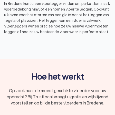
In Bredene kunt u een vloerlegger vinden om parket, laminaat,
vloerbedekking, vinyl of een houten vloer te leggen. Ook kunt
u kiezen voor het storten van een gietvloer of het leggen van
tegels of plavuizen. Het leggen van een vloer is vakwerk.
Vloerleggers weten precies hoe ze uw nieuwe vloer moeten
leggen of hoe ze uw bestaande vloer weer in perfecte staat
moeten krijgen. Een vloerlegger kan verschillende vloeren
leggen:
Houten vloer of parket: Houten vloeren of massief
parket zijn prachtig en in veel verschillende soorten en
kleuren verkrijgbaar. Kiest u voor eiken of teak, voor een
lichte of donkere look, of voor het oliën of lakken van de
vloer?
Laminaat: Laminaat vloeren zijn verkrijgbaar in allerlei
Hoe het werkt
diktes, breedtes, en kleuren en u kunt kiezen uit onder
andere een V-groef of juist een vlakke vloer. Laminaat is
een goedkoper alternatief voor parket of een houten
Op zoek naar de meest geschikte vloerder voor uw
vloer.
opdracht? Bij Trustlocal vraagt u gratis en vrijblijvend
PVC, zeil of vinyl: PVC, zeil, of vinyl vloeren zijn allerlei
voorstellen op bij de beste vloerders in Bredene.
vormen van een kunststof vloer. Deze vloeren zijn
makkelijk te onderhouden. Hierdoor zijn dit bijvoorbeeld
perfecte vloeren tegen allergieën.