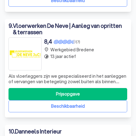
Beschikbaarheid
9
.
Vloerwerken De Neve | Aanleg van opritten
& terrassen
8,4
(7)
Werkgebied Bredene
place
13 jaar actief
timelapse
Als vloerleggers zijn we gespecialiseerd in het aanleggen
of vervangen van betegeling zowel buiten als binnen.
Exterieur Terrassen in klinkers, dalen, natuursteen, hout of
composiet. Parkings, opritten, tuinpaden in betonklinkers
Prijsopgave
of natuursteen. Interieur Vloeren, in tegels of natuursteen
in bestaan
Beschikbaarheid
10
.
Danneels Interieur