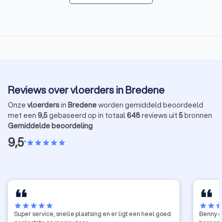
Reviews over vloerders in Bredene
Onze
vloerders
in
Bredene
worden gemiddeld beoordeeld
met een
9,5
gebaseerd op in totaal
648
reviews uit
5
bronnen
Gemiddelde beoordeling
9,5
•
star
star
star
star
star
star
star
star
star
star
star
star
sta
Super service, snelle plaatsing en er ligt een heel goed
Benny e