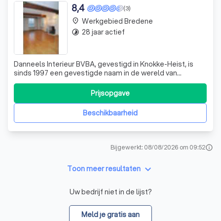
8,4
(3)
Werkgebied Bredene
place
28 jaar actief
timelapse
Danneels Interieur BVBA, gevestigd in Knokke-Heist, is
sinds 1997 een gevestigde naam in de wereld van
interieurinrichting en timmer- en schrijnwerken. Onder
leiding van oprichter en zaakvoerder Stefaan Danneels,
Prijsopgave
streven we ernaar om elke klant tevreden te stellen met
een perfecte afwerking. Stefaan
Beschikbaarheid
Bijgewerkt: 08/08/2026 om 09:52
info
keyboard_arrow_down
Toon meer resultaten
Uw bedrijf niet in de lijst?
Meld je gratis aan