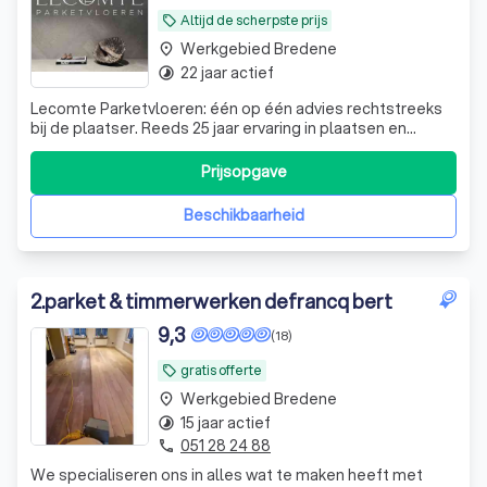
Altijd de scherpste prijs
local_offer
Werkgebied Bredene
place
22 jaar actief
timelapse
Lecomte Parketvloeren: één op één advies rechtstreeks
bij de plaatser. Reeds 25 jaar ervaring in plaatsen en
herschuren van parketvloeren, uitbekleden betontrappen
en plaatsen van houten terrassen.
Prijsopgave
Beschikbaarheid
2
.
parket & timmerwerken defrancq bert
9,3
(18)
gratis offerte
local_offer
Werkgebied Bredene
place
15 jaar actief
timelapse
051 28 24 88
phone
We specialiseren ons in alles wat te maken heeft met