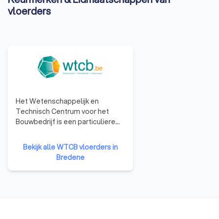
vloerders
Het Wetenschappelijk en
Technisch Centrum voor het
Bouwbedrijf is een particuliere
onderzoeksinstelling, opgericht
in 1960 om het toegepaste
Bekijk alle WTCB vloerders in
onderzoek in de industrie te
Bredene
bevorderen en zo het
concurrentievermogen te
verhogen. Het WCTB heeft als
doelen: het verrichten van
wetenschappelijk en technisch
onderzoek voor zijn leden, het