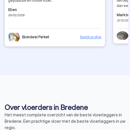
geplaatste en mooie vloer.
beroeps
dan ee
Ellen
Mark ba
05/02/2026
12/12/20
Blondeel Parket
Bekijk profiel
Over vloerders in Bredene
Het meest complete overzicht van de beste vloerleggers in
Bredene. Een prachtige vloer met de beste vloerleggers in uw
regio.