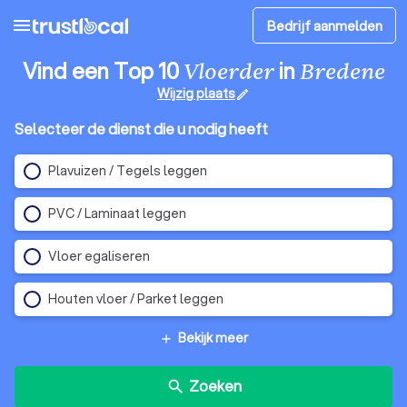
menu
Bedrijf aanmelden
Vind een Top 10
in
Vloerder
Bredene
Wijzig plaats
edit
Selecteer de dienst die u nodig heeft
Plavuizen / Tegels leggen
PVC / Laminaat leggen
Vloer egaliseren
Houten vloer / Parket leggen
Bekijk meer
add
Zoeken
search