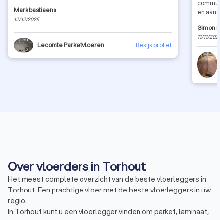
communic
Mark bastiaens
en aang
12/12/2025
fantasti
Simon 
bedrag o
11/11/202
stond. 
Lecomte Parketvloeren
Bekijk profiel
aanrade
Over vloerders in Torhout
Het meest complete overzicht van de beste vloerleggers in
Torhout. Een prachtige vloer met de beste vloerleggers in uw
regio.
In Torhout kunt u een vloerlegger vinden om parket, laminaat,