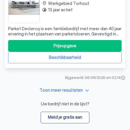
Werkgebied Torhout
place
13 jaar actief
timelapse
Parket Declercq is een familiebedrijf met meer dan 40 jaar
ervaring in het plaatsen van parketvloeren. Gevestigd in
Eernegem, zijn we trots op onze dienstverlening in grote
delen van West-Vlaanderen. Onze expertise is niet alleen
Prijsopgave
gebaseerd op jarenlange ervaring, maar ook op een
diepgaande kennis va
Beschikbaarheid
Bijgewerkt: 06/08/2026 om 02:14
info
keyboard_arrow_down
Toon meer resultaten
Uw bedrijf niet in de lijst?
Meld je gratis aan