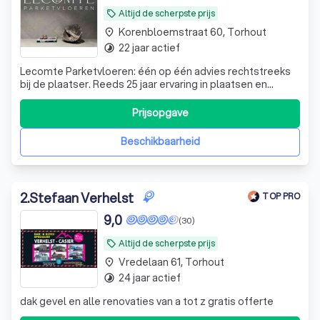
Altijd de scherpste prijs
local_offer
Korenbloemstraat 60, Torhout
place
22 jaar actief
timelapse
Lecomte Parketvloeren: één op één advies rechtstreeks
bij de plaatser. Reeds 25 jaar ervaring in plaatsen en
herschuren van parketvloeren, uitbekleden betontrappen
en plaatsen van houten terrassen.
Prijsopgave
Beschikbaarheid
2
.
Stefaan Verhelst
TOP PRO
9,0
(30)
Altijd de scherpste prijs
local_offer
Vredelaan 61, Torhout
place
24 jaar actief
timelapse
dak gevel en alle renovaties van a tot z gratis offerte