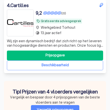
4
.
Cartilles
9,2
(22)
Gratis eerste adviesgesprek
local_offer
Werkgebied Torhout
place
13 jaar actief
timelapse
Wij zijn een dynamisch bedrijf dat zich richt op het leveren
van hoogwaardige diensten en producten. Onze focus ligt
op het creëren van een naadloze ervaring voor onze
klanten, waarbij we gebruik maken van geavanceerde
Prijsopgave
technologieën en innovatieve oplossingen. We streven
ernaar om de verwachtingen v
Beschikbaarheid
Tip! Prijzen van 4 vloerders vergelijken
Vergelijk en bespaar door 4 prijsopgaven van de beste
vloerders aan te vragen
Vergelijk prijsopgaven