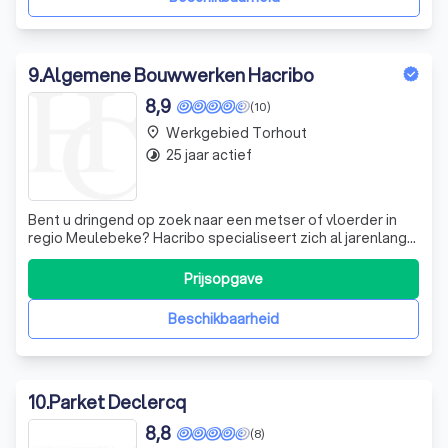
9
.
Algemene Bouwwerken Hacribo
8,9
(10)
Werkgebied Torhout
place
25 jaar actief
timelapse
Bent u dringend op zoek naar een metser of vloerder in
regio Meulebeke? Hacribo specialiseert zich al jarenlang
in metselwerk, vloer- en wandtegels. Christophe, helpt
jullie steeds met plezier verder met eerlijk advies en
Prijsopgave
nauwkeurig maatwerk. Al zijn hele leven lang is Christophe,
bezieler en eigen
Beschikbaarheid
10
.
Parket Declercq
8,8
(8)