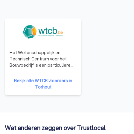
Het Wetenschappelijk en
Technisch Centrum voor het
Bouwbedrijf is een particuliere
onderzoeksinstelling, opgericht
in 1960 om het toegepaste
Bekijk alle WTCB vloerders in
onderzoek in de industrie te
Torhout
bevorderen en zo het
concurrentievermogen te
verhogen. Het WCTB heeft als
doelen: het verrichten van
wetenschappelijk en technisch
onderzoek voor zijn leden, het
Wat anderen zeggen over Trustlocal
verlenen van technische