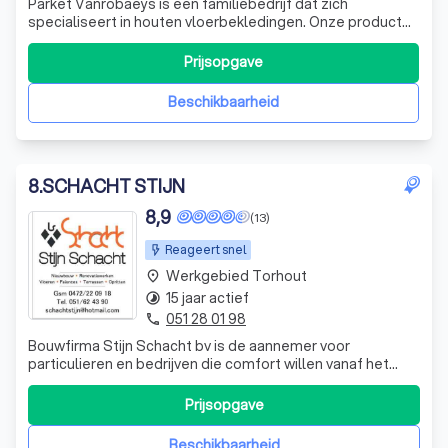
Parket Vanrobaeys is een familiebedrijf dat zich
specialiseert in houten vloerbekledingen. Onze producten
ademen authenticiteit en vakmanschap uit en zorgen voor
een meerwaarde in elk project. We bieden een breed
Prijsopgave
scala aan vloeroplossingen, waaronder meerlagenparket,
laminaatvloeren en fineerparket.
Beschikbaarheid
8
.
SCHACHT STIJN
8,9
(13)
Reageert snel
Werkgebied Torhout
place
15 jaar actief
timelapse
051 28 01 98
phone
Bouwfirma Stijn Schacht bv is de aannemer voor
particulieren en bedrijven die comfort willen vanaf het
begin van hun bouwproject. Als aannemer weten wij dat
bouwen en verbouwen heel wat stress met zich
Prijsopgave
meebrengt. De financiële druk als de coördinatie van de
verschillende partijen voor uw bouwprojec
Beschikbaarheid