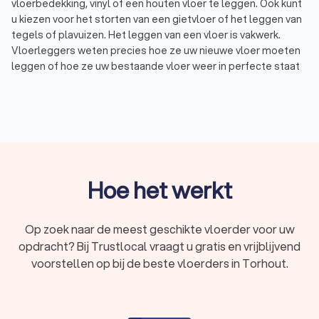
vloerbedekking, vinyl of een houten vloer te leggen. Ook kunt
u kiezen voor het storten van een gietvloer of het leggen van
tegels of plavuizen. Het leggen van een vloer is vakwerk.
Vloerleggers weten precies hoe ze uw nieuwe vloer moeten
leggen of hoe ze uw bestaande vloer weer in perfecte staat
moeten krijgen. Een vloerlegger kan verschillende vloeren
leggen:
Houten vloer of parket: Houten vloeren of massief
parket zijn prachtig en in veel verschillende soorten en
kleuren verkrijgbaar. Kiest u voor eiken of teak, voor een
lichte of donkere look, of voor het oliën of lakken van de
vloer?
Laminaat: Laminaat vloeren zijn verkrijgbaar in allerlei
Hoe het werkt
diktes, breedtes, en kleuren en u kunt kiezen uit onder
andere een V-groef of juist een vlakke vloer. Laminaat is
een goedkoper alternatief voor parket of een houten
Op zoek naar de meest geschikte vloerder voor uw
vloer.
opdracht? Bij Trustlocal vraagt u gratis en vrijblijvend
PVC, zeil of vinyl: PVC, zeil, of vinyl vloeren zijn allerlei
voorstellen op bij de beste vloerders in Torhout.
vormen van een kunststof vloer. Deze vloeren zijn
makkelijk te onderhouden. Hierdoor zijn dit bijvoorbeeld
perfecte vloeren tegen allergieën.
Vloerbedekking of tapijt: Vloerbedekking of tapijt kan