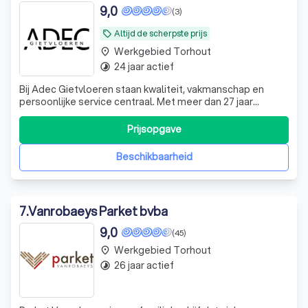
9,0
(3)
Altijd de scherpste prijs
local_offer
Werkgebied Torhout
place
24 jaar actief
timelapse
Bij Adec Gietvloeren staan kwaliteit, vakmanschap en
persoonlijke service centraal. Met meer dan 27 jaar
ervaring zijn wij dé specialist in het plaatsen van
gietvloeren.
Prijsopgave
Beschikbaarheid
7
.
Vanrobaeys Parket bvba
9,0
(45)
Werkgebied Torhout
place
26 jaar actief
timelapse