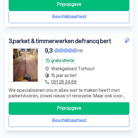
Prijsopgave
Beschikbaarheid
3
.
parket & timmerwerken defrancq bert
9,3
(18)
gratis offerte
local_offer
Werkgebied Torhout
place
15 jaar actief
timelapse
051 28 24 88
phone
We specialiseren ons in alles wat te maken heeft met
parketvloeren, zowel nieuw of renovatie. Maar ook voor
laminaat of klik pvc, houten terrassen, traprenovatie,
uitbekleden van betonnen trappen, gevelbekleding of
Prijsopgave
vernieuwe van jouw oversteek kan je bij mij terecht.
Daarnaast doe ik ook tal van an
Beschikbaarheid