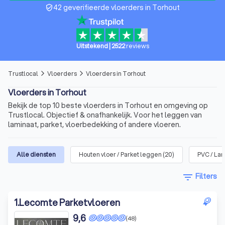
42 geverifieerde vloerders in Torhout
verified_user
Uitstekend
|
2522
reviews
Trustlocal
Vloerders
Vloerders in Torhout
arrow_forward_ios
arrow_forward_ios
Vloerders in Torhout
Bekijk de top 10 beste vloerders in Torhout en omgeving op
Trustlocal. Objectief & onafhankelijk. Voor het leggen van
laminaat, parket, vloerbedekking of andere vloeren.
Alle diensten
Houten vloer / Parket leggen
(
20
)
PVC / La
filter_list
Filters
1
.
Lecomte Parketvloeren
9,6
(48)