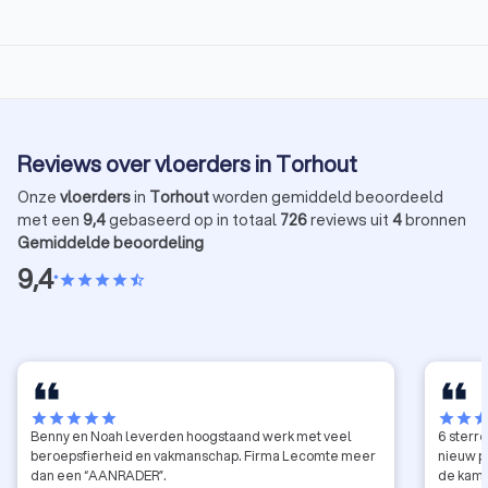
Reviews over vloerders in Torhout
Onze
vloerders
in
Torhout
worden gemiddeld beoordeeld
met een
9,4
gebaseerd op in totaal
726
reviews uit
4
bronnen
Gemiddelde beoordeling
9,4
•
star
star
star
star
star_half
star
star
star
star
star
star
star
sta
Benny en Noah leverden hoogstaand werk met veel
6 sterre
beroepsfierheid en vakmanschap. Firma Lecomte meer
nieuw p
dan een “AANRADER”.
de kame