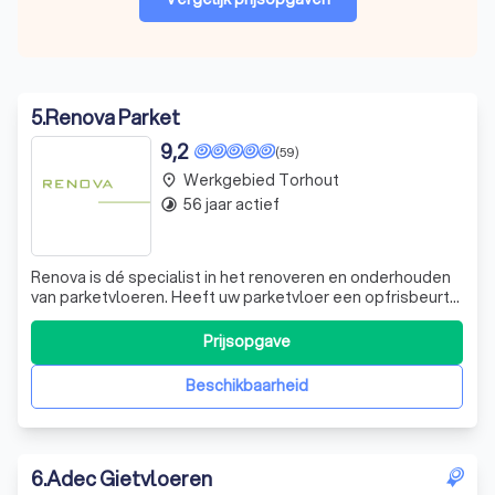
5
.
Renova Parket
9,2
(59)
Werkgebied Torhout
place
56 jaar actief
timelapse
Renova is dé specialist in het renoveren en onderhouden
van parketvloeren. Heeft uw parketvloer een opfrisbeurt
nodig? Wij behandelen en reinigen uw parketvloer tot
deze weer straalt als nooit tevoren. Beschadigingen of
Prijsopgave
vlekken verdwijnen als sneeuw voor de zon. Daarnaast
plaatsen wij ook (half)mass
Beschikbaarheid
6
.
Adec Gietvloeren