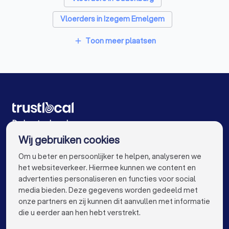
Vloerders in Izegem Emelgem
Vloerders in Roeselare Oekene
Toon meer plaatsen
add
Vloerders in Brugge
Vloerders in Meulebeke
Vloerders in Beernem
Vloerders in Antwerpen
Vloerders in Gent
Vloerders in Leuven
Vloerders in Aalst
Vloerders in Mechelen
De beste vloerders voor u
Wij gebruiken cookies
Vloerders in Kortrijk
Vloerders in Hasselt
info@trustlocal.be
Om u beter en persoonlijker te helpen, analyseren we
Vloerders in Sint-Niklaas
Vloerders in Genk
het websiteverkeer. Hiermee kunnen we content en
advertenties personaliseren en functies voor social
Vloerders in Beveren
Vloerders in Dendermonde
media bieden. Deze gegevens worden gedeeld met
onze partners en zij kunnen dit aanvullen met informatie
Vloerders in Beringen
Vloerders in Turnhout
keyboard_arrow_down
VOOR PARTICULIEREN
die u eerder aan hen hebt verstrekt.
Vloerders in Dilbeek
keyboard_arrow_down
VOOR BEDRIJVEN