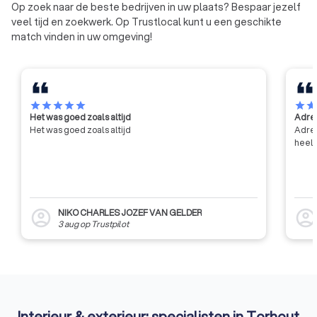
voorlichting, bijstand en advies
Op zoek naar de beste bedrijven in uw plaats? Bespaar jezelf
aan zijn leden, en het bijdragen
veel tijd en zoekwerk. Op Trustlocal kunt u een geschikte
tot de algemene innovatie en
match vinden in uw omgeving!
ontwikkeling in de bouwsector,
met name door middel van
contractonderzoek op aanvraag
van de industrie en de overheid.
star
star
star
star
star
star
sta
Het was goed zoals altijd
Adres
Het was goed zoals altijd
Adres
heel 
NIKO CHARLES JOZEF VAN GELDER
account_circle
account_circl
3 aug
op
Trustpilot
Interieur & exterieur: specialisten in Torhout