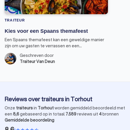
TRAITEUR
Kies voor een Spaans themafeest
Een Spaans themafeest kan een geweldige manier
zijn om uw gasten te verrassen en een
onvergetelijke ervaring te bezorgen. Of het nu bij u
Geschreven door
thuis is, in een feestzaal of een bedrijfsfeestje: een
Traiteur Van Deun
thema geeft extra sfeer en richting aan het
evenement. Wij geven u 5 tips om u te helpen bij het
organiseren van een geslaagd Spaans themafeest.
Reviews over traiteurs in Torhout
Onze
traiteurs
in
Torhout
worden gemiddeld beoordeeld met
een
8,6
gebaseerd op in totaal
7.589
reviews uit
4
bronnen
Gemiddelde beoordeling
8,6
•