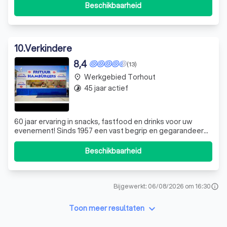
inzet van een hecht familiebedrijf kunnen wij de maaltijden
Beschikbaarheid
verzorgen met dagverse producten en eigen bereidingen.
Zo wordt onze soep dage
10
.
Verkindere
8,4
(13)
Werkgebied Torhout
place
45 jaar actief
timelapse
60 jaar ervaring in snacks, fastfood en drinks voor uw
evenement! Sinds 1957 een vast begrip en gegarandeerd
een perfecte aanpak voor uw evenement! Wij kunnen u van
dienst zijn op: sportevenementen, concerten, festivals,
Beschikbaarheid
bedrijfsfeesten, beurzen en andere grote evenementen.
Catering Verkindere ve
Bijgewerkt: 06/08/2026 om 16:30
info
keyboard_arrow_down
Toon meer resultaten