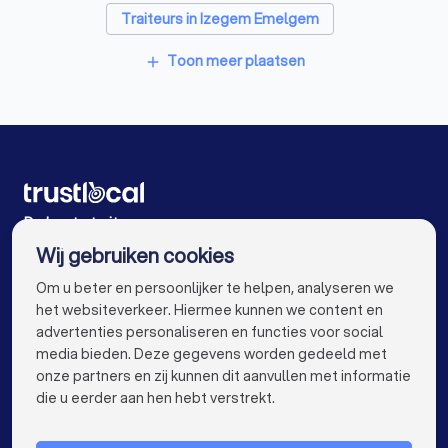
Traiteurs in Izegem Emelgem
Traiteurs in Roeselare Oekene
Traiteurs in Brugge
Toon meer plaatsen
add
Traiteurs in Meulebeke
Traiteurs in Antwerpen
Traiteurs in Gent
Traiteurs in Leuven
Traiteurs in Aalst
Traiteurs in Mechelen
Traiteurs in Kortrijk
Traiteurs in Hasselt
De beste traiteurs voor u
Wij gebruiken cookies
Traiteurs in Sint-Niklaas
Traiteurs in Genk
info@trustlocal.be
Om u beter en persoonlijker te helpen, analyseren we
Traiteurs in Roeselare
Traiteurs in Beveren
het websiteverkeer. Hiermee kunnen we content en
advertenties personaliseren en functies voor social
Traiteurs in Dendermonde
Traiteurs in Beringen
media bieden. Deze gegevens worden gedeeld met
onze partners en zij kunnen dit aanvullen met informatie
Traiteurs in Turnhout
Traiteurs in Dilbeek
keyboard_arrow_down
VOOR PARTICULIEREN
die u eerder aan hen hebt verstrekt.
Traiteurs in Heist-op-den-Berg
keyboard_arrow_down
VOOR BEDRIJVEN