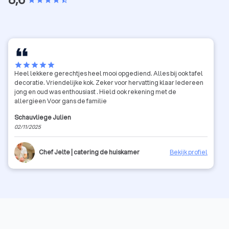
star
star
star
star
star_half
star
star
star
star
star
Heel lekkere gerechtjes heel mooi opgediend. Alles bij ook tafel
decoratie. Vriendelijke kok. Zeker voor hervatting klaar Iedereen
jong en oud was enthousiast . Hield ook rekening met de
allergieen Voor gans de familie
Schauvliege Julien
02/11/2025
Chef Jelte | catering de huiskamer
Bekijk profiel