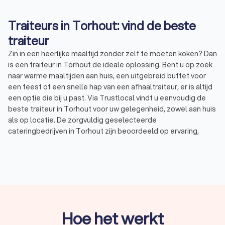
Traiteurs in Torhout: vind de beste
traiteur
Zin in een heerlijke maaltijd zonder zelf te moeten koken? Dan
is een traiteur in Torhout de ideale oplossing. Bent u op zoek
naar warme maaltijden aan huis, een uitgebreid buffet voor
een feest of een snelle hap van een afhaaltraiteur, er is altijd
een optie die bij u past. Via Trustlocal vindt u eenvoudig de
beste traiteur in Torhout voor uw gelegenheid, zowel aan huis
als op locatie. De zorgvuldig geselecteerde
cateringbedrijven in Torhout zijn beoordeeld op ervaring,
klanttevredenheid en expertise, zodat u altijd verzekerd bent
van kwaliteit. Vraag snel en gratis offertes aan bij meerdere
traiteurs in Torhout voor een feest bij u thuis, uw verjaardag,
bruiloft of bedrijfsbijeenkomst. Dankzij onze top 10 traiteurs in
Torhout, beoordeeld met een uitstekende gemiddelde
Trustoo-score van een 9.1, kiest u zonder gedoe de traiteur
die het beste bij uw wensen en budget past.
Hoe het werkt