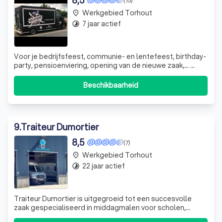
Werkgebied Torhout
place
7 jaar actief
timelapse
Voor je bedrijfsfeest, communie- en lentefeest, birthday-
party, pensioenviering, opening van de nieuwe zaak,…
komen wij graag langs. Wij verzorgen uw gasten met een
pastabeker voor de kleine of de grote honger.
Beschikbaarheid
9
.
Traiteur Dumortier
8,5
(7)
Werkgebied Torhout
place
22 jaar actief
timelapse
Traiteur Dumortier is uitgegroeid tot een succesvolle
zaak gespecialiseerd in middagmalen voor scholen,
bedrijven, kinderdagverblijven en sportkampen. Dankzij de