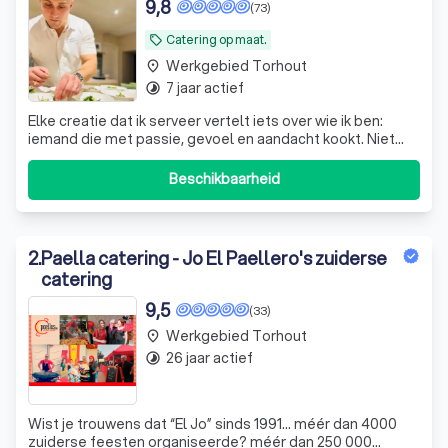
9,8
(73)
Catering op maat.
local_offer
Werkgebied Torhout
place
7 jaar actief
timelapse
Elke creatie dat ik serveer vertelt iets over wie ik ben:
iemand die met passie, gevoel en aandacht kookt. Niet
voor de show, maar voor het moment dat u aan tafel zit —
en alles klopt.
Beschikbaarheid
2
.
Paella catering - Jo El Paellero's zuiderse
catering
9,5
(33)
Werkgebied Torhout
place
26 jaar actief
timelapse
Wist je trouwens dat “El Jo” sinds 1991… méér dan 4000
zuiderse feesten organiseerde? méér dan 250 000