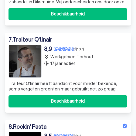
vishandel in Diksmuide. Wij onderscheiden ons door onze
passie voor kwaliteit en versheid. Onze gerechten worden
met de grootste zorg bereid met kwaliteitsproducten,
Beschikbaarheid
zonder toevoeging van bewaarmiddelen, kleurstoffen of
margarines. Of u nu op zo
7
.
Traiteur Q'linair
8,9
(107)
Werkgebied Torhout
place
17 jaar actief
timelapse
Traiteur Q’linair heeft aandacht voor minder bekende,
soms vergeten groenten maar gebruikt net zo graag
superfoods. Trouwe leveranciers staan garant voor de
beste seizoensproducten van topkwaliteit. In onze
Beschikbaarheid
eethoek lunch je in recordtempo (15-20 minuten) of geniet
je wat langer van onze bereidinge
8
.
Rockin' Pasta
8,5
(15)