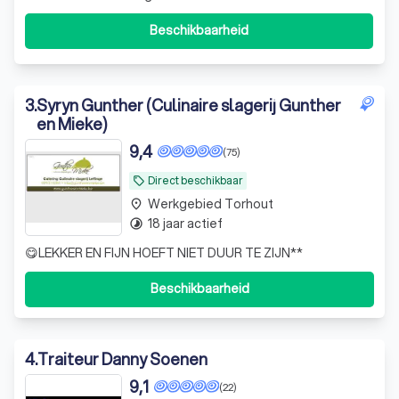
porties paella op locatie heeft bereid? tot 400 porties
paella per uur kan bedienen? geïnstalleerd is om op
Beschikbaarheid
locatie superieure paella’s voor 1500 gasten te bereiden?
aangepaste prijzen voorziet vo
3
.
Syryn Gunther (Culinaire slagerij Gunther
en Mieke)
9,4
(75)
Direct beschikbaar
local_offer
Werkgebied Torhout
place
18 jaar actief
timelapse
😋LEKKER EN FIJN HOEFT NIET DUUR TE ZIJN**
Beschikbaarheid
4
.
Traiteur Danny Soenen
9,1
(22)