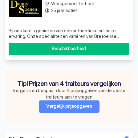
Werkgebied Torhout
place
25 jaar actief
timelapse
Bij ons kunt u genieten van een authentieke culinaire
ervaring. Onze specialiteiten variëren van Bretoense
vissoep tot varkensgebraad op grootmoeders wijze,
vergezeld van een groentekrans en kroketjes. Onze
Beschikbaarheid
barbecue biedt een scala aan vlees, waaronder
gemarineerde ribbetjes en kalkoenbrochettes. We
Tip! Prijzen van 4 traiteurs vergelijken
Vergelijk en bespaar door 4 prijsopgaven van de beste
traiteurs aan te vragen
Vergelijk prijsopgaven