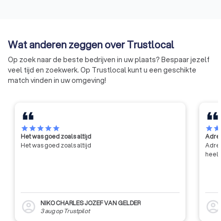
bij meerdere traiteurs en vergelijk hun prijzen, menu-
opties en diensten.
Lees eerlijke beoordelingen
: ontvang waardevolle
inzichten uit klantreviews en beoordelingen.
Wat anderen zeggen over Trustlocal
Eenvoudig contact opnemen
: heeft u specifieke vragen
of dieetwensen? Via Trustlocal kunt u direct
Op zoek naar de beste bedrijven in uw plaats? Bespaar jezelf
communiceren met traiteurs.
veel tijd en zoekwerk. Op Trustlocal kunt u een geschikte
match vinden in uw omgeving!
star
star
star
star
star
star
sta
Het was goed zoals altijd
Adres
Het was goed zoals altijd
Adres
heel 
NIKO CHARLES JOZEF VAN GELDER
account_circle
account_circl
3 aug
op
Trustpilot