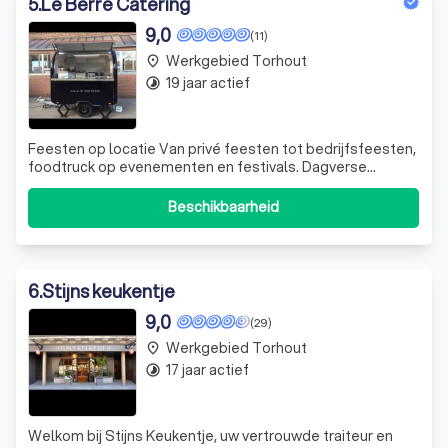
5
.
Le Berre Catering
9,0
(11)
Werkgebied Torhout
place
19 jaar actief
timelapse
Feesten op locatie Van privé feesten tot bedrijfsfeesten,
foodtruck op evenementen en festivals. Dagverse
producten.
Beschikbaarheid
6
.
Stijns keukentje
9,0
(29)
Werkgebied Torhout
place
17 jaar actief
timelapse
Welkom bij Stijns Keukentje, uw vertrouwde traiteur en