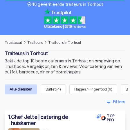
46 geverifieerde traiteurs in Torhout
verified_user
Uitstekend
|
2519
reviews
Trustlocal
Traiteurs
Traiteurs in Torhout
arrow_forward_ios
arrow_forward_ios
Traiteurs in Torhout
Bekijk de top 10 beste cateraars in Torhout en omgeving op
Trustlocal. Vergelijk prijzen & reviews. Voor catering van een
buffet, barbecue, diner of borrelhapjes.
Alle diensten
Buffet
(
4
)
Hapjes / Fingerfood
(
6
)
Ba
filter_list
Filters
1
.
Chef Jelte | catering de
TOP
PRO
huiskamer