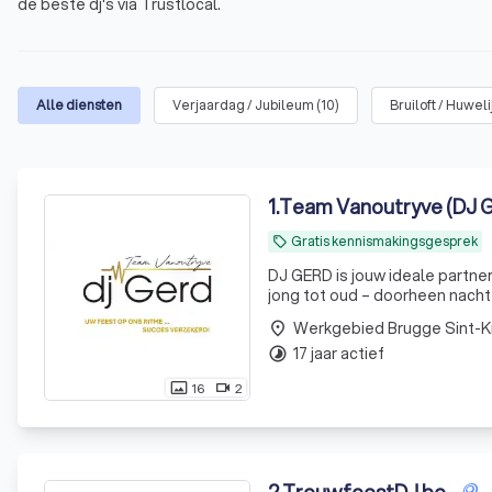
de beste dj's via Trustlocal.
Alle diensten
Verjaardag / Jubileum
(
10
)
Bruiloft / Huwel
1
.
Team Vanoutryve (DJ 
Gratis kennismakingsgesprek
local_offer
DJ GERD is jouw ideale partne
jong tot oud – doorheen nacht op de dansvloer staat. Ben
trouwfuif, verjaardagsfeest, 
Werkgebied Brugge Sint-K
place
17 jaar actief
timelapse
16
2
photo_size_select_actual
videocam