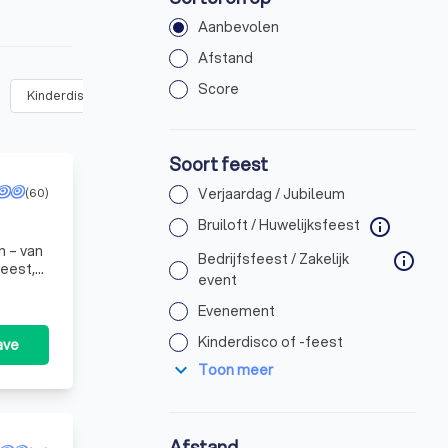
Aanbevolen
Afstand
Score
Kinderdisco of -feest
(
3
)
Ander feest, namelijk:
(
6
)
Soort feest
(60)
Verjaardag / Jubileum
Bruiloft / Huwelijksfeest
info
n – van
Bedrijfsfeest / Zakelijk
info
event
Evenement
Kinderdisco of -feest
ave
expand_more
Toon meer
Afstand