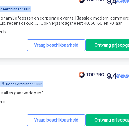
9,4
geert binnen 1 uur
op familiefeesten en corporate events. Klassiek, modern, commerc
ub, recent of oud, ... . Ook verjaardagsfeest 40, 50, 60 en 70 jaar
ruis
Vraag beschikbaarheid
Ontvang prijsopg
9,4
TOP PRO
Reageert binnen 1 uur
oe alles gaat verlopen.
"
ruis
Vraag beschikbaarheid
Ontvang prijsopg