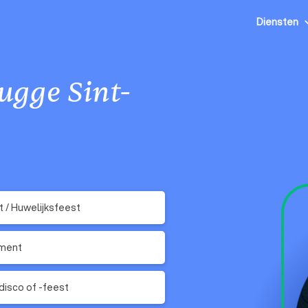
Diensten
ugge Sint-
ft / Huwelijksfeest
ment
disco of -feest