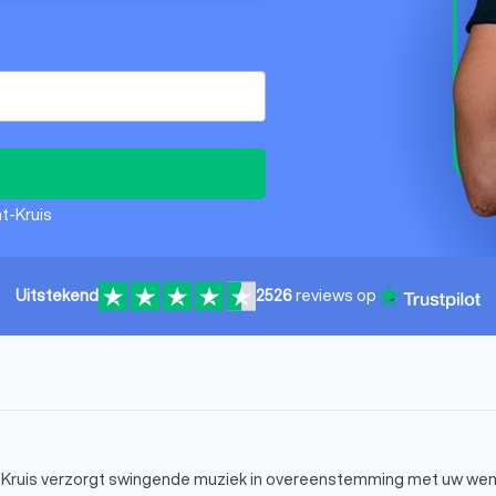
nt-Kruis
Uitstekend
2526
reviews op
nt-Kruis verzorgt swingende muziek in overeenstemming met uw wen