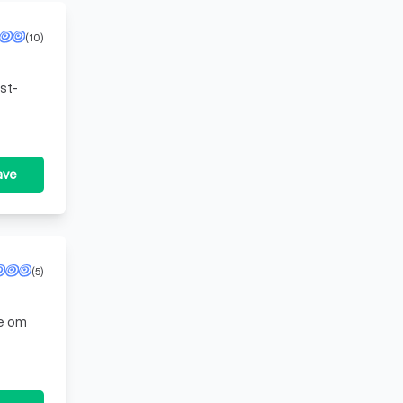
(10)
st-
ave
(5)
ie om