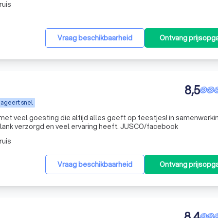
ruis
Vraag beschikbaarheid
Ontvang prijsopg
8,5
ageert snel
met veel goesting die altijd alles geeft op feestjes! in samenwerk
en klank verzorgd en veel ervaring heeft. JUSCO/facebook
ruis
Vraag beschikbaarheid
Ontvang prijsopg
8,4