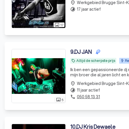
Werkgebied Brugge Sint-K
place
17 jaar actief
timelapse
17
photo_size_select_actual
9
.
DJ JAN
Altijd de scherpste prijs
Re
local_offer
Ik ben een gepassioneerde dj 
mijn broer die al jaren licht 
Werkgebied Brugge Sint-K
place
11 jaar actief
timelapse
050 58 13 31
phone
5
photo_size_select_actual
10
.
DJ Kris Dewaele