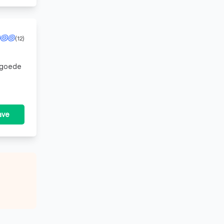
(12)
r
ave