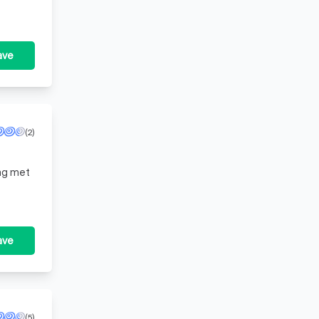
ave
(2)
ing met
ave
(5)