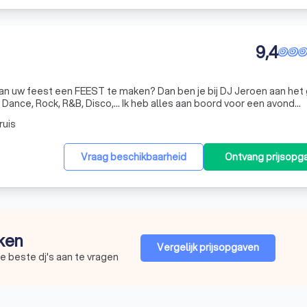
9,4
EST te maken? Dan ben je bij DJ Jeroen aan het goede
 set of graag een volledige licht- en geluidsinstallatie nodig? Ook hiervoo
ruis
Vraag beschikbaarheid
Ontvang prijsopg
jken
Vergelijk prijsopgaven
e beste dj's aan te vragen