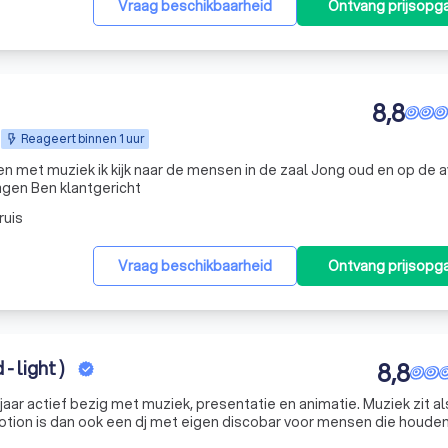
Vraag beschikbaarheid
Ontvang prijsopg
8,8
Reageert binnen 1 uur
en met muziek ik kijk naar de mensen in de zaal Jong oud en op de 
ragen Ben klantgericht
ruis
Vraag beschikbaarheid
Ontvang prijsopg
- light )
8,8
ctief bezig met muziek, presentatie en animatie. Muziek zit als het
sfeer, ambiance en een waaier van muziek. Deejay In-Motion begon ergens in 1988 als