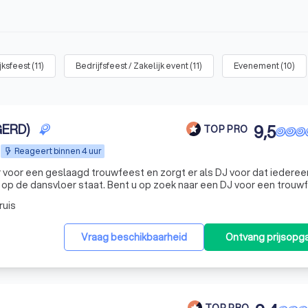
ijksfeest
(
11
)
Bedrijfsfeest / Zakelijk event
(
11
)
Evenement
(
10
)
GERD)
9,5
TOP PRO
Reageert binnen 4 uur
r voor een geslaagd trouwfeest en zorgt er als DJ voor dat iederee
t u op zoek naar een DJ voor een trouwfeest,
communiefeest, lentefeest, fuif, personeelsfeest of kinderdisco?
ruis
Vraag beschikbaarheid
Ontvang prijsopg
TOP PRO