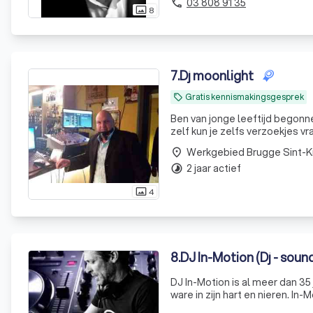
03 808 91 35
phone
8
photo_size_select_actual
7
.
Dj moonlight
Gratis kennismakingsgesprek
local_offer
Ben van jonge leeftijd begonn
zelf kun je zelfs verzoekjes v
Werkgebied Brugge Sint-K
place
2 jaar actief
timelapse
4
photo_size_select_actual
8
.
DJ In-Motion (Dj - sound 
DJ In-Motion is al meer dan 35 jaar a
ware in zijn hart en nieren. In-Motion is dan ook een dj met eigen discobar voor mensen die houden van