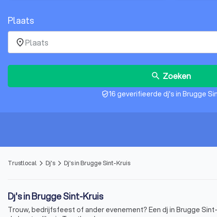
Plaats
place
Zoeken
search
16 geverifieerde dj's in Brugge Si
verified_user
Trustlocal
Dj's
Dj's in Brugge Sint-Kruis
arrow_forward_ios
arrow_forward_ios
Dj's in Brugge Sint-Kruis
Trouw, bedrijfsfeest of ander evenement? Een dj in Brugge Si