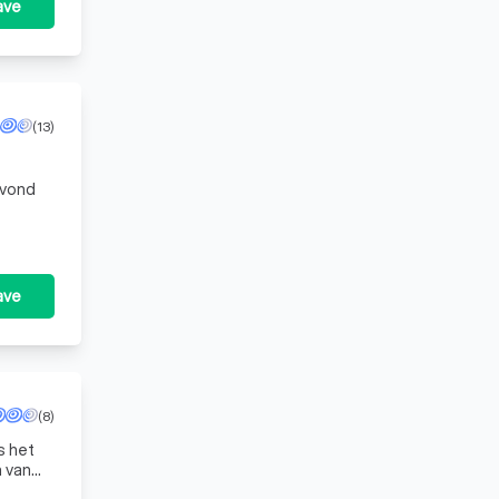
ave
(13)
avond
ave
(8)