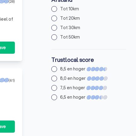
(28)
Tot 10km
Tot 20km
ieel of
Tot 30km
Tot 50km
ave
Trustlocal score
8,5 en hoger
8,0 en hoger
(61)
7,5 en hoger
6,5 en hoger
ave