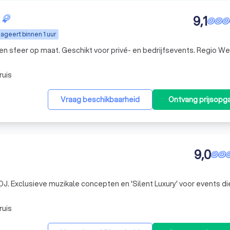
9,1
ageert binnen 1 uur
n sfeer op maat. Geschikt voor privé- en bedrijfsevents. Regio We
ruis
Vraag beschikbaarheid
Ontvang prijsopg
9,0
J. Exclusieve muzikale concepten en 'Silent Luxury' voor events d
ruis