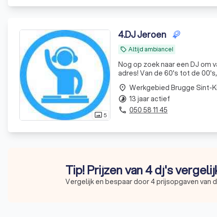
4
.
DJ Jeroen
Altijd ambiance!
local_offer
Nog op zoek naar een DJ om van uw feest een FE
adres! Van de 60's tot de 00's, Dance, Rock, R&B, Disco,... Ik heb alles aan boord voor een avond
ambiance! Enkel een DJ
Werkgebied Brugge Sint-K
place
13 jaar actief
timelapse
050 58 11 45
phone
5
photo_size_select_actual
Tip! Prijzen van 4 dj's vergeli
Vergelijk en bespaar door 4 prijsopgaven van d