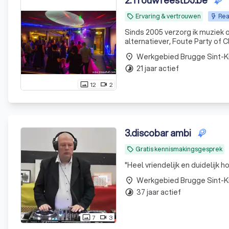
2
.
TrouwfeestDJ.be
Ervaring & vertrouwen
Rea
local_offer
Sinds 2005 verzorg ik muziek 
alternatiever, Foute Party of Cl
Werkgebied Brugge Sint-K
place
21 jaar actief
timelapse
12
2
photo_size_select_actual
videocam
3
.
discobar ambi
Gratis kennismakingsgesprek
local_offer
"
Heel vriendelijk en duidelijk h
Werkgebied Brugge Sint-K
place
37 jaar actief
timelapse
7
3
photo_size_select_actual
videocam