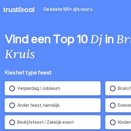
De beste 100+ dj's
voor u
Vind een Top 10
in
Dj
Br
Kruis
Kies het type feest
Verjaardag / Jubileum
Bruilo
Ander feest, namelijk:
Evene
Bedrijfsfeest / Zakelijk event
Kinder