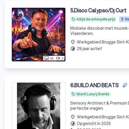
5
.
Disco Calypso/Dj Curt
Altijd de scherpste prijs
Re
local_offer
Mobiele discobar met muziek e
Vlaanderen.
Werkgebied Brugge Sint-K
place
29 jaar actief
timelapse
16
3
photo_size_select_actual
videocam
6
.
BUILD AND BEATS
Silent Luxury Events
local_offer
Sensory Architect & Premium D
perfectie vragen.
Werkgebied Brugge Sint-K
place
Opgericht in 2025
timelapse