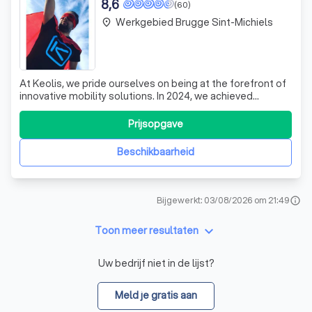
8,6
(60)
Werkgebied Brugge Sint-Michiels
place
At Keolis, we pride ourselves on being at the forefront of
innovative mobility solutions. In 2024, we achieved
remarkable success with our Event-Shuttle service,
transporting nearly 40,000 passengers to various events
Prijsopgave
across Belgium. Our extensive fleet, which includes
modern minibuses, luxury coach
Beschikbaarheid
Bijgewerkt: 03/08/2026 om 21:49
info
keyboard_arrow_down
Toon meer resultaten
Uw bedrijf niet in de lijst?
Meld je gratis aan