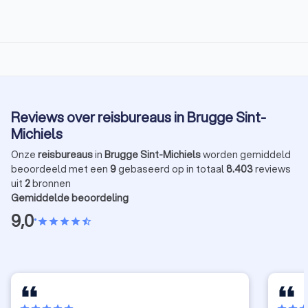
Reviews over reisbureaus in Brugge Sint-
Michiels
Onze
reisbureaus
in
Brugge Sint-Michiels
worden gemiddeld
beoordeeld met een
9
gebaseerd op in totaal
8.403
reviews
uit
2
bronnen
Gemiddelde beoordeling
9,0
•
star
star
star
star
star_half