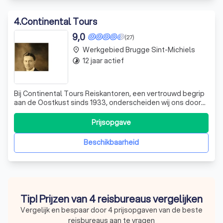
4
.
Continental Tours
9,0
(27)
Werkgebied Brugge Sint-Michiels
place
12 jaar actief
timelapse
Bij Continental Tours Reiskantoren, een vertrouwd begrip
aan de Oostkust sinds 1933, onderscheiden wij ons door
onze passie voor reizen en onze toewijding aan onze
klanten. Als een van de oudste zelfstandige reiskantoren
Prijsopgave
in Nederland, staan wij al 35 jaar onder leiding van de
derde generatie, onders
Beschikbaarheid
Tip! Prijzen van 4 reisbureaus vergelijken
Vergelijk en bespaar door 4 prijsopgaven van de beste
reisbureaus aan te vragen