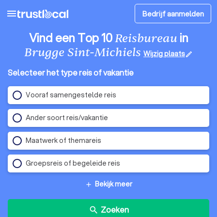
menu
Bedrijf aanmelden
Vind een Top 10
in
Reisbureau
Brugge Sint-Michiels
Wijzig plaats
edit
Selecteer het type reis of vakantie
Vooraf samengestelde reis
Ander soort reis/vakantie
Maatwerk of themareis
Groepsreis of begeleide reis
Bekijk meer
add
Zoeken
search