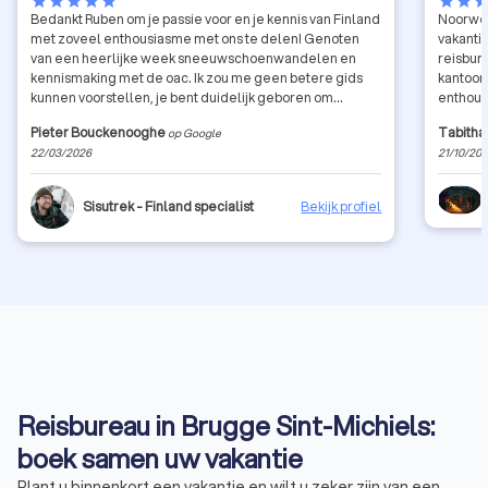
star
star
star
star
star
star
star
sta
Bedankt Ruben om je passie voor en je kennis van Finland
Noorweg
met zoveel enthousiasme met ons te delen! Genoten
vakanti
van een heerlijke week sneeuwschoenwandelen en
reisbure
kennismaking met de oac. Ik zou me geen betere gids
kantoor
kunnen voorstellen, je bent duidelijk geboren om
enthous
iedereen te laten kennismaken met Finland, zijn
mee en 
Pieter Bouckenooghe
Tabith
op Google
mensen, zijn natuur en zijn cultuur. Hopelijk tot later nog
spectac
22/03/2026
21/10/20
eens in de Finse bossen!
Arctisc
een digi
reis gin
Sisutrek - Finland specialist
Bekijk profiel
reisdoc
staan er
ontzorg
Bodø ni
heeft ze
waardoo
We verb
overwel
op het 
heerlijk
en meer
Reisbureau in Brugge Sint-Michiels:
we hebb
boek samen uw vakantie
meer!
Plant u binnenkort een vakantie en wilt u zeker zijn van een