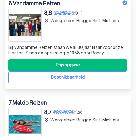
6
.
Vandamme Reizen
8,8
(88)
Werkgebied Brugge Sint-Michiels
place
Bij Vandamme Reizen staan we al 30 jaar klaar voor onze
klanten. Sinds de oprichting in 1988 door Benny
Vandamme in Veldegem, hebben we ons altijd gericht op
het creëren van onvergetelijke reiservaringen. Klanten zijn
Prijsopgave
voor ons geen nummers; we bieden persoonlijke
begeleiding en advies op maat. Ons e
Beschikbaarheid
7
.
Maldo Reizen
8,7
(29)
Werkgebied Brugge Sint-Michiels
place