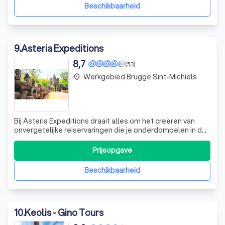
informatie over
Beschikbaarheid
9
.
Asteria Expeditions
8,7
(53)
Werkgebied Brugge Sint-Michiels
place
Bij Asteria Expeditions draait alles om het creëren van
onvergetelijke reiservaringen die je onderdompelen in de
schoonheid en diversiteit van onze wereld. Wij
onderscheiden ons door unieke expedities naar de meest
Prijsopgave
betoverende bestemmingen, van de magische
landschappen van Lapland tot de fascinerend
Beschikbaarheid
10
.
Keolis - Gino Tours