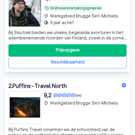
Gratis kennismakingsgesprek
local_offer
Werkgebied Brugge Sint-Michiels
place
3 jaar actief
timelapse
Bij Sisutrek bieden we unieke, begeleide avonturen in het
adembenemende noorden van Finland, zowel in de zomer
als in de winter. Wij nemen je mee op een ontdekkingsreis
door de ongerepte natuur, waar je kunt genieten van de
Prijsopgave
rust en de schoonheid van de Finse wildernis. Of je nu wilt
wandelen over de
Beschikbaarheid
2
.
Puffins - Travel North
9,2
(84)
Werkgebied Brugge Sint-Michiels
place
Bij Puffins Travel omarmen we de schoonheid van de
natuur en de authentieke charme van avontuurlijke reizen.