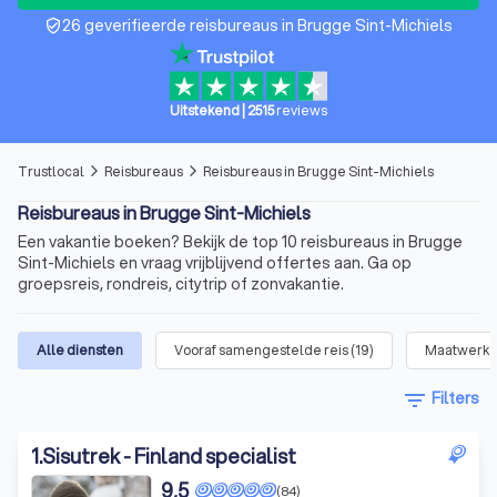
26 geverifieerde reisbureaus in Brugge Sint-Michiels
verified_user
Uitstekend
|
2515
reviews
Trustlocal
Reisbureaus
Reisbureaus in Brugge Sint-Michiels
arrow_forward_ios
arrow_forward_ios
Reisbureaus in Brugge Sint-Michiels
Een vakantie boeken? Bekijk de top 10 reisbureaus in Brugge
Sint-Michiels en vraag vrijblijvend offertes aan. Ga op
groepsreis, rondreis, citytrip of zonvakantie.
Alle diensten
Vooraf samengestelde reis
(
19
)
Maatwerk o
filter_list
Filters
1
.
Sisutrek - Finland specialist
9,5
(84)