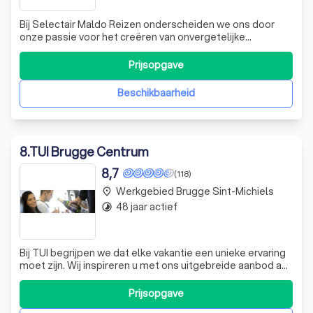
Bij Selectair Maldo Reizen onderscheiden we ons door
onze passie voor het creëren van onvergetelijke
reiservaringen. Als officiële partner van het House of
Weddings Kwaliteitslabel, bieden we een scala aan
Prijsopgave
betrouwbare en hoogwaardige huwelijksleveranciers in
België. Of je nu droomt van een romantisc
Beschikbaarheid
8
.
TUI Brugge Centrum
8,7
(118)
Werkgebied Brugge Sint-Michiels
place
48 jaar actief
timelapse
Bij TUI begrijpen we dat elke vakantie een unieke ervaring
moet zijn. Wij inspireren u met ons uitgebreide aanbod aan
bestemmingen, van zonovergoten stranden tot culturele
stedentrips. Met onze gebruiksvriendelijke app heeft u
Prijsopgave
altijd toegang tot uw boekingsdetails en kunt u eenvoudig