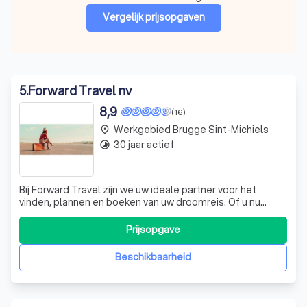
Vergelijk prijsopgaven
5
.
Forward Travel nv
8,9
(16)
Werkgebied Brugge Sint-Michiels
place
30 jaar actief
timelapse
Bij Forward Travel zijn we uw ideale partner voor het
vinden, plannen en boeken van uw droomreis. Of u nu
verlangt naar een ontspannen strandvakantie, een
avontuurlijke cruise, een spontane citytrip of een op maat
Prijsopgave
gemaakte wereldreis, wij staan voor u klaar met
uitstekende service en zorgeloze reise
Beschikbaarheid