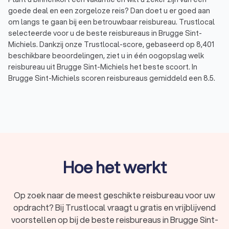
goede deal en een zorgeloze reis? Dan doet u er goed aan
om langs te gaan bij een betrouwbaar reisbureau. Trustlocal
selecteerde voor u de beste reisbureaus in Brugge Sint-
Michiels. Dankzij onze Trustlocal-score, gebaseerd op 8,401
beschikbare beoordelingen, ziet u in één oogopslag welk
reisbureau uit Brugge Sint-Michiels het beste scoort. In
Brugge Sint-Michiels scoren reisbureaus gemiddeld een 8.5.
Bent u benieuwd naar de
top 10 reisbureaus
van heel
Vlaanderen? Bekijk dan zeker onze lijst.
Wat doet een reisbureau?
Een reisbureau helpt u bij het plannen, organiseren en boeken
van uw vakantie. Wilt u graag genieten van een zonvakantie,
Hoe het werkt
een bruisende citytrip, een avontuurlijke rondreis of een
luxueuze cruise? Dan bent u bij een ervaren reisorganisatie
aan het juiste adres. Reisbureaus in Brugge Sint-Michiels
Op zoek naar de meest geschikte reisbureau voor uw
beschikken over de juiste kennis, jarenlange ervaring en
opdracht? Bij Trustlocal vraagt u gratis en vrijblijvend
sterke contacten om uw droomreis tot leven te brengen.
voorstellen op bij de beste reisbureaus in Brugge Sint-
Een reisbureau regelt werkelijk alles voor u: van vliegtickets