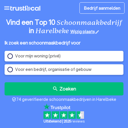
menu
Bedrijf aanmelden
Vind een Top 10
Schoonmaakbedrijf
in
Harelbeke
Wijzig plaats
edit
Ik zoek een schoonmaakbedrijf voor
Voor mijn woning (privé)
Voor een bedrijf, organisatie of gebouw
Zoeken
search
74 geverifieerde schoonmaakbedrijven in Harelbeke
verified_user
Uitstekend
|
2525
reviews