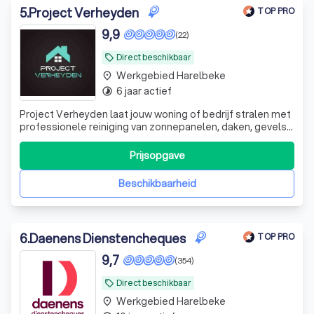
5
.
Project Verheyden
TOP PRO
9,9
(22)
Direct beschikbaar
local_offer
Werkgebied Harelbeke
place
6 jaar actief
timelapse
Project Verheyden laat jouw woning of bedrijf stralen met
professionele reiniging van zonnepanelen, daken, gevels
en opritten – snel, veilig en tot in de puntjes verzorgd.
Prijsopgave
Beschikbaarheid
6
.
Daenens Dienstencheques
TOP PRO
9,7
(354)
Direct beschikbaar
local_offer
Werkgebied Harelbeke
place