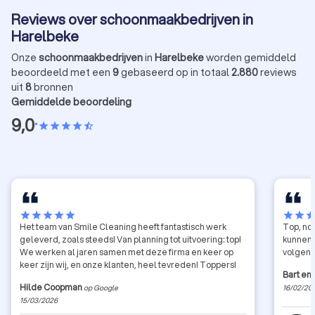
Reviews over schoonmaakbedrijven in
Harelbeke
Onze
schoonmaakbedrijven
in
Harelbeke
worden gemiddeld
beoordeeld met een
9
gebaseerd op in totaal
2.880
reviews
uit
8
bronnen
Gemiddelde beoordeling
9,0
•
star
star
star
star
star_half
star
star
star
star
star
star
star
sta
Het team van Smile Cleaning heeft fantastisch werk
Top, no
geleverd, zoals steeds! Van planning tot uitvoering: top!
kunnen 
We werken al jaren samen met deze firma en keer op
volgend
keer zijn wij, en onze klanten, heel tevreden! Toppers!
Bart en
Hilde Coopman
op Google
16/02/20
15/03/2026