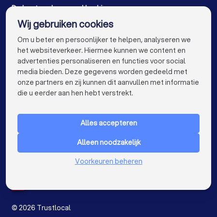
Schoonmaakbedrijven in Meulebeke
De beste schoonmaakbedrijven voor u
Wij gebruiken cookies
Schoonmaakbedrijven in Antwerpen
info@trustlocal.be
Om u beter en persoonlijker te helpen, analyseren we
Schoonmaakbedrijven in Gent
het websiteverkeer. Hiermee kunnen we content en
advertenties personaliseren en functies voor social
Schoonmaakbedrijven in Brugge
media bieden. Deze gegevens worden gedeeld met
onze partners en zij kunnen dit aanvullen met informatie
Schoonmaakbedrijven in Leuven
keyboard_arrow_down
VOOR PARTICULIEREN
die u eerder aan hen hebt verstrekt.
Schoonmaakbedrijven in Aalst
keyboard_arrow_down
VOOR BEDRIJVEN
Schoonmaakbedrijven in Mechelen
Alles accepteren
keyboard_arrow_down
OVER TRUSTLOCAL
Schoonmaakbedrijven in Hasselt
Alleen noodzakelijk
LAND
Nederland
Schoonmaakbedrijven in Sint-Niklaas
Voorkeuren beheren
België
Duitsland
Schoonmaakbedrijven in Genk
Spanje
Schoonmaakbedrijven in Roeselare
©
2026
Trustlocal