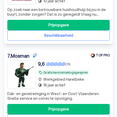
10 jaar actief
timelapse
Op zoek naar een betrouwbare huishoudhulp bij jou in de
buurt, zonder zorgen? Dat is zo geregeld! Vraag nu
vrijblijvend een poetshulp aan bij Daenens en wij bellen jou
binnen 24 uur op.
Prijsopgave
Beschikbaarheid
7
.
Mosman
TOP PRO
9,6
(75)
Gratis kennismakingsgesprek
local_offer
Werkgebied Harelbeke
place
16 jaar actief
timelapse
Dak- en gevelreiniging in West- en Oost-Vlaanderen.
Snelle service en correcte opvolging.
Prijsopgave