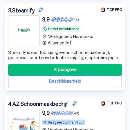
3
.
Steamify
TOP PRO
9,9
(56)
Direct beschikbaar
local_offer
Werkgebied Harelbeke
place
6 jaar actief
timelapse
Steamify is een toonaangevend schoonmaakbedrijf,
gespecialiseerd in industriële reiniging, dieptereiniging en
ontstoffingswerken. Met een passie voor orde, netheid en
kwaliteit bieden wij gespecialiseerde
Prijsopgave
schoonmaakoplossingen voor bedrijven in de
voedingsindustrie, horeca, grootkeukens, koel- en vr
Beschikbaarheid
4
.
AZ Schoonmaakbedrijf
TOP PRO
9,9
(49)
Reageert binnen 1 uur