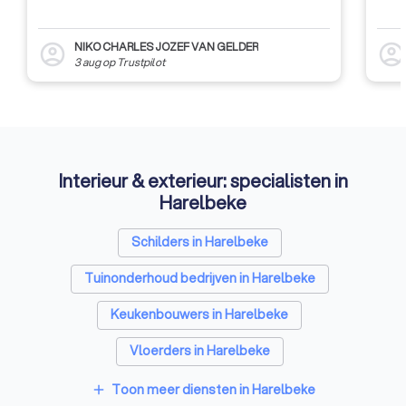
NIKO CHARLES JOZEF VAN GELDER
account_circle
account_circl
3 aug
op
Trustpilot
Interieur & exterieur: specialisten in
Harelbeke
Schilders in Harelbeke
Tuinonderhoud bedrijven in Harelbeke
Keukenbouwers in Harelbeke
Vloerders in Harelbeke
Toon meer diensten in Harelbeke
add