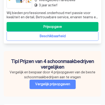
Werkgebied Harelbeke
place
3 jaar actief
timelapse
Wij bieden professioneel onderhoud met passie voor
kwaliteit en detail. Betrouwbare service, ervaren teams en
een persoonlijke aanpak voor bedrijven en particuliere
klanten.
Prijsopgave
Beschikbaarheid
Tip! Prijzen van 4 schoonmaakbedrijven
vergelijken
Vergelijk en bespaar door 4 prijsopgaven van de beste
schoonmaakbedrijven aan te vragen
Vergelijk prijsopgaven