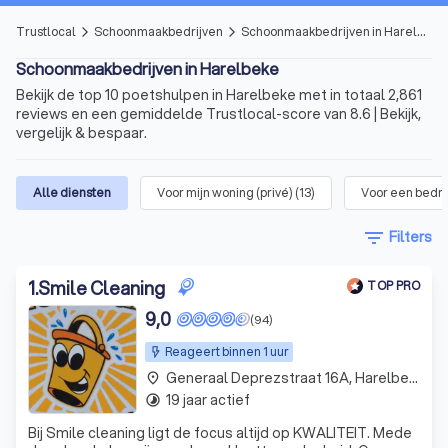
Trustlocal
Schoonmaakbedrijven
Schoonmaakbedrijven in Harelbeke
arrow_forward_ios
arrow_forward_ios
Schoonmaakbedrijven in Harelbeke
Bekijk de top 10 poetshulpen in Harelbeke met in totaal 2,861
reviews en een gemiddelde Trustlocal-score van 8.6 | Bekijk,
vergelijk & bespaar.
Alle diensten
Voor mijn woning (privé)
(
13
)
Voor een bedrij
filter_list
Filters
1
.
Smile Cleaning
TOP PRO
9,0
(94)
Reageert binnen 1 uur
Generaal Deprezstraat 16A, Harelbeke
place
19 jaar actief
timelapse
Bij Smile cleaning ligt de focus altijd op KWALITEIT. Mede