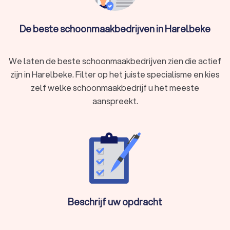
goede keuze voor de schoonmaak van je bedrijf of woning.
We kunnen je ook helpen door direct prijsopgaven aan te
De beste schoonmaakbedrijven in Harelbeke
vragen bij verschillende schoonmaakbedrijven. Zo kan je
eenvoudig de schoonmakers vergelijken en het
schoonmaakbedrijf kiezen die bij jou past.
We laten de beste schoonmaakbedrijven zien die actief
zijn in Harelbeke. Filter op het juiste specialisme en kies
zelf welke schoonmaakbedrijf u het meeste
aanspreekt.
Beschrijf uw opdracht