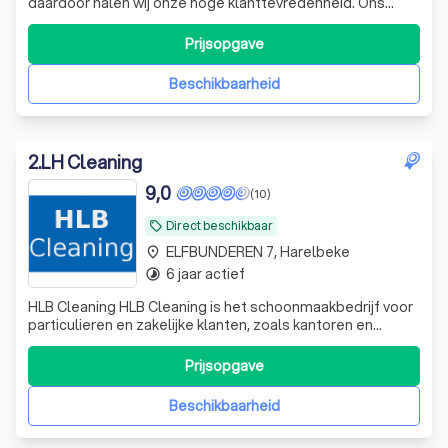
daardoor halen wij onze hoge klanttevredenheid. Ons
team van gemotiveerde medewerkers staat continu voor
jou klaar. Onze ploegen met opgeleide en gemotiveerde
Prijsopgave
schoonmaaksters komen graag bij jou langs, en zijn je
partner voor het periodie
Beschikbaarheid
2
.
LH Cleaning
9,0
(10)
Direct beschikbaar
local_offer
ELFBUNDEREN 7, Harelbeke
place
6 jaar actief
timelapse
HLB Cleaning HLB Cleaning is het schoonmaakbedrijf voor
particulieren en zakelijke klanten, zoals kantoren en
scholen. Wij voeren zowel terugkerende klussen als
eenmalige en specialistische opdrachten uit. Met meer
Prijsopgave
dan 10 jaar ervaring staan wij garant voor kwaliteit en
efficiëntie. Bovendien rekene
Beschikbaarheid