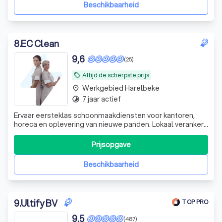
Beschikbaarheid
8
.
EC Clean
9,6
(25)
Altijd de scherpste prijs
local_offer
Werkgebied Harelbeke
place
7 jaar actief
timelapse
Ervaar eersteklas schoonmaakdiensten voor kantoren,
horeca en oplevering van nieuwe panden. Lokaal verankerd
in Bekkevoort en we werken enkel met eigen personeel!
Prijsopgave
Beschikbaarheid
9
.
Ultify BV
TOP PRO
9,5
(487)