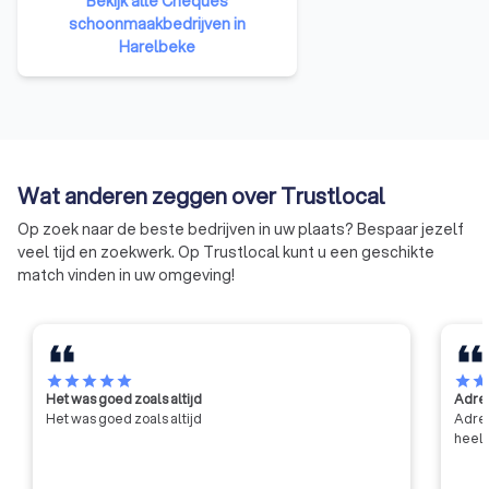
tegen een voordelig tarief doen
Bekijk alle Cheques
omdat de Vlaamse overheid een
schoonmaakbedrijven in
financiële bijdrage levert. De
Harelbeke
dienstencheques kunnen alleen
gebruikt worden bij een erkende
onderneming. Om een erkende
onderneming te worden, moet
de onderneming erkenning
verkrijgen van het gewest of de
Wat anderen zeggen over Trustlocal
gewesten waarin het werkzaam
Op zoek naar de beste bedrijven in uw plaats? Bespaar jezelf
is.
veel tijd en zoekwerk. Op Trustlocal kunt u een geschikte
match vinden in uw omgeving!
star
star
star
star
star
star
sta
Het was goed zoals altijd
Adres
Het was goed zoals altijd
Adres
heel 