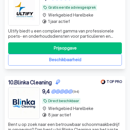
Gratis eerste adviesgesprek
local_offer
Werkgebied Harelbeke
place
1 jaar actief
timelapse
Ultify biedt u een compleet gamma van professionele
poets- en onderhoudsdiensten voor particulieren en
bedrijven: professionele schoonmaak, ramenwas,
schoorsteenvegen en ontmossingen.
Prijsopgave
Beschikbaarheid
10
.
Blinka Cleaning
TOP PRO
9,4
(94)
Direct beschikbaar
local_offer
Werkgebied Harelbeke
place
8 jaar actief
timelapse
Bent u op zoek naar een betrouwbaar schoonmaakbedrijf
in omgeving? Dan bent u bij Blinka Cleaning aan het juiste