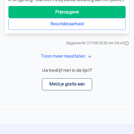
adres. Deze service is volledig afgestemd op de wensen
en noden van professionele en particuliere klanten zoals
Prijsopgave
u, waardoor zowat alles bespreekbaar is.
Beschikbaarheid
Bijgewerkt: 07/08/2026 om 09:43
info
keyboard_arrow_down
Toon meer resultaten
Uw bedrijf niet in de lijst?
Meld je gratis aan