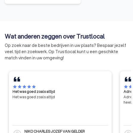
dienstencheques kunnen alleen
gebruikt worden bij een erkende
onderneming. Om een erkende
onderneming te worden, moet
de onderneming erkenning
Wat anderen zeggen over Trustlocal
verkrijgen van het gewest of de
gewesten waarin het werkzaam
Op zoek naar de beste bedrijven in uw plaats? Bespaar jezelf
is.
veel tijd en zoekwerk. Op Trustlocal kunt u een geschikte
match vinden in uw omgeving!
star
star
star
star
star
star
sta
Het was goed zoals altijd
Adres
Het was goed zoals altijd
Adres
heel 
NIKO CHARLES JOZEF VAN GELDER