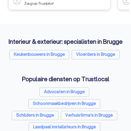
account_circle
account_circl
3 aug
op
Trustpilot
Interieur & exterieur: specialisten in Brugge
Keukenbouwers in Brugge
Vloerders in Brugge
Populaire diensten op Trustlocal
Advocaten in Brugge
Schoonmaakbedrijven in Brugge
Schilders in Brugge
Verhuisfirma's in Brugge
Laadpaal installateurs in Brugge