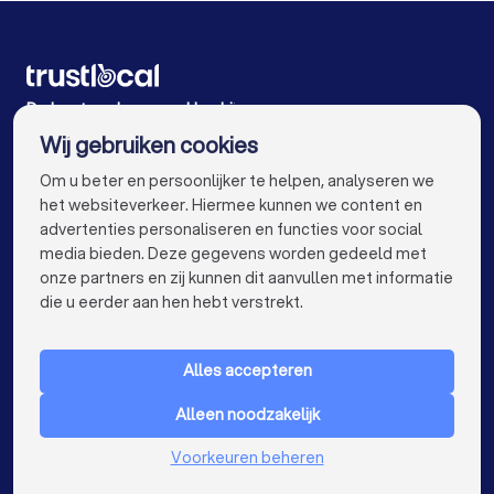
Schoonmaakbedrijven in Lichtervelde
Schoonmaakbedrijven in Oostende
Schoonmaakbedrijven in Ruiselede
De beste schoonmaakbedrijven voor u
Wij gebruiken cookies
Schoonmaakbedrijven in Antwerpen
info@trustlocal.be
Om u beter en persoonlijker te helpen, analyseren we
Schoonmaakbedrijven in Gent
het websiteverkeer. Hiermee kunnen we content en
advertenties personaliseren en functies voor social
Schoonmaakbedrijven in Leuven
media bieden. Deze gegevens worden gedeeld met
onze partners en zij kunnen dit aanvullen met informatie
Schoonmaakbedrijven in Aalst
keyboard_arrow_down
VOOR PARTICULIEREN
die u eerder aan hen hebt verstrekt.
Schoonmaakbedrijven in Mechelen
keyboard_arrow_down
VOOR BEDRIJVEN
Schoonmaakbedrijven in Kortrijk
Alles accepteren
keyboard_arrow_down
OVER TRUSTLOCAL
Schoonmaakbedrijven in Hasselt
Alleen noodzakelijk
LAND
Nederland
Voorkeuren beheren
Schoonmaakbedrijven in Sint-Niklaas
België
Duitsland