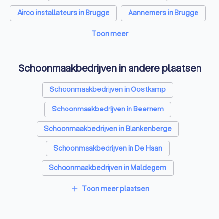
Airco installateurs in Brugge
Aannemers in Brugge
Dakwerkers in Brugge
Toon meer
Zonnepanelen-installateurs in Brugge
Schoonmaakbedrijven in andere plaatsen
Tuinonderhoud bedrijven in Brugge
Schoonmaakbedrijven in Oostkamp
Webdesigners in Brugge
Glazenwassers in Brugge
Schoonmaakbedrijven in Beernem
Boekhouders in Brugge
Schoonmaakbedrijven in Blankenberge
Zonwering specialisten in Brugge
Schoonmaakbedrijven in De Haan
Loodgieters in Brugge
Schoonmaakbedrijven in Maldegem
Schoonmaakbedrijven in Knokke-Heist Knokke
Toon meer plaatsen
add
Schoonmaakbedrijven in Torhout