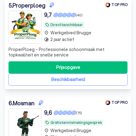
5
.
Properploeg
TOP PRO
9,7
(40)
Direct beschikbaar
local_offer
Werkgebied Brugge
place
2 jaar actief
timelapse
ProperPloeg – Professionele schoonmaak met
topkwaliteit en snelle service
Prijsopgave
Beschikbaarheid
6
.
Mosman
TOP PRO
9,6
(75)
Gratis kennismakingsgesprek
local_offer
Werkgebied Brugge
place