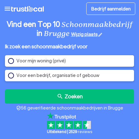
menu
Bedrijf aanmelden
Vind een Top 10
Schoonmaakbedrijf
in
Brugge
Wijzig plaats
edit
Ik zoek een schoonmaakbedrijf voor
Voor mijn woning (privé)
Voor een bedrijf, organisatie of gebouw
Zoeken
search
56 geverifieerde schoonmaakbedrijven in Brugge
verified_user
Uitstekend
|
2529
reviews