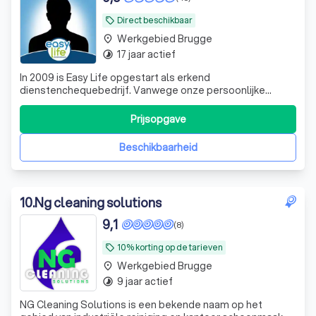
Direct beschikbaar
local_offer
Werkgebied Brugge
place
17 jaar actief
timelapse
In 2009 is Easy Life opgestart als erkend
dienstenchequebedrijf. Vanwege onze persoonlijke
servicegerichtheid naar zowel klant als werknemer, zijn wij
in een korte tijd uitgegroeid tot één van de sterkste en
Prijsopgave
bekendste poetsbureaus in de markt van
dienstencheques. Momenteel hebben wij een uitgebreid
Beschikbaarheid
10
.
Ng cleaning solutions
9,1
(8)
10% korting op de tarieven
local_offer
Werkgebied Brugge
place
9 jaar actief
timelapse
NG Cleaning Solutions is een bekende naam op het