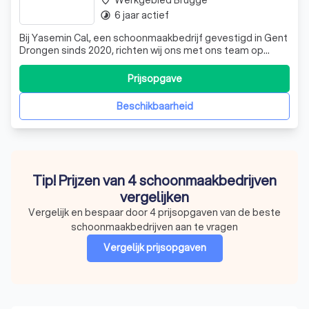
Werkgebied Brugge
place
6 jaar actief
timelapse
Bij Yasemin Cal, een schoonmaakbedrijf gevestigd in Gent
Drongen sinds 2020, richten wij ons met ons team op
algemene schoonmaak en het onderhoud van
bedrijfspanden. Onze focus ligt op het leveren van
Prijsopgave
kwalitatieve schoonmaakdiensten. Vraag vandaag nog
een gratis offerte aan.
Beschikbaarheid
Tip! Prijzen van 4 schoonmaakbedrijven
vergelijken
Vergelijk en bespaar door 4 prijsopgaven van de beste
schoonmaakbedrijven aan te vragen
Vergelijk prijsopgaven