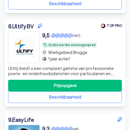
Beschikbaarheid
8
.
Ultify BV
TOP PRO
9,5
(487)
Gratis eerste adviesgesprek
local_offer
Werkgebied Brugge
place
1 jaar actief
timelapse
Ultify biedt u een compleet gamma van professionele
poets- en onderhoudsdiensten voor particulieren en
bedrijven: professionele schoonmaak, ramenwas,
schoorsteenvegen en ontmossingen.
Prijsopgave
Beschikbaarheid
9
.
Easy Life
9,3
(48)