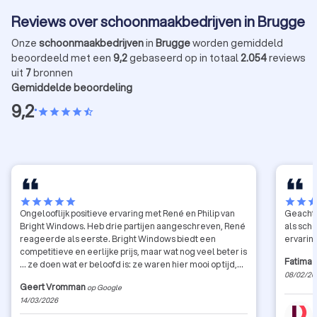
Reviews over schoonmaakbedrijven in Brugge
Onze
schoonmaakbedrijven
in
Brugge
worden gemiddeld
beoordeeld met een
9,2
gebaseerd op in totaal
2.054
reviews
uit
7
bronnen
Gemiddelde beoordeling
9,2
•
star
star
star
star
star_half
star
star
star
star
star
star
star
sta
Ongelooflijk positieve ervaring met René en Philip van
Geachte
Bright Windows. Heb drie partijen aangeschreven, René
als scho
reageerde als eerste. Bright Windows biedt een
ervarin
competitieve en eerlijke prijs, maar wat nog veel beter is
Fatima
... ze doen wat er beloofd is: ze waren hier mooi op tijd,
08/02/20
namen de tijd om dak, zonnepanelen en een stuk gevel
Geert Vromman
op Google
te reinigen ... en ze ruimden alles tot in de details proper
14/03/2026
op (ramen terug proper gemaakt, oprit proper
achtergelaten ...). En dat het bovendien twee