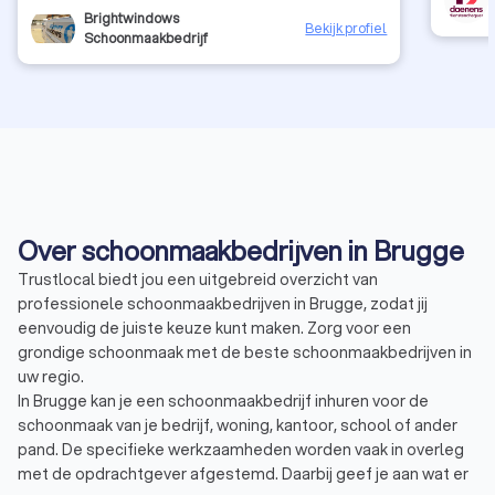
vriendelijke jongelui (;-) ) zijn, maakt het nog prettiger
Brightwindows
Bekijk profiel
om samen te werken. Ik lees nu pas op Google een
Schoonmaakbedrijf
review van 4.8 ... waar zouden ze die 0.2 dan hebben
laten liggen? Echt, no clue. Vanaf nu elk jaar:
zonnepanelen reinigen met Bright Windows
Over schoonmaakbedrijven in Brugge
Trustlocal biedt jou een uitgebreid overzicht van
professionele schoonmaakbedrijven in Brugge, zodat jij
eenvoudig de juiste keuze kunt maken. Zorg voor een
grondige schoonmaak met de beste schoonmaakbedrijven in
uw regio.
In Brugge kan je een schoonmaakbedrijf inhuren voor de
schoonmaak van je bedrijf, woning, kantoor, school of ander
pand. De specifieke werkzaamheden worden vaak in overleg
met de opdrachtgever afgestemd. Daarbij geef je aan wat er