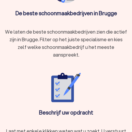
We kunnen je ook helpen door direct prijsopgaven aan te
vragen bij verschillende schoonmaakbedrijven. Zo kan je
De beste schoonmaakbedrijven in Brugge
eenvoudig de schoonmakers vergelijken en het
schoonmaakbedrijf kiezen die bij jou past.
We laten de beste schoonmaakbedrijven zien die actief
zijn in Brugge. Filter op het juiste specialisme en kies
zelf welke schoonmaakbedrijf u het meeste
aanspreekt.
Beschrijf uw opdracht
Laat met enkele klikken weten wat u zoekt. U verstuurt