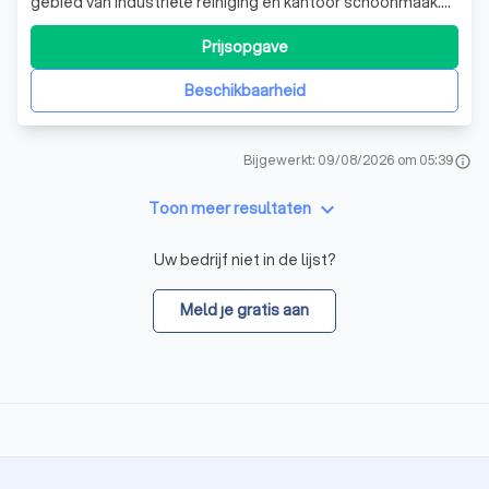
gebied van industriële reiniging en kantoor schoonmaak.
Op basis van een klantgerichte aanpak, jaren aan ervaring
in het vak, en een gepassioneerde toewijding aan het werk
Prijsopgave
leveren wij de diensten die bij u passen. Dat geldt voor
zowel eenmalige schoon
Beschikbaarheid
Bijgewerkt: 09/08/2026 om 05:39
info
keyboard_arrow_down
Toon meer resultaten
Uw bedrijf niet in de lijst?
Meld je gratis aan