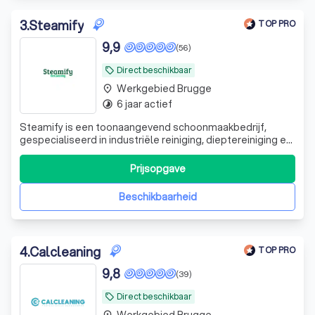
3
.
Steamify
TOP PRO
9,9
(56)
Direct beschikbaar
local_offer
Werkgebied Brugge
place
6 jaar actief
timelapse
Steamify is een toonaangevend schoonmaakbedrijf,
gespecialiseerd in industriële reiniging, dieptereiniging en
ontstoffingswerken. Met een passie voor orde, netheid en
kwaliteit bieden wij gespecialiseerde
Prijsopgave
schoonmaakoplossingen voor bedrijven in de
voedingsindustrie, horeca, grootkeukens, koel- en vr
Beschikbaarheid
4
.
Calcleaning
TOP PRO
9,8
(39)
Direct beschikbaar
local_offer