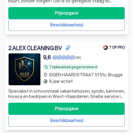
buurt, zonder zorgen? Dat is zo geregeld! Vraag nu
vrijblijvend een poetshulp aan bij Daenens en wij bellen jou
binnen 24 uur op.
Prijsopgave
Beschikbaarheid
2
.
ALEX CLEANING BV
TOP PRO
9,6
(39)
Topkwaliteit gegarandeerd
local_offer
EIGEN HAARDSTRAAT 51 51o, Brugge
place
8 jaar actief
timelapse
Specialist in schoonmaak vakantiehuizen, syndic, kantoren,
horeca en bedrijven in West-Vlaanderen. Snelle service in
Knokke, Brugge, Oostende en De Panne
Prijsopgave
Beschikbaarheid