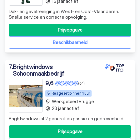
16 jaar actief
timelapse
Dak- en gevelreiniging in West- en Oost-Vlaanderen.
Snelle service en correcte opvolging.
Prijsopgave
Beschikbaarheid
7
.
Brightwindows
TOP
PRO
Schoonmaakbedrijf
9,6
(54)
Reageert binnen 1 uur
Werkgebied Brugge
place
28 jaar actief
timelapse
Brightwindows al 2 generaties passie en gedrevenheid
Prijsopgave