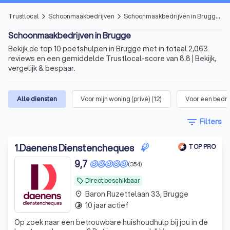
Trustlocal
Schoonmaakbedrijven
Schoonmaakbedrijven in Brugge
arrow_forward_ios
arrow_forward_ios
Schoonmaakbedrijven in Brugge
Bekijk de top 10 poetshulpen in Brugge met in totaal 2,063
reviews en een gemiddelde Trustlocal-score van 8.8 | Bekijk,
vergelijk & bespaar.
Alle diensten
Voor mijn woning (privé)
(
12
)
Voor een bedrij
filter_list
Filters
1
.
Daenens Dienstencheques
TOP PRO
9,7
(354)
Direct beschikbaar
local_offer
Baron Ruzettelaan 33, Brugge
place
10 jaar actief
timelapse
Op zoek naar een betrouwbare huishoudhulp bij jou in de