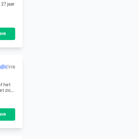
27 jaar
ave
(13)
af het
ec
ave