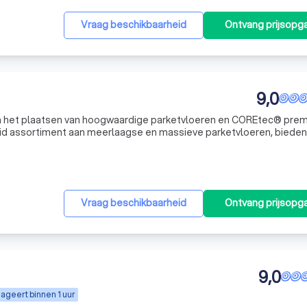
Vraag beschikbaarheid
Ontvang prijsopg
9,0
 in het plaatsen van hoogwaardige parketvloeren en COREtec® pre
eid assortiment aan meerlaagse en massieve parketvloeren, biede
ke vloer. Ons hout straalt authenticiteit en karakter uit, wat uw ru
Vraag beschikbaarheid
Ontvang prijsopg
9,0
ageert binnen 1 uur