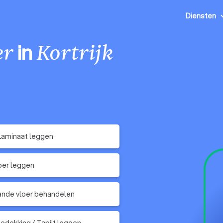
Diensten
in
er
Kortrijk
Laminaat leggen
oer leggen
nde vloer behandelen
edekking / Tapijt leggen