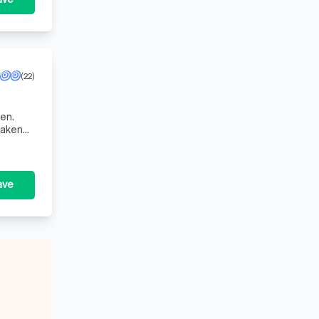
(22)
en.
maken
ingen v
ave