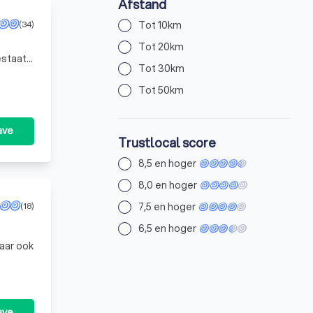
Afstand
Tot 10km
(34)
Tot 20km
estaat
Tot 30km
Tot 50km
ave
Trustlocal score
8,5 en hoger
8,0 en hoger
7,5 en hoger
(18)
6,5 en hoger
aar ook
 tal van an
ave