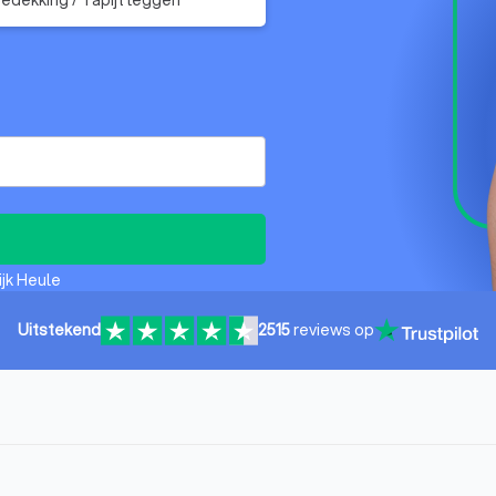
ijk Heule
Uitstekend
2515
reviews op