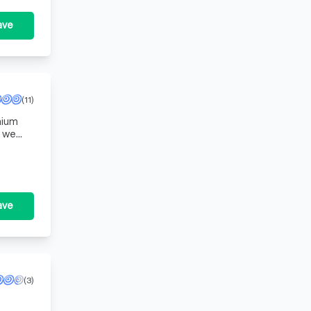
ave
(11)
mium
n we
imte
ave
(3)