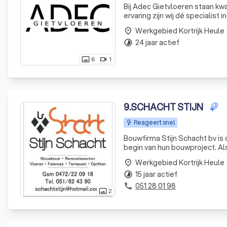
Bij Adec Gietvloeren staan kwa
ervaring zijn wij dé specialist 
Werkgebied Kortrijk Heule
place
24 jaar actief
timelapse
6
1
photo_size_select_actual
videocam
9
.
SCHACHT STIJN
Reageert snel
Bouwfirma Stijn Schacht bv is 
begin van hun bouwproject. Als aannemer weten wij dat bouwen en verbouwen heel wat stress met zich
meebrengt. De financiële druk
Werkgebied Kortrijk Heule
place
15 jaar actief
timelapse
051 28 01 98
phone
2
photo_size_select_actual