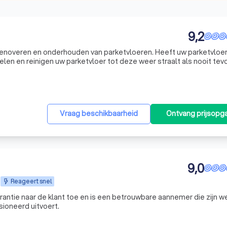
9,2
t renoveren en onderhouden van parketvloeren. Heeft uw parketvloe
len en reinigen uw parketvloer tot deze weer straalt als nooit tev
dwijnen als sneeuw voor de zon. Daarnaast plaatsen wij ook (half)
Vraag beschikbaarheid
Ontvang prijsopg
9,0
Reageert snel
rantie naar de klant toe en is een betrouwbare aannemer die zijn w
ioneerd uitvoert.