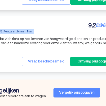
9,2
Reageert binnen 1 uur
 dat zich richt op het leveren van hoogwaardige diensten en product
n van een naadloze ervaring voor onze klanten, waarbij we gebruik 
ën en innovatieve oplossingen. We streven ernaar om de verwacht
Vraag beschikbaarheid
Ontvang prijsopg
gelijken
Vergelijk prijsopgaven
beste vloerders aan te vragen