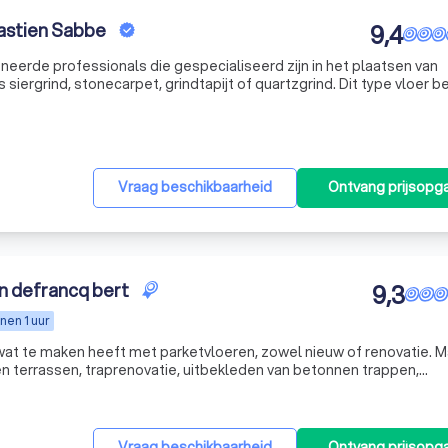
astien Sabbe
9,4
neerde professionals die gespecialiseerd zijn in het plaatsen van
 siergrind, stonecarpet, grindtapijt of quartzgrind. Dit type vloer b
ltjes die verlijmd zijn met kunstharsen, wat resulteert in een dec
Vraag beschikbaarheid
Ontvang prijsopg
n defrancq bert
9,3
nen 1 uur
 wat te maken heeft met parketvloeren, zowel nieuw of renovatie. M
ten terrassen, traprenovatie, uitbekleden van betonnen trappen,
gevelbekleding of vernieuwe van jouw oversteek kan je bij mij terecht. Daarnaast doe ik ook
Vraag beschikbaarheid
Ontvang prijsopg