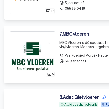
5 jaar actief
timelapse
055 58 04 19
phone
17
photo_size_select_actual
7
.
MBC vloeren
MBC Vloeren is dé specialist
vinylvloeren. Met een uitgebr
een duurzame oplossing voor el
Werkgebied Kortrijk Heule
een
place
56 jaar actief
timelapse
5
photo_size_select_actual
8
.
Adec Gietvloeren
Altijd de scherpste prijs
Re
local_offer