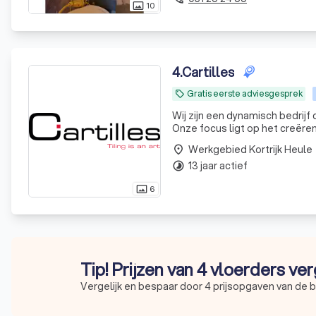
10
photo_size_select_actual
4
.
Cartilles
Gratis eerste adviesgesprek
local_offer
Wij zijn een dynamisch bedrijf
Onze focus ligt op het creëre
van geavanceerde technologie
Werkgebied Kortrijk Heule
place
13 jaar actief
timelapse
6
photo_size_select_actual
Tip! Prijzen van 4 vloerders ver
Vergelijk en bespaar door 4 prijsopgaven van de 