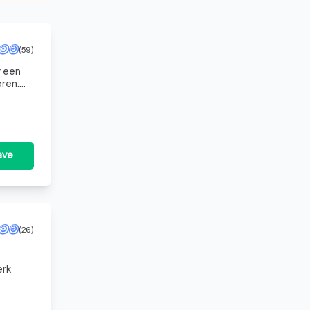
(59)
r een
oren.
mass
ave
(26)
erk