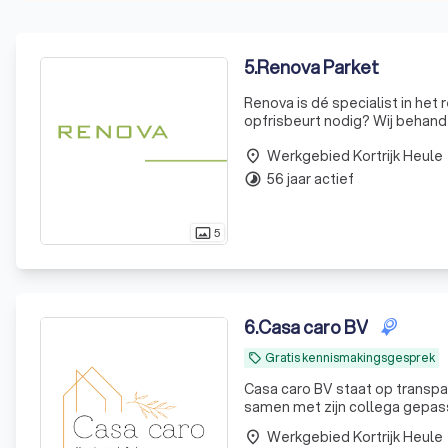
5
.
Renova Parket
Renova is dé specialist in he
opfrisbeurt nodig? Wij behande
Beschadigingen of vlekken ver
Werkgebied Kortrijk Heule
place
56 jaar actief
timelapse
5
photo_size_select_actual
6
.
Casa caro BV
Gratis kennismakingsgesprek
local_offer
Casa caro BV staat op transpa
samen met zijn collega gepass
Werkgebied Kortrijk Heule
place