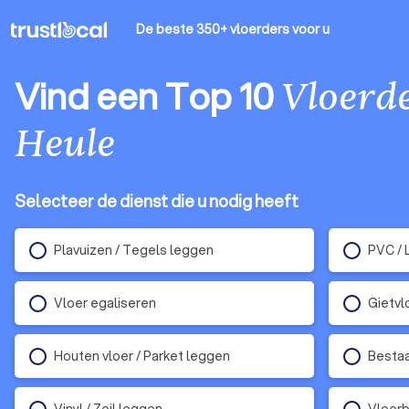
De beste 350+ vloerders
voor u
Vind een Top 10
Vloerd
Heule
Selecteer de dienst die u nodig heeft
Plavuizen / Tegels leggen
PVC / 
Vloer egaliseren
Gietvl
Houten vloer / Parket leggen
Bestaa
Vinyl / Zeil leggen
Vloerb