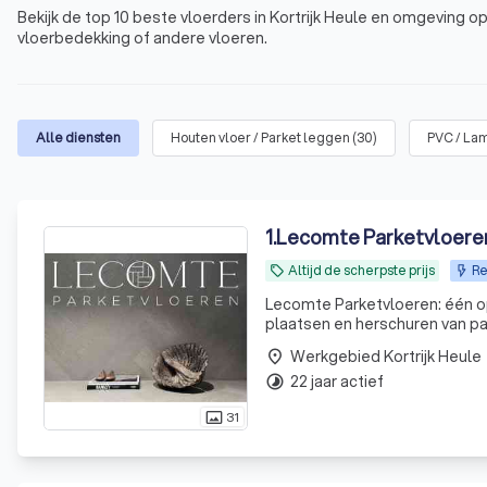
Bekijk de top 10 beste vloerders in Kortrijk Heule en omgeving op
vloerbedekking of andere vloeren.
Alle diensten
Houten vloer / Parket leggen
(
30
)
PVC / La
1
.
Lecomte Parketvloere
Altijd de scherpste prijs
Re
local_offer
Lecomte Parketvloeren: één op 
plaatsen en herschuren van pa
Werkgebied Kortrijk Heule
place
22 jaar actief
timelapse
31
photo_size_select_actual