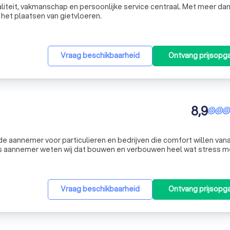
liteit, vakmanschap en persoonlijke service centraal. Met meer dan 
in het plaatsen van gietvloeren.
Vraag beschikbaarheid
Ontvang prijsopg
8,9
de aannemer voor particulieren en bedrijven die comfort willen van
 als de coördinatie van de verschillende partijen voor uw bouwproj
Vraag beschikbaarheid
Ontvang prijsopg