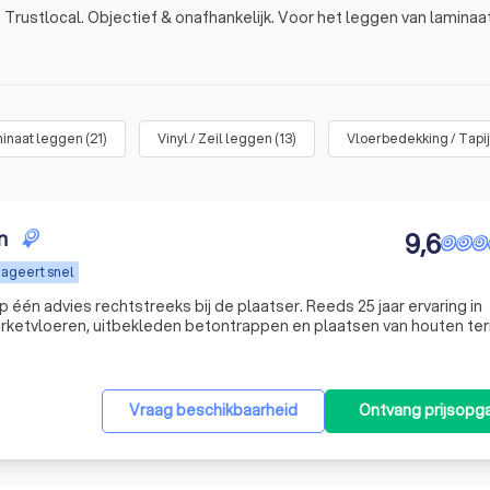
 Trustlocal. Objectief & onafhankelijk. Voor het leggen van laminaat
minaat leggen
(
21
)
Vinyl / Zeil leggen
(
13
)
Vloerbedekking / Tapi
n
9,6
ageert snel
één advies rechtstreeks bij de plaatser. Reeds 25 jaar ervaring in
rketvloeren, uitbekleden betontrappen en plaatsen van houten ter
Vraag beschikbaarheid
Ontvang prijsopg