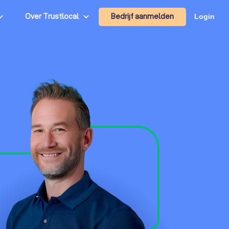
Bedrijf aanmelden
Over Trustlocal
Login