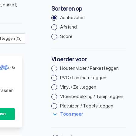
, parket,
Sorteren op
Aanbevolen
Afstand
Score
jt leggen
(
13
)
Plavuizen / Tegels leggen
(
29
)
Gietvloer leggen
(
Vloerder voor
(48)
Houten vloer / Parket leggen
PVC / Laminaat leggen
Vinyl / Zeil leggen
rassen.
Vloerbedekking / Tapijt leggen
Plavuizen / Tegels leggen
expand_more
ave
Toon meer