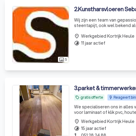
2
.
Kunstharsvloeren Seb
Wij zijn een team van gepassio
steentapijt, ook wel bekend als
uit miljoenen kleine grindkorre
Werkgebied Kortrijk Heule
place
11 jaar actief
timelapse
5
photo_size_select_actual
3
.
parket & timmerwerke
gratis offerte
Reageert bin
local_offer
We specialiseren ons in alles
voor laminaat of klik pvc, hou
Werkgebied Kortrijk Heule
place
15 jaar actief
timelapse
051 28 24 88
phone