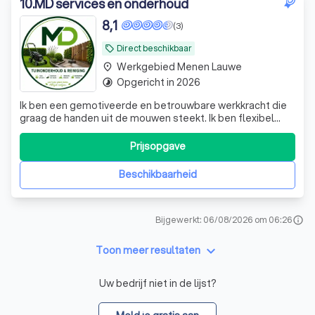
10
.
MD services en onderhoud
8,1
(3)
Direct beschikbaar
local_offer
Werkgebied Menen Lauwe
place
Opgericht in 2026
timelapse
Ik ben een gemotiveerde en betrouwbare werkkracht die
graag de handen uit de mouwen steekt. Ik ben flexibel
inzetbaar en help met verhuizen, klusjes, tuinonderhoud
en andere praktische taken. Ik werk nauwkeurig, ben
Prijsopgave
vriendelijk en zorg ervoor dat elke opdracht correct wordt
uitgevoerd. Ik ben beschi
Beschikbaarheid
Bijgewerkt: 06/08/2026 om 06:26
info
keyboard_arrow_down
Toon meer resultaten
Uw bedrijf niet in de lijst?