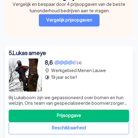
Vergelijk en bespaar door 4 prijsopgaven van de beste
tuinonderhoud bedrijven aan te vragen
Vergelijk prijsopgaven
5
.
Lukas ameye
8,6
(4)
Werkgebied Menen Lauwe
place
19 jaar actief
timelapse
Bij Lukaboom zijn we gepassioneerd over bomen en hun
welzijn. Ons team van gespecialiseerde boomverzorgers
biedt professioneel boombeheer en advies aan. We zijn
er om u te helpen bij het beschermen van bomen tijdens
Prijsopgave
bouwwerken, het uitvoeren van groeiplaatsonderzoeken,
het aanplanten, snoeien of vel
Beschikbaarheid