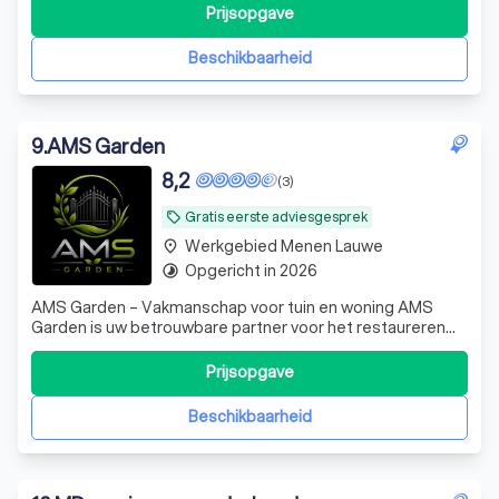
elke buitenruimte te transformeren en te onderhouden,
Prijsopgave
zodat deze altijd zijn volle potentieel bereikt. Of het nu
gaat om het
Beschikbaarheid
9
.
AMS Garden
8,2
(3)
Gratis eerste adviesgesprek
local_offer
Werkgebied Menen Lauwe
place
Opgericht in 2026
timelapse
AMS Garden – Vakmanschap voor tuin en woning AMS
Garden is uw betrouwbare partner voor het restaureren
van tuinpoorten, het professioneel reinigen van daken en
het uitvoeren van diverse tuinierwerken. Met oog voor
Prijsopgave
detail, kwaliteit en duurzaamheid zorgen wij ervoor dat uw
tuin en woning er opnieuw
Beschikbaarheid