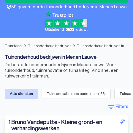
89 geverifieerde tuinonderhoud bedrijven in Menen Lauwe
verified_user
Uitstekend
|
2523
reviews
Trustlocal
Tuinonderhoud bedrijven
Tuinonderhoud bedrijven in Menen Lauwe
arrow_forward_ios
arrow_forward_ios
Tuinonderhoud bedrijven in Menen Lauwe
De beste tuinonderhoudbedrijven in Menen Lauwe. Voor
tuinonderhoud, tuinrenovatie of tuinaanleg. Vind snel een
tuinwerker of tuinman.
Alle diensten
Tuinrenovatie (bestaande tuin)
(
58
)
Tuinaan
filter_list
Filters
1
.
Bruno Vandeputte - Kleine grond- en
verhardingswerken