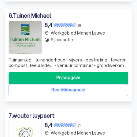
6
.
Tuinen Michael
8,4
(8)
Werkgebied Menen Lauwe
place
9 jaar actief
timelapse
Tuinaanleg - tuinonderhoud - vijvers - bestrating - leveren
compost, teelaarde,... - verhuur container - grondwerken -
verhuur decoratie (trouw, vip,...)
Prijsopgave
Beschikbaarheid
7
.
wouter luypaert
8,4
(7)
Werkgebied Menen Lauwe
place