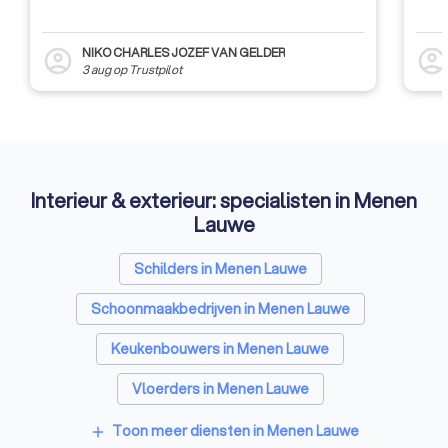
NIKO CHARLES JOZEF VAN GELDER
account_circle
account_circl
3 aug
op
Trustpilot
Interieur & exterieur: specialisten in Menen
Lauwe
Schilders in Menen Lauwe
Schoonmaakbedrijven in Menen Lauwe
Keukenbouwers in Menen Lauwe
Vloerders in Menen Lauwe
Toon meer diensten in Menen Lauwe
add