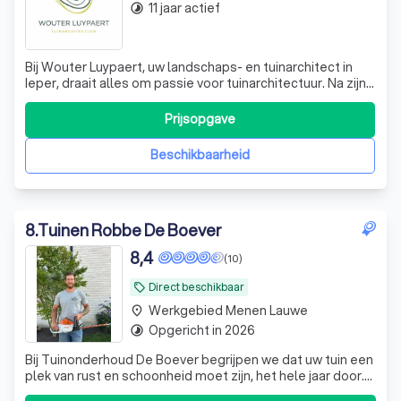
11 jaar actief
timelapse
Bij Wouter Luypaert, uw landschaps- en tuinarchitect in
Ieper, draait alles om passie voor tuinarchitectuur. Na zijn
opleiding aan de tuinbouwschool VABI in Roeselare en
verdere studies aan de Hogeschool Gent, heeft Wouter
Prijsopgave
zijn expertise verder ontwikkeld door te werken bij
verschillende architecten
Beschikbaarheid
8
.
Tuinen Robbe De Boever
8,4
(10)
Direct beschikbaar
local_offer
Werkgebied Menen Lauwe
place
Opgericht in 2026
timelapse
Bij Tuinonderhoud De Boever begrijpen we dat uw tuin een
plek van rust en schoonheid moet zijn, het hele jaar door.
Onze passie en jarenlange ervaring stellen ons in staat om