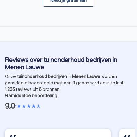
Meld je gratis aan
Reviews over tuinonderhoud bedrijven in
Menen Lauwe
Onze
tuinonderhoud bedrijven
in
Menen Lauwe
worden
gemiddeld beoordeeld met een
9
gebaseerd op in totaal
1.235
reviews uit
6
bronnen
Gemiddelde beoordeling
9,0
•
star
star
star
star
star_half