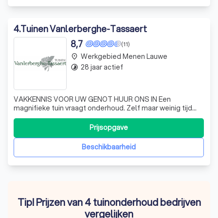
4
.
Tuinen Vanlerberghe-Tassaert
8,7
(11)
Werkgebied Menen Lauwe
place
28 jaar actief
timelapse
VAKKENNIS VOOR UW GENOT HUUR ONS IN Een
magnifieke tuin vraagt onderhoud. Zelf maar weinig tijd
door een drukke job, een goed gevulde agenda of
levensstijl? Of mis je toch die groene vingers om je tuin
Prijsopgave
van de beste verzorging te voorzien?
Beschikbaarheid
Tip! Prijzen van 4 tuinonderhoud bedrijven
vergelijken