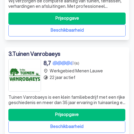
Wij verzorgen de complete aanleg van tuinen, terrassen,
verhardingen en afsluitingen. Met professioneel
tuinonderhoud blijft uw buitenruimte altijd verzorgd en
sfeervol.
Prijsopgave
Beschikbaarheid
3
.
Tuinen Vanrobaeys
8,7
(6)
Werkgebied Menen Lauwe
place
22 jaar actief
timelapse
Tuinen Vanrobaeys is een klein familiebedrijf met een rijke
geschiedenis en meer dan 35 jaar ervaring in tuinaanleg en
-onderhoud. Wij onderscheiden ons door onze toewijding
aan perfecte service, ondersteund door onze
Prijsopgave
familiewaarden en kostenefficiëntie. Sinds 2005 hebben
we onze diensten uitgebreid
Beschikbaarheid