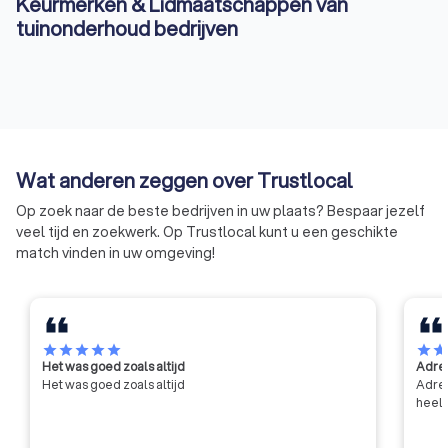
Keurmerken & Lidmaatschappen van
tuinonderhoud bedrijven
Wat anderen zeggen over Trustlocal
Op zoek naar de beste bedrijven in uw plaats? Bespaar jezelf
veel tijd en zoekwerk. Op Trustlocal kunt u een geschikte
match vinden in uw omgeving!
star
star
star
star
star
star
sta
Het was goed zoals altijd
Adres
Het was goed zoals altijd
Adres
heel 