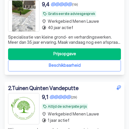
9,4
(19)
Gratis eerste adviesgesprek
local_offer
Werkgebied Menen Lauwe
place
40 jaar actief
timelapse
Specialisatie van kleine grond- en verhardingswerken.
Meer dan 35 jaar ervaring. Maak vandaag nog een afspraak
en wij komen zo vlug mogelijk eens langs. Bel 0496/87 11
56 Bruno
Prijsopgave
Beschikbaarheid
2
.
Tuinen Quinten Vandeputte
9,1
(29)
Altijd de scherpste prijs
local_offer
Werkgebied Menen Lauwe
place
1 jaar actief
timelapse