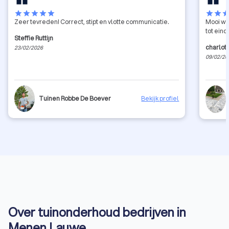
star
star
star
star
star
star
star
sta
Zeer tevreden! Correct, stipt en vlotte communicatie.
Mooi werk
tot eind
Steffie Ruttijn
charlot
23/02/2026
09/02/20
Tuinen Robbe De Boever
Bekijk profiel
Over tuinonderhoud bedrijven in
Menen Lauwe