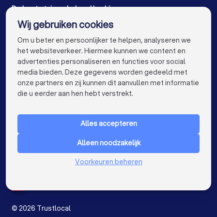
Tuinonderhoud bedrijven in Roeselare Oekene
De beste tuinonderhoud bedrijven voor u
Wij gebruiken cookies
Tuinonderhoud bedrijven in Antwerpen
info@trustlocal.be
Om u beter en persoonlijker te helpen, analyseren we
Tuinonderhoud bedrijven in Gent
het websiteverkeer. Hiermee kunnen we content en
advertenties personaliseren en functies voor social
Tuinonderhoud bedrijven in Brugge
media bieden. Deze gegevens worden gedeeld met
onze partners en zij kunnen dit aanvullen met informatie
Tuinonderhoud bedrijven in Leuven
keyboard_arrow_down
VOOR PARTICULIEREN
die u eerder aan hen hebt verstrekt.
Tuinonderhoud bedrijven in Aalst
keyboard_arrow_down
VOOR BEDRIJVEN
Tuinonderhoud bedrijven in Mechelen
Alles accepteren
keyboard_arrow_down
OVER TRUSTLOCAL
Tuinonderhoud bedrijven in Hasselt
Alleen noodzakelijk
LAND
Nederland
Tuinonderhoud bedrijven in Sint-Niklaas
Voorkeuren beheren
België
Duitsland
Tuinonderhoud bedrijven in Genk
Spanje
Tuinonderhoud bedrijven in Roeselare
©
2026
Trustlocal