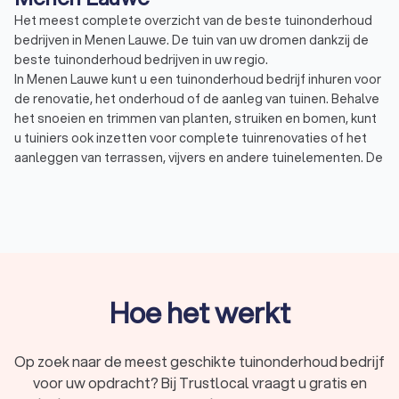
Het meest complete overzicht van de beste tuinonderhoud
bedrijven in Menen Lauwe. De tuin van uw dromen dankzij de
beste tuinonderhoud bedrijven in uw regio.
In Menen Lauwe kunt u een tuinonderhoud bedrijf inhuren voor
de renovatie, het onderhoud of de aanleg van tuinen. Behalve
het snoeien en trimmen van planten, struiken en bomen, kunt
u tuiniers ook inzetten voor complete tuinrenovaties of het
aanleggen van terrassen, vijvers en andere tuinelementen. De
tuinier die u inhuurt zal u van deskundig advies voorzien en
aangeven wat de mogelijkheden zijn.
Tuinontwerp: Elke mooie tuin heeft een goed
tuinontwerp nodig. Een tuinier of tuinarchitect zal kijken
naar uw wensen en naar de tuin zelf, wat er in de tuin
past en wat er mogelijk is. Vaak kunt u bij dit ontwerp ook
een beplantingsplan maken, waarin het aantal en de
soorten planten beschreven wordt.
Hoe het werkt
Tuinrenovatie: Bij een tuinrenovatie haalt de
tuinaannemer (een deel van) de tuin leeg en wordt de
tuin opnieuw ingericht. Een tuinrenovatie kan eenvoudig
Op zoek naar de meest geschikte tuinonderhoud bedrijf
zijn door nieuwe beplanting of bestrating aan te leggen,
voor uw opdracht? Bij Trustlocal vraagt u gratis en
maar ook ingrijpend waarbij de gehele tuin vernieuwd