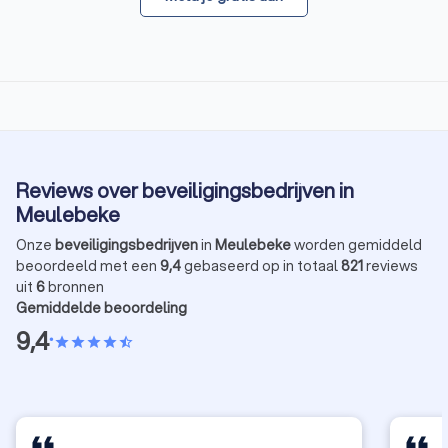
Reviews over beveiligingsbedrijven in
Meulebeke
Onze
beveiligingsbedrijven
in
Meulebeke
worden gemiddeld
beoordeeld met een
9,4
gebaseerd op in totaal
821
reviews
uit
6
bronnen
Gemiddelde beoordeling
9,4
•
star
star
star
star
star_half