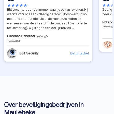
star
star
star
star
star
star
star
sta
Bbt security is een aannemer waar je op kan rekenen. Hij
Zeer go
werkte voor ons een volledig persoonlijk ontwerp uit op
zeer vlo
maat. Installateur die luisterde naar onze noden en
Noteboo
wensen en werkte alles tot in de puntjes uit ( van offerte
29/11/20
tot uitvoering). Wij kregen een eerlijk advies,
uitstekende service, zeer propere plaatsing, perfect
Florence Cabernel
op Google
werkend systeem en een super service na verkoop.
11/03/2026
Beste Alex, je bent zeer goed bezig en je weet zeer
goed wat je zaak/ job is. Kortom top installateur!
BBT Security
Bekijk profiel
Over beveiligingsbedrijven in
Meulebeke