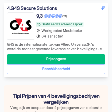
4
.
G4S Secure Solutions
9,3
(21)
Gratis eerste adviesgesprek
local_offer
Werkgebied Meulebeke
place
64 jaar actief
timelapse
G4S is de internationale tak van Allied Universal®, 's
werelds toonaangevende leverancier van beveiligings- en
facilitaire diensten en een vertrouwde partner voor meer
dan 400 van de Fortune 500-bedrijven. Het bedrijf levert
Prijsopgave
ongeëvenaarde klantrelaties, innovatieve oplossingen,
geavanceerde slimme t
Beschikbaarheid
Tip! Prijzen van 4 beveiligingsbedrijven
vergelijken
Vergelijk en bespaar door 4 prijsopgaven van de beste