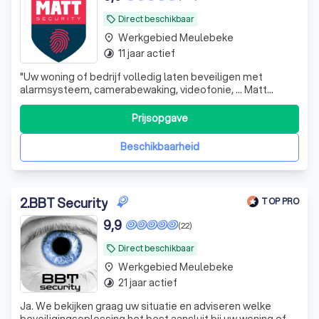
Direct beschikbaar
local_offer
Werkgebied Meulebeke
place
11 jaar actief
timelapse
"
Uw woning of bedrijf volledig laten beveiligen met
alarmsysteem, camerabewaking, videofonie, ... Matt
Security is hiervoor dé partner. Zij helpen hun klanten van A
tot Z. Onze woning werd voorzien van het volledige
Prijsopgave
pakket! Grote dank aan zaakvoerder Bart Mattan voor het
vlotte intake gesprek, de vlotte communicatie alsook de
Beschikbaarheid
perfect uitgevoerde plaatsing. Wij hebben een heel goed
gevoel bij dit bedrijf. Een tevreden klant!
"
2
.
BBT Security
TOP PRO
9,9
(22)
Direct beschikbaar
local_offer
Werkgebied Meulebeke
place
21 jaar actief
timelapse
Ja. We bekijken graag uw situatie en adviseren welke
beveiligingsoplossing het best aansluit bij uw woning of