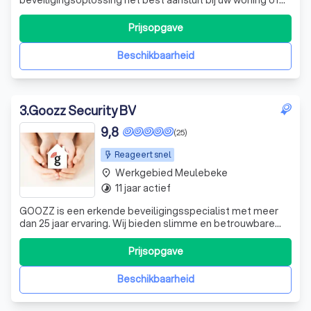
bedrijfspand. Zo krijgt u een beveiligingssysteem dat
perfect aansluit bij uw behoeften.
Prijsopgave
Beschikbaarheid
3
.
Goozz Security BV
9,8
(25)
Reageert snel
Werkgebied Meulebeke
place
11 jaar actief
timelapse
GOOZZ is een erkende beveiligingsspecialist met meer
dan 25 jaar ervaring. Wij bieden slimme en betrouwbare
beveiligingsoplossingen met een sterke focus op
kwaliteit en een correcte prijs.
Prijsopgave
Beschikbaarheid