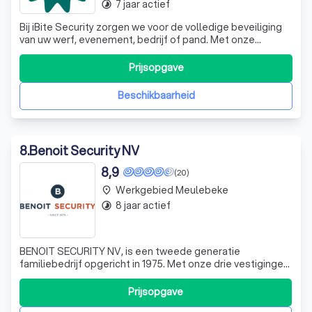
7 jaar actief
timelapse
Bij iBite Security zorgen we voor de volledige beveiliging
van uw werf, evenement, bedrijf of pand. Met onze
geavanceerde technologieën en jarenlange expertise
bieden we maatwerkoplossingen die maximale veiligheid
Prijsopgave
garanderen. Onze Diensten 🔒 Alarmbeveiliging Bescherm
uw eigendommen met geavanceerd
Beschikbaarheid
8
.
Benoit Security NV
8,9
(20)
Werkgebied Meulebeke
place
8 jaar actief
timelapse
BENOIT SECURITY NV, is een tweede generatie
familiebedrijf opgericht in 1975. Met onze drie vestigingen
(Waregem, Knokke & Roosdaal) en een team van 30
medewerkers staan wij 24 uur op 7, in voor uw veiligheid.
Prijsopgave
BENOIT SECURITY is een door de overheid vergunde