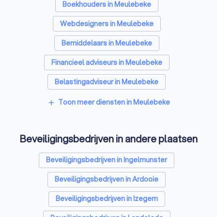
Boekhouders in Meulebeke
Webdesigners in Meulebeke
Bemiddelaars in Meulebeke
Financieel adviseurs in Meulebeke
Belastingadviseur in Meulebeke
Videografen in Meulebeke
Toon meer diensten in Meulebeke
add
Beveiligingsbedrijven in andere plaatsen
Beveiligingsbedrijven in Ingelmunster
Beveiligingsbedrijven in Ardooie
Beveiligingsbedrijven in Izegem