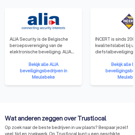
ALIA Security is de Belgische
INCERT is sinds 200
beroepsvereniging van de
kwaliteitslabel bij u
elektronische beveiliging. ALIA
diefstalbeveiliging
Security vertegenwoordigt de
gebouwen en voertu
installateurs, de fabrikanten en
Bekijk alle ALIA
België. Om uw woni
Bekijk alle 
de distributeurs inzake
beveiligingsbedrijven in
beschermen tegen d
beveiligingsbed
inbraakdetectie, branddetectie,
Meulebeke
inbraak, moet u op 
Meuleb
toegangscontrole en
betrouwbare beveil
camerabewaking.
kunnen rekenen. He
label certificeert i
die blijk geven van
die beantwoorden 
hoog serviceniveau
Wat anderen zeggen over Trustlocal
certificeert ook de
Op zoek naar de beste bedrijven in uw plaats? Bespaar jezelf
gebruikt worden en
veel tijd en zoekwerk. Op Trustlocal kunt u een geschikte
alarmcentrales die 