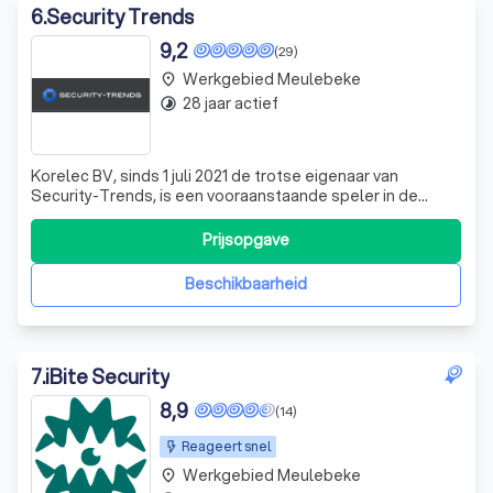
6
.
Security Trends
9,2
(29)
Werkgebied Meulebeke
place
28 jaar actief
timelapse
Korelec BV, sinds 1 juli 2021 de trotse eigenaar van
Security-Trends, is een vooraanstaande speler in de
beveiligingssector. Met een sterke focus op innovatie en
kwaliteit, bieden we een breed scala aan
Prijsopgave
beveiligingsoplossingen, variërend van inbraakbeveiliging
en branddetectie tot camerabewaking en
Beschikbaarheid
7
.
iBite Security
8,9
(14)
Reageert snel
Werkgebied Meulebeke
place