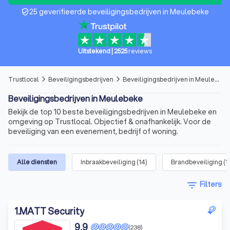
25 geverifieerde beveiligingsbedrijven in Meulebeke
verified_user
Uitstekend
|
2525
reviews
Trustlocal
Beveiligingsbedrijven
Beveiligingsbedrijven in Meulebeke
arrow_forward_ios
arrow_forward_ios
Beveiligingsbedrijven in Meulebeke
Bekijk de top 10 beste beveiligingsbedrijven in Meulebeke en
omgeving op Trustlocal. Objectief & onafhankelijk. Voor de
beveiliging van een evenement, bedrijf of woning.
Alle diensten
Inbraakbeveiliging
(
14
)
Brandbeveiliging
(
1
filter_list
Filters
1
.
MATT Security
9,9
(238)