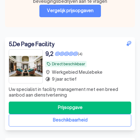
beveiligingsbedrijven aan te vragen
Vergelijk prijsopgaven
5
.
De Page Facility
9,2
(4)
Direct beschikbaar
local_offer
Werkgebied Meulebeke
place
9 jaar actief
timelapse
Uw specialist in facility management met een breed
aanbod aan dienstverlening
Prijsopgave
Beschikbaarheid