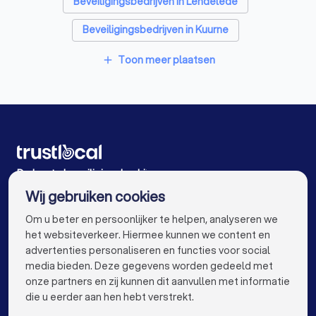
Beveiligingsbedrijven in Lendelede
Beveiligingsbedrijven in Kuurne
Beveiligingsbedrijven in Roeselare
Toon meer plaatsen
add
Beveiligingsbedrijven in Waregem
Beveiligingsbedrijven in Deerlijk
Beveiligingsbedrijven in Deinze
Beveiligingsbedrijven in Anzegem
De beste beveiligingsbedrijven voor u
Wij gebruiken cookies
Beveiligingsbedrijven in Antwerpen
info@trustlocal.be
Om u beter en persoonlijker te helpen, analyseren we
Beveiligingsbedrijven in Gent
het websiteverkeer. Hiermee kunnen we content en
advertenties personaliseren en functies voor social
Beveiligingsbedrijven in Brugge
media bieden. Deze gegevens worden gedeeld met
onze partners en zij kunnen dit aanvullen met informatie
Beveiligingsbedrijven in Leuven
keyboard_arrow_down
VOOR PARTICULIEREN
die u eerder aan hen hebt verstrekt.
Beveiligingsbedrijven in Aalst