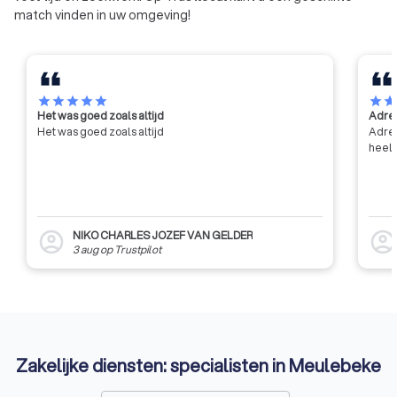
match vinden in uw omgeving!
het beheer en de a
van de alarmen die
automatisch binnenk
star
star
star
star
star
star
sta
Het was goed zoals altijd
Adres
Het was goed zoals altijd
Adres
heel 
NIKO CHARLES JOZEF VAN GELDER
account_circle
account_circl
3 aug
op
Trustpilot
Zakelijke diensten: specialisten in Meulebeke