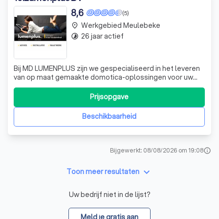
8,6
(5)
Werkgebied Meulebeke
place
26 jaar actief
timelapse
Bij MD LUMENPLUS zijn we gespecialiseerd in het leveren
van op maat gemaakte domotica-oplossingen voor uw
woning. Of het nu gaat om nieuwbouw of een volledige
renovatie, wij bieden u een oplossing die perfect aansluit
Prijsopgave
bij uw behoeften. Ons doel is om uw dagelijkse
handelingen in en rondom uw woning
Beschikbaarheid
Bijgewerkt: 08/08/2026 om 19:08
info
keyboard_arrow_down
Toon meer resultaten
Uw bedrijf niet in de lijst?
Meld je gratis aan