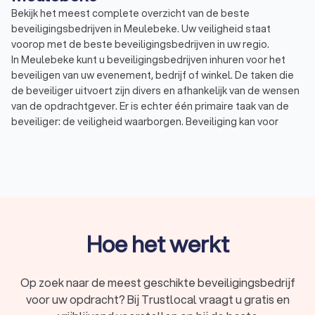
Bekijk het meest complete overzicht van de beste
beveiligingsbedrijven in Meulebeke. Uw veiligheid staat
voorop met de beste beveiligingsbedrijven in uw regio.
In Meulebeke kunt u beveiligingsbedrijven inhuren voor het
beveiligen van uw evenement, bedrijf of winkel. De taken die
de beveiliger uitvoert zijn divers en afhankelijk van de wensen
van de opdrachtgever. Er is echter één primaire taak van de
beveiliger: de veiligheid waarborgen. Beveiliging kan voor
verschillende doeleinden ingezet worden.
Beveiliging bij evenementen: beveiligers bij
evenementen zoals festivals, concerten of
sportevenementen hebben vaak meerdere functies.
Evenementenbeveiliging gaat om toezicht houden en
het herkennen en inschatten van gevaarlijke situaties.
Beveiliging bij winkels: beveiligers bij winkels staan vaak
bij de entree en uitgang en letten daarbij op verdachte
Hoe het werkt
omstandigheden en afwijkend gedrag van bezoekers.
Winkelbeveiliging is er om winkeldiefstal tegen te gaan.
Beveiliging van personen: persoonsbeveiliging gaat om
Op zoek naar de meest geschikte beveiligingsbedrijf
de veiligheid van een persoon, vaak een VIP. Wanneer
voor uw opdracht? Bij Trustlocal vraagt u gratis en
een persoon zich niet veilig voelt in bepaalde situaties,