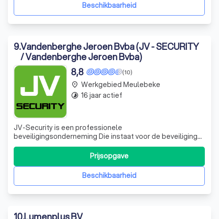
onderneming voor alarmsystemen en camera
Beschikbaarheid
9
.
Vandenberghe Jeroen Bvba (JV - SECURITY
/ Vandenberghe Jeroen Bvba)
8,8
(10)
Werkgebied Meulebeke
place
16 jaar actief
timelapse
JV-Security is een professionele
beveiligingsonderneming Die instaat voor de beveiliging
van gebouwen en personen. Zowel voor Privé-woningen
Appartementen Als voor KMO en industrie kan u bij ons
Prijsopgave
terecht. Na een persoonlijk gesprek en bezoek ter
plaatse, maken wij een beveiligingsvoorstel op. We de
Beschikbaarheid
10
.
Lumenplus BV