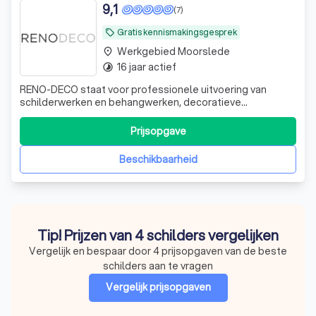
9,1
(7)
Gratis kennismakingsgesprek
local_offer
Werkgebied Moorslede
place
16 jaar actief
timelapse
RENO-DECO staat voor professionele uitvoering van
schilderwerken en behangwerken, decoratieve
(verf)technieken en raamdecoratie voor particulieren en
professionelen. We voeren uw totaalproject uit, maar
Prijsopgave
nemen evengoed deelopdrachten aan. Wij spitsen ons
vooral toe op nieuwbouwwappartementen en -woni
Beschikbaarheid
Tip! Prijzen van 4 schilders vergelijken
Vergelijk en bespaar door 4 prijsopgaven van de beste
schilders aan te vragen
Vergelijk prijsopgaven