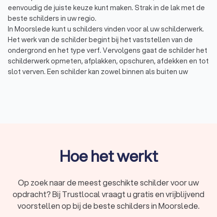
eenvoudig de juiste keuze kunt maken. Strak in de lak met de
beste schilders in uw regio.
In Moorslede kunt u schilders vinden voor al uw schilderwerk.
Het werk van de schilder begint bij het vaststellen van de
ondergrond en het type verf. Vervolgens gaat de schilder het
schilderwerk opmeten, afplakken, opschuren, afdekken en tot
slot verven. Een schilder kan zowel binnen als buiten uw
schilderwerk onderhouden of opnieuw laten schilderen.
Schilderwerk binnen: binnenschilderwerk, zoals deuren
en kozijnen, moet eens in de 7 á 10 jaar onderhouden
worden. Een binnenschilder heeft verschillende
manieren van schilderen, zoals sausen en spuiten.
Schilderwerk buiten: buitenschilderwerk, zoals de
kozijnen en dakkapel, moet eens in de 4 á 5 jaar
onderhouden worden. Vaak zijn de kosten van een
Hoe het werkt
buitenschilder hoger door het gebruik van steigers,
ladders en speciale buitenverf.
In Moorslede hebben wij 52 goede schilders gevonden. De
Op zoek naar de meest geschikte schilder voor uw
schilders in Moorslede hebben een gemiddelde Trustlocal-
opdracht? Bij Trustlocal vraagt u gratis en vrijblijvend
score van een undefined. Welke schilder u ook kiest, via
voorstellen op bij de beste schilders in Moorslede.
Trustlocal maakt u een goede keuze voor uw schilderwerk.