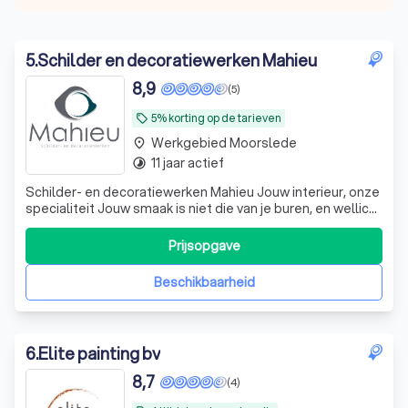
5
.
Schilder en decoratiewerken Mahieu
8,9
(5)
5% korting op de tarieven
local_offer
Werkgebied Moorslede
place
11 jaar actief
timelapse
Schilder- en decoratiewerken Mahieu Jouw interieur, onze
specialiteit Jouw smaak is niet die van je buren, en wellicht
ziet je huis er binnenin ook anders uit. Toch hebben jullie
zeker iets gemeen: je wil dat je woning professioneel is
Prijsopgave
afgewerkt, dat het interieur een streling voor het oog is.
Laa
Beschikbaarheid
6
.
Elite painting bv
8,7
(4)