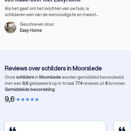
Als het gaat om het inrichten van uw huis, is
schilderen een van de eenvoudigste en meest
effectieve manieren om een totaal nieuwe
Geschreven door
uitstraling te creëren. Of u nu een gezellige sfeer
Easy Home
wilt of juist iets moderns en stralends, met de juiste
kleuren en afwerkingen maakt u van uw huis een
thuis. Bij EasyHome weten we precies hoe we die
magische transformatie kunnen realiseren. Laten we
samen de wereld van interieur schilderwerk
verkennen.
Reviews over schilders in Moorslede
Onze
schilders
in
Moorslede
worden gemiddeld beoordeeld
met een
9,6
gebaseerd op in totaal
774
reviews uit
6
bronnen
Gemiddelde beoordeling
9,6
•
star
star
star
star
star