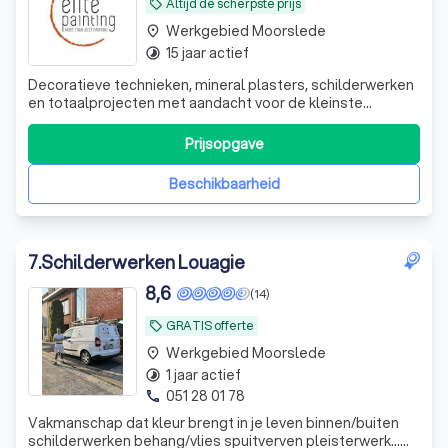
Altijd de scherpste prijs
local_offer
Werkgebied Moorslede
place
15 jaar actief
timelapse
Decoratieve technieken, mineral plasters, schilderwerken
en totaalprojecten met aandacht voor de kleinste
details...
Prijsopgave
Beschikbaarheid
7
.
Schilderwerken Louagie
8,6
(14)
GRATIS offerte
local_offer
Werkgebied Moorslede
place
1 jaar actief
timelapse
051 28 01 78
phone
Vakmanschap dat kleur brengt in je leven binnen/buiten
schilderwerken behang/vlies spuitverven pleisterwerk…