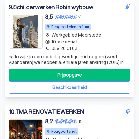
9
.
Schilderwerken Robin wybouw
8,5
(2)
Reageert binnen 1 uur
Werkgebied Moorslede
place
10 jaar actief
timelapse
059 28 01 83
phone
hallo wij zijn een bedrijf gevestigd in ichtegem (west-
vlaanderen) we hebben al enkele jaren ervaring (2016) in
het vak wij doen schilderwerken binnen en buiten plaatsen
van behang en decoratieve technieken (betonlook)
Prijsopgave
plaatsen van gevelisolatie met als afwerking crepi of
spuitkurk
Beschikbaarheid
10
.
TMA RENOVATIEWERKEN
8,2
(1)
Reageert snel