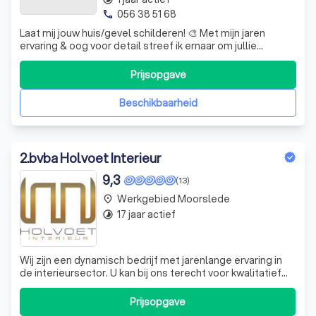
056 38 51 68
phone
Laat mij jouw huis/gevel schilderen! 🎨 Met mijn jaren
ervaring & oog voor detail streef ik ernaar om jullie
schilderwerken vakkundig uit te voeren! 🤩 • Binnen &
Buitenschilderwerken • Plamuurwerken • Behangen •
Prijsopgave
Decoratieve technieken Met vriendelijke groeten, Van
Gelder Tarik
Beschikbaarheid
2
.
bvba Holvoet Interieur
9,3
(13)
Werkgebied Moorslede
place
17 jaar actief
timelapse
Wij zijn een dynamisch bedrijf met jarenlange ervaring in
de interieursector. U kan bij ons terecht voor kwalitatief
schilderwerk zowel interieur als exterieur, plaatsen van
wand & vloerbekleding , moluren, plinten & rozetten,
Prijsopgave
decoratieve technieken, kaleiwerken evenals gordijnen.