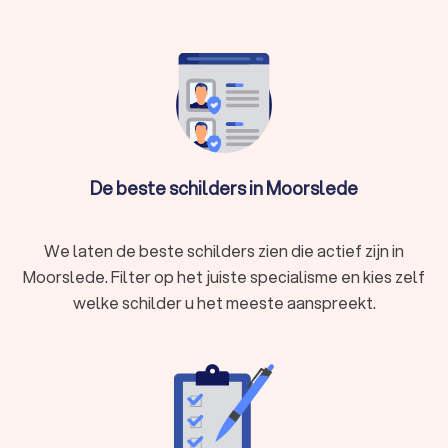
We kunnen u ook helpen door direct prijsopgaven aan te
vragen bij verschillende schilders. Zo kunt u eenvoudig de
schilders vergelijken en het schilderbedrijf kiezen dat bij u
past.
De beste schilders in Moorslede
We laten de beste schilders zien die actief zijn in
Moorslede. Filter op het juiste specialisme en kies zelf
welke schilder u het meeste aanspreekt.