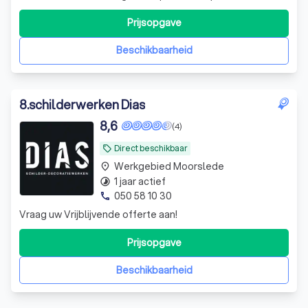
bel vandaag nog voor een gratis offerte
Prijsopgave
Beschikbaarheid
8
.
schilderwerken Dias
8,6
(4)
Direct beschikbaar
local_offer
Werkgebied Moorslede
place
1 jaar actief
timelapse
050 58 10 30
phone
Vraag uw Vrijblijvende offerte aan!
Prijsopgave
Beschikbaarheid