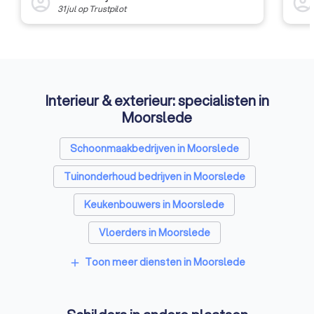
account_circle
account_circl
31 jul
op
Trustpilot
Interieur & exterieur: specialisten in
Moorslede
Schoonmaakbedrijven in Moorslede
Tuinonderhoud bedrijven in Moorslede
Keukenbouwers in Moorslede
Vloerders in Moorslede
Toon meer diensten in Moorslede
add