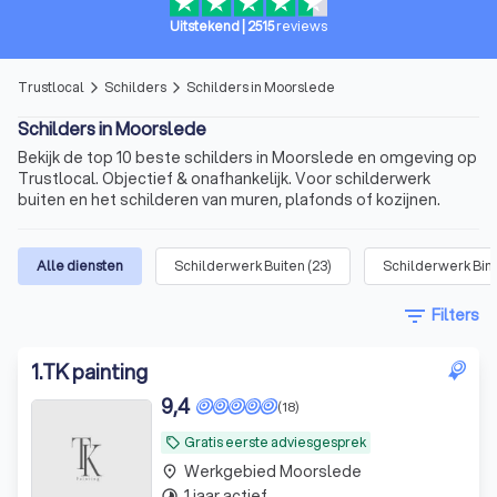
Uitstekend
|
2515
reviews
Trustlocal
Schilders
Schilders in Moorslede
arrow_forward_ios
arrow_forward_ios
Schilders in Moorslede
Bekijk de top 10 beste schilders in Moorslede en omgeving op
Trustlocal. Objectief & onafhankelijk. Voor schilderwerk
buiten en het schilderen van muren, plafonds of kozijnen.
Alle diensten
Schilderwerk Buiten
(
23
)
Schilderwerk Bin
filter_list
Filters
1
.
TK painting
9,4
(18)
Gratis eerste adviesgesprek
local_offer
Werkgebied Moorslede
place
1 jaar actief
timelapse