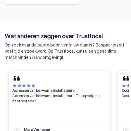
concurrentievermogen te
verhogen. Het WCTB heeft als
doelen: het verrichten van
wetenschappelijk en technisch
onderzoek voor zijn leden, het
Wat anderen zeggen over Trustlocal
verlenen van technische
voorlichting, bijstand en advies
Op zoek naar de beste bedrijven in uw plaats? Bespaar jezelf
aan zijn leden, en het bijdragen
veel tijd en zoekwerk. Op Trustlocal kunt u een geschikte
tot de algemene innovatie en
match vinden in uw omgeving!
ontwikkeling in de bouwsector,
met name door middel van
contractonderzoek op aanvraag
van de industrie en de overheid.
star
star
star
star
star
star
sta
Adressen van bekwame installateurs
Door 
Adressen van bekwame installateurs. Top opvolging,
Door 
heel tevreden.
Marc Verheyen