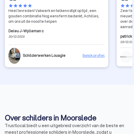
star
star
star
star
star
star
star
sta
Heel tevreden! Vakwerk en telkens stipt op tijd , een
Zeer te
gouden combinatie Nog eens ferm bedankt, Achilles,
nieuwbo
om ons uit de nood te helpen
over de
aanrade
Deleu J-Wylleman c
patrick
30/12/2025
03/12/20
Schilderwerken Louagie
Bekijk profiel
Over schilders in Moorslede
Trustlocal biedt u een uitgebreid overzicht van de beste en
meest professionele schilders in Moorslede, zodat u