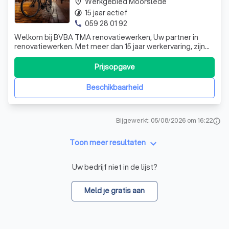
Werkgebied Moorslede
place
15 jaar actief
timelapse
059 28 01 92
phone
Welkom bij BVBA TMA renovatiewerken, Uw partner in
renovatiewerken. Met meer dan 15 jaar werkervaring, zijn
wij gespecialiseerd in pleister-, plamuur en
schilderwerken. Eveneens doen wij betegeling, centrale
Prijsopgave
verwarming, dak- en electriciteitswerken. De tevredenheid
van de klant voor de uitgevoerde
Beschikbaarheid
Bijgewerkt: 05/08/2026 om 16:22
info
keyboard_arrow_down
Toon meer resultaten
Uw bedrijf niet in de lijst?
Meld je gratis aan