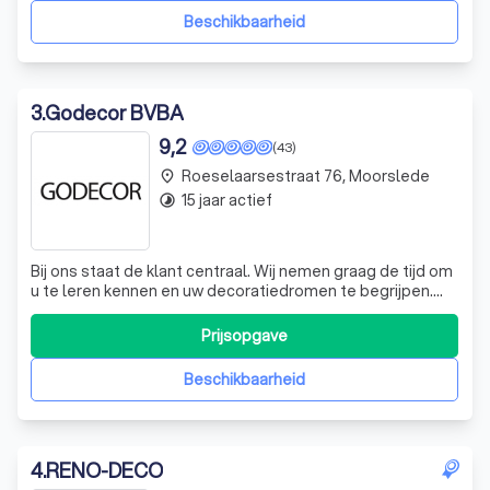
Het is onze drij
Beschikbaarheid
3
.
Godecor BVBA
9,2
(43)
Roeselaarsestraat 76, Moorslede
place
15 jaar actief
timelapse
Bij ons staat de klant centraal. Wij nemen graag de tijd om
u te leren kennen en uw decoratiedromen te begrijpen.
Onze stijladviseur staat klaar om u te inspireren en te
adviseren, zowel op het gebied van stijl als techniek. Wij
Prijsopgave
streven ernaar om een harmonieus geheel te creëren dat
past bij uw pers
Beschikbaarheid
4
.
RENO-DECO