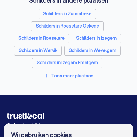
Schilders in andere plaatsen
Schilders in Zonnebeke
Schilders in Roeselare Oekene
Schilders in Roeselare
Schilders in Izegem
Schilders in Wervik
Schilders in Wevelgem
Schilders in Izegem Emelgem
Schilders in Menen Lauwe
Toon meer plaatsen
add
Schilders in Hooglede Gits
Schilders in Ingelmunster
Schilders in Antwerpen
Schilders in Gent
Schilders in Brugge
Schilders in Leuven
Schilders in Aalst
De beste schilders voor u
Wij gebruiken cookies
Schilders in Mechelen
Schilders in Kortrijk