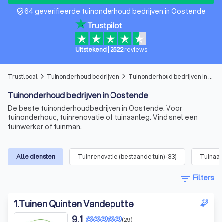
64 geverifieerde tuinonderhoud bedrijven in Oostende
verified_user
Uitstekend
|
2522
reviews
Trustlocal
Tuinonderhoud bedrijven
Tuinonderhoud bedrijven in Oostende
arrow_forward_ios
arrow_forward_ios
Tuinonderhoud bedrijven in Oostende
De beste tuinonderhoudbedrijven in Oostende. Voor
tuinonderhoud, tuinrenovatie of tuinaanleg. Vind snel een
tuinwerker of tuinman.
Alle diensten
Tuinrenovatie (bestaande tuin)
(
33
)
Tuinaan
filter_list
Filters
1
.
Tuinen Quinten Vandeputte
9,1
(29)