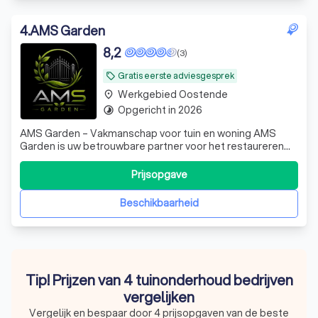
4
.
AMS Garden
8,2
(3)
Gratis eerste adviesgesprek
local_offer
Werkgebied Oostende
place
Opgericht in 2026
timelapse
AMS Garden – Vakmanschap voor tuin en woning AMS
Garden is uw betrouwbare partner voor het restaureren
van tuinpoorten, het professioneel reinigen van daken en
het uitvoeren van diverse tuinierwerken. Met oog voor
Prijsopgave
detail, kwaliteit en duurzaamheid zorgen wij ervoor dat uw
tuin en woning er opnieuw
Beschikbaarheid
Tip! Prijzen van 4 tuinonderhoud bedrijven
vergelijken
Vergelijk en bespaar door 4 prijsopgaven van de beste