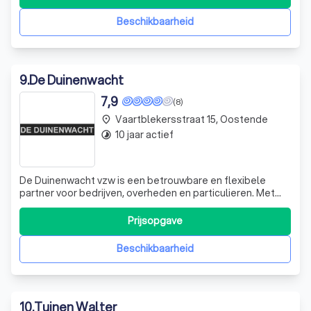
begeleiden, ongeacht de hoogte of grootte. Als
dynamisch bedrijf staan we garant voor kwalite
Beschikbaarheid
9
.
De Duinenwacht
7,9
(8)
Vaartblekersstraat 15, Oostende
place
10 jaar actief
timelapse
De Duinenwacht vzw is een betrouwbare en flexibele
partner voor bedrijven, overheden en particulieren. Met
een team van meer dan 60 professionals, streven we naar
de beste kwaliteit en innovatie in onze dienstverlening.
Prijsopgave
Onze diversiteit aan diensten varieert van
groenonderhoud en bouwrenovatie tot e
Beschikbaarheid
10
.
Tuinen Walter