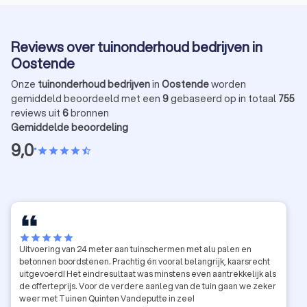
Reviews over tuinonderhoud bedrijven in
Oostende
Onze
tuinonderhoud bedrijven
in
Oostende
worden
gemiddeld beoordeeld met een
9
gebaseerd op in totaal
755
reviews uit
6
bronnen
Gemiddelde beoordeling
9,0
•
star
star
star
star
star_half
star
star
star
star
star
Uitvoering van 24 meter aan tuinschermen met alu palen en
betonnen boordstenen. Prachtig én vooral belangrijk, kaarsrecht
uitgevoerd! Het eindresultaat was minstens even aantrekkelijk als
de offerteprijs. Voor de verdere aanleg van de tuin gaan we zeker
weer met Tuinen Quinten Vandeputte in zee!