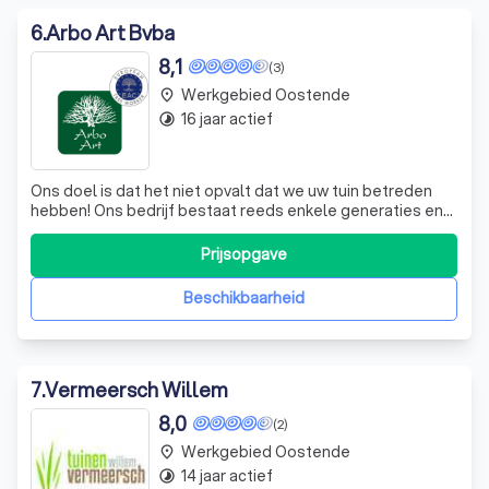
6
.
Arbo Art Bvba
8,1
(3)
Werkgebied Oostende
place
16 jaar actief
timelapse
Ons doel is dat het niet opvalt dat we uw tuin betreden
hebben! Ons bedrijf bestaat reeds enkele generaties en
is gespecialiseerd in alles wat het bomenrijk aangaat. Zelf
zet ik ruim 20 jaar deze ervaring verder. Dankzij de vele
Prijsopgave
opleidingen die we gevolgd hebben, o.a. in Nederland,
hebben we ons in
Beschikbaarheid
7
.
Vermeersch Willem
8,0
(2)
Werkgebied Oostende
place
14 jaar actief
timelapse