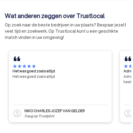
Wat anderen zeggen over Trustlocal
Op zoek naar de beste bedrijven in uw plaats? Bespaar jezelf
veel tijd en zoekwerk. Op Trustlocal kunt u een geschikte
match vinden in uw omgeving!
star
star
star
star
star
star
sta
Het was goed zoals altijd
Adres
Het was goed zoals altijd
Adres
heel 
NIKO CHARLES JOZEF VAN GELDER
account_circle
account_circl
3 aug
op
Trustpilot