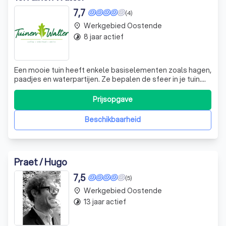
7,7
(4)
Werkgebied Oostende
place
8 jaar actief
timelapse
Een mooie tuin heeft enkele basiselementen zoals hagen,
paadjes en waterpartijen. Ze bepalen de sfeer in je tuin.
Laat je voor de aanleg en het onderhoud gerust bijstaan
door een tuinaannemer met ervaring: zijn vakmanschap
Prijsopgave
staat garant voor veiligheid en succes. Hieronder vind je
wat een tuinaanneme
Beschikbaarheid
Praet / Hugo
7,5
(5)
Werkgebied Oostende
place
13 jaar actief
timelapse