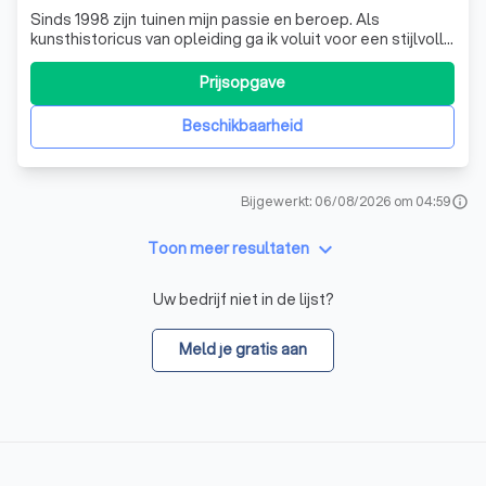
Sinds 1998 zijn tuinen mijn passie en beroep. Als
kunsthistoricus van opleiding ga ik voluit voor een stijlvolle
invulling van uw tuin. Zowel renovatie, aanpassingen als
totaal nieuwe tuinen worden in samenspraak en met
Prijsopgave
technische en esthetische vakbekwaamheid voor u
ontworpen en uitgevoerd. Ontwerp
Beschikbaarheid
Bijgewerkt: 06/08/2026 om 04:59
info
keyboard_arrow_down
Toon meer resultaten
Uw bedrijf niet in de lijst?
Meld je gratis aan