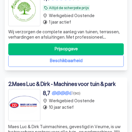
Altijd de scherpste prijs
local_offer
Werkgebied Oostende
place
1 jaar actief
timelapse
Wij verzorgen de complete aanleg van tuinen, terrassen,
verhardingen en afsluitingen. Met professioneel
tuinonderhoud blijft uw buitenruimte altijd verzorgd en
sfeervol.
Prijsopgave
Beschikbaarheid
2
.
Maes Luc & Dirk - Machines voor tuin & park
8,7
(90)
Werkgebied Oostende
place
10 jaar actief
timelapse
Maes Luc & Dirk Tuinmachines, gevestigd in Veurne, is uw
betrouwbare partner voor alle tuin- en parkmachines. Wij