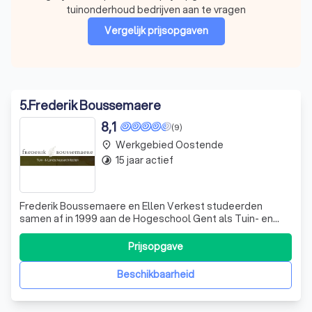
tuinonderhoud bedrijven aan te vragen
Vergelijk prijsopgaven
5
.
Frederik Boussemaere
8,1
(9)
Werkgebied Oostende
place
15 jaar actief
timelapse
Frederik Boussemaere en Ellen Verkest studeerden
samen af in 1999 aan de Hogeschool Gent als Tuin- en
Landschapsarchitecten. Ze startten onmiddellijk hun zaak
waarin Ellen de ontwerpen en administratie voor haar
Prijsopgave
rekening neemt. Frederik staat samen met zijn
gemotiveerde team in voor de aanleg, het o
Beschikbaarheid