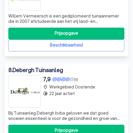
Willem Vermeersch is een gediplomeerd tuinaannemer
die in 2007 afstudeerde aan het vrij land- en
tuinbouwinstituut van Torhout. Na zijn studies deed hij
verder ervaring op bij een tuinaannemer in loondienst. In
Prijsopgave
2012 was de tijd rijp om volledig op eigen benen te staan
en te kiezen voor het statuut
Beschikbaarheid
8
.
Debergh Tuinaanleg
7,9
(5)
Werkgebied Oostende
place
22 jaar actief
timelapse
Bij Tuinaanleg Debergh bvba geloven we dat goed
snoeien essentieel is voor de gezondheid en groei van
elke boom of struik. Onze expertise stelt ons in staat om
het snoeien van bomen en struiken vakkundig te
Prijsopgave