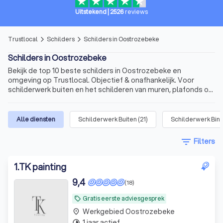
Uitstekend
|
2526
reviews
Trustlocal
Schilders
Schilders in Oostrozebeke
arrow_forward_ios
arrow_forward_ios
Schilders in Oostrozebeke
Bekijk de top 10 beste schilders in Oostrozebeke en
omgeving op Trustlocal. Objectief & onafhankelijk. Voor
schilderwerk buiten en het schilderen van muren, plafonds of
kozijnen.
Alle diensten
Schilderwerk Buiten
(
21
)
Schilderwerk Bin
filter_list
Filters
1
.
TK painting
9,4
(18)
Gratis eerste adviesgesprek
local_offer
Werkgebied Oostrozebeke
place
1 jaar actief
timelapse