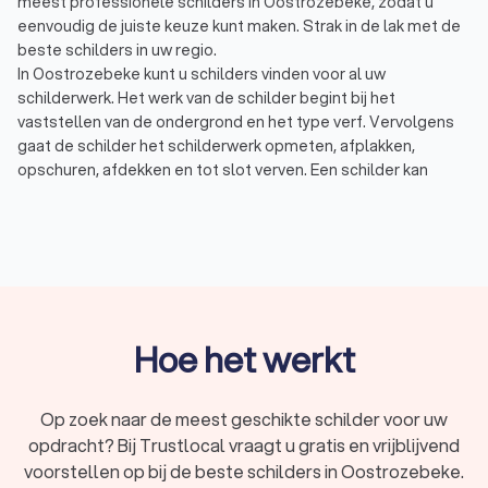
meest professionele schilders in Oostrozebeke, zodat u
eenvoudig de juiste keuze kunt maken. Strak in de lak met de
beste schilders in uw regio.
In Oostrozebeke kunt u schilders vinden voor al uw
schilderwerk. Het werk van de schilder begint bij het
vaststellen van de ondergrond en het type verf. Vervolgens
gaat de schilder het schilderwerk opmeten, afplakken,
opschuren, afdekken en tot slot verven. Een schilder kan
zowel binnen als buiten uw schilderwerk onderhouden of
opnieuw laten schilderen.
Schilderwerk binnen: binnenschilderwerk, zoals deuren
en kozijnen, moet eens in de 7 á 10 jaar onderhouden
worden. Een binnenschilder heeft verschillende
manieren van schilderen, zoals sausen en spuiten.
Schilderwerk buiten: buitenschilderwerk, zoals de
kozijnen en dakkapel, moet eens in de 4 á 5 jaar
Hoe het werkt
onderhouden worden. Vaak zijn de kosten van een
buitenschilder hoger door het gebruik van steigers,
ladders en speciale buitenverf.
Op zoek naar de meest geschikte schilder voor uw
In Oostrozebeke hebben wij 55 goede schilders gevonden. De
opdracht? Bij Trustlocal vraagt u gratis en vrijblijvend
schilders in Oostrozebeke hebben een gemiddelde
voorstellen op bij de beste schilders in Oostrozebeke.
Trustlocal-score van een undefined. Welke schilder u ook