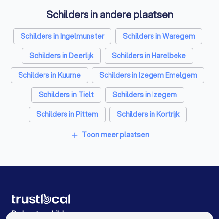
Schilders in andere plaatsen
Schilders in Ingelmunster
Schilders in Waregem
Schilders in Deerlijk
Schilders in Harelbeke
Schilders in Kuurne
Schilders in Izegem Emelgem
Schilders in Tielt
Schilders in Izegem
Schilders in Pittem
Schilders in Kortrijk
Schilders in Antwerpen
Schilders in Gent
Toon meer plaatsen
add
Schilders in Brugge
Schilders in Leuven
Schilders in Aalst
Schilders in Mechelen
Schilders in Hasselt
Schilders in Sint-Niklaas
Schilders in Genk
Schilders in Roeselare
De beste schilders voor u