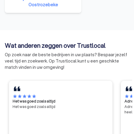
onderzoek in de industrie te
Oostrozebeke
bevorderen en zo het
concurrentievermogen te
verhogen. Het WCTB heeft als
doelen: het verrichten van
wetenschappelijk en technisch
onderzoek voor zijn leden, het
Wat anderen zeggen over Trustlocal
verlenen van technische
voorlichting, bijstand en advies
Op zoek naar de beste bedrijven in uw plaats? Bespaar jezelf
aan zijn leden, en het bijdragen
veel tijd en zoekwerk. Op Trustlocal kunt u een geschikte
tot de algemene innovatie en
match vinden in uw omgeving!
ontwikkeling in de bouwsector,
met name door middel van
contractonderzoek op aanvraag
van de industrie en de overheid.
star
star
star
star
star
star
sta
Het was goed zoals altijd
Adres
Het was goed zoals altijd
Adres
heel 