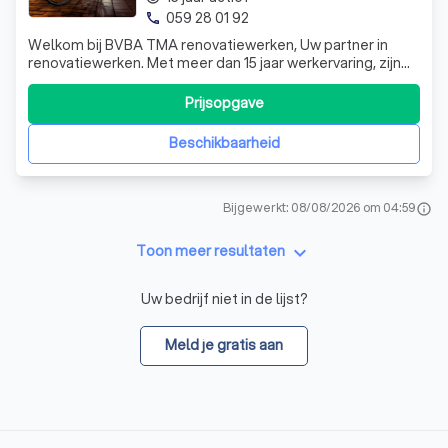
059 28 01 92
phone
Welkom bij BVBA TMA renovatiewerken, Uw partner in
renovatiewerken. Met meer dan 15 jaar werkervaring, zijn
wij gespecialiseerd in pleister-, plamuur en
schilderwerken. Eveneens doen wij betegeling, centrale
Prijsopgave
verwarming, dak- en electriciteitswerken. De tevredenheid
van de klant voor de uitgevoerde
Beschikbaarheid
Bijgewerkt: 08/08/2026 om 04:59
info
keyboard_arrow_down
Toon meer resultaten
Uw bedrijf niet in de lijst?
Meld je gratis aan