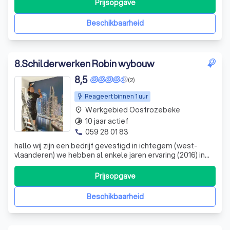
Prijsopgave
Beschikbaarheid
8
.
Schilderwerken Robin wybouw
8,5
(2)
Reageert binnen 1 uur
Werkgebied Oostrozebeke
place
10 jaar actief
timelapse
059 28 01 83
phone
hallo wij zijn een bedrijf gevestigd in ichtegem (west-
vlaanderen) we hebben al enkele jaren ervaring (2016) in
het vak wij doen schilderwerken binnen en buiten plaatsen
van behang en decoratieve technieken (betonlook)
Prijsopgave
plaatsen van gevelisolatie met als afwerking crepi of
spuitkurk
Beschikbaarheid