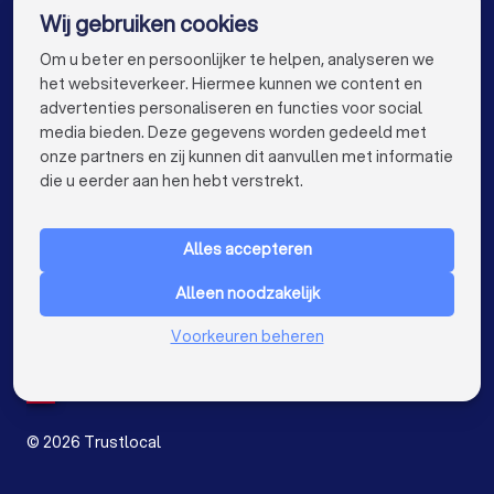
Wij gebruiken cookies
Schilders in Beveren
Schilders in Dendermonde
info@trustlocal.be
Om u beter en persoonlijker te helpen, analyseren we
Schilders in Beringen
Schilders in Turnhout
het websiteverkeer. Hiermee kunnen we content en
advertenties personaliseren en functies voor social
Schilders in Dilbeek
media bieden. Deze gegevens worden gedeeld met
onze partners en zij kunnen dit aanvullen met informatie
Schilders in Heist-op-den-Berg
keyboard_arrow_down
VOOR PARTICULIEREN
die u eerder aan hen hebt verstrekt.
Schilders in Sint-Truiden
Schilders in Lokeren
keyboard_arrow_down
VOOR BEDRIJVEN
Schilders in Brasschaat
Schilders in de buurt
Alles accepteren
keyboard_arrow_down
OVER TRUSTLOCAL
Alleen noodzakelijk
LAND
Nederland
Voorkeuren beheren
België
Duitsland
Spanje
©
2026
Trustlocal