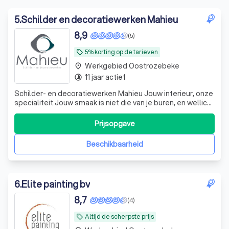
5
.
Schilder en decoratiewerken Mahieu
8,9
(5)
5% korting op de tarieven
local_offer
Werkgebied Oostrozebeke
place
11 jaar actief
timelapse
Schilder- en decoratiewerken Mahieu Jouw interieur, onze
specialiteit Jouw smaak is niet die van je buren, en wellicht
ziet je huis er binnenin ook anders uit. Toch hebben jullie
zeker iets gemeen: je wil dat je woning professioneel is
Prijsopgave
afgewerkt, dat het interieur een streling voor het oog is.
Laa
Beschikbaarheid
6
.
Elite painting bv
8,7
(4)
Altijd de scherpste prijs
local_offer