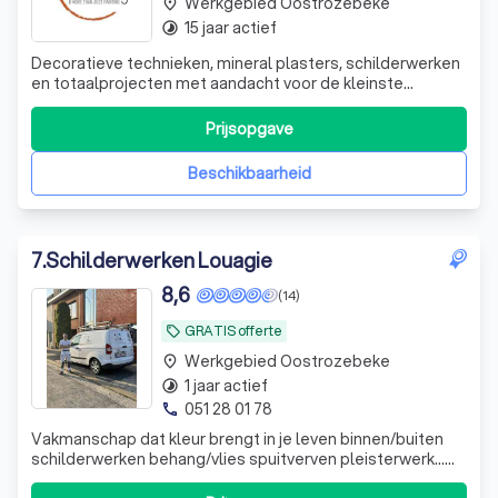
Werkgebied Oostrozebeke
place
15 jaar actief
timelapse
Decoratieve technieken, mineral plasters, schilderwerken
en totaalprojecten met aandacht voor de kleinste
details...
Prijsopgave
Beschikbaarheid
7
.
Schilderwerken Louagie
8,6
(14)
GRATIS offerte
local_offer
Werkgebied Oostrozebeke
place
1 jaar actief
timelapse
051 28 01 78
phone
Vakmanschap dat kleur brengt in je leven binnen/buiten
schilderwerken behang/vlies spuitverven pleisterwerk…
bel vandaag nog voor een gratis offerte