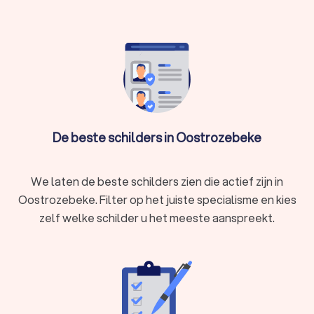
kiest, via Trustlocal maakt u een goede keuze voor uw
schilderwerk. We kunnen u ook helpen door direct
prijsopgaven aan te vragen bij verschillende schilders. Zo kunt
u eenvoudig de schilders vergelijken en het schilderbedrijf
kiezen dat bij u past.
De beste schilders in Oostrozebeke
We laten de beste schilders zien die actief zijn in
Oostrozebeke. Filter op het juiste specialisme en kies
zelf welke schilder u het meeste aanspreekt.