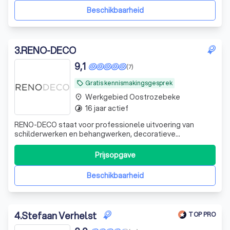
Beschikbaarheid
3
.
RENO-DECO
9,1
(7)
Gratis kennismakingsgesprek
local_offer
Werkgebied Oostrozebeke
place
16 jaar actief
timelapse
RENO-DECO staat voor professionele uitvoering van
schilderwerken en behangwerken, decoratieve
(verf)technieken en raamdecoratie voor particulieren en
professionelen. We voeren uw totaalproject uit, maar
Prijsopgave
nemen evengoed deelopdrachten aan. Wij spitsen ons
vooral toe op nieuwbouwwappartementen en -woni
Beschikbaarheid
4
.
Stefaan Verhelst
TOP PRO