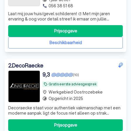
056 38 51 68
phone
Laat mij jouw huis/gevel schilderen! 🎨 Met mijn jaren
ervaring & oog voor detail streef ik ernaar om jullie
schilderwerken vakkundig uit te voeren! 🤩 • Binnen &
Buitenschilderwerken • Plamuurwerken • Behangen •
Prijsopgave
Decoratieve technieken Met vriendelijke groeten, Van
Gelder Tarik
Beschikbaarheid
2
.
DecoRaecke
9,3
(10)
Gratis eerste adviesgesprek
local_offer
Werkgebied Oostrozebeke
place
Opgericht in 2025
timelapse
Decoraecke staat voor authentiek vakmanschap met een
moderne aanpak. ligt de focus niet alleen op strak
schilderwerk, maar ook op decoratieve technieken en
exclusieve afwerkingen.
Prijsopgave