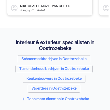
NIKO CHARLES JOZEF VAN GELDER
account_circle
account_circl
3 aug
op
Trustpilot
Interieur & exterieur: specialisten in
Oostrozebeke
Schoonmaakbedrijven in Oostrozebeke
Tuinonderhoud bedrijven in Oostrozebeke
Keukenbouwers in Oostrozebeke
Vloerders in Oostrozebeke
Toon meer diensten in Oostrozebeke
add