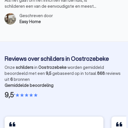
Als het gaat om het inrichten van uw huis, is
schilderen een van de eenvoudigste en meest
effectieve manieren om een totaal nieuwe
Geschreven door
uitstraling te creëren. Of u nu een gezellige sfeer
Easy Home
wilt of juist iets moderns en stralends, met de juiste
kleuren en afwerkingen maakt u van uw huis een
thuis. Bij EasyHome weten we precies hoe we die
magische transformatie kunnen realiseren. Laten we
samen de wereld van interieur schilderwerk
verkennen.
Reviews over schilders in Oostrozebeke
Onze
schilders
in
Oostrozebeke
worden gemiddeld
beoordeeld met een
9,5
gebaseerd op in totaal
868
reviews
uit
6
bronnen
Gemiddelde beoordeling
9,5
•
star
star
star
star
star