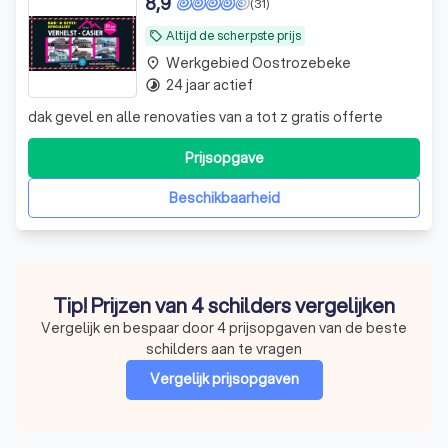
8,9
(31)
Altijd de scherpste prijs
local_offer
Werkgebied Oostrozebeke
place
24 jaar actief
timelapse
dak gevel en alle renovaties van a tot z gratis offerte
Prijsopgave
Beschikbaarheid
Tip! Prijzen van 4 schilders vergelijken
Vergelijk en bespaar door 4 prijsopgaven van de beste
schilders aan te vragen
Vergelijk prijsopgaven