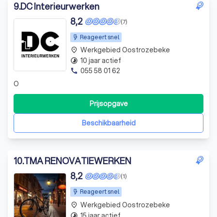
9
.
DC Interieurwerken
8,2
(7)
Reageert snel
Werkgebied Oostrozebeke
place
10 jaar actief
timelapse
055 58 01 62
phone
O
Prijsopgave
Beschikbaarheid
10
.
TMA RENOVATIEWERKEN
8,2
(1)
Reageert snel
Werkgebied Oostrozebeke
place
15 jaar actief
timelapse