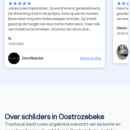
star
star
star
star
star
star
star
sta
Jonas is een topschilder, hij werkt enorm gedetailleerd.
Heel tev
De afwerking is tot in de puntjes, niets op aan te merken.
gouden 
Bovendien is hij een hedendaagse schilder, hij is héél
om ons 
goed op de hoogte van duurzame materialen, maar ook
Deleu 
van moderne technieken. Omwille van deze drie
30/12/20
kernaspecten: afwerking, duurzaamheid én een
N.
uitgebreide kennis aan technieken, kan ik alleen maar
11/03/2026
Jonas Raecke aanbevelen.
DecoRaecke
Bekijk profiel
Over schilders in Oostrozebeke
Trustlocal biedt u een uitgebreid overzicht van de beste en