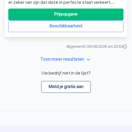
er zeker van zijn dat deze in perfecte staat verkeert.
Bovendien wil u ook in orde zijn met de regelgeving en niet
voor onaangename verrassingen komen te staan zodat u
Prijsopgave
alles opnieuw hoeft te doen. Zowel nieuwe woningen,
renovaties, verouderd
Beschikbaarheid
Bijgewerkt: 05/08/2026 om 20:53
info
keyboard_arrow_down
Toon meer resultaten
Uw bedrijf niet in de lijst?
Meld je gratis aan