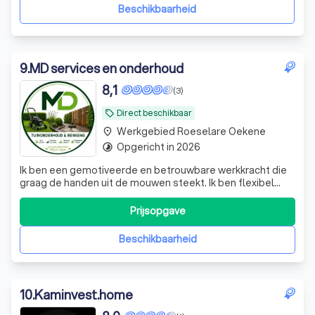
sanitaire toes
Beschikbaarheid
9
.
MD services en onderhoud
8,1
(3)
Direct beschikbaar
local_offer
Werkgebied Roeselare Oekene
place
Opgericht in 2026
timelapse
Ik ben een gemotiveerde en betrouwbare werkkracht die
graag de handen uit de mouwen steekt. Ik ben flexibel
inzetbaar en help met verhuizen, klusjes, tuinonderhoud
en andere praktische taken. Ik werk nauwkeurig, ben
Prijsopgave
vriendelijk en zorg ervoor dat elke opdracht correct wordt
uitgevoerd. Ik ben beschi
Beschikbaarheid
10
.
Kaminvest.home