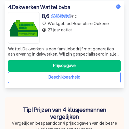
4
.
Dakwerken Wattel bvba
8,6
(15)
Werkgebied Roeselare Oekene
place
27 jaar actief
timelapse
Wattel Dakwerken is een familiebedrijf met generaties
aan ervaring in dakwerken. Wij zijn gespecialiseerd in alle
soorten dakwerken, van volledige dakrenovaties tot het
plaatsen van nieuwe daken en snelle herstellingen. Ons
Prijsopgave
team zet zich in voor duurzaamheid, hoogwaardige
kwaliteit en budgetvriendel
Beschikbaarheid
Tip! Prijzen van 4 klusjesmannen
vergelijken
Vergelijk en bespaar door 4 prijsopgaven van de beste