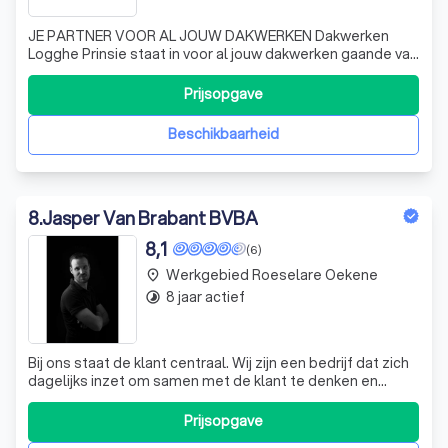
JE PARTNER VOOR AL JOUW DAKWERKEN Dakwerken
Logghe Prinsie staat in voor al jouw dakwerken gaande van
platte daken, hellende daken, zink, koper -en loodwerken
als timmerwerken. Wens je jouw bestaand dak te
Prijsopgave
renoveren of heb je nieuwbouwplannen? Dan staan we je
graag te woord met onze ervaring en inzi
Beschikbaarheid
8
.
Jasper Van Brabant BVBA
8,1
(6)
Werkgebied Roeselare Oekene
place
8 jaar actief
timelapse
Bij ons staat de klant centraal. Wij zijn een bedrijf dat zich
dagelijks inzet om samen met de klant te denken en
projecten op maat te realiseren. Wij werken met oog voor
detail en gebruiken enkel kwalitatieve materialen. Onze
Prijsopgave
expertise ligt in het leveren, plaatsen en onderhouden van