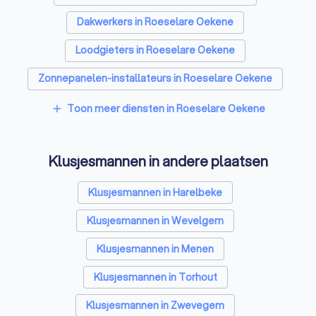
Dakwerkers in Roeselare Oekene
Loodgieters in Roeselare Oekene
Zonnepanelen-installateurs in Roeselare Oekene
Vloerverwarming-installateurs in Roeselare Oekene
Toon meer diensten in Roeselare Oekene
add
Airco installateurs in Roeselare Oekene
Klusjesmannen in andere plaatsen
Ramen en deuren specialisten in Roeselare Oekene
Laadpaal installateurs in Roeselare Oekene
Klusjesmannen in Harelbeke
Zonwering specialisten in Roeselare Oekene
Klusjesmannen in Wevelgem
Schrijnwerkers in Roeselare Oekene
Klusjesmannen in Menen
Warmtepomp installateurs in Roeselare Oekene
Klusjesmannen in Torhout
Badkamer installateurs in Roeselare Oekene
Klusjesmannen in Zwevegem