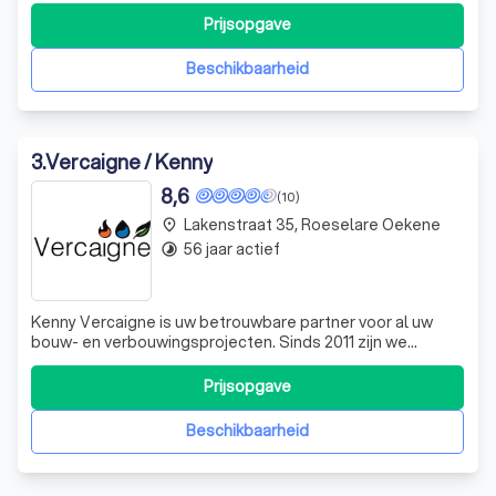
aan diensten om uw project tot een succes te maken. Wij
Prijsopgave
geloven in een persoonlijke aanpak en overleggen daarom
altijd met u, onze gewaardeer
Beschikbaarheid
3
.
Vercaigne / Kenny
8,6
(10)
Lakenstraat 35, Roeselare Oekene
place
56 jaar actief
timelapse
Kenny Vercaigne is uw betrouwbare partner voor al uw
bouw- en verbouwingsprojecten. Sinds 2011 zijn we
gespecialiseerd in sanitaire installaties, zonnepanelen en
nog veel meer. Met onze jarenlange ervaring en
Prijsopgave
persoonlijke aanpak, onderscheiden we ons in de markt.
We zijn niet alleen actief in Roesel
Beschikbaarheid