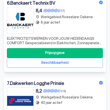
6
.
Banckaert Technix BV
8,4
(7)
Werkgebied Roeselare Oekene
place
6 jaar actief
timelapse
ELEKTRICITEITSWERKEN VOOR JOUW HEDENDAAGS
COMFORT Gespecialiseerd in Elektriciteit, Zonnepanelen
& ventilatie Modern wooncomfort start bij een slimme
woning. Want slim wonen is beter wonen. Van de juiste
Prijsopgave
verlichting tot beveiliging, van domotica tot ventilatie. We
combineren ervaring en kennis van
Beschikbaarheid
7
.
Dakwerken Logghe Prinsie
8,2
(13)
Werkgebied Roeselare Oekene
place
40 jaar actief
timelapse