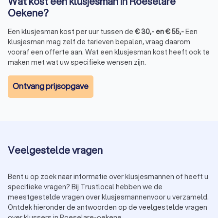
Wat kost een klusjesman in Roeselare
eenvoudig meerdere klussers in Roeselare Oekene en kiest u
Oekene?
degene die het beste bij u past.
Voordelen van Trustlocal:
Een klusjesman kost per uur tussen de
Echte klantreviews: meer dan 950 eerlijke
€
30
,-
en
€
55
,-
Een
klusjesman mag zelf de tarieven bepalen, vraag daarom
beoordelingen over kwaliteit en service
vooraf een offerte aan. Wat een klusjesman kost heeft ook te
Offertes vergelijken: kies uit drie à vier verschillende
maken met wat uw specifieke wensen zijn.
klussers in Roeselare Oekene
Duidelijke prijsafspraken: een transparante offerte
zonder kleine lettertjes
Ontvang prijsopgave
Alleen betrouwbare bedrijven: voldoet een bedrijf niet
meer aan onze eisen? Dan verwijderen we het van het
platform
Klussers gezocht in Roeselare Oekene? Of u nu één klusje
wilt laten uitvoeren of op zoek bent naar een vakman voor
meerdere projecten: bij Trustlocal zit u goed. Vraag
Veelgestelde vragen
vrijblijvend offertes aan, vergelijk en laat uw klus uitvoeren aan
een eerlijke prijs.
Bent u op zoek naar informatie over klusjesmannen of heeft u
specifieke vragen? Bij Trustlocal hebben we de
meestgestelde vragen over klusjesmannenvoor u verzameld.
Ontdek hieronder de antwoorden op de veelgestelde vragen
over klussers in Roeselare-oekene.