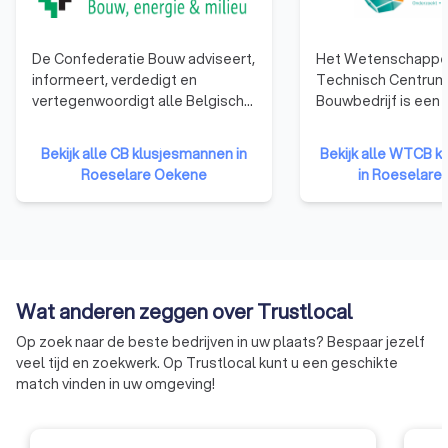
De Confederatie Bouw adviseert,
Het Wetenschappel
informeert, verdedigt en
Technisch Centrum
vertegenwoordigt alle Belgische
Bouwbedrijf is een p
bouwbedrijven. Van
onderzoeksinstellin
éénmanszaken tot grote
in 1960 om het toe
Bekijk alle CB klusjesmannen in
Bekijk alle WTCB 
bedrijven. De organisatie
onderzoek in de ind
Roeselare Oekene
in Roeselare
vertegenwoordigt 16.000
bevorderen en zo h
ondernemingen uit de sector.
concurrentievermo
verhogen. Het WCTB
doelen: het verrich
wetenschappelijk e
onderzoek voor zijn
Wat anderen zeggen over Trustlocal
verlenen van techn
voorlichting, bijsta
Op zoek naar de beste bedrijven in uw plaats? Bespaar jezelf
aan zijn leden, en h
veel tijd en zoekwerk. Op Trustlocal kunt u een geschikte
tot de algemene in
match vinden in uw omgeving!
ontwikkeling in de 
met name door mid
contractonderzoek