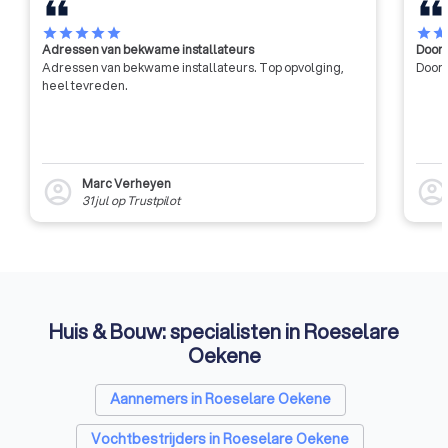
van de industrie en
star
star
star
star
star
star
sta
Adressen van bekwame installateurs
Door 
Adressen van bekwame installateurs. Top opvolging,
Door 
heel tevreden.
Marc Verheyen
account_circle
account_circl
31 jul
op
Trustpilot
Huis & Bouw: specialisten in Roeselare
Oekene
Aannemers in Roeselare Oekene
Vochtbestrijders in Roeselare Oekene