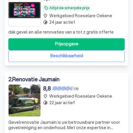
Altijd de scherpste prijs
local_offer
Werkgebied Roeselare Oekene
place
24 jaar actief
timelapse
dak gevel en alle renovaties van a tot z gratis offerte
Prijsopgave
Beschikbaarheid
2
.
Renovatie Jaumain
8,8
(8)
Werkgebied Roeselare Oekene
place
22 jaar actief
timelapse
Gevelrenovatie Jaumain is uw betrouwbare partner voor
gevelreiniging en onderhoud. Met onze expertise in
zandstralen van materialen, bieden we een breed scala