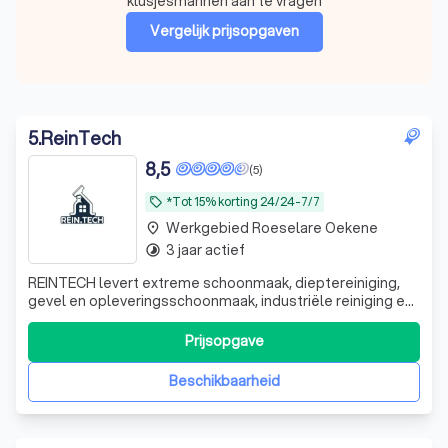
klusjesmannen aan te vragen
Vergelijk prijsopgaven
5
.
ReinTech
8,5
(5)
*Tot 15% korting 24/24-7/7
local_offer
Werkgebied Roeselare Oekene
place
3 jaar actief
timelapse
REINTECH levert extreme schoonmaak, dieptereiniging,
gevel en opleveringsschoonmaak, industriële reiniging en
professionele voertuigreiniging. Snel, discreet en
beschikbaar voor spoed tussen 20u-07u.
Prijsopgave
Beschikbaarheid