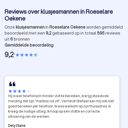
Reviews over klusjesmannen in Roeselare
Oekene
Onze
klusjesmannen
in
Roeselare Oekene
worden gemiddeld
beoordeeld met een
9,2
gebaseerd op in totaal
895
reviews
uit
6
bronnen
Gemiddelde beoordeling
9,2
•
star
star
star
star
star_half
star
star
star
star
star
Hij is wel telefonisch minder vlot te bereiken, ik krijg steeds de
melding dat zijn ”mailbox vol zit”. Verhelst Stefaan kan mij ook niet
goed bereiken per telefoon. Ik was welkom op zijn thuisadres, ik
kreeg de nodige uitleg. Ik hoop op een vlotte en correcte
uitvoering van de werken.
Dely Diane