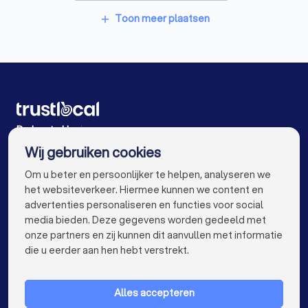
Glashandels in Roeselare Oekene
Klusjesmannen in Wervik
Toon meer plaatsen
add
EPC-keurders in Roeselare Oekene
Klusjesmannen in Waregem
Klusjesmannen in Ruiselede
Klusjesmannen in Anzegem
Klusjesmannen in Koekelare
De beste klusjesmannen voor u
Wij gebruiken cookies
Klusjesmannen in Antwerpen
info@trustlocal.be
Om u beter en persoonlijker te helpen, analyseren we
Klusjesmannen in Gent
Klusjesmannen in Brugge
het websiteverkeer. Hiermee kunnen we content en
advertenties personaliseren en functies voor social
Klusjesmannen in Leuven
Klusjesmannen in Aalst
media bieden. Deze gegevens worden gedeeld met
onze partners en zij kunnen dit aanvullen met informatie
Klusjesmannen in Mechelen
keyboard_arrow_down
VOOR PARTICULIEREN
die u eerder aan hen hebt verstrekt.
Klusjesmannen in Kortrijk
Klusjesmannen in Hasselt
keyboard_arrow_down
VOOR BEDRIJVEN
Klusjesmannen in Sint-Niklaas
Alles accepteren
keyboard_arrow_down
OVER TRUSTLOCAL