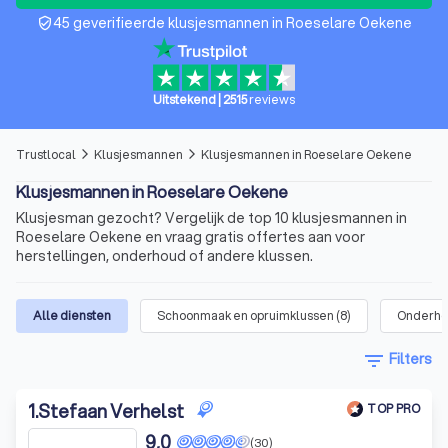
45 geverifieerde klusjesmannen in Roeselare Oekene
verified_user
Uitstekend
|
2515
reviews
Trustlocal
Klusjesmannen
Klusjesmannen in Roeselare Oekene
arrow_forward_ios
arrow_forward_ios
Klusjesmannen in Roeselare Oekene
Klusjesman gezocht? Vergelijk de top 10 klusjesmannen in
Roeselare Oekene en vraag gratis offertes aan voor
herstellingen, onderhoud of andere klussen.
Alle diensten
Schoonmaak en opruimklussen
(
8
)
Onderh
filter_list
Filters
1
.
Stefaan Verhelst
TOP PRO
9,0
(30)