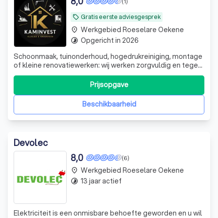
8,0
(1)
Gratis eerste adviesgesprek
local_offer
Werkgebied Roeselare Oekene
place
Opgericht in 2026
timelapse
Schoonmaak, tuinonderhoud, hogedrukreiniging, montage
of kleine renovatiewerken: wij werken zorgvuldig en tegen
een eerlijke prijs. Eén aanspreekpunt voor al uw klussen,
groot of klein.
Prijsopgave
Beschikbaarheid
Devolec
8,0
(6)
Werkgebied Roeselare Oekene
place
13 jaar actief
timelapse
Elektriciteit is een onmisbare behoefte geworden en u wil