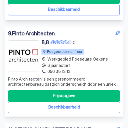
Daarom besteden we veel aandacht aan de kleinste
details, zowel in het exterieur als het in
Beschikbaarheid
9
.
Pinto Architecten
8,8
(2)
Reageert binnen 1 uur
Werkgebied Roeselare Oekene
place
6 jaar actief
timelapse
056 38 13 13
phone
Pinto Architecten is een gerenommeerd
architectenbureau dat zich onderscheidt door een unieke
combinatie van ervaring en frisse, innovatieve
benaderingen van architectuur en vormgeving. Onze
Prijsopgave
architectuur ontstaat na een grondige analyse van de
locatie en het eisenprogramma, met als doel de kwalitati
Beschikbaarheid