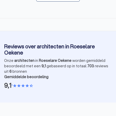
Reviews over architecten in Roeselare
Oekene
Onze
architecten
in
Roeselare Oekene
worden gemiddeld
beoordeeld met een
9,1
gebaseerd op in totaal
703
reviews
uit
6
bronnen
Gemiddelde beoordeling
9,1
•
star
star
star
star
star_half