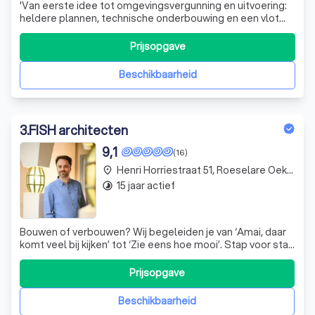
'Van eerste idee tot omgevingsvergunning en uitvoering:
heldere plannen, technische onderbouwing en een vlot
traject—ook bij complexere dossiers zoals zonevreemd,
optopping/IER en regularisatie.' Expertise die verder gaat
Prijsopgave
dan esthetiek Bij HG Architectuur, onder leiding van
architect Heidi Gadeyne
Beschikbaarheid
3
.
FISH architecten
9,1
(16)
Henri Horriestraat 51, Roeselare Oekene
place
15 jaar actief
timelapse
Bouwen of verbouwen? Wij begeleiden je van ‘Amai, daar
komt veel bij kijken’ tot ‘Zie eens hoe mooi’. Stap voor stap
en met transparante prijsafspraken. Ons
architectenbureau in Roeselare bestaat uit een veelzijdig
Prijsopgave
team dat jarenlange ervaring combineert met de frisse
ideeën van vinnige, jonge visse
Beschikbaarheid