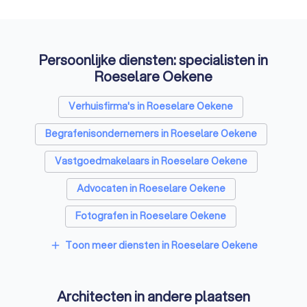
Persoonlijke diensten: specialisten in
Roeselare Oekene
Verhuisfirma's in Roeselare Oekene
Begrafenisondernemers in Roeselare Oekene
Vastgoedmakelaars in Roeselare Oekene
Advocaten in Roeselare Oekene
Fotografen in Roeselare Oekene
Rijscholen in Roeselare Oekene
Toon meer diensten in Roeselare Oekene
add
Coaches in Roeselare Oekene
Architecten in andere plaatsen
Psychologen in Roeselare Oekene