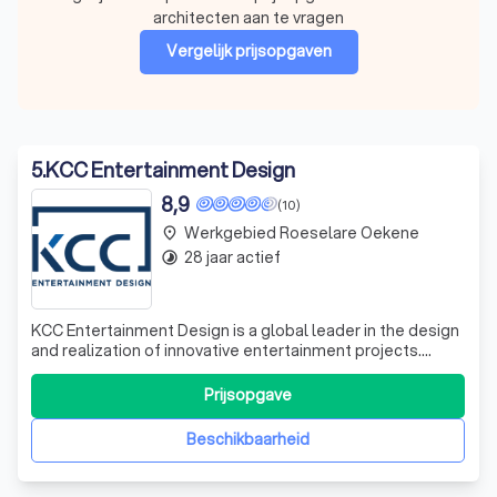
architecten aan te vragen
Vergelijk prijsopgaven
5
.
KCC Entertainment Design
8,9
(10)
Werkgebied Roeselare Oekene
place
28 jaar actief
timelapse
KCC Entertainment Design is a global leader in the design
and realization of innovative entertainment projects.
Founded in 2000, we initially focused on creating
immersive karting centers, but quickly recognized the
Prijsopgave
market's need for comprehensive family entertainment
centers. Today, our team of ove
Beschikbaarheid