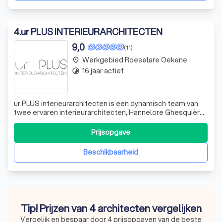
4
.
ur PLUS INTERIEURARCHITECTEN
9,0
(11)
Werkgebied Roeselare Oekene
place
16 jaar actief
timelapse
ur PLUS interieurarchitecten is een dynamisch team van
twee ervaren interieurarchitecten, Hannelore Ghesquière
en Soetkin Christiaens. Wij zijn gespecialiseerd in het
verbouwen, renoveren en herindelen van panden. Of het
Prijsopgave
nu gaat om een Brugse rijwoning, een nieuwbouw keuken,
een kinderkamer of een k
Beschikbaarheid
Tip! Prijzen van 4 architecten vergelijken
Vergelijk en bespaar door 4 prijsopgaven van de beste