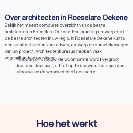
Over architecten in Roeselare Oekene
Bekijk het meest complete overzicht van de beste
architecten in Roeselare Oekene. Een prachtig ontwerp met
de beste architecten in uw regio. In Roeselare Oekene kunt u
een architect vinden voor advies, ontwerp en bouwtekeningen
van uw project. Architectenbureaus hebben vaak
verschillende expertises:
Aanbouw of uitbouw: de woonruimte wordt vergroot
door een deel aan-, uit- of op te bouwen. Denk aan een
uitbouw van de woonkamer of een serre.
Opbouw of dakkapel: vergroot de woonruimte door er
een woonlaag op te zetten of op een schuin dak een
dakkapel te maken. Met een ontwerp en de juiste
materialen die passen bij u huis.
Renovatie of interne verbouwing: ook als u intern gaat
verbouwen is een architect onmisbaar. Om te bepalen
wat de beste indeling is, waar de trappen en deuren
Hoe het werkt
moeten komen en wat de juiste constructie
(draagmuren) is. Denk daarnaast ook aan het lichtplan