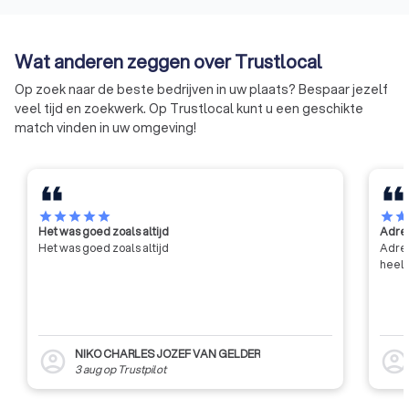
voor onderdanen van Europese
lidstaten die in België tijdelijk en
incidenteel het beroep van
Wat anderen zeggen over Trustlocal
architect uitoefenen en
controleert eveneens of niet-
Op zoek naar de beste bedrijven in uw plaats? Bespaar jezelf
Belgische onderdanen aan de
veel tijd en zoekwerk. Op Trustlocal kunt u een geschikte
voorwaarden voldoen om in
match vinden in uw omgeving!
België opgenomen te worden op
de Lijst der stagiairs. Daarnaast
adviseert de Orde over
aanvragen van niet-Europese
architecten om toelating te
star
star
star
star
star
star
sta
Het was goed zoals altijd
Adres
krijgen voor de uitoefening van
Het was goed zoals altijd
Adres
het beroep van architect in
heel 
België.
NIKO CHARLES JOZEF VAN GELDER
account_circle
account_circl
3 aug
op
Trustpilot