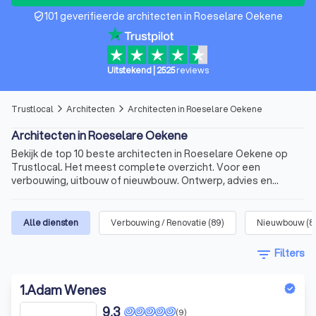
101 geverifieerde architecten in Roeselare Oekene
verified_user
Uitstekend
|
2525
reviews
Trustlocal
Architecten
Architecten in Roeselare Oekene
arrow_forward_ios
arrow_forward_ios
Architecten in Roeselare Oekene
Bekijk de top 10 beste architecten in Roeselare Oekene op
Trustlocal. Het meest complete overzicht. Voor een
verbouwing, uitbouw of nieuwbouw. Ontwerp, advies en
bouwtekeningen.
Alle diensten
Verbouwing / Renovatie
(
89
)
Nieuwbouw
(
8
filter_list
Filters
1
.
Adam Wenes
9,3
(9)