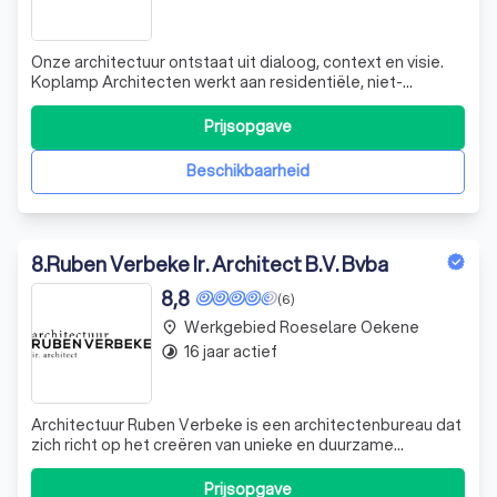
Onze architectuur ontstaat uit dialoog, context en visie.
Koplamp Architecten werkt aan residentiële, niet-
residentiële en erfgoedprojecten met aandacht voor
mens en omgeving.
Prijsopgave
Beschikbaarheid
8
.
Ruben Verbeke Ir. Architect B.V. Bvba
8,8
(6)
Werkgebied Roeselare Oekene
place
16 jaar actief
timelapse
Architectuur Ruben Verbeke is een architectenbureau dat
zich richt op het creëren van unieke en duurzame
woonprojecten. Wij geloven dat goede projecten een
goede voorbereiding en een goede opvolging vereisen.
Prijsopgave