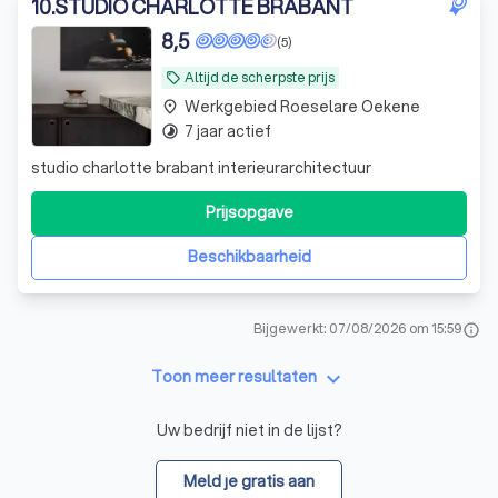
10
.
STUDIO CHARLOTTE BRABANT
8,5
(5)
Altijd de scherpste prijs
local_offer
Werkgebied Roeselare Oekene
place
7 jaar actief
timelapse
studio charlotte brabant interieurarchitectuur
Prijsopgave
Beschikbaarheid
Bijgewerkt: 07/08/2026 om 15:59
info
keyboard_arrow_down
Toon meer resultaten
Uw bedrijf niet in de lijst?
Meld je gratis aan