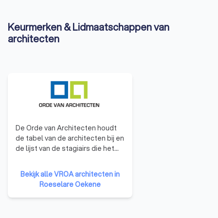
Keurmerken & Lidmaatschappen van
architecten
De Orde van Architecten houdt
de tabel van de architecten bij en
de lijst van de stagiairs die het
beroep van architect mogen
uitoefenen. De Orde maakt het
Bekijk alle VROA architecten in
stagereglement op en waakt
Roeselare Oekene
over de kwaliteit de stages. Ze
houdt onder meer ook het
register van dienstverrichters bij