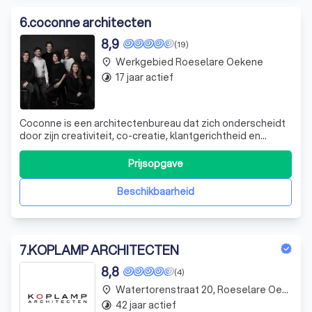
6
.
coconne architecten
8,9
(19)
Werkgebied Roeselare Oekene
place
17 jaar actief
timelapse
Coconne is een architectenbureau dat zich onderscheidt
door zijn creativiteit, co-creatie, klantgerichtheid en
kwaliteit. Wij zijn uw betrouwbare partner voor
nieuwbouwprojecten, verbouwingen, interieurcreaties en
Prijsopgave
projectbouw. Elk project dat we aanpakken, wordt een
uniek designobject, een tastbare
Beschikbaarheid
7
.
KOPLAMP ARCHITECTEN
8,8
(4)
Watertorenstraat 20, Roeselare Oekene
place
42 jaar actief
timelapse