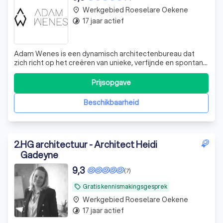
Werkgebied Roeselare Oekene
place
17 jaar actief
timelapse
Adam Wenes is een dynamisch architectenbureau dat
zich richt op het creëren van unieke, verfijnde en spontane
leefomgevingen. Wij zijn gespecialiseerd in het
ontwerpen en uitvoeren van architecturale projecten en
Prijsopgave
meubelontwerpen. Onze aanpak is gebaseerd op het
respecteren van uw wensen, noden en be
Beschikbaarheid
2
.
HG architectuur - Architect Heidi
Gadeyne
9,3
(7)
Gratis kennismakingsgesprek
local_offer
Werkgebied Roeselare Oekene
place
17 jaar actief
timelapse