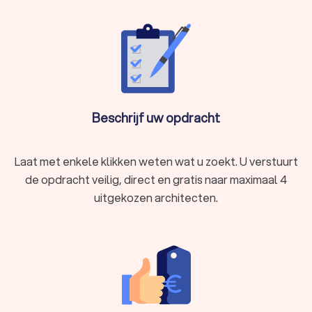
begeleiding van de bouw en als opzichter op te treden.
In Roeselare Oekene hebben wij 101 goede architecten
gevonden. De architecten in Roeselare Oekene hebben een
gemiddelde Trustlocal-score van een 8.5. Welke architect u
ook kiest, via Trustlocal maakt u een goede keuze voor de
nieuwbouw, uitbouw of renovatie van uw huis. We kunnen u
ook helpen door direct prijsopgaven aan te vragen bij
verschillende architecten. Zo kunt u eenvoudig de
Beschrijf uw opdracht
architectenbureaus vergelijken en degene kiezen die het
beste bij u past.
Laat met enkele klikken weten wat u zoekt. U verstuurt
de opdracht veilig, direct en gratis naar maximaal 4
uitgekozen architecten.