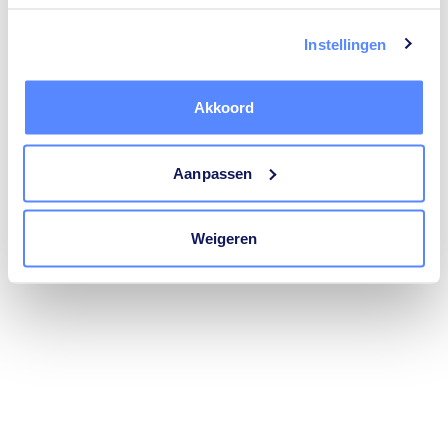
trustlocal.be
(see the
browser console
for more information).
Instellingen
Akkoord
Aanpassen
Weigeren