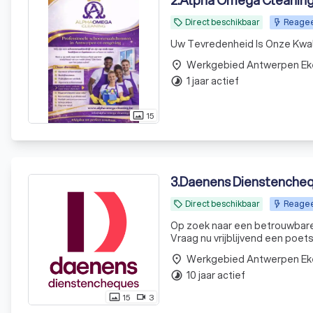
2
.
Alpha Omega Cleanin
Direct beschikbaar
Reageer
local_offer
Uw Tevredenheid Is Onze Kwal
Werkgebied Antwerpen Ek
place
1 jaar actief
timelapse
15
photo_size_select_actual
3
.
Daenens Dienstenche
Direct beschikbaar
Reagee
local_offer
Op zoek naar een betrouwbare h
Vraag nu vrijblijvend een poets
Werkgebied Antwerpen Ek
place
10 jaar actief
timelapse
15
3
photo_size_select_actual
videocam