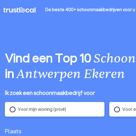
De beste 400+ schoonmaakbedrijven
voor u
Vind een Top 10
Schoon
in
Antwerpen Ekeren
Ik zoek een schoonmaakbedrijf voor
Voor mijn woning (privé)
Voor e
Plaats