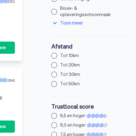
(20)
Bouw- &
opleveringsschoonmaak
expand_more
Toon meer
Afstand
ave
Tot 10km
Tot 20km
Tot 30km
(354)
Tot 50km
d!
Trustlocal score
8,5 en hoger
8,0 en hoger
ave
7,5 en hoger