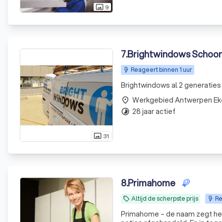
9
photo_size_select_actual
7
.
Brightwindows Schoon
Reageert binnen 1 uur
Brightwindows al 2 generatie
Werkgebied Antwerpen Ek
place
28 jaar actief
timelapse
31
photo_size_select_actual
8
.
Primahome
Altijd de scherpste prijs
Re
local_offer
Primahome – de naam zegt het a