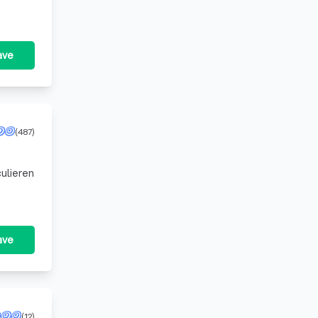
ave
(487)
ulieren
ave
(12)