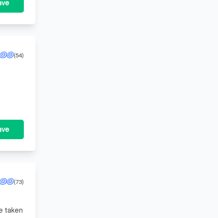
ave
(54)
ave
(73)
e taken