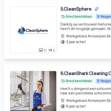
5
.
CleanSphere
Direct beschikbaar
Reageer
local_offer
Dankzij uw vertrouwen behoren 
heeft dit mogelijk gemaakt. We
Werkgebied Antwerpen Ek
place
3 jaar actief
timelapse
17
2
photo_size_select_actual
videocam
6
.
CleanShark Cleaning
Direct beschikbaar
Reageer
local_offer
Heeft u dringend een schoonma
naar een periodieke schoonmaa
Werkgebied Antwerpen Ek
place
8 jaar actief
timelapse