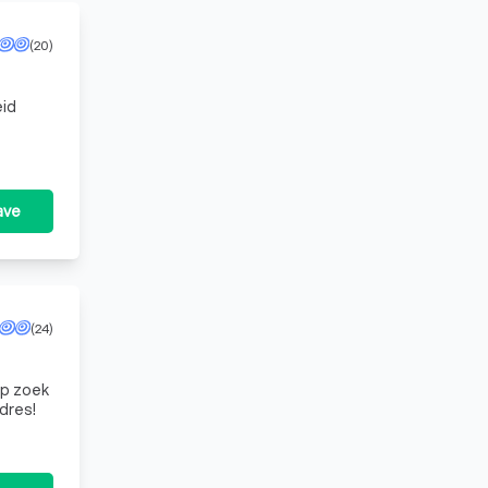
(20)
eid
ave
(24)
op zoek
dres!