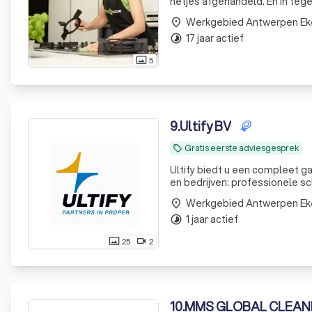
netjes afgehandeld. En in tege
Werkgebied Antwerpen Ek
place
17 jaar actief
timelapse
5
photo_size_select_actual
9
.
Ultify BV
Gratis eerste adviesgesprek
local_offer
Ultify biedt u een compleet 
en bedrijven: professionele
Werkgebied Antwerpen Ek
place
1 jaar actief
timelapse
25
2
photo_size_select_actual
videocam
10
.
MMS GLOBAL CLEAN