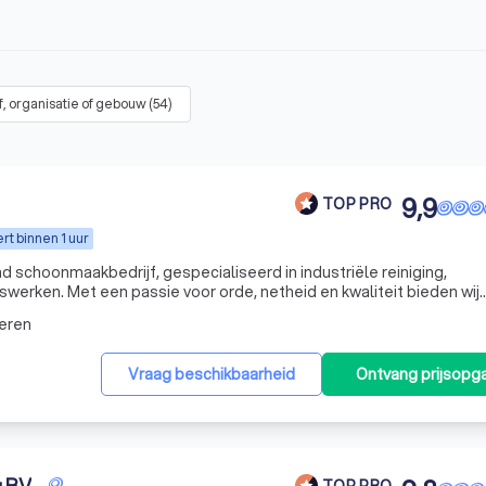
f, organisatie of gebouw
(
54
)
9,9
TOP PRO
t binnen 1 uur
 schoonmaakbedrijf, gespecialiseerd in industriële reiniging,
swerken. Met een passie voor orde, netheid en kwaliteit bieden wij
plossingen voor bedrijven in de voedingsindustrie, horeca,
eren
Vraag beschikbaarheid
Ontvang prijsopg
TOP PRO