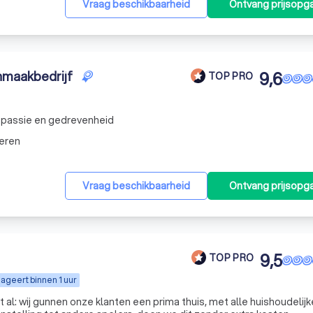
Vraag beschikbaarheid
Ontvang prijsopg
maakbedrijf
9,6
TOP PRO
s passie en gedrevenheid
eren
Vraag beschikbaarheid
Ontvang prijsopg
9,5
TOP PRO
ageert binnen 1 uur
l: wij gunnen onze klanten een prima thuis, met alle huishoudelijk