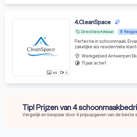
4
.
CleanSpace
Direct beschikbaar
Reageer
local_offer
Perfectie in schoonmaak. Erv
zakelijke als residentiële klant
Werkgebied Antwerpen Ek
place
11 jaar actief
timelapse
44
3
photo_size_select_actual
videocam
Tip! Prijzen van 4 schoonmaakbedri
Vergelijk en bespaar door 4 prijsopgaven van de beste