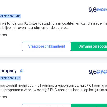
9,6
t binnen 3 uur
wij tot de top 10. Onze toewijding aan kwaliteit en klanttevredenh
 blijven streven naar uitmuntende service.
eren
Vraag beschikbaarheid
Ontvang prijsopg
 Company
9,6
t binnen 1 uur
akbedrijf nodig voor het éénmalig kuisen van uw huis? Of bent u 
kprogramma voor uw bedrijf? Bij Cleanshark bent u op het juiste a
eren