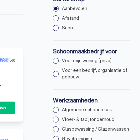
Aanbevolen
Afstand
Score
Schoonmaakbedrijf voor
(56)
Voor mijn woning (privé)
Voor een bedrijf, organisatie of
gebouw
Werkzaamheden
ave
Algemene schoonmaak
Vloer- & tapijtonderhoud
Glasbewassing / Glazenwassen
Gevelreiniging