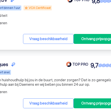
g BV
9,8
t binnen 1 uur
VCA Certificaat
grade
iteit
eren
Vraag beschikbaarheid
Ontvang prijsopg
ques
9,7
TOP PRO
rt snel
uishoudhulp bij jou in de buurt, zonder zorgen? Dat is zo geregel
hulp aan bij Daenens en wij bellen jou binnen 24 uur op.
eren
Vraag beschikbaarheid
Ontvang prijsopg