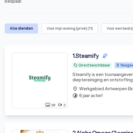
bespaar.
Alle diensten
Voor mijn woning (privé)
(
11
)
Voor een bedrij
1
.
Steamify
Direct beschikbaar
Reageer
local_offer
Steamify is een toonaangevend
dieptereiniging en ontstoffing
gespecialiseerde schoonmaako
Werkgebied Antwerpen Ek
place
grootkeukens, koel- en vr
6 jaar actief
timelapse
38
3
photo_size_select_actual
videocam