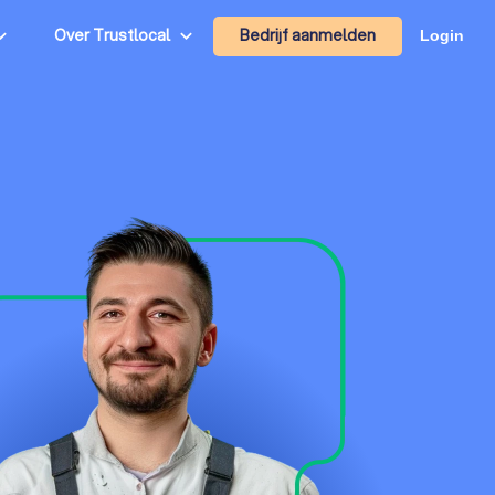
Bedrijf aanmelden
Over Trustlocal
Login