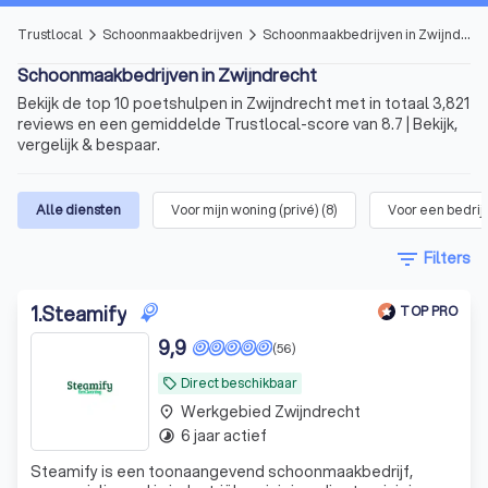
Trustlocal
Schoonmaakbedrijven
Schoonmaakbedrijven in Zwijndrecht
arrow_forward_ios
arrow_forward_ios
Schoonmaakbedrijven in Zwijndrecht
Bekijk de top 10 poetshulpen in Zwijndrecht met in totaal 3,821
reviews en een gemiddelde Trustlocal-score van 8.7 | Bekijk,
vergelijk & bespaar.
Alle diensten
Voor mijn woning (privé)
(
8
)
Voor een bedrijf
filter_list
Filters
1
.
Steamify
TOP PRO
9,9
(56)
Direct beschikbaar
local_offer
Werkgebied Zwijndrecht
place
6 jaar actief
timelapse
Steamify is een toonaangevend schoonmaakbedrijf,