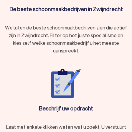
We kunnen je ook helpen door direct prijsopgaven aan te
De beste schoonmaakbedrijven in Zwijndrecht
vragen bij verschillende schoonmaakbedrijven. Zo kan je
eenvoudig de schoonmakers vergelijken en het
schoonmaakbedrijf kiezen die bij jou past.
We laten de beste schoonmaakbedrijven zien die actief
zijn in Zwijndrecht. Filter op het juiste specialisme en
kies zelf welke schoonmaakbedrijf u het meeste
aanspreekt.
Beschrijf uw opdracht
Laat met enkele klikken weten wat u zoekt. U verstuurt