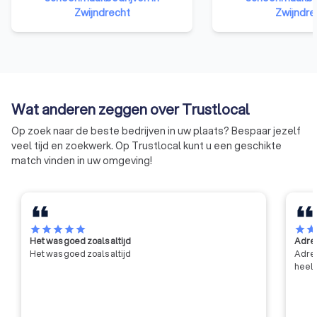
gebied van veilig en gezond
Zwijndrecht
financiële bijdrage 
Zwijndre
werken en dat het deskundige en
dienstencheques k
betrouwbare opdrachtnemers
gebruikt worden bi
zijn.
onderneming. Om e
onderneming te wo
de onderneming er
verkrijgen van het 
Wat anderen zeggen over Trustlocal
gewesten waarin h
Op zoek naar de beste bedrijven in uw plaats? Bespaar jezelf
is.
veel tijd en zoekwerk. Op Trustlocal kunt u een geschikte
match vinden in uw omgeving!
star
star
star
star
star
star
sta
Het was goed zoals altijd
Adres
Het was goed zoals altijd
Adres
heel 