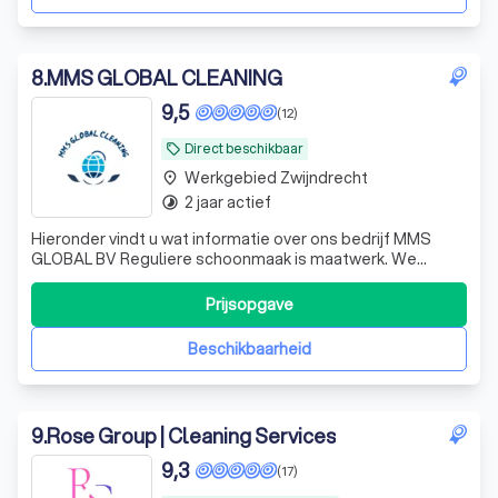
8
.
MMS GLOBAL CLEANING
9,5
(12)
Direct beschikbaar
local_offer
Werkgebied Zwijndrecht
place
2 jaar actief
timelapse
Hieronder vindt u wat informatie over ons bedrijf MMS
GLOBAL BV Reguliere schoonmaak is maatwerk. We
weten dat elke organisatie andere behoeften heeft, net
zoals dat een productieruimte een andere aanpak vereist
Prijsopgave
dan een kantoor. Daarom stellen we samen een voorstel
op maat op dat voldoet aan je spe
Beschikbaarheid
9
.
Rose Group | Cleaning Services
9,3
(17)