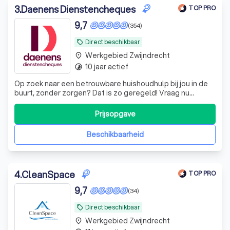
3
.
Daenens Dienstencheques
TOP PRO
9,7
(354)
Direct beschikbaar
local_offer
Werkgebied Zwijndrecht
place
10 jaar actief
timelapse
Op zoek naar een betrouwbare huishoudhulp bij jou in de
buurt, zonder zorgen? Dat is zo geregeld! Vraag nu
vrijblijvend een poetshulp aan bij Daenens en wij bellen jou
binnen 24 uur op.
Prijsopgave
Beschikbaarheid
4
.
CleanSpace
TOP PRO
9,7
(34)
Direct beschikbaar
local_offer
Werkgebied Zwijndrecht
place