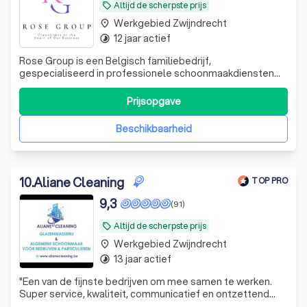
Altijd de scherpste prijs
local_offer
Werkgebied Zwijndrecht
place
12 jaar actief
timelapse
Rose Group is een Belgisch familiebedrijf,
gespecialiseerd in professionele schoonmaakdiensten
voor bedrijven. Achter elke duurzame samenwerking
schuilen hoge kwaliteitsnormen, betrouwbaarheid en
Prijsopgave
vertrouwen. Dat vormt de basis van de relatie die wij met
elke klant opbouwen. Flexibiliteit, reactieve
Beschikbaarheid
10
.
Aliane Cleaning
TOP PRO
9,3
(91)
Altijd de scherpste prijs
local_offer
Werkgebied Zwijndrecht
place
13 jaar actief
timelapse
"
Een van de fijnste bedrijven om mee samen te werken.
Super service, kwaliteit, communicatief en ontzettend
professioneel in hun dienstverlening.
"