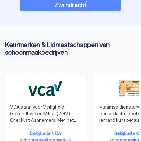
Zwijndrecht
Keurmerken & Lidmaatschappen van
schoonmaakbedrijven
VCA staat voor Veiligheid,
Vlaamse dienstenc
Gezondheid en Milieu (VGM)
een betaalmiddel 
Checklist Aannemers. Met het
iemand kunt betale
behalen van het VCA-certificaat
huishoudelijke taken
laten bedrijven zien dat ze kennis
Bekijk alle VCA
tegen een voordelig
Bekijk alle 
en ervaring hebben op het
schoonmaakbedrijven in
omdat de Vlaamse 
schoonmaakbed