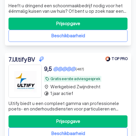
Heeft u dringend een schoonmaakbedrijf nodig voor het
éénmalig kuisen van uw huis? Of bent u op zoek naar een
periodieke schoonmaakprogramma voor uw bedrijf? Bij
Cleanshark bent u op het juiste adres!
Prijsopgave
Beschikbaarheid
7
.
Ultify BV
TOP PRO
9,5
(487)
Gratis eerste adviesgesprek
local_offer
Werkgebied Zwijndrecht
place
1 jaar actief
timelapse
Ultify biedt u een compleet gamma van professionele
poets- en onderhoudsdiensten voor particulieren en
bedrijven: professionele schoonmaak, ramenwas,
schoorsteenvegen en ontmossingen.
Prijsopgave
Beschikbaarheid