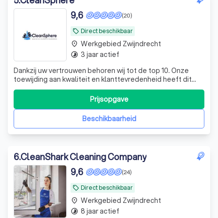
5
.
CleanSphere
9,6
(20)
Direct beschikbaar
local_offer
Werkgebied Zwijndrecht
place
3 jaar actief
timelapse
Dankzij uw vertrouwen behoren wij tot de top 10. Onze
toewijding aan kwaliteit en klanttevredenheid heeft dit
mogelijk gemaakt. We blijven streven naar uitmuntende
service.
Prijsopgave
Beschikbaarheid
6
.
CleanShark Cleaning Company
9,6
(24)
Direct beschikbaar
local_offer
Werkgebied Zwijndrecht
place
8 jaar actief
timelapse