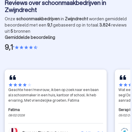
Reviews over schoonmaakbedrijven in
Zwijndrecht
Onze
schoonmaakbedrijven
in
Zwijndrecht
worden gemiddeld
beoordeeld met een
9,1
gebaseerd op in totaal
3.824
reviews
uit
5
bronnen
Gemiddelde beoordeling
9,1
•
star
star
star
star
star_half
star
star
star
star
star
star
star
sta
Geachte heer/mevrouw, ik ben op zoek naar een baan
Wat een
als schoonmaker in een huis, kantoor of school. Ik heb
seg! Da
ervaring. Met vriendelijke groeten. Fatima
aanrade
Fatima
Serap K
08/02/2026
05/02/20