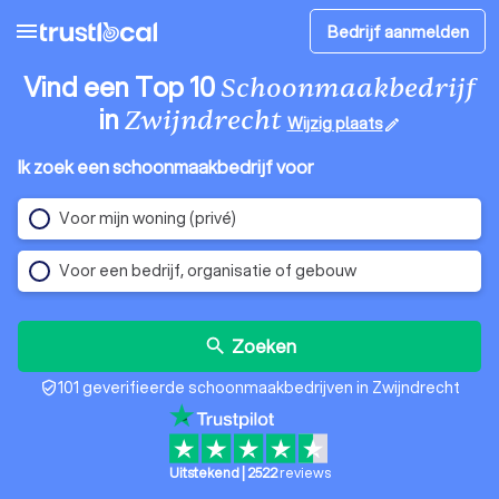
menu
Bedrijf aanmelden
Vind een Top 10
Schoonmaakbedrijf
in
Zwijndrecht
Wijzig plaats
edit
Ik zoek een schoonmaakbedrijf voor
Voor mijn woning (privé)
Voor een bedrijf, organisatie of gebouw
Zoeken
search
101 geverifieerde schoonmaakbedrijven in Zwijndrecht
verified_user
Uitstekend
|
2522
reviews