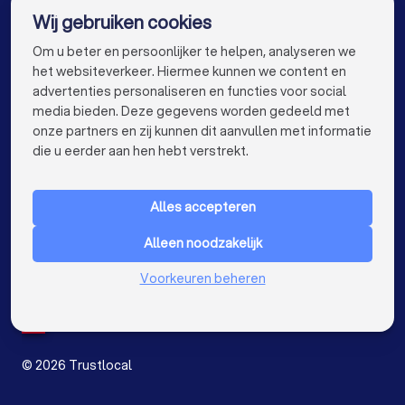
Wij gebruiken cookies
Schoonmaakbedrijven in Gent
info@trustlocal.be
Om u beter en persoonlijker te helpen, analyseren we
Schoonmaakbedrijven in Brugge
het websiteverkeer. Hiermee kunnen we content en
advertenties personaliseren en functies voor social
Schoonmaakbedrijven in Leuven
media bieden. Deze gegevens worden gedeeld met
onze partners en zij kunnen dit aanvullen met informatie
keyboard_arrow_down
Schoonmaakbedrijven in Aalst
VOOR PARTICULIEREN
die u eerder aan hen hebt verstrekt.
keyboard_arrow_down
Schoonmaakbedrijven in Mechelen
VOOR BEDRIJVEN
Alles accepteren
Schoonmaakbedrijven in Kortrijk
keyboard_arrow_down
OVER TRUSTLOCAL
Alleen noodzakelijk
Schoonmaakbedrijven in Hasselt
LAND
Nederland
Voorkeuren beheren
Schoonmaakbedrijven in Sint-Niklaas
België
Duitsland
Schoonmaakbedrijven in Genk
Spanje
Schoonmaakbedrijven in Roeselare
©
2026
Trustlocal
Schoonmaakbedrijven in Dendermonde