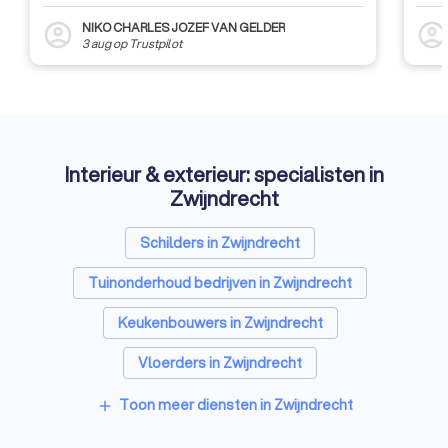
NIKO CHARLES JOZEF VAN GELDER
account_circle
account_circl
3 aug
op
Trustpilot
Interieur & exterieur: specialisten in
Zwijndrecht
Schilders in Zwijndrecht
Tuinonderhoud bedrijven in Zwijndrecht
Keukenbouwers in Zwijndrecht
Vloerders in Zwijndrecht
Toon meer diensten in Zwijndrecht
add