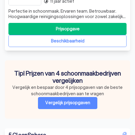
11 jaar actief
timelapse
Perfectie in schoonmaak. Ervaren team. Betrouwbaar.
Hoogwaardige reinigingsoplossingen voor zowel zakelijke
als residentiële klanten.
Prijsopgave
Beschikbaarheid
Tip! Prijzen van 4 schoonmaakbedrijven
vergelijken
Vergelijk en bespaar door 4 prijsopgaven van de beste
schoonmaakbedrijven aan te vragen
Vergelijk prijsopgaven