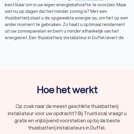
bent klaar om in uw eigen energiebehoefte te voorzien. Maar
wat nu op dagen dat het minder zonnig is? Met een
thuisbatterij slaat u de opgewekte energie op, om het op een
ander moment te gebruiken. Zo haalt u optimaal rendement
uit uw zonnepanelen en bent u minder afhankelijk van het
energienet. Een thuisbatterij-installateur in Duffel levert de
batterij en installeert hem bij u thuis. Dat is wel zo makkelijk,
en zo weet u dat de thuisaccu goed en veilig aangesloten is.
Via Trustlocal vraagt u eenvoudig offertes aan bij
thuisbatterij-installateurs bij u in de buurt. Wij hebben een top
10 samengesteld van bedrijven met de beste beoordelingen,
de juiste certificeringen en de meeste ervaring. Thuisaccu-
installateurs in Duffel hebben een gemiddelde Trustlocal-
Hoe het werkt
score van een 8.9, gebaseerd op deze factoren. Zo bent u
verzekerd van een professionele en veilige installatie. Lees
de ervaringen van anderen in maar liefst 4,894 reviews, vraag
Op zoek naar de meest geschikte thuisbatterij
offertes aan en kies eenvoudig de beste thuisbatterij-
installateur voor uw opdracht? Bij Trustlocal vraagt u
installateur.
gratis en vrijblijvend voorstellen op bij de beste
thuisbatterij installateurs in Duffel.