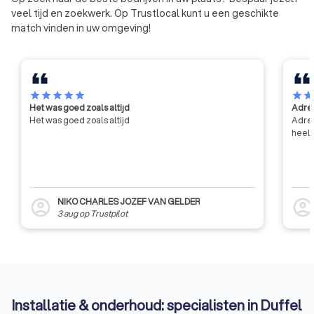
veel tijd en zoekwerk. Op Trustlocal kunt u een geschikte
match vinden in uw omgeving!
star
star
star
star
star
star
sta
Het was goed zoals altijd
Adres
Het was goed zoals altijd
Adres
heel 
NIKO CHARLES JOZEF VAN GELDER
account_circle
account_circl
3 aug
op
Trustpilot
Installatie & onderhoud: specialisten in Duffel