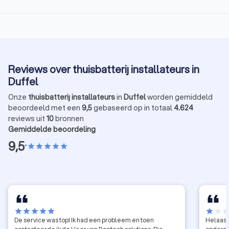
Reviews over thuisbatterij installateurs in
Duffel
Onze
thuisbatterij installateurs
in
Duffel
worden gemiddeld
beoordeeld met een
9,5
gebaseerd op in totaal
4.624
reviews uit
10
bronnen
Gemiddelde beoordeling
9,5
•
star
star
star
star
star
star
star
star
star
star
star
star
sta
De service was top! Ik had een probleem en toen
Helaas 