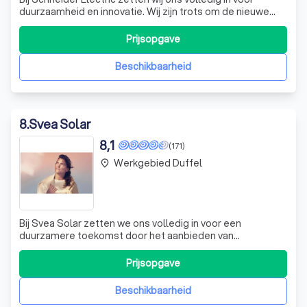
duurzaamheid en innovatie. Wij zijn trots om de nieuwe
EVlink Pro DC-laadpaal te presenteren, een state-of-the-
art oplossing voor het opladen van elektrische voertuigen.
Prijsopgave
Deze laadpaal is speciaal ontworpen om te voldoen aan
de hoge eisen van zow
Beschikbaarheid
8
.
Svea Solar
8,1
(171)
Werkgebied Duffel
place
Bij Svea Solar zetten we ons volledig in voor een
duurzamere toekomst door het aanbieden van
geavanceerde zonne-energieoplossingen. Wij geloven
sterk in de kracht van zonne-energie als middel om
Prijsopgave
klimaatverandering tegen te gaan en streven ernaar om
van duurzame energie een eenvoudige en rendabele op
Beschikbaarheid