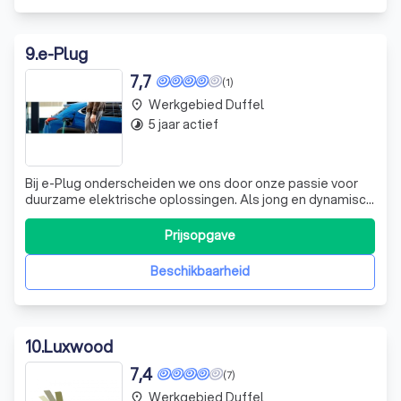
9
.
e-Plug
7,7
(1)
Werkgebied Duffel
place
5 jaar actief
timelapse
Bij e-Plug onderscheiden we ons door onze passie voor
duurzame elektrische oplossingen. Als jong en dynamisch
bedrijf richten we ons op de verkoop en installatie van
innovatieve producten in de snelgroeiende markt van
Prijsopgave
zonne-energie en elektrische voertuigen. Onze expertise
stelt ons in staat om niet
Beschikbaarheid
10
.
Luxwood
7,4
(7)
Werkgebied Duffel
place