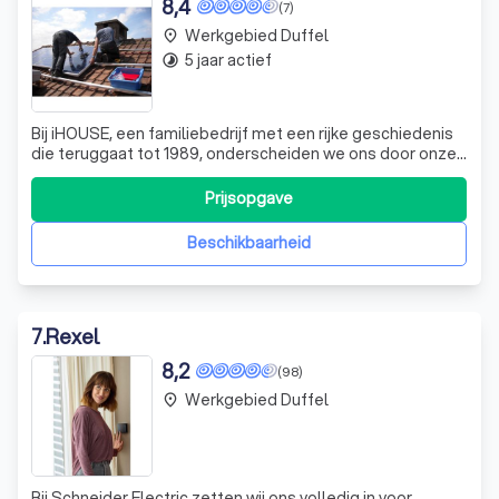
8,4
(7)
Werkgebied Duffel
place
5 jaar actief
timelapse
Bij iHOUSE, een familiebedrijf met een rijke geschiedenis
die teruggaat tot 1989, onderscheiden we ons door onze
toewijding aan kwaliteit en detail in elektriciteitswerken.
Onze passie voor techniek en innovatie heeft ons doen
Prijsopgave
uitgroeien tot een vooraanstaand bedrijf in de sector. We
bieden een bree
Beschikbaarheid
7
.
Rexel
8,2
(98)
Werkgebied Duffel
place
Bij Schneider Electric zetten wij ons volledig in voor