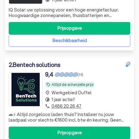
IQ Solar: uw oplossing voor een hoge energiefactuur.
Hoogwaardige zonnepanelen, thuisbatterijen en
laadpalen. Investeer in een duurzame levenskwaliteit en
geniet zorgeloos van zelfvoorzienende kracht.
Prijsopgave
Beschikbaarheid
2
.
Bentech solutions
9,4
(11)
Altijd de scherpste prijs
local_offer
Werkgebied Duffel
place
1 jaar actief
timelapse
0486 20 26 47
phone
🚗⚡ Altijd zorgeloos laden thuis? Installeer nu jouw
laadpaal voor slechts €1600 incl. btw én keuring. Geen
gedoe meer met zoeken naar publieke laadpunten —
gewoon opladen wanneer het jou uitkomt. ✔ Snelle en
Prijsopgave
professionele installatie ✔ Inclusief keuring ✔