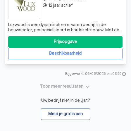
12 jaar actief
timelapse
Luxwood is een dynamisch en ervaren bedrijf in de
bouwsector, gespecialiseerd in houtskeletbouw. Met een
team van 14 vakbekwame professionals, bieden wij zowel
renovatie- als nieuwbouwdiensten aan. Wij werken nauw
Prijsopgave
samen met uw architect of bieden u de mogelijkheid om
een beroep te doen op onze eigen
Beschikbaarheid
Bijgewerkt: 06/08/2026 om 03:59
info
keyboard_arrow_down
Toon meer resultaten
Uw bedrijf niet in de lijst?
Meld je gratis aan