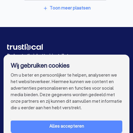
Thuisbatterij installateurs in Bornem
Toon meer plaatsen
add
Thuisbatterij installateurs in Begijnendijk
Thuisbatterij installateurs in Machelen
Thuisbatterij installateurs in Herentals Noorderwijk
Thuisbatterij installateurs in Herent Winksele
De beste thuisbatterij installateurs voor u
Wij gebruiken cookies
Thuisbatterij installateurs in Gent
info@trustlocal.be
Om u beter en persoonlijker te helpen, analyseren we
Thuisbatterij installateurs in Brugge
het websiteverkeer. Hiermee kunnen we content en
advertenties personaliseren en functies voor social
Thuisbatterij installateurs in Leuven
media bieden. Deze gegevens worden gedeeld met
onze partners en zij kunnen dit aanvullen met informatie
Thuisbatterij installateurs in Aalst
keyboard_arrow_down
VOOR PARTICULIEREN
die u eerder aan hen hebt verstrekt.
Thuisbatterij installateurs in Mechelen
keyboard_arrow_down
VOOR BEDRIJVEN
Thuisbatterij installateurs in Kortrijk
Alles accepteren
keyboard_arrow_down
OVER TRUSTLOCAL