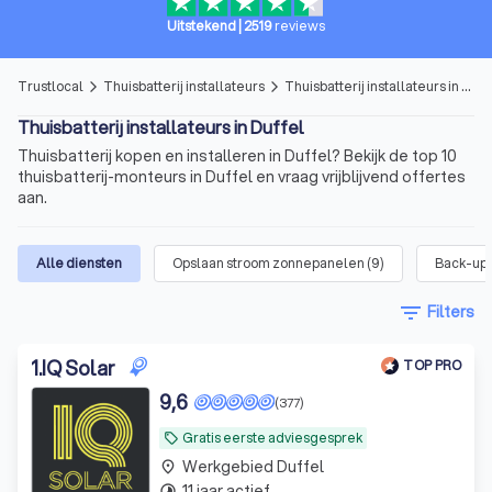
Uitstekend
|
2519
reviews
Trustlocal
Thuisbatterij installateurs
Thuisbatterij installateurs in Duffel
arrow_forward_ios
arrow_forward_ios
Thuisbatterij installateurs in Duffel
Thuisbatterij kopen en installeren in Duffel? Bekijk de top 10
thuisbatterij-monteurs in Duffel en vraag vrijblijvend offertes
aan.
Alle diensten
Opslaan stroom zonnepanelen
(
9
)
Back-up 
filter_list
Filters
1
.
IQ Solar
TOP PRO
9,6
(377)
Gratis eerste adviesgesprek
local_offer
Werkgebied Duffel
place
11 jaar actief
timelapse