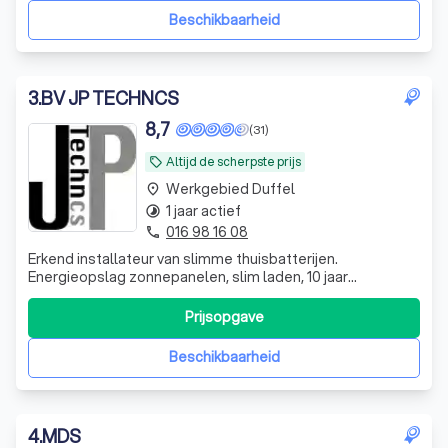
Transparante all-in prijs Klaar voor elek
Beschikbaarheid
3
.
BV JP TECHNCS
8,7
(31)
Altijd de scherpste prijs
local_offer
Werkgebied Duffel
place
1 jaar actief
timelapse
016 98 16 08
phone
Erkend installateur van slimme thuisbatterijen.
Energieopslag zonnepanelen, slim laden, 10 jaar
productgarantie.
Prijsopgave
Beschikbaarheid
4
.
MDS