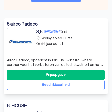
5
.
airco Radeco
8,5
(41)
Werkgebied Duffel
place
56 jaar actief
timelapse
Airco Radeco, opgericht in 1986, is uw betrouwbare
partner voor het verbeteren van de luchtkwaliteit en het
algemene klimaat in uw woning, winkel, kantoor,
productieruimtes en sportcentra. Wij zijn gespecialiseerd
Prijsopgave
in het filteren van stof, pollen en huismijt om de lucht
geschikter te maken om in te
Beschikbaarheid
6
.
iHOUSE