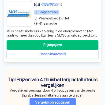
8,6
(4)
Reageert snel
Werkgebied Duffel
place
41 jaar actief
timelapse
MDS heeft sinds 1985 ervaring in de energiesector. Met
jaarlijks meer dan 500 klanten is MDSolar uitgegroeid tot
een echte zonne-energie specialist. Er wordt enkel
gewerkt met topmerken zoals LG, Q Cells, AEG, Denim en
Prijsopgave
SolarEdge maar ook opkomende merken zoals Trinasolar
en Solax. Buiten zonne-energ
Beschikbaarheid
Tip! Prijzen van 4 thuisbatterij installateurs
vergelijken
Vergelijk en bespaar door 4 prijsopgaven van de beste
thuisbatterij installateurs aan te vragen
Vergelijk prijsopgaven