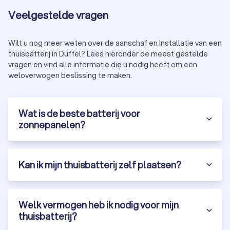
kortsluiting of overbelasting.
Veelgestelde vragen
Bedrading aanleggen:
Vaak is het nodig om nieuwe
bedrading aan te leggen voor de installatie van een
thuisbatterij. Dit mag alleen gebeuren door een
Wilt u nog meer weten over de aanschaf en installatie van een
gecertificeerde installateur of
elektricien
.
thuisbatterij in Duffel? Lees hieronder de meest gestelde
Optimale prestaties:
Een expert stemt de capaciteit van
vragen en vind alle informatie die u nodig heeft om een
uw batterij perfect af op uw energieverbruik en
weloverwogen beslissing te maken.
zonnepanelen.
Onderhoud en service:
Professionele installateurs
bieden garantie en nazorg voor uw batterij.
Wat is de beste batterij voor
Door een gecertificeerde installateur in te schakelen, bent u
zonnepanelen?
zeker van een betrouwbare en duurzame installatie. Op
Trustlocal vindt u een overzicht van de beste thuisbatterij-
monteurs in Duffel.
Kan ik mijn thuisbatterij zelf plaatsen?
Wat kost een thuisbatterij inclusief installatie
in Duffel?
Welk vermogen heb ik nodig voor mijn
De prijs van een thuisbatterij hangt af van de capaciteit, het
thuisbatterij?
type batterij en de installatiekosten. Gemiddeld ligt de prijs