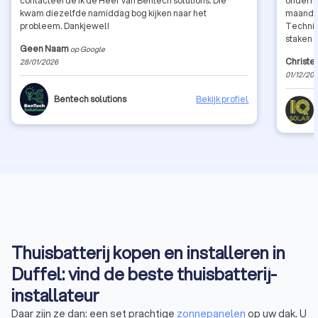
contacteerde ik de Heer van Bentech solutions. Die
onderne
kwam diezelfde namiddag bog kijken naar het
maanden
probleem. Dankjewel!
Technie
staken 
Geen Naam
op Google
zeker o
Christe
28/01/2026
175 eur
01/12/20
enkele 
mogelijk
Bentech solutions
Bekijk profiel
Thuisbatterij kopen en installeren in
Duffel: vind de beste thuisbatterij-
installateur
Daar zijn ze dan: een set prachtige
zonnepanelen
op uw dak. U