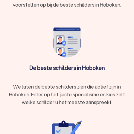
voorstellen op bij de beste schilders in Hoboken.
Trustlocal maakt u een goede keuze voor uw schilderwerk.
We kunnen u ook helpen door direct prijsopgaven aan te
vragen bij verschillende schilders. Zo kunt u eenvoudig de
schilders vergelijken en het schilderbedrijf kiezen dat bij u
past.
De beste schilders in Hoboken
We laten de beste schilders zien die actief zijn in
Hoboken. Filter op het juiste specialisme en kies zelf
welke schilder u het meeste aanspreekt.