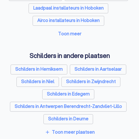
Laadpaal installateurs in Hoboken
Airco installateurs in Hoboken
Aannemers in Hoboken
Dakwerkers in Hoboken
Toon meer
Zonnepanelen-installateurs in Hoboken
Schilders in andere plaatsen
Tuinonderhoud bedrijven in Hoboken
Schilders in Hemiksem
Schilders in Aartselaar
Webdesigners in Hoboken
Schilders in Niel
Schilders in Zwijndrecht
Glazenwassers in Hoboken
Schilders in Edegem
Boekhouders in Hoboken
Schilders in Antwerpen Berendrecht-Zandvliet-Lillo
Zonwering specialisten in Hoboken
Schilders in Deurne
Loodgieters in Hoboken
Schilders in Antwerpen Borgerhout
Toon meer plaatsen
add