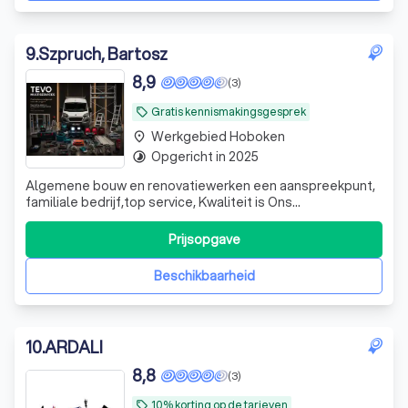
9
.
Szpruch, Bartosz
8,9
(3)
Gratis kennismakingsgesprek
local_offer
Werkgebied Hoboken
place
Opgericht in 2025
timelapse
Algemene bouw en renovatiewerken een aanspreekpunt,
familiale bedrijf,top service, Kwaliteit is Ons
prioriteit.Beschikbaar voor Particulieren alsook Industrie.
Meer dan 25j ervaring
Prijsopgave
Beschikbaarheid
10
.
ARDALI
8,8
(3)
10% korting op de tarieven
local_offer