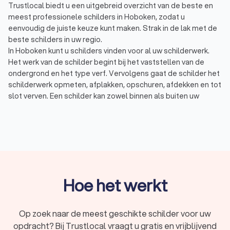
Trustlocal biedt u een uitgebreid overzicht van de beste en
meest professionele schilders in Hoboken, zodat u
eenvoudig de juiste keuze kunt maken. Strak in de lak met de
beste schilders in uw regio.
In Hoboken kunt u schilders vinden voor al uw schilderwerk.
Het werk van de schilder begint bij het vaststellen van de
ondergrond en het type verf. Vervolgens gaat de schilder het
schilderwerk opmeten, afplakken, opschuren, afdekken en tot
slot verven. Een schilder kan zowel binnen als buiten uw
schilderwerk onderhouden of opnieuw laten schilderen.
Schilderwerk binnen: binnenschilderwerk, zoals deuren
en kozijnen, moet eens in de 7 á 10 jaar onderhouden
worden. Een binnenschilder heeft verschillende
manieren van schilderen, zoals sausen en spuiten.
Schilderwerk buiten: buitenschilderwerk, zoals de
kozijnen en dakkapel, moet eens in de 4 á 5 jaar
onderhouden worden. Vaak zijn de kosten van een
Hoe het werkt
buitenschilder hoger door het gebruik van steigers,
ladders en speciale buitenverf.
In Hoboken hebben wij 58 goede schilders gevonden. De
Op zoek naar de meest geschikte schilder voor uw
schilders in Hoboken hebben een gemiddelde Trustlocal-
opdracht? Bij Trustlocal vraagt u gratis en vrijblijvend
score van een undefined. Welke schilder u ook kiest, via