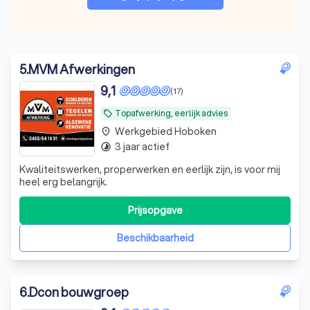
5
.
MVM Afwerkingen
9,1
(17)
Topafwerking, eerlijk advies
local_offer
Werkgebied Hoboken
place
3 jaar actief
timelapse
Kwaliteitswerken, properwerken en eerlijk zijn, is voor mij
heel erg belangrijk.
Prijsopgave
Beschikbaarheid
6
.
Dcon bouwgroep