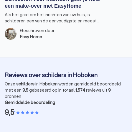
een make-over met EasyHome
Als het gaat om het inrichten van uw huis, is
schilderen een van de eenvoudigste en meest
effectieve manieren om een totaal nieuwe
Geschreven door
uitstraling te creëren. Of u nu een gezellige sfeer
Easy Home
wilt of juist iets moderns en stralends, met de juiste
kleuren en afwerkingen maakt u van uw huis een
thuis. Bij EasyHome weten we precies hoe we die
magische transformatie kunnen realiseren. Laten we
samen de wereld van interieur schilderwerk
verkennen.
Reviews over schilders in Hoboken
Onze
schilders
in
Hoboken
worden gemiddeld beoordeeld
met een
9,5
gebaseerd op in totaal
1.574
reviews uit
9
bronnen
Gemiddelde beoordeling
9,5
•
star
star
star
star
star