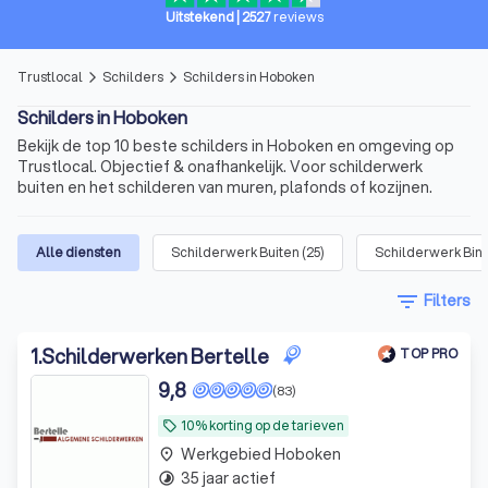
Uitstekend
|
2527
reviews
Trustlocal
Schilders
Schilders in Hoboken
arrow_forward_ios
arrow_forward_ios
Schilders in Hoboken
Bekijk de top 10 beste schilders in Hoboken en omgeving op
Trustlocal. Objectief & onafhankelijk. Voor schilderwerk
buiten en het schilderen van muren, plafonds of kozijnen.
Alle diensten
Schilderwerk Buiten
(
25
)
Schilderwerk Bin
filter_list
Filters
1
.
Schilderwerken Bertelle
TOP PRO
9,8
(83)
10% korting op de tarieven
local_offer
Werkgebied Hoboken
place
35 jaar actief
timelapse