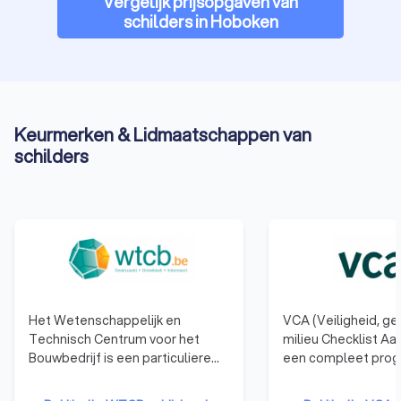
Vergelijk prijsopgaven van
schilders in Hoboken
Keurmerken & Lidmaatschappen van
schilders
Het Wetenschappelijk en
VCA (Veiligheid, g
Technisch Centrum voor het
milieu Checklist Aa
Bouwbedrijf is een particuliere
een compleet pro
onderzoeksinstelling, opgericht
waarmee dienstver
in 1960 om het toegepaste
bedrijven structure