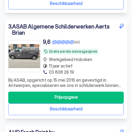
klanttevredenheid onze drijfveren
Beschikbaarheid
3
.
ASAB Algemene Schilderwerken Aerts
Brian
9,6
(20)
Gratis eerste adviesgesprek
local_offer
Werkgebied Hoboken
place
11 jaar actief
timelapse
03 808 26 19
phone
Bij ASAB, opgericht op 15 mei 2015 en gevestigd in
Antwerpen, specialiseren we ons in schilderwerk binnen
en buiten, behangen, verfroller technieken, spuiten (latex),
verven, en kaleien. Ons doel is om uw ruimte te
Prijsopgave
transformeren met vakmanschap en precisie. Vraag
vandaag nog een gratis offerte aan.
Beschikbaarheid