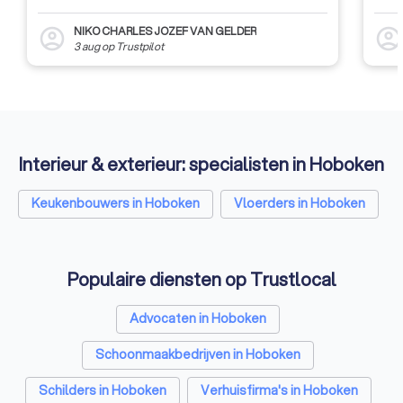
NIKO CHARLES JOZEF VAN GELDER
account_circle
account_circl
3 aug
op
Trustpilot
Interieur & exterieur: specialisten in Hoboken
Keukenbouwers in Hoboken
Vloerders in Hoboken
Populaire diensten op Trustlocal
Advocaten in Hoboken
Schoonmaakbedrijven in Hoboken
Schilders in Hoboken
Verhuisfirma's in Hoboken