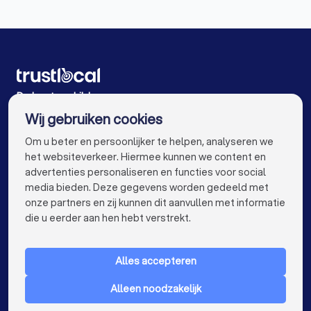
Schilders in Antwerpen Merksem
Schilders in Antwerpen Wilrijk
Schilders in Antwerpen
Schilders in Gent
Schilders in Brugge
Schilders in Leuven
De beste schilders voor u
Wij gebruiken cookies
Schilders in Aalst
Schilders in Mechelen
info@trustlocal.be
Om u beter en persoonlijker te helpen, analyseren we
Schilders in Kortrijk
Schilders in Hasselt
het websiteverkeer. Hiermee kunnen we content en
advertenties personaliseren en functies voor social
Schilders in Sint-Niklaas
Schilders in Genk
media bieden. Deze gegevens worden gedeeld met
onze partners en zij kunnen dit aanvullen met informatie
Schilders in Roeselare
Schilders in Beveren
keyboard_arrow_down
VOOR PARTICULIEREN
die u eerder aan hen hebt verstrekt.
Schilders in Dendermonde
Schilders in Beringen
keyboard_arrow_down
VOOR BEDRIJVEN
Schilders in Turnhout
Schilders in Dilbeek
Alles accepteren
keyboard_arrow_down
OVER TRUSTLOCAL
Schilders in Heist-op-den-Berg
Alleen noodzakelijk
LAND
Nederland