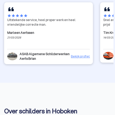
star
star
star
star
star
star
star
sta
Uitstekende service, heel proper werk en heel
Snel en
vriendelijke correcte man.
prijs!
Marleen Aertssen
Tim Kr
21/03/2026
14/03/20
ASAB Algemene Schilderwerken
Bekijk profiel
Aerts Brian
Over schilders in Hoboken