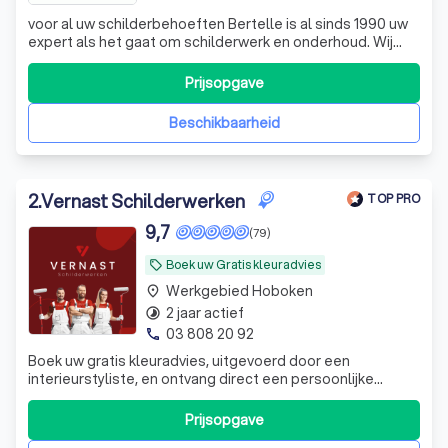
voor al uw schilderbehoeften Bertelle is al sinds 1990 uw
expert als het gaat om schilderwerk en onderhoud. Wij
bieden professionele diensten die zijn afgestemd op uw
specifieke behoeften.
Prijsopgave
Beschikbaarheid
2
.
Vernast Schilderwerken
TOP PRO
9,7
(79)
Boek uw Gratis kleuradvies
local_offer
Werkgebied Hoboken
place
2 jaar actief
timelapse
03 808 20 92
phone
Boek uw gratis kleuradvies, uitgevoerd door een
interieurstyliste, en ontvang direct een persoonlijke
oplossing en offerte op locatie. Geniet van voordelen
zoals topkwaliteit materialen en diverse afwerkingen.
Prijsopgave
Welkom bij Vernast Schilderwerken, waar vakmanschap en