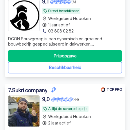
9,1
(6)
Direct beschikbaar
local_offer
Werkgebied Hoboken
place
1 jaar actief
timelapse
03 808 02 82
phone
DCON Bouwgroep is een dynamisch en groeiend
bouwbedrijf gespecialiseerd in dakwerken,
totaalrenovaties en energie-oplossingen. Met een focus
op kwaliteit, betrouwbaarheid en service van begin tot
Prijsopgave
eind
Beschikbaarheid
7
.
Sukri company
TOP PRO
9,0
(44)
Altijd de scherpste prijs
local_offer
Werkgebied Hoboken
place
2 jaar actief
timelapse