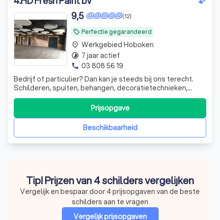
4
.
HD Fresh Paint bv
9,5
(12)
Perfectie gegarandeerd
local_offer
Werkgebied Hoboken
place
7 jaar actief
timelapse
03 808 56 19
phone
Bedrijf of particulier? Dan kan je steeds bij ons terecht.
Schilderen, spuiten, behangen, decoratietechnieken,
betonstuc, soepele vloerbekleding, schrijnwerk en
gyprocwerken. Check Google reviews.
Prijsopgave
Beschikbaarheid
Tip! Prijzen van 4 schilders vergelijken
Vergelijk en bespaar door 4 prijsopgaven van de beste
schilders aan te vragen
Vergelijk prijsopgaven