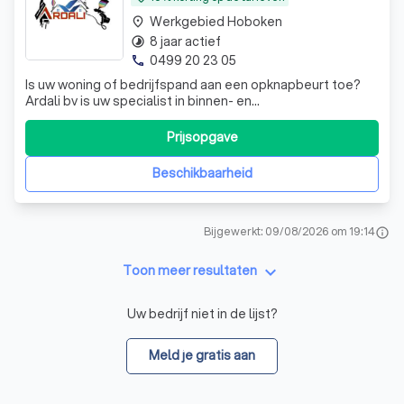
Werkgebied Hoboken
place
8 jaar actief
timelapse
0499 20 23 05
phone
Is uw woning of bedrijfspand aan een opknapbeurt toe?
Ardali bv is uw specialist in binnen- en
buitenschilderwerken regio Oost-vlaanderen, West-
vlaanderen, Antwerpen. Bij Ardali bv focussen we ons op
Prijsopgave
het bieden van uitstekende klantenservice aan al onze
klanten. Wij werken alleen met échte speciali
Beschikbaarheid
Bijgewerkt: 09/08/2026 om 19:14
info
keyboard_arrow_down
Toon meer resultaten
Uw bedrijf niet in de lijst?
Meld je gratis aan