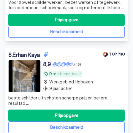
Voor zowel schilderwerken , bezet werken of tegelwerk,
tuin onderhoud, schoonmaak, kan u bij mij terecht. Ik help u
op een professionele manier.
Prijsopgave
Beschikbaarheid
8
.
Erhan Kaya
TOP PRO
8,9
(46)
Direct beschikbaar
local_offer
Werkgebied Hoboken
place
9 jaar actief
timelapse
beste schilder uıt schoten scherpe prıjzen betere
resultad …
Prijsopgave
Beschikbaarheid