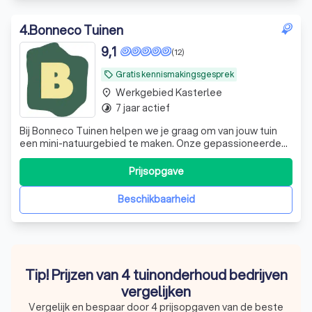
4
.
Bonneco Tuinen
9,1
(12)
Gratis kennismakingsgesprek
local_offer
Werkgebied Kasterlee
place
7 jaar actief
timelapse
Bij Bonneco Tuinen helpen we je graag om van jouw tuin
een mini-natuurgebied te maken. Onze gepassioneerde
tuinexperts staan klaar om samen met jou de perfecte
natuurtuin te ontwerpen, aan te leggen en te beheren. Wij
Prijsopgave
geloven dat jouw tuin een plek moet zijn waar je elke dag
kunt genieten van een va
Beschikbaarheid
Tip! Prijzen van 4 tuinonderhoud bedrijven
vergelijken
Vergelijk en bespaar door 4 prijsopgaven van de beste