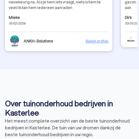
nauwkeurig na. Als je hem iets vraagt, niets is hem te
gazon. 
veel! Ik kan hem iedereen aanraden
aan
Mieke
Dirk
15/02/2026
03/01/20
ANKH-Solutions
Bekijk profiel
Over tuinonderhoud bedrijven in
Kasterlee
Het meest complete overzicht van de beste tuinonderhoud
bedrijven in Kasterlee. De tuin van uw dromen dankzij de
beste tuinonderhoud bedrijven in uw regio.