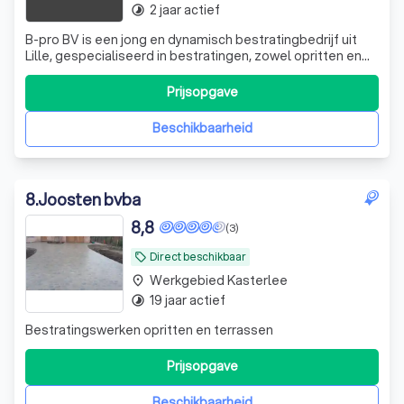
2 jaar actief
timelapse
B-pro BV is een jong en dynamisch bestratingbedrijf uit
Lille, gespecialiseerd in bestratingen, zowel opritten en
terrassen, riolering, maar ook grond en afbraakwerken
voeren wij uit. Met oog voor detail. Zowel voor aannemers
Prijsopgave
als particuliere klanten zorgt B-Pro BV voor een verzorgde
uitvoering van
Beschikbaarheid
8
.
Joosten bvba
8,8
(3)
Direct beschikbaar
local_offer
Werkgebied Kasterlee
place
19 jaar actief
timelapse
Bestratingswerken opritten en terrassen
Prijsopgave
Beschikbaarheid