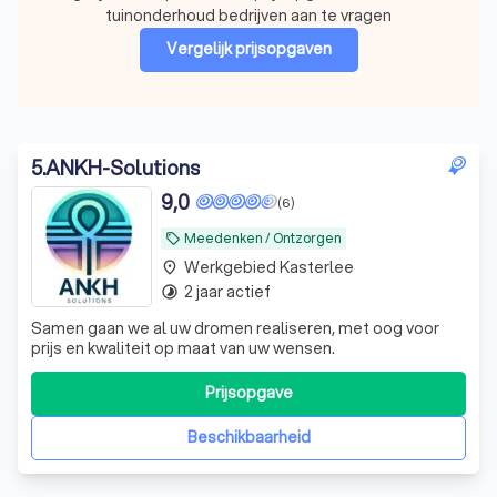
tuinonderhoud bedrijven aan te vragen
Vergelijk prijsopgaven
5
.
ANKH-Solutions
9,0
(6)
Meedenken / Ontzorgen
local_offer
Werkgebied Kasterlee
place
2 jaar actief
timelapse
Samen gaan we al uw dromen realiseren, met oog voor
prijs en kwaliteit op maat van uw wensen.
Prijsopgave
Beschikbaarheid