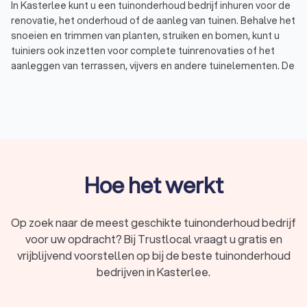
In Kasterlee kunt u een tuinonderhoud bedrijf inhuren voor de
renovatie, het onderhoud of de aanleg van tuinen. Behalve het
snoeien en trimmen van planten, struiken en bomen, kunt u
tuiniers ook inzetten voor complete tuinrenovaties of het
aanleggen van terrassen, vijvers en andere tuinelementen. De
tuinier die u inhuurt zal u van deskundig advies voorzien en
aangeven wat de mogelijkheden zijn.
Tuinontwerp: Elke mooie tuin heeft een goed
tuinontwerp nodig. Een tuinier of tuinarchitect zal kijken
naar uw wensen en naar de tuin zelf, wat er in de tuin
past en wat er mogelijk is. Vaak kunt u bij dit ontwerp ook
een beplantingsplan maken, waarin het aantal en de
soorten planten beschreven wordt.
Hoe het werkt
Tuinrenovatie: Bij een tuinrenovatie haalt de
tuinaannemer (een deel van) de tuin leeg en wordt de
tuin opnieuw ingericht. Een tuinrenovatie kan eenvoudig
Op zoek naar de meest geschikte tuinonderhoud bedrijf
zijn door nieuwe beplanting of bestrating aan te leggen,
voor uw opdracht? Bij Trustlocal vraagt u gratis en
maar ook ingrijpend waarbij de gehele tuin vernieuwd
vrijblijvend voorstellen op bij de beste tuinonderhoud
wordt.
bedrijven in Kasterlee.
Tuinaanleg: Bij tuinaanleg legt een tuinaannemer een
nieuwe tuin aan. Dit doet de tuinier vaak op basis van een
tuinontwerp, beplantingsplan en bestratingsplan.