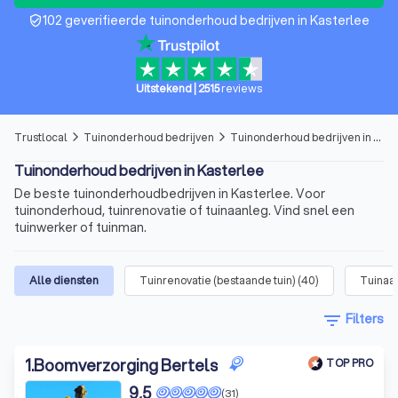
102 geverifieerde tuinonderhoud bedrijven in Kasterlee
verified_user
Uitstekend
|
2515
reviews
Trustlocal
Tuinonderhoud bedrijven
Tuinonderhoud bedrijven in Kasterlee
arrow_forward_ios
arrow_forward_ios
Tuinonderhoud bedrijven in Kasterlee
De beste tuinonderhoudbedrijven in Kasterlee. Voor
tuinonderhoud, tuinrenovatie of tuinaanleg. Vind snel een
tuinwerker of tuinman.
Alle diensten
Tuinrenovatie (bestaande tuin)
(
40
)
Tuinaan
filter_list
Filters
1
.
Boomverzorging Bertels
TOP PRO
9,5
(31)