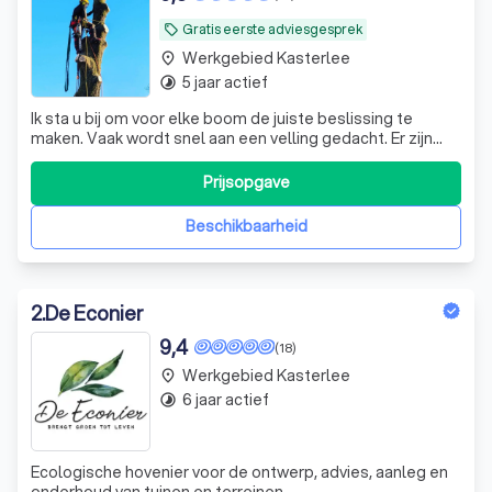
Gratis eerste adviesgesprek
local_offer
Werkgebied Kasterlee
place
5 jaar actief
timelapse
Ik sta u bij om voor elke boom de juiste beslissing te
maken. Vaak wordt snel aan een velling gedacht. Er zijn
echter veel alternatieven om uw boom te sparen, zodat u
er langer van kan genieten.
Prijsopgave
Beschikbaarheid
2
.
De Econier
9,4
(18)
Werkgebied Kasterlee
place
6 jaar actief
timelapse
Ecologische hovenier voor de ontwerp, advies, aanleg en
onderhoud van tuinen en terreinen.