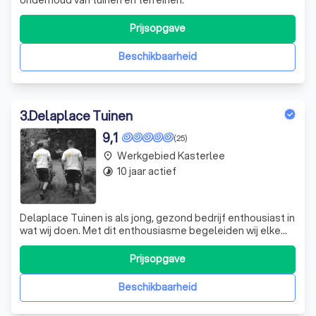
Prijsopgave
Beschikbaarheid
3
.
Delaplace Tuinen
9,1
(25)
Werkgebied Kasterlee
place
10 jaar actief
timelapse
Delaplace Tuinen is als jong, gezond bedrijf enthousiast in
wat wij doen. Met dit enthousiasme begeleiden wij elke
klant en hun project op een persoonlijke en deskundig
manier. Een groene ruimte creëren waarin het aangenaam
Prijsopgave
verblijven is, dat willen wij u bieden. Zowel kleine ingrepen
als totaalproj
Beschikbaarheid