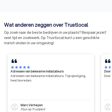
Wat anderen zeggen over Trustlocal
Op zoek naar de beste bedrijven in uw plaats? Bespaar jezelf
veel tijd en zoekwerk. Op Trustlocal kunt u een geschikte
match vinden in uw omgeving!
star
star
star
star
star
star
sta
Adressen van bekwame installateurs
Door 
Adressen van bekwame installateurs. Top opvolging,
Door 
heel tevreden.
Marc Verheyen
account_circle
account_circl
31 jul
op
Trustpilot