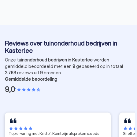
Reviews over tuinonderhoud bedrijven in
Kasterlee
Onze
tuinonderhoud bedrijven
in
Kasterlee
worden
gemiddeld beoordeeld met een
9
gebaseerd op in totaal
2.763
reviews uit
9
bronnen
Gemiddelde beoordeling
9,0
•
star
star
star
star
star_half
star
star
star
star
star
star
star
sta
Top ervaring met Kristof. Komt zijn afspraken steeds
Snelle 