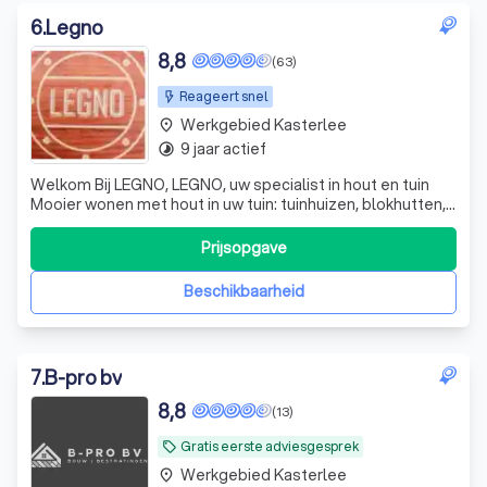
6
.
Legno
8,8
(63)
Reageert snel
Werkgebied Kasterlee
place
9 jaar actief
timelapse
Welkom Bij LEGNO, LEGNO, uw specialist in hout en tuin
Mooier wonen met hout in uw tuin: tuinhuizen, blokhutten,
carports, terrassen, tuinhout, omheining, tuinkantoor …
Bekijk onze werken of neem contact op voor een offerte.
Prijsopgave
Verschillende houtsoorten mogelijk Wilt u een terras in IP
of Thermowood, e
Beschikbaarheid
7
.
B-pro bv
8,8
(13)
Gratis eerste adviesgesprek
local_offer
Werkgebied Kasterlee
place