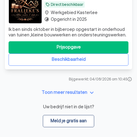
Direct beschikbaar
local_offer
Werkgebied Kasterlee
place
Opgericht in 2025
timelapse
Ik ben sinds oktober in bijberoep opgestart in onderhoud
van tuinen ,kleine bouwwerken en ondersteuningswerken.
Prijsopgave
Beschikbaarheid
Bijgewerkt: 04/08/2026 om 10:45
info
keyboard_arrow_down
Toon meer resultaten
Uw bedrijf niet in de lijst?
Meld je gratis aan