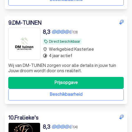
9
.
DM-TUINEN
8,3
(3)
Direct beschikbaar
local_offer
Werkgebied Kasterlee
place
4 jaar actief
timelapse
Wij van DM-TUINEN zorgen voor alle details in jouw tuin
Jouw droom wordt door ons realiteit.
Prijsopgave
Beschikbaarheid
10
.
Fralieke's
8,3
(4)