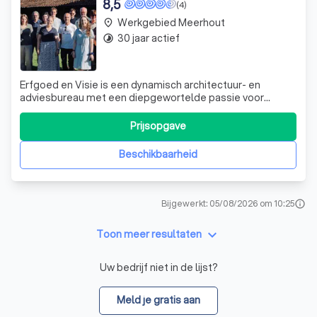
8,5
(4)
Werkgebied Meerhout
place
30 jaar actief
timelapse
Erfgoed en Visie is een dynamisch architectuur- en
adviesbureau met een diepgewortelde passie voor
erfgoed. Sinds onze oprichting hebben we ons
gespecialiseerd in restauratie- en erfgoedprojecten. We
Prijsopgave
streven naar een integrale monumentenzorg waarbij
erfgoed niet alleen wordt bewaard, onderhouden en
Beschikbaarheid
Bijgewerkt: 05/08/2026 om 10:25
info
keyboard_arrow_down
Toon meer resultaten
Uw bedrijf niet in de lijst?
Meld je gratis aan