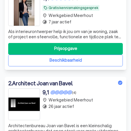
Gratis kennismakingsgesprek
local_offer
Werkgebied Meerhout
place
7 jaar actief
timelapse
Als interieurontwerper help ik jou om van je woning, zaak
of project een sfeervolle, functionele en tijdloze plek te
maken. Ik vertaal jouw woonwensen, stijl en
persoonlijkheid naar een concreet interieurconcept met
Prijsopgave
harmonie in kleuren, materialen, verlichting, meubels en
indeling. Mijn doel is om r
Beschikbaarheid
2
.
Architect Joan van Bavel
9,1
(4)
Werkgebied Meerhout
place
26 jaar actief
timelapse
Architectenbureau Joan van Bavel is een kleinschalig
architectenbureau dat open staat voor grote uitdagingen.