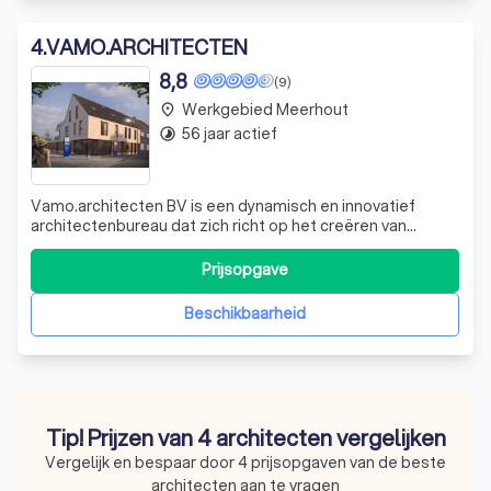
4
.
VAMO.ARCHITECTEN
8,8
(9)
Werkgebied Meerhout
place
56 jaar actief
timelapse
Vamo.architecten BV is een dynamisch en innovatief
architectenbureau dat zich richt op het creëren van
ruimtelijke en praktische ontwerpen. Ons team bestaat uit
drie ervaren architecten, Esther, Inès en Michelle, die elk
Prijsopgave
hun eigen expertise inbrengen en elkaar perfect
aanvullen. We zijn in 2014 gest
Beschikbaarheid
Tip! Prijzen van 4 architecten vergelijken
Vergelijk en bespaar door 4 prijsopgaven van de beste
architecten aan te vragen