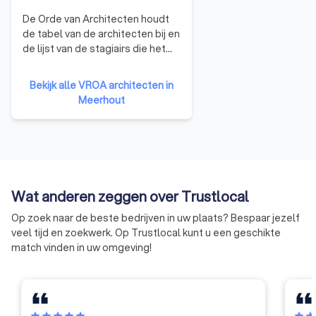
De Orde van Architecten houdt
de tabel van de architecten bij en
de lijst van de stagiairs die het
beroep van architect mogen
uitoefenen. De Orde maakt het
Bekijk alle VROA architecten in
stagereglement op en waakt
Meerhout
over de kwaliteit de stages. Ze
houdt onder meer ook het
register van dienstverrichters bij
voor onderdanen van Europese
lidstaten die in België tijdelijk en
incidenteel het beroep van
Wat anderen zeggen over Trustlocal
architect uitoefenen en
controleert eveneens of niet-
Op zoek naar de beste bedrijven in uw plaats? Bespaar jezelf
Belgische onderdanen aan de
veel tijd en zoekwerk. Op Trustlocal kunt u een geschikte
voorwaarden voldoen om in
match vinden in uw omgeving!
België opgenomen te worden op
de Lijst der stagiairs. Daarnaast
adviseert de Orde over
aanvragen van niet-Europese
architecten om toelating te