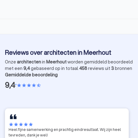
Reviews over architecten in Meerhout
Onze
architecten
in
Meerhout
worden gemiddeld beoordeeld
met een
9,4
gebaseerd op in totaal
458
reviews uit
3
bronnen
Gemiddelde beoordeling
9,4
•
star
star
star
star
star_half
star
star
star
star
star
Heel fijne samenwerking en prachtig eindresultaat. Wij zijn heel
tevreden, dank je wel!