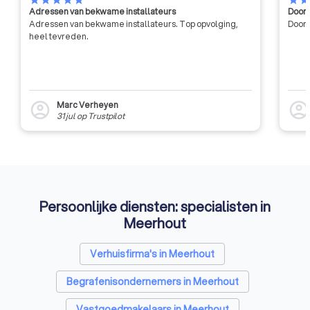
star
star
star
star
star
star
sta
Adressen van bekwame installateurs
Door 
krijgen voor de uitoefening van
Adressen van bekwame installateurs. Top opvolging,
Door 
het beroep van architect in
heel tevreden.
België.
Marc Verheyen
account_circle
account_circl
31 jul
op
Trustpilot
Persoonlijke diensten: specialisten in
Meerhout
Verhuisfirma's in Meerhout
Begrafenisondernemers in Meerhout
Vastgoedmakelaars in Meerhout