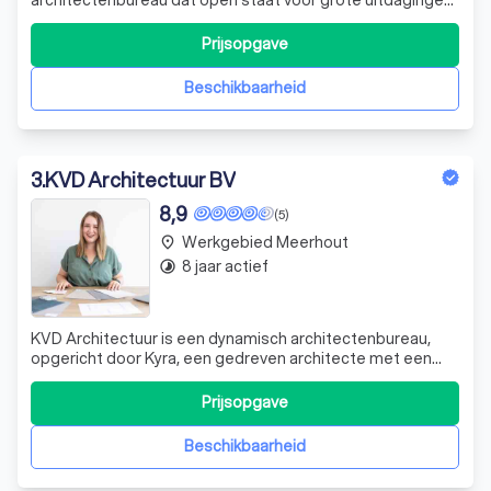
Een persoonlijke aanpak van uw bouwproject staat bij ons
centraal.
Prijsopgave
Beschikbaarheid
3
.
KVD Architectuur BV
8,9
(5)
Werkgebied Meerhout
place
8 jaar actief
timelapse
KVD Architectuur is een dynamisch architectenbureau,
opgericht door Kyra, een gedreven architecte met een
passie voor totaalprojecten. Na haar masteropleidingen
Interieurarchitectuur en Architectuur aan de universiteit
Prijsopgave
van Antwerpen, heeft Kyra haar droom waargemaakt en in
2018 haar eigen bureau opg
Beschikbaarheid