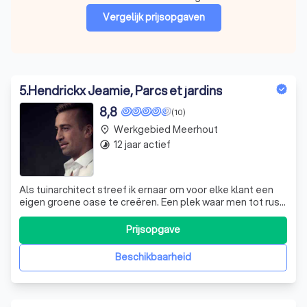
Vergelijk prijsopgaven
5
.
Hendrickx Jeamie, Parcs et jardins
8,8
(10)
Werkgebied Meerhout
place
12 jaar actief
timelapse
Als tuinarchitect streef ik ernaar om voor elke klant een
eigen groene oase te creëren. Een plek waar men tot rust
kan komen in deze drukke tijden. Het plezier van het zien
van vlinders en vogels in de tuin is iets waar ik mijn klanten
Prijsopgave
graag van laat genieten. Of het nu gaat om het omtoveren
van een
Beschikbaarheid