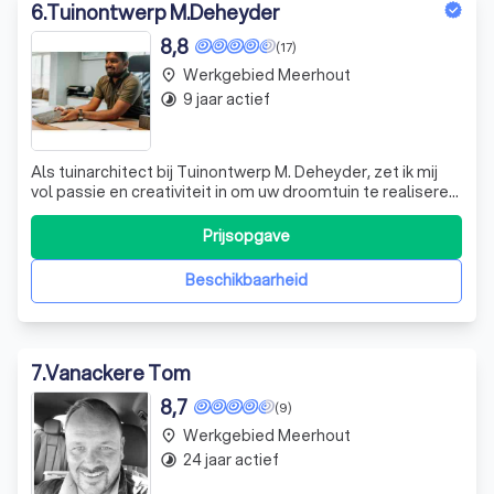
6
.
Tuinontwerp M.Deheyder
8,8
(17)
Werkgebied Meerhout
place
9 jaar actief
timelapse
Als tuinarchitect bij Tuinontwerp M. Deheyder, zet ik mij
vol passie en creativiteit in om uw droomtuin te realiseren.
Mijn naam is Malaka, maar u mag mij gerust Mal noemen. Ik
ben geboren in Sri Lanka en opgegroeid in een Kempisch
Prijsopgave
gezin met een boomkwekerij. Mijn liefde voor architectuur
en onderne
Beschikbaarheid
7
.
Vanackere Tom
8,7
(9)
Werkgebied Meerhout
place
24 jaar actief
timelapse