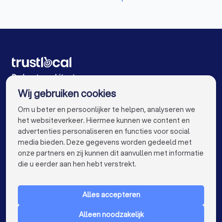
Architecten in Wijnegem
Architecten in Antwerpen
Architecten in Gent
Architecten in Brugge
Architecten in Leuven
Architecten in Aalst
Architecten in Mechelen
Architecten in Kortrijk
De beste architecten voor u
Wij gebruiken cookies
Architecten in Hasselt
Architecten in Sint-Niklaas
info@trustlocal.be
Om u beter en persoonlijker te helpen, analyseren we
Architecten in Genk
Architecten in Roeselare
het websiteverkeer. Hiermee kunnen we content en
advertenties personaliseren en functies voor social
Architecten in Beveren
media bieden. Deze gegevens worden gedeeld met
onze partners en zij kunnen dit aanvullen met informatie
Architecten in Dendermonde
keyboard_arrow_down
VOOR PARTICULIEREN
die u eerder aan hen hebt verstrekt.
Architecten in Beringen
Architecten in Dilbeek
keyboard_arrow_down
VOOR BEDRIJVEN
Architecten in Heist-op-den-Berg
Alles accepteren
keyboard_arrow_down
OVER TRUSTLOCAL
Architecten in Sint-Truiden
Architecten in Lokeren
Alleen noodzakelijk
LAND