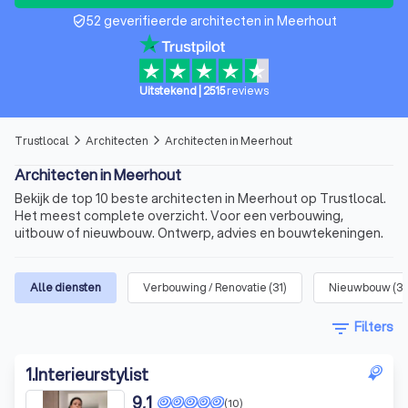
52 geverifieerde architecten in Meerhout
verified_user
Uitstekend
|
2515
reviews
Trustlocal
Architecten
Architecten in Meerhout
arrow_forward_ios
arrow_forward_ios
Architecten in Meerhout
Bekijk de top 10 beste architecten in Meerhout op Trustlocal.
Het meest complete overzicht. Voor een verbouwing,
uitbouw of nieuwbouw. Ontwerp, advies en bouwtekeningen.
Alle diensten
Verbouwing / Renovatie
(
31
)
Nieuwbouw
(
31
filter_list
Filters
1
.
Interieurstylist
9,1
(10)