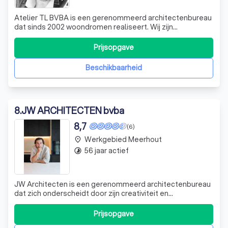
Atelier TL BVBA is een gerenommeerd architectenbureau
dat sinds 2002 woondromen realiseert. Wij zijn
gespecialiseerd in het ontwerpen van hedendaagse
architectuuroplossingen die voldoen aan specifieke
Prijsopgave
eisen. Onze focus ligt op het creëren van gebouwen met
een duidelijke meerwaarde, elk met een zeer
Beschikbaarheid
8
.
JW ARCHITECTEN bvba
8,7
(6)
Werkgebied Meerhout
place
56 jaar actief
timelapse
JW Architecten is een gerenommeerd architectenbureau
dat zich onderscheidt door zijn creativiteit en
vakmanschap. Wij zijn gespecialiseerd in het ontwerpen
en realiseren van zowel nieuwbouwprojecten als
Prijsopgave
renovaties en verbouwingen. Onze projecten variëren van