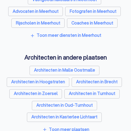
Advocaten in Meerhout
Fotografen in Meerhout
Rijscholen in Meerhout
Coaches in Meerhout
Psychologen in Meerhout
Toon meer diensten in Meerhout
add
Relatietherapeut in Meerhout
Architecten in andere plaatsen
Reisbureaus in Meerhout
Personal trainers in Meerhout
Architecten in Malle Oostmalle
Architecten in Hoogstraten
Architecten in Brecht
Architecten in Zoersel
Architecten in Turnhout
Architecten in Oud-Turnhout
Architecten in Kasterlee Lichtaart
Architecten in Grobbendonk
Architecten in Schilde
Toon meer plaatsen
add