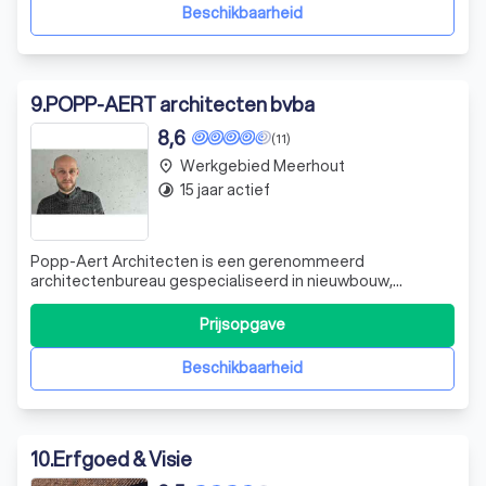
eengezinswoningen tot appartementsgebouwe
Beschikbaarheid
9
.
POPP-AERT architecten bvba
8,6
(11)
Werkgebied Meerhout
place
15 jaar actief
timelapse
Popp-Aert Architecten is een gerenommeerd
architectenbureau gespecialiseerd in nieuwbouw,
verbouwingen, interieurinrichting en meubeldesign. Wij zijn
gepassioneerd door hedendaagse architectuur en
Prijsopgave
streven naar een persoonlijke aanpak om uw
droomproject vorm te geven. Onze expertise ligt in het
Beschikbaarheid
creër
10
.
Erfgoed & Visie