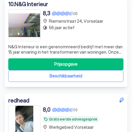
10
.
N&G Interieur
8,3
(2)
Riemenstraat 24, Vorselaar
place
56 jaar actief
timelapse
N&G Interieur is een gerenommeerd bedrijf met meer dan
15 jaar ervaring in het transformeren van woningen. Onze
expertise ligt in het volledig inrichten en renoveren van uw
woning, waarbij we alles verzorgen van vloeren en
Prijsopgave
plafonds tot gyproc en op maat gemaakte kasten. Het
unieke aan onze dienstver
Beschikbaarheid
redhead
8,0
(1)
Gratis eerste adviesgesprek
local_offer
Werkgebied Vorselaar
place