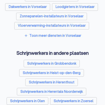
Dakwerkers in Vorselaar
Loodgieters in Vorselaar
Zonnepanelen-installateurs in Vorselaar
Vloerverwarming-installateurs in Vorselaar
Airco installateurs in Vorselaar
Toon meer diensten in Vorselaar
add
Ramen en deuren specialisten in Vorselaar
Schrijnwerkers in andere plaatsen
Laadpaal installateurs in Vorselaar
Zonwering specialisten in Vorselaar
Schrijnwerkers in Grobbendonk
Warmtepomp installateurs in Vorselaar
Schrijnwerkers in Heist-op-den-Berg
Badkamer installateurs in Vorselaar
Schrijnwerkers in Herenthout
Glashandels in Vorselaar
Schrijnwerkers in Herentals Noorderwijk
EPC-keurders in Vorselaar
Schrijnwerkers in Olen
Schrijnwerkers in Zoersel