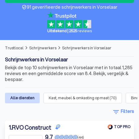
91 geverifieerde schrijnwerkers in Vorselaar
verified_user
Uitstekend
|
2525
reviews
Trustlocal
Schrijnwerkers
Schrijnwerkers in Vorselaar
arrow_forward_ios
arrow_forward_ios
Schrijnwerkers in Vorselaar
Bekijk de top 10 schrijnwerkers in Vorselaar met in totaal 1,285
reviews en een gemiddelde score van 8.4. Bekijk, vergelijk &
bespaar.
Alle diensten
Kast, meubel & omkasting op maat
(
70
)
Binn
filter_list
Filters
1
.
RVO Construct
TOP PRO
9,7
(44)