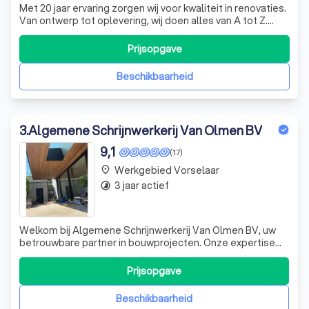
Met 20 jaar ervaring zorgen wij voor kwaliteit in renovaties.
Van ontwerp tot oplevering, wij doen alles van A tot Z.
Binnen de 48 uur na het bezoek ontvangt u een
gedetailleerde offerte.
Prijsopgave
Beschikbaarheid
3
.
Algemene Schrijnwerkerij Van Olmen BV
9,1
(17)
Werkgebied Vorselaar
place
3 jaar actief
timelapse
Welkom bij Algemene Schrijnwerkerij Van Olmen BV, uw
betrouwbare partner in bouwprojecten. Onze expertise
ligt in het ontwerpen en vervaardigen van tuinhuizen,
carports, gevelbekleding en buitenschrijnwerk. Met onze
Prijsopgave
jarenlange ervaring en vakmanschap, creëren we
hoogwaardige houten constructies die
Beschikbaarheid