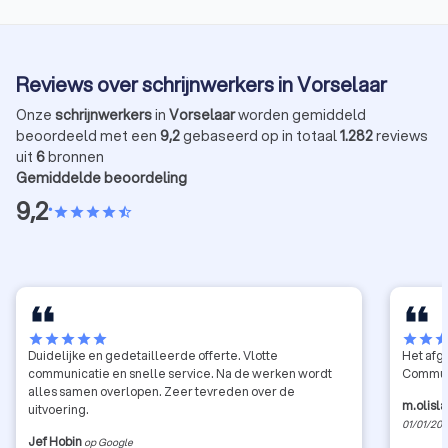
Reviews over schrijnwerkers in Vorselaar
Onze
schrijnwerkers
in
Vorselaar
worden gemiddeld
beoordeeld met een
9,2
gebaseerd op in totaal
1.282
reviews
uit
6
bronnen
Gemiddelde beoordeling
9,2
•
star
star
star
star
star_half
star
star
star
star
star
star
star
sta
Duidelijke en gedetailleerde offerte. Vlotte
Het afg
communicatie en snelle service. Na de werken wordt
Communi
alles samen overlopen. Zeer tevreden over de
m.olisl
uitvoering.
01/01/20
Jef Hobin
op Google