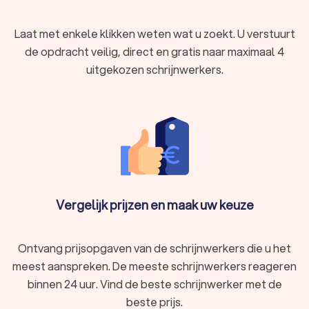
Laat met enkele klikken weten wat u zoekt. U verstuurt
Waarom kiezen voor een schrijnwerker in
de opdracht veilig, direct en gratis naar maximaal 4
Vorselaar?
uitgekozen schrijnwerkers.
Het inschakelen van een schrijnwerker in Vorselaar en
omgeving heeft meerdere voordelen:
Directe communicatie:
Heldere afspraken dankzij korte
communicatielijnen met lokale experts.
Lokale kennis:
Inzicht in lokale bouwvoorschriften en de
beschikbaarheid van materialen.
Duurzaamheid:
Een kleinere ecologische voetafdruk
door beperkte reistijden.
Vergelijk prijzen en maak uw keuze
Vergelijk schrijnwerkers in de buurt
Met Trustlocal vindt u eenvoudig de perfecte schrijnwerker
Ontvang prijsopgaven van de schrijnwerkers die u het
voor uw project. Vergelijk offertes, lees reviews, en maak een
meest aanspreken. De meeste schrijnwerkers reageren
geïnformeerde keuze die kwaliteit en betrouwbaarheid
garandeert. Start uw zoektocht op Trustlocal en zet de
binnen 24 uur. Vind de beste schrijnwerker met de
eerste stap naar de realisatie van uw droomproject in
beste prijs.