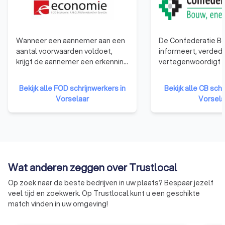
Wanneer een aannemer aan een
De Confederatie Bo
aantal voorwaarden voldoet,
informeert, verdedi
krijgt de aannemer een erkenning
vertegenwoordigt a
van de bevoegde regionale
bouwbedrijven. Van
minister op advies van de
éénmanszaken tot 
Bekijk alle FOD schrijnwerkers in
Bekijk alle CB schr
federale erkenningscommissie.
bedrijven. De organ
Vorselaar
Vorsela
De erkenning geeft aan de
vertegenwoordigt 
aanbestedende overheden het
ondernemingen uit 
nodige vertrouwen voor een
goede en degelijke uitvoering
van de werken. De erkenning is,
met andere woorden, een
Wat anderen zeggen over Trustlocal
kwaliteitslabel.
Op zoek naar de beste bedrijven in uw plaats? Bespaar jezelf
veel tijd en zoekwerk. Op Trustlocal kunt u een geschikte
match vinden in uw omgeving!