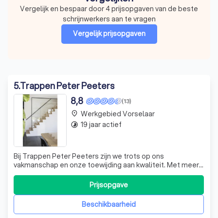
Vergelijk en bespaar door 4 prijsopgaven van de beste
schrijnwerkers aan te vragen
Vergelijk prijsopgaven
5
.
Trappen Peter Peeters
8,8
(13)
Werkgebied Vorselaar
place
19 jaar actief
timelapse
Bij Trappen Peter Peeters zijn we trots op ons
vakmanschap en onze toewijding aan kwaliteit. Met meer
dan 20 jaar ervaring in de branche, hebben we ons
gespecialiseerd in het ontwerpen en vervaardigen van
Prijsopgave
ambachtelijke trappen die perfect passen bij uw interieur.
Onze trappen zijn niet alleen functi
Beschikbaarheid