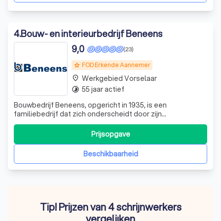
4
.
Bouw- en interieurbedrijf Beneens
9,0
(23)
FOD Erkende Aannemer
grade
Werkgebied Vorselaar
place
55 jaar actief
timelapse
Bouwbedrijf Beneens, opgericht in 1935, is een
familiebedrijf dat zich onderscheidt door zijn
vakmanschap en persoonlijke benadering. Met een rijke
geschiedenis en een toekomstgerichte visie, hebben we
Prijsopgave
ons ontwikkeld tot een toonaangevende speler in de
bouwsector. Onze expertise omvat alle aspecten
Beschikbaarheid
Tip! Prijzen van 4 schrijnwerkers
vergelijken