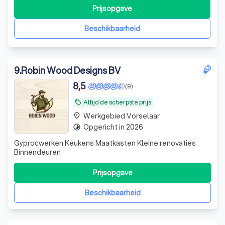
en schuiframen. In eigen atelier wordt alles perfect op
Prijsopgave
maat gemaakt. Met kwalitatieve materialen,
gecontroleerde arbeidsprocessen
Beschikbaarheid
9
.
Robin Wood Designs BV
8,5
(9)
Altijd de scherpste prijs
local_offer
Werkgebied Vorselaar
place
Opgericht in 2026
timelapse
Gyprocwerken Keukens Maatkasten Kleine renovaties
Binnendeuren
Prijsopgave
Beschikbaarheid