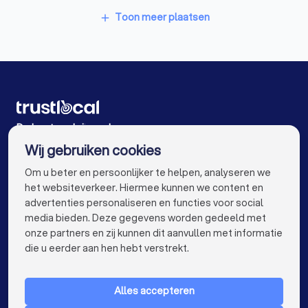
Klusjesmannen in Vorselaar
Schrijnwerkers in Lille Gierle
Toon meer plaatsen
add
Schrijnwerkers in Kasterlee Lichtaart
Schrijnwerkers in Malle Oostmalle
Schrijnwerkers in Schilde
Schrijnwerkers in Antwerpen
De beste schrijnwerkers voor u
Wij gebruiken cookies
Schrijnwerkers in Gent
Schrijnwerkers in Brugge
info@trustlocal.be
Om u beter en persoonlijker te helpen, analyseren we
Schrijnwerkers in Leuven
Schrijnwerkers in Aalst
het websiteverkeer. Hiermee kunnen we content en
advertenties personaliseren en functies voor social
Schrijnwerkers in Mechelen
media bieden. Deze gegevens worden gedeeld met
onze partners en zij kunnen dit aanvullen met informatie
Schrijnwerkers in Kortrijk
Schrijnwerkers in Hasselt
keyboard_arrow_down
VOOR PARTICULIEREN
die u eerder aan hen hebt verstrekt.
Schrijnwerkers in Sint-Niklaas
keyboard_arrow_down
VOOR BEDRIJVEN
Schrijnwerkers in Genk
Schrijnwerkers in Roeselare
Alles accepteren
keyboard_arrow_down
OVER TRUSTLOCAL