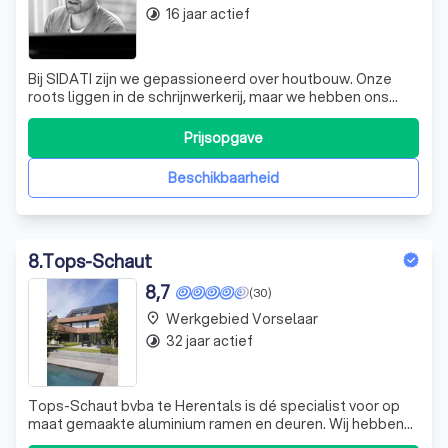
16 jaar actief
timelapse
Bij SIDATI zijn we gepassioneerd over houtbouw. Onze
roots liggen in de schrijnwerkerij, maar we hebben ons
gespecialiseerd in houtstructuur, dakbedekking en
inblaasisolatie. We zijn een team van enthousiaste
Prijsopgave
professionals die streven naar structuur, rust en harmonie
in alles wat we doen. Dit vertaa
Beschikbaarheid
8
.
Tops-Schaut
8,7
(30)
Werkgebied Vorselaar
place
32 jaar actief
timelapse
Tops-Schaut bvba te Herentals is dé specialist voor op
maat gemaakte aluminium ramen en deuren. Wij hebben
ons de voorbije jaren gespecialiseerd in alu ramen, deuren