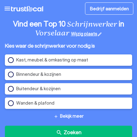
menu
Bedrijf aanmelden
Vind een Top 10
in
Schrijnwerker
Vorselaar
Wijzig plaats
edit
Kies waar de schrijnwerker voor nodig is
Kast, meubel & omkasting op maat
Binnendeur & kozijnen
Buitendeur & kozijnen
Wanden & plafond
Bekijk meer
add
Zoeken
search