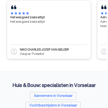
star
star
star
star
star
star
sta
Het was goed zoals altijd
Adres
Het was goed zoals altijd
Adres
heel 
NIKO CHARLES JOZEF VAN GELDER
account_circle
account_circl
3 aug
op
Trustpilot
Huis & Bouw: specialisten in Vorselaar
Aannemers in Vorselaar
Vochtbestrijders in Vorselaar