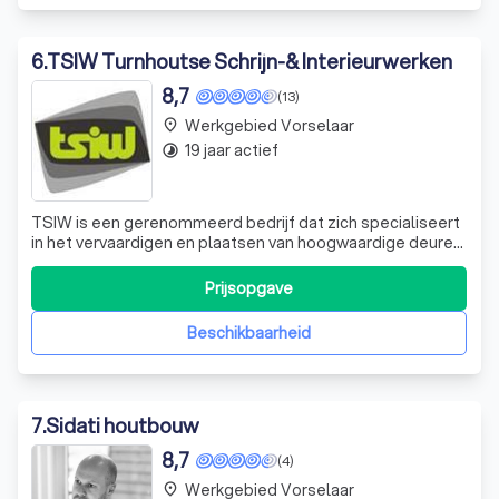
6
.
TSIW Turnhoutse Schrijn-& Interieurwerken
8,7
(13)
Werkgebied Vorselaar
place
19 jaar actief
timelapse
TSIW is een gerenommeerd bedrijf dat zich specialiseert
in het vervaardigen en plaatsen van hoogwaardige deuren
en ramen. Onze producten worden gemaakt van de beste
materialen en geplaatst volgens de strengste normen
Prijsopgave
door ervaren vakmensen. We zijn trots op onze erkenning
als officiële plaatser van
Beschikbaarheid
7
.
Sidati houtbouw
8,7
(4)
Werkgebied Vorselaar
place