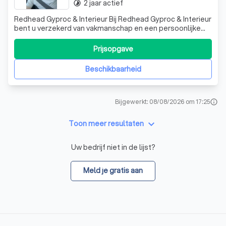
2 jaar actief
timelapse
Redhead Gyproc & Interieur Bij Redhead Gyproc & Interieur
bent u verzekerd van vakmanschap en een persoonlijke
aanpak. Als zelfwerkend aannemer ben ik zelf altijd
aanwezig op de werf en werk ik actief mee aan elk project.
Prijsopgave
Zo bent u zeker van een nauwkeurige opvolging, duidelijke
communicatie en een
Beschikbaarheid
Bijgewerkt: 08/08/2026 om 17:25
info
keyboard_arrow_down
Toon meer resultaten
Uw bedrijf niet in de lijst?
Meld je gratis aan