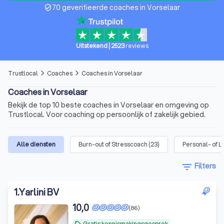
70 geverifieerde coaches in Vorselaar
verified_user
Uitstekend
|
2523
reviews
Trustlocal
Coaches
Coaches in Vorselaar
arrow_forward_ios
arrow_forward_ios
Coaches in Vorselaar
Bekijk de top 10 beste coaches in Vorselaar en omgeving op
Trustlocal. Voor coaching op persoonlijk of zakelijk gebied.
Alle diensten
Burn-out of Stresscoach
(
23
)
Personal- of L
filter_list
Filters
1
.
Yarlini BV
10,0
(86)
Gratis kennismakingsgesprek
local_offer