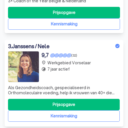
3× Coach of the Year België & Nederland
Prijsopgave
Kennismaking
3
.
Janssens / Nele
9,7
(32)
Werkgebied Vorselaar
place
7 jaar actief
timelapse
Als Gezondheidscoach, gespecialiseerd in
Orthomoleculaire voeding, help ik vrouwen van 40+ die
graag willen afvallen, zich energieker voelen en
klachtenvrij leven.
Prijsopgave
Kennismaking