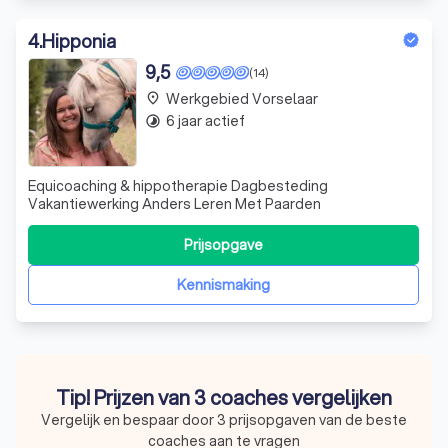
4
.
Hipponia
9,5
(14)
Werkgebied Vorselaar
place
6 jaar actief
timelapse
Equicoaching & hippotherapie Dagbesteding
Vakantiewerking Anders Leren Met Paarden
Prijsopgave
Kennismaking
Tip! Prijzen van 3 coaches vergelijken
Vergelijk en bespaar door 3 prijsopgaven van de beste
coaches aan te vragen