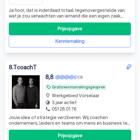
Ja hoor, dat is inderdaad totaal tegenovergestelde van
wat je zou verwachten van iemand die een eigen zaak
gestart is met als doel ‘mensen begeleiden naar mentale
en fysieke balans’. Gedreven door mijn studies,
Prijsopgave
engageerde ik me jarenlang als zelfstandig freelance
boekhouder voor een accountancykant
Kennismaking
8
.
TcoachT
8,8
(3)
Gratis kennismakingsgesprek
local_offer
Werkgebied Vorselaar
place
3 jaar actief
timelapse
051 28 01 76
phone
Jouw idee of strategie verzilveren. Wij coachen
ondernemers, leiders en teams om mens en business te
verbinden. Voor leiderschap met impact op basis van
verbinding en resultaten die blijven plakken.
Prijsopgave