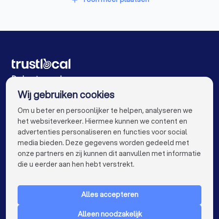
Coaches in Wommelgem
Coaches in Antwerpen
Coaches in Gent
Coaches in Brugge
Coaches in Leuven
Coaches in Aalst
Coaches in Mechelen
Coaches in Kortrijk
De beste coaches voor u
Wij gebruiken cookies
Coaches in Hasselt
Coaches in Sint-Niklaas
info@trustlocal.be
Om u beter en persoonlijker te helpen, analyseren we
Coaches in Genk
Coaches in Roeselare
het websiteverkeer. Hiermee kunnen we content en
advertenties personaliseren en functies voor social
Coaches in Beveren
Coaches in Dendermonde
media bieden. Deze gegevens worden gedeeld met
onze partners en zij kunnen dit aanvullen met informatie
Coaches in Beringen
Coaches in Turnhout
keyboard_arrow_down
VOOR PARTICULIEREN
die u eerder aan hen hebt verstrekt.
Coaches in Dilbeek
Coaches in Sint-Truiden
keyboard_arrow_down
VOOR BEDRIJVEN
Coaches in Lokeren
Coaches in Brasschaat
Alles accepteren
keyboard_arrow_down
OVER TRUSTLOCAL
Coaches in de buurt
Alleen noodzakelijk
LAND