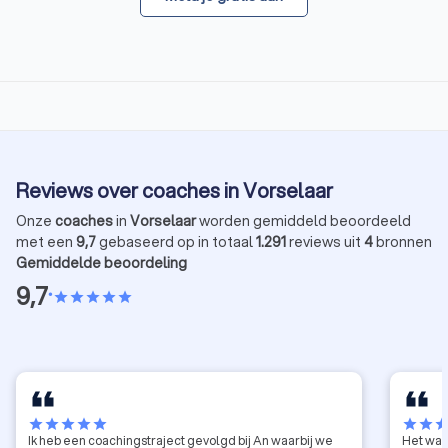
Reviews over coaches in Vorselaar
Onze
coaches
in
Vorselaar
worden gemiddeld beoordeeld
met een
9,7
gebaseerd op in totaal
1.291
reviews uit
4
bronnen
Gemiddelde beoordeling
9,7
•
star
star
star
star
star
star
star
star
star
star
star
star
sta
Ik heb een coachingstraject gevolgd bij An waarbij we
Het was