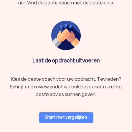
uur. Vind de beste coach met de beste prijs.
coaches in Vorselaar hebben een gemiddelde Trustlocal-
score van 8.7. Welke coach u ook kiest, via Trustlocal krijgt u
direct inzicht in de beste coaches voor uw situatie. We kunnen
u ook helpen door direct prijsopgaven aan te vragen bij
verschillende coaches. Zo kunt u eenvoudig de tarieven
vergelijken en de coach kiezen die het beste bij u past.
Laat de opdracht uitvoeren
Kies de beste coach voor uw opdracht. Tevreden?
Schrijf een review zodat we ook bezoekers na u het
beste advies kunnen geven.
Start met vergelijken