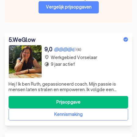
Vergelijk prijsopgaven
5
.
WeGlow
9,0
(6)
Werkgebied Vorselaar
place
9 jaar actief
timelapse
Hej ! Ik ben Ruth, gepassioneerd coach. Mijn passie is
mensen laten stralen en empoweren. Ik volgde een
erkende opleiding tot Professional Coach en Burnout
Coach, behaalde een Master in Systemisch Coaching en
Prijsopgave
ben een erkend VDAB loopbaancoach. Sinds augustus
2022 ben ik tevens bedrijfscoach en tr
Kennismaking