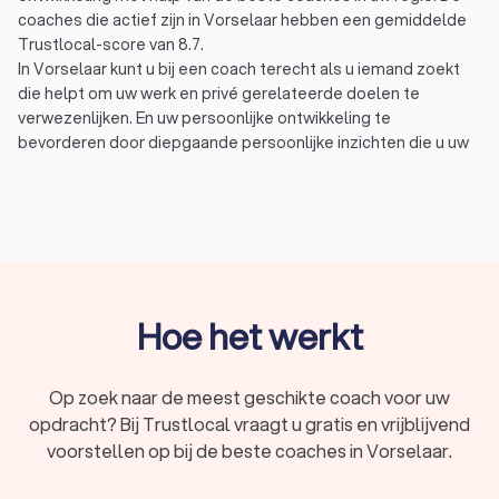
coaches die actief zijn in Vorselaar hebben een gemiddelde
Trustlocal-score van 8.7.
In Vorselaar kunt u bij een coach terecht als u iemand zoekt
die helpt om uw werk en privé gerelateerde doelen te
verwezenlijken. En uw persoonlijke ontwikkeling te
bevorderen door diepgaande persoonlijke inzichten die u uw
leven lang kunt inzetten. Tijdens de één op één coaching
worden er uiteenlopende vraagstukken behandeld, vaak
voorkomende onderwerpen zijn:
Burn-out / stress coach: bestemd voor hen die beter
met stress om willen kunnen gaan of minder stress
willen ervaren. En voor het voorkomen of sneller
herstellen van een burn-out.
Personal / life coach: een life coach of personal coach
Hoe het werkt
helpt u het leven te leiden zoals u dat wilt. De coach
helpt u inzicht in uzelf te krijgen, in uw echte drijfveren,
behoeften en kwaliteiten. Met deze inzichten en nieuwe
Op zoek naar de meest geschikte coach voor uw
vaardigheden kunt u uw doelen verwezenlijken.
opdracht? Bij Trustlocal vraagt u gratis en vrijblijvend
Budget / financial coach: helpt mensen die hun
voorstellen op bij de beste coaches in Vorselaar.
financiële huishouding goed op orde te krijgen.
Gezinscoach / kindercoach: een gezinscoach staat