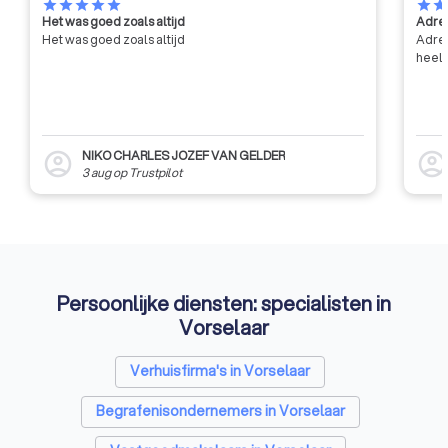
opleverde, die officieel door ICF
star
star
star
star
star
star
sta
Het was goed zoals altijd
Adres
op wereldniveau werd bevestigd
Het was goed zoals altijd
Adres
in 2010 door de toekenning van
heel 
de Chartered Chapter voor ICF
Belgium.
NIKO CHARLES JOZEF VAN GELDER
account_circle
account_circl
3 aug
op
Trustpilot
Persoonlijke diensten: specialisten in
Vorselaar
Verhuisfirma's in Vorselaar
Begrafenisondernemers in Vorselaar