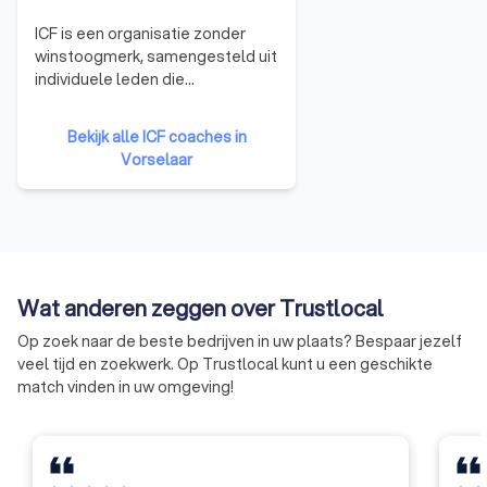
ICF is een organisatie zonder
winstoogmerk, samengesteld uit
individuele leden die
professionals zijn, afkomstig uit
de ganse wereld en die optreden
Bekijk alle ICF coaches in
als coach in het zakelijke of privé
Vorselaar
leven. ICF is op dit ogenblik de
grootste organisatie voor
coaches ter wereld. Zo telt deze
organisatie maar liefst meer dan
30.000 leden, afkomstig uit meer
dan 132 landen en gegroepeerd
Wat anderen zeggen over Trustlocal
in meer dan 165 afdelingen. Meer
dan 23.000 leden zijn
Op zoek naar de beste bedrijven in uw plaats? Bespaar jezelf
gecertificeerde coaches. In 2006
veel tijd en zoekwerk. Op Trustlocal kunt u een geschikte
werd ICF Belgium verkozen om
match vinden in uw omgeving!
de « European Coaching
Conference » te organiseren,
wat ICF Belgium een
internationale erkenning