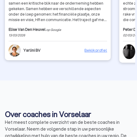
samen een kritische blik naar de onderneming hebben
echte za
gekeken. Samen hebben we verschillende aspecten
stroomversnellin
onder de loep genomen: het financiële plaatje, onze
rake vr
missie en visie, HR en communicatie. Het traject gaf me
die com
waardevolle inzichten en concrete handvaten om
strategi
Elise Van Den Heuvel
Peter D
op Google
verder te groeien als bedrijf. De begeleiding was
daardoo
13/03/2026
02/03/20
professioneel, eerlijk en tegelijk heel motiverend.
ik connectie
Zeker een aanrader voor ondernemers die even willen
vooruit 
stilstaan bij hun werking en hun bedrijf naar een hoger
Yarlini BV
Bekijk profiel
niveau willen tillen.
Over coaches in Vorselaar
Het meest complete overzicht van de beste coaches in
Vorselaar. Neem de volgende stap in uw persoonlijke
ontwikkeling met hulp van de beste coaches in uw regio. De