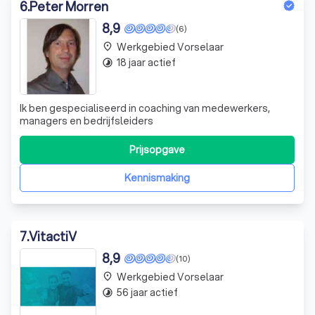
6
.
Peter Morren
8,9
(6)
Werkgebied Vorselaar
place
18 jaar actief
timelapse
Ik ben gespecialiseerd in coaching van medewerkers,
managers en bedrijfsleiders
Prijsopgave
Kennismaking
7
.
VitactiV
8,9
(10)
Werkgebied Vorselaar
place
56 jaar actief
timelapse