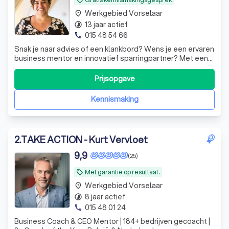
Werkgebied Vorselaar
place
13 jaar actief
timelapse
015 48 54 66
phone
Snak je naar advies of een klankbord? Wens je een ervaren
business mentor en innovatief sparringpartner? Met een
directe no-nonsense aanpak gaan we samen voor
keiharde resultaten. Let's meet!
Prijsopgave
Kennismaking
2
.
TAKE ACTION - Kurt Vervloet
9,9
(25)
Met garantie op resultaat.
local_offer
Werkgebied Vorselaar
place
8 jaar actief
timelapse
015 48 01 24
phone
Business Coach & CEO Mentor | 184+ bedrijven gecoacht |