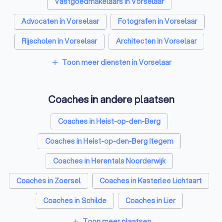
Vastgoedmakelaars in Vorselaar
Advocaten in Vorselaar
Fotografen in Vorselaar
Rijscholen in Vorselaar
Architecten in Vorselaar
Psychologen in Vorselaar
Toon meer diensten in Vorselaar
add
Relatietherapeut in Vorselaar
Coaches in andere plaatsen
Reisbureaus in Vorselaar
Personal trainers in Vorselaar
Coaches in Heist-op-den-Berg
Coaches in Heist-op-den-Berg Itegem
Coaches in Herentals Noorderwijk
Coaches in Zoersel
Coaches in Kasterlee Lichtaart
Coaches in Schilde
Coaches in Lier
Coaches in Westerlo
Coaches in Geel
Toon meer plaatsen
add