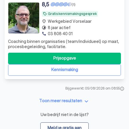
8,5
(1)
Gratis kennismakingsgesprek
local_offer
Werkgebied Vorselaar
place
8 jaar actief
timelapse
03 808 40 01
phone
Coaching binnen organisaties (team/individueel) op maat,
procesbegeleiding, facilitatie.
Prijsopgave
Kennismaking
Bijgewerkt: 05/08/2026 om 08:55
info
keyboard_arrow_down
Toon meer resultaten
Uw bedrijf niet in de lijst?
Meld je gratis aan