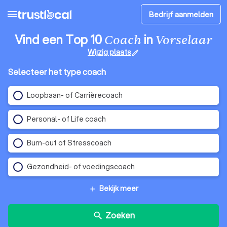
menu
Bedrijf aanmelden
Vind een Top 10
in
Coach
Vorselaar
Wijzig plaats
edit
Selecteer het type coach
Loopbaan- of Carrièrecoach
Personal- of Life coach
Burn-out of Stresscoach
Gezondheid- of voedingscoach
Bekijk meer
add
Zoeken
search