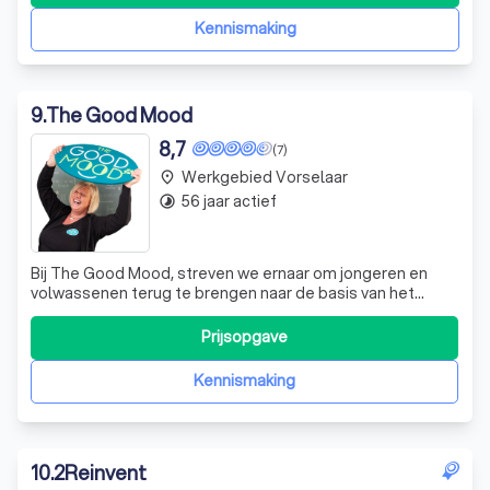
Kennismaking
9
.
The Good Mood
8,7
(7)
Werkgebied Vorselaar
place
56 jaar actief
timelapse
Bij The Good Mood, streven we ernaar om jongeren en
volwassenen terug te brengen naar de basis van het
leven: gewoon jezelf zijn, inclusief alle rafelrandjes. We
geloven dat ieder mens geboren wordt met een schat
Prijsopgave
aan talenten, maar dat we vaak niet leren deze ten volle
te benutten als draagkracht vo
Kennismaking
10
.
2Reinvent