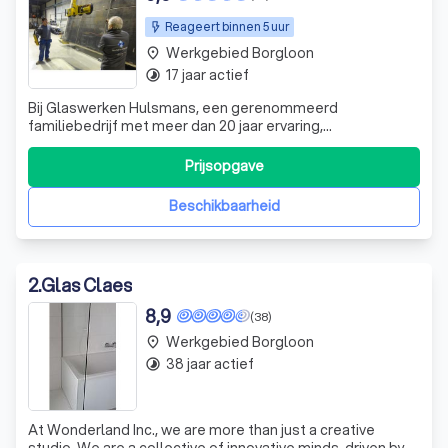
Reageert binnen 5 uur
Werkgebied Borgloon
place
17 jaar actief
timelapse
Bij Glaswerken Hulsmans, een gerenommeerd
familiebedrijf met meer dan 20 jaar ervaring,
onderscheiden wij ons door onze diepgaande kennis en
vakmanschap in de glassector. Gestart als een
Prijsopgave
eenmanszaak, zijn wij uitgegroeid tot een bloeiende BVBA
die de traditie van vader op zoon voortzet. Onze toewijd
Beschikbaarheid
2
.
Glas Claes
8,9
(38)
Werkgebied Borgloon
place
38 jaar actief
timelapse
At Wonderland Inc., we are more than just a creative
studio. We are a collective of innovative minds, driven by a