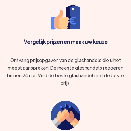
gaat het resultaat hierdoor langer mee.
Kwaliteit:
Professionele glazenmakerss in Borgloon
gebruiken hoogwaardig materiaal en geavanceerde
technieken om ervoor te zorgen dat de glaswerken
goed worden geïnstalleerd.
Snelheid:
Een ervaren glashandel uit Borgloon kan snel
en efficiënt werken, waardoor u niet langer dan nodig
Vergelijk prijzen en maak uw keuze
met een kapotte ruit zit. Dit komt zeker voordelig uit als
u wilt dat uw glaswerk snel wordt vervangen of
gerepareerd. Zo heeft u ook glashandels in Borgloon die
Ontvang prijsopgaven van de glashandels die u het
u met spoed kunt inschakelen.
meest aanspreken. De meeste glashandels reageren
binnen 24 uur. Vind de beste glashandel met de beste
Soorten glashandels
prijs.
Er zijn verschillende soorten glashandels in Borgloon, elk met
hun eigen specialisaties. Hier zijn enkele veelvoorkomende
typen:
Ramenzetters:
Deze glashandels zijn gespecialiseerd in
het plaatsen van glas in ramen en kozijnen. Zo werkt de
ramenzetter uit Borgloon met verschillende soorten
glaswerken en zorgt voor een goede afdichting.