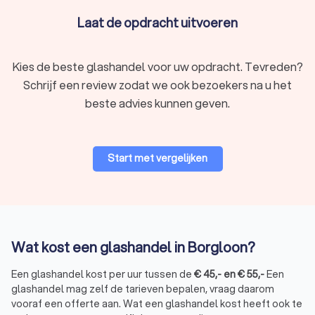
Spoed glashandels:
Voor dringende situaties waarbij een
ruit snel vervangen moet worden, bijvoorbeeld na een
Laat de opdracht uitvoeren
inbraak of stormschade, zijn er glashandels in Borgloon
die 24/7 beschikbaar zijn voor spoedklussen.
Noodglas plaatsen:
glashandels die gespecialiseerd zijn
Kies de beste glashandel voor uw opdracht. Tevreden?
in noodglas, zorgen voor een tijdelijke oplossing totdat
Schrijf een review zodat we ook bezoekers na u het
definitief glas geplaatst kan worden.
beste advies kunnen geven.
Wat kost een glashandel?
Start met vergelijken
De kosten voor het inhuren van een glashandel in Borgloon
variëren afhankelijk van verschillende factoren, zoals:
het type glas;
de grootte van het glaswerk;
de complexiteit van de klus.
Gemiddeld liggen de kosten tussen de € 45,- en € 55,- per
uur. Voor een specifiek uurtarief en een beter overzicht van
Wat kost een glashandel in Borgloon?
de kosten kunt u via Trustlocal gratis vier offertes aanvragen
bij verschillende glashandels in Borgloon. Zo komt u niet voor
Een glashandel kost per uur tussen de
€
45
,-
en
€
55
,-
Een
verrassingen te staan.
glashandel mag zelf de tarieven bepalen, vraag daarom
vooraf een offerte aan. Wat een glashandel kost heeft ook te