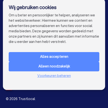
Wij gebruiken cookies
Glashandels in Kortrijk
Glashandels in Hasselt
info@trustlocal.be
Om u beter en persoonlijker te helpen, analyseren we
Glashandels in Sint-Niklaas
het websiteverkeer. Hiermee kunnen we content en
advertenties personaliseren en functies voor social
Glashandels in Roeselare
Glashandels in Beveren
media bieden. Deze gegevens worden gedeeld met
onze partners en zij kunnen dit aanvullen met informatie
Glashandels in Dendermonde
keyboard_arrow_down
VOOR PARTICULIEREN
die u eerder aan hen hebt verstrekt.
Glashandels in Beringen
Glashandels in Turnhout
keyboard_arrow_down
VOOR BEDRIJVEN
Glashandels in Dilbeek
Alles accepteren
keyboard_arrow_down
OVER TRUSTLOCAL
Glashandels in Heist-op-den-Berg
Alleen noodzakelijk
LAND
Nederland
Voorkeuren beheren
Glashandels in Sint-Truiden
België
Duitsland
Glashandels in Lokeren
Glashandels in Brasschaat
Spanje
Glashandels in de buurt
©
2026
Trustlocal