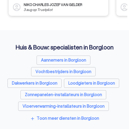
NIKO CHARLES JOZEF VAN GELDER
account_circle
account_circl
3 aug
op
Trustpilot
Huis & Bouw: specialisten in Borgloon
Aannemers in Borgloon
Vochtbestrijders in Borgloon
Dakwerkers in Borgloon
Loodgieters in Borgloon
Zonnepanelen-installateurs in Borgloon
Vloerverwarming-installateurs in Borgloon
Airco installateurs in Borgloon
Toon meer diensten in Borgloon
add