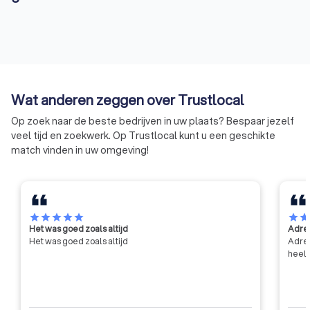
eenvoudig vier offertes aanvragen bij lokale glashandels,
zodat u de beste professional kiest voor uw specifieke klus.
Of u nu noodglas moet laten plaatsen of een glaswerk wilt
laten vervangen, Trustlocal helpt u om snel en efficiënt de
juiste glazenmaker te vinden. Vraag vandaag nog offertes aan
en ontdek de mogelijkheden voor uw klus in Borgloon.
Wat anderen zeggen over Trustlocal
Op zoek naar de beste bedrijven in uw plaats? Bespaar jezelf
veel tijd en zoekwerk. Op Trustlocal kunt u een geschikte
match vinden in uw omgeving!
star
star
star
star
star
star
sta
Het was goed zoals altijd
Adres
Het was goed zoals altijd
Adres
heel 