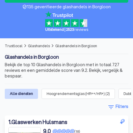
135 geverifieerde glashandels in Borgloon
verified_user
Uitstekend
|
2523
reviews
Trustlocal
Glashandels
Glashandels in Borgloon
arrow_forward_ios
arrow_forward_ios
Glashandels in Borgloon
Bekijk de top 10 Glashandels in Borgloon met in totaal 727
reviews en een gemiddelde score van 9.2. Bekijk, vergelijk &
bespaar.
Alle diensten
Hoogrendementsglas (HR++/HR+)
(
2
)
Dubbe
filter_list
Filters
1
.
Glaswerken Hulsmans
9,0
(18)