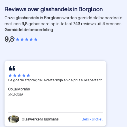
Reviews over glashandels in Borgloon
Onze
glashandels
in
Borgloon
worden gemiddeld beoordeeld
met een
9,8
gebaseerd op in totaal
743
reviews uit
4
bronnen
Gemiddelde beoordeling
9,8
•
star
star
star
star
star
star
star
star
star
star
De goede afsprak,de levertermijn en de prijs alles perfect.
Colla Moraño
10/12/2025
Glaswerken Hulsmans
Bekijk profiel