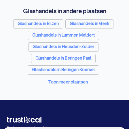
Ramen en deuren specialisten in Borgloon
Glashandels in andere plaatsen
Laadpaal installateurs in Borgloon
Zonwering specialisten in Borgloon
Glashandels in Bilzen
Glashandels in Genk
Schrijnwerkers in Borgloon
Glashandels in Lummen Meldert
Warmtepomp installateurs in Borgloon
Glashandels in Heusden-Zolder
Badkamer installateurs in Borgloon
Glashandels in Beringen Paal
EPC-keurders in Borgloon
Glashandels in Beringen Koersel
Klusjesmannen in Borgloon
Glashandels in Scherpenheuvel-Zichem Averbode
Toon meer plaatsen
add
Glashandels in Herselt
Glashandels in Leuven
Glashandels in Mol
Glashandels in Antwerpen
Glashandels in Gent
Glashandels in Brugge
Glashandels in Aalst
Glashandels in Mechelen
De beste glashandels voor u