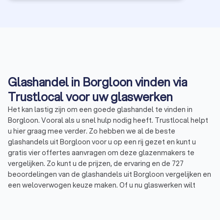
Glashandel in Borgloon vinden via
Trustlocal voor uw glaswerken
Het kan lastig zijn om een goede glashandel te vinden in
Borgloon. Vooral als u snel hulp nodig heeft. Trustlocal helpt
u hier graag mee verder. Zo hebben we al de beste
glashandels uit Borgloon voor u op een rij gezet en kunt u
gratis vier offertes aanvragen om deze glazenmakers te
vergelijken. Zo kunt u de prijzen, de ervaring en de 727
beoordelingen van de glashandels uit Borgloon vergelijken en
een weloverwogen keuze maken. Of u nu glaswerken wilt
laten vervangen, noodglas nodig hebt of op zoek bent naar
een specialist in dubbelglas. Via Trustlocal vindt u snel een
ervaren en betrouwbare glashandel voor uw glaswerken. Zo